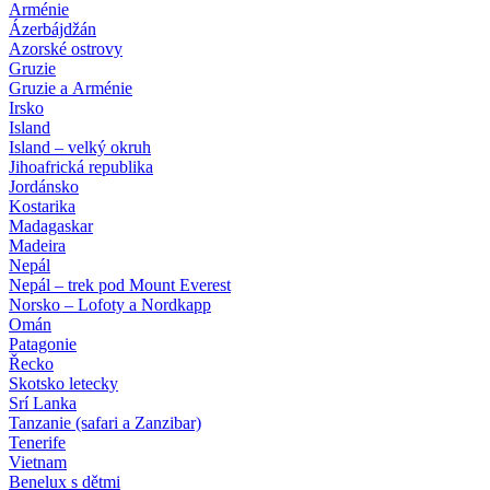
Arménie
Ázerbájdžán
Azorské ostrovy
Gruzie
Gruzie a Arménie
Irsko
Island
Island – velký okruh
Jihoafrická republika
Jordánsko
Kostarika
Madagaskar
Madeira
Nepál
Nepál – trek pod Mount Everest
Norsko – Lofoty a Nordkapp
Omán
Patagonie
Řecko
Skotsko letecky
Srí Lanka
Tanzanie (safari a Zanzibar)
Tenerife
Vietnam
Benelux s dětmi