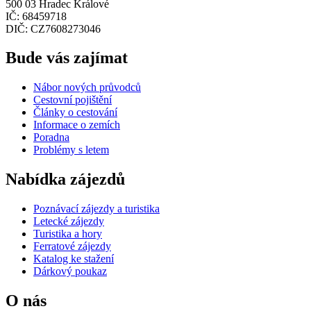
500 03 Hradec Králové
IČ: 68459718
DIČ: CZ7608273046
Bude vás zajímat
Nábor nových průvodců
Cestovní pojištění
Články o cestování
Informace o zemích
Poradna
Problémy s letem
Nabídka zájezdů
Poznávací zájezdy a turistika
Letecké zájezdy
Turistika a hory
Ferratové zájezdy
Katalog ke stažení
Dárkový poukaz
O nás