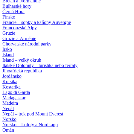
Bretaň a Normandie
Bulharské hory
Černá Hora
Finsko
Francie – sopky a kaňony Auvergne
Francouzské Alpy
Gruzie
Gruzie a Arménie
Chorvatské národní parky
Irsko
Island
Island – velký okruh
Italské Dolomity – turistika nebo ferraty
Jihoafrická republika
Jordánsko
Korsika
Kostarika
Lago di Garda
Madagaskar
Madeira
Nepál
Nepál – trek pod Mount Everest
Norsko
Norsko – Lofoty a Nordkapp
Omán