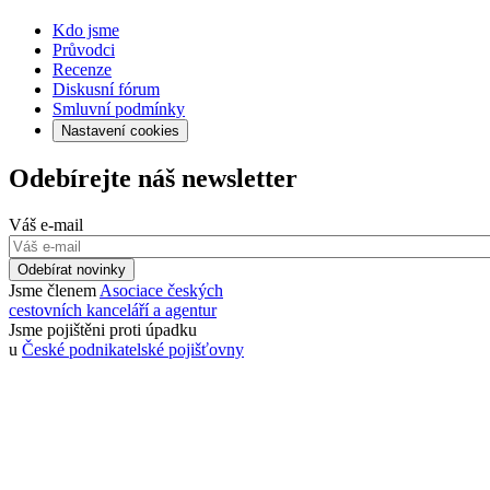
Kdo jsme
Průvodci
Recenze
Diskusní fórum
Smluvní podmínky
Nastavení cookies
Odebírejte náš newsletter
Váš e-mail
Odebírat novinky
Jsme členem
Asociace českých
cestovních kanceláří a agentur
Jsme pojištěni proti úpadku
u
České podnikatelské pojišťovny