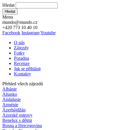
Hledat
Hledat
Menu
mundo@mundo.cz
+420 773 10 40 10
Facebook
Instagram
Youtube
O nás
Zájezdy
Fotky
Poradna
Recenze
Jak se přihlásit
Kontakty
Přehled všech zájezdů
Albánie
Alsasko
Andalusie
Arménie
Ázerbájdžán
Azorské ostrovy
Benelux s dětmi
Bosna a Hercegovina