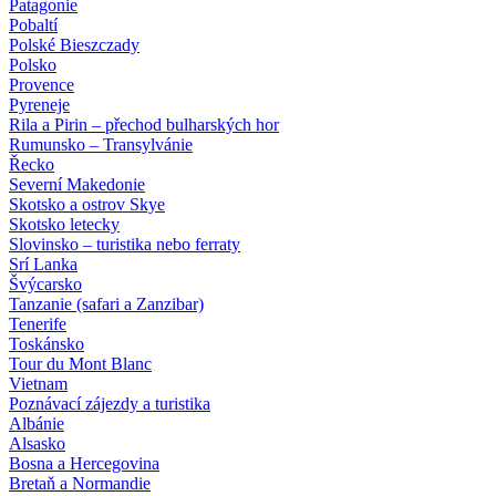
Patagonie
Pobaltí
Polské Bieszczady
Polsko
Provence
Pyreneje
Rila a Pirin – přechod bulharských hor
Rumunsko – Transylvánie
Řecko
Severní Makedonie
Skotsko a ostrov Skye
Skotsko letecky
Slovinsko – turistika nebo ferraty
Srí Lanka
Švýcarsko
Tanzanie (safari a Zanzibar)
Tenerife
Toskánsko
Tour du Mont Blanc
Vietnam
Poznávací zájezdy
a turistika
Albánie
Alsasko
Bosna a Hercegovina
Bretaň a Normandie