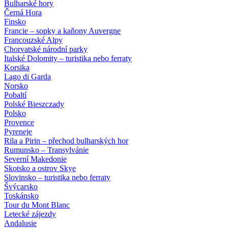
Bulharské hory
Černá Hora
Finsko
Francie – sopky a kaňony Auvergne
Francouzské Alpy
Chorvatské národní parky
Italské Dolomity – turistika nebo ferraty
Korsika
Lago di Garda
Norsko
Pobaltí
Polské Bieszczady
Polsko
Provence
Pyreneje
Rila a Pirin – přechod bulharských hor
Rumunsko – Transylvánie
Severní Makedonie
Skotsko a ostrov Skye
Slovinsko – turistika nebo ferraty
Švýcarsko
Toskánsko
Tour du Mont Blanc
Letecké zájezdy
Andalusie