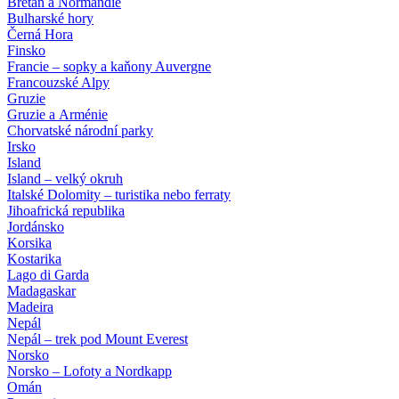
Bretaň a Normandie
Bulharské hory
Černá Hora
Finsko
Francie – sopky a kaňony Auvergne
Francouzské Alpy
Gruzie
Gruzie a Arménie
Chorvatské národní parky
Irsko
Island
Island – velký okruh
Italské Dolomity – turistika nebo ferraty
Jihoafrická republika
Jordánsko
Korsika
Kostarika
Lago di Garda
Madagaskar
Madeira
Nepál
Nepál – trek pod Mount Everest
Norsko
Norsko – Lofoty a Nordkapp
Omán