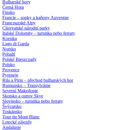
Bulharské hory
Černá Hora
Finsko
Francie – sopky a kaňony Auvergne
Francouzské Alpy
Chorvatské národní parky
Italské Dolomity – turistika nebo ferraty
Korsika
Lago di Garda
Norsko
Pobaltí
Polské Bieszczady
Polsko
Provence
Pyreneje
Rila a Pirin – přechod bulharských hor
Rumunsko – Transylvánie
Severní Makedonie
Skotsko a ostrov Skye
Slovinsko – turistika nebo ferraty
Švýcarsko
Toskánsko
Tour du Mont Blanc
Letecké zájezdy
Andalusie