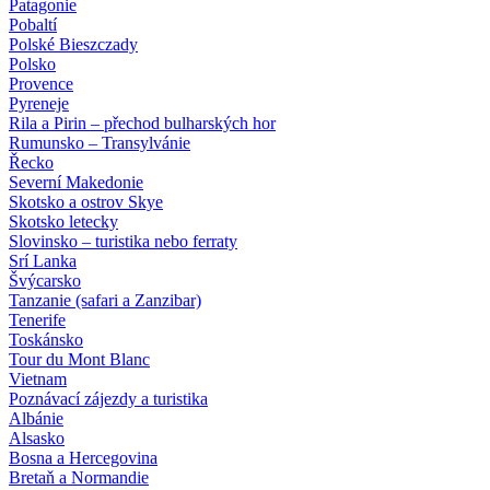
Patagonie
Pobaltí
Polské Bieszczady
Polsko
Provence
Pyreneje
Rila a Pirin – přechod bulharských hor
Rumunsko – Transylvánie
Řecko
Severní Makedonie
Skotsko a ostrov Skye
Skotsko letecky
Slovinsko – turistika nebo ferraty
Srí Lanka
Švýcarsko
Tanzanie (safari a Zanzibar)
Tenerife
Toskánsko
Tour du Mont Blanc
Vietnam
Poznávací zájezdy
a turistika
Albánie
Alsasko
Bosna a Hercegovina
Bretaň a Normandie