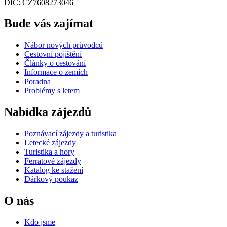
DIČ: CZ7608273046
Bude vás zajímat
Nábor nových průvodců
Cestovní pojištění
Články o cestování
Informace o zemích
Poradna
Problémy s letem
Nabídka zájezdů
Poznávací zájezdy a turistika
Letecké zájezdy
Turistika a hory
Ferratové zájezdy
Katalog ke stažení
Dárkový poukaz
O nás
Kdo jsme