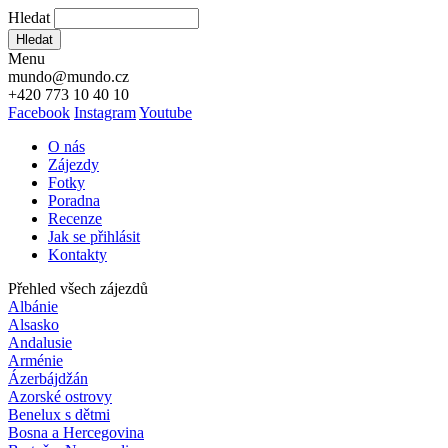
Hledat
Hledat
Menu
mundo@mundo.cz
+420 773 10 40 10
Facebook
Instagram
Youtube
O nás
Zájezdy
Fotky
Poradna
Recenze
Jak se přihlásit
Kontakty
Přehled všech zájezdů
Albánie
Alsasko
Andalusie
Arménie
Ázerbájdžán
Azorské ostrovy
Benelux s dětmi
Bosna a Hercegovina