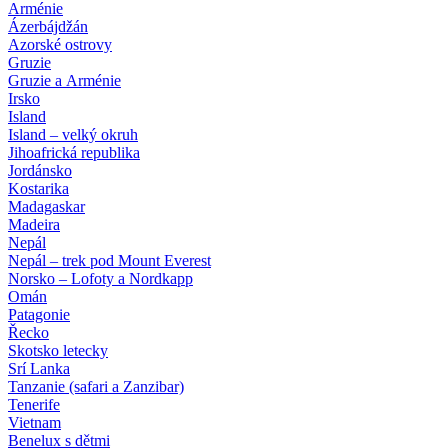
Arménie
Ázerbájdžán
Azorské ostrovy
Gruzie
Gruzie a Arménie
Irsko
Island
Island – velký okruh
Jihoafrická republika
Jordánsko
Kostarika
Madagaskar
Madeira
Nepál
Nepál – trek pod Mount Everest
Norsko – Lofoty a Nordkapp
Omán
Patagonie
Řecko
Skotsko letecky
Srí Lanka
Tanzanie (safari a Zanzibar)
Tenerife
Vietnam
Benelux s dětmi