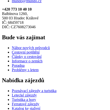
mundo@mundo.cz
+420 773 10 40 10
Balbínova 1260,
500 03 Hradec Králové
IČ: 68459718
DIČ: CZ7608273046
Bude vás zajímat
Nábor nových průvodců
Cestovní pojištění
Články o cestování
Informace o zemích
Poradna
Problémy s letem
Nabídka zájezdů
Poznávací zájezdy a turistika
Letecké zájezdy
Turistika a hory
Ferratové zájezdy
Katalog ke stažení