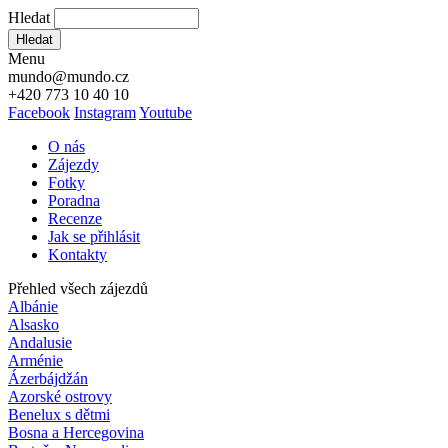
Hledat
Hledat
Menu
mundo@mundo.cz
+420 773 10 40 10
Facebook
Instagram
Youtube
O nás
Zájezdy
Fotky
Poradna
Recenze
Jak se přihlásit
Kontakty
Přehled všech zájezdů
Albánie
Alsasko
Andalusie
Arménie
Ázerbájdžán
Azorské ostrovy
Benelux s dětmi
Bosna a Hercegovina