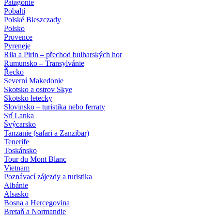
Patagonie
Pobaltí
Polské Bieszczady
Polsko
Provence
Pyreneje
Rila a Pirin – přechod bulharských hor
Rumunsko – Transylvánie
Řecko
Severní Makedonie
Skotsko a ostrov Skye
Skotsko letecky
Slovinsko – turistika nebo ferraty
Srí Lanka
Švýcarsko
Tanzanie (safari a Zanzibar)
Tenerife
Toskánsko
Tour du Mont Blanc
Vietnam
Poznávací zájezdy
a turistika
Albánie
Alsasko
Bosna a Hercegovina
Bretaň a Normandie