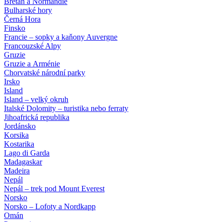
Bretaň a Normandie
Bulharské hory
Černá Hora
Finsko
Francie – sopky a kaňony Auvergne
Francouzské Alpy
Gruzie
Gruzie a Arménie
Chorvatské národní parky
Irsko
Island
Island – velký okruh
Italské Dolomity – turistika nebo ferraty
Jihoafrická republika
Jordánsko
Korsika
Kostarika
Lago di Garda
Madagaskar
Madeira
Nepál
Nepál – trek pod Mount Everest
Norsko
Norsko – Lofoty a Nordkapp
Omán