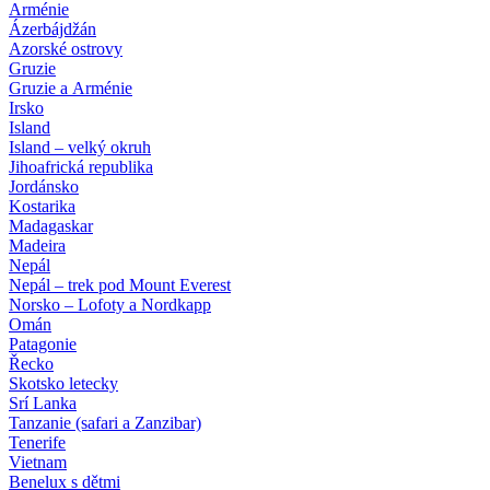
Arménie
Ázerbájdžán
Azorské ostrovy
Gruzie
Gruzie a Arménie
Irsko
Island
Island – velký okruh
Jihoafrická republika
Jordánsko
Kostarika
Madagaskar
Madeira
Nepál
Nepál – trek pod Mount Everest
Norsko – Lofoty a Nordkapp
Omán
Patagonie
Řecko
Skotsko letecky
Srí Lanka
Tanzanie (safari a Zanzibar)
Tenerife
Vietnam
Benelux s dětmi