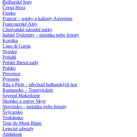
Bulharské hory
Černá Hora
Finsko
Francie – sopky a kaňony Auvergne
Francouzské Alpy
Chorvatské národní parky
Italské Dolomity – turistika nebo ferraty
Korsika
Lago di Garda
Norsko
Pobaltí
Polské Bieszczady
Polsko
Provence
Pyreneje
Rila a Pirin – přechod bulharských hor
Rumunsko – Transylvánie
Severní Makedonie
Skotsko a ostrov Skye
Slovinsko – turistika nebo ferraty
Švýcarsko
Toskánsko
Tour du Mont Blanc
Letecké zájezdy
Andalusie