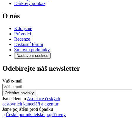
Dárkový poukaz
O nás
Kdo jsme
Průvodci
Recenze
Diskusní fórum
Smluvní podmínky
Nastavení cookies
Odebírejte náš newsletter
Váš e-mail
Odebírat novinky
Jsme členem
Asociace českých
cestovních kanceláří a agentur
Jsme pojištěni proti úpadku
u
České podnikatelské pojišťovny