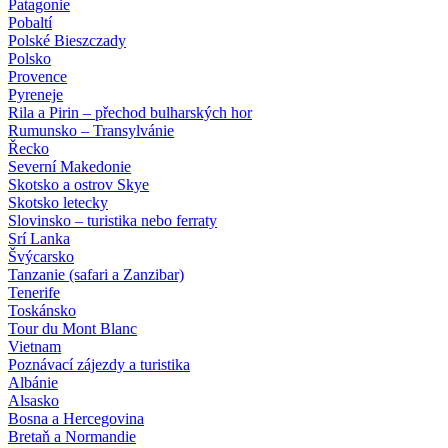
Patagonie
Pobaltí
Polské Bieszczady
Polsko
Provence
Pyreneje
Rila a Pirin – přechod bulharských hor
Rumunsko – Transylvánie
Řecko
Severní Makedonie
Skotsko a ostrov Skye
Skotsko letecky
Slovinsko – turistika nebo ferraty
Srí Lanka
Švýcarsko
Tanzanie (safari a Zanzibar)
Tenerife
Toskánsko
Tour du Mont Blanc
Vietnam
Poznávací zájezdy
a turistika
Albánie
Alsasko
Bosna a Hercegovina
Bretaň a Normandie