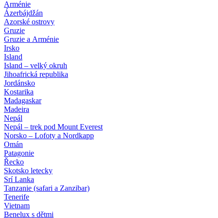
Arménie
Ázerbájdžán
Azorské ostrovy
Gruzie
Gruzie a Arménie
Irsko
Island
Island – velký okruh
Jihoafrická republika
Jordánsko
Kostarika
Madagaskar
Madeira
Nepál
Nepál – trek pod Mount Everest
Norsko – Lofoty a Nordkapp
Omán
Patagonie
Řecko
Skotsko letecky
Srí Lanka
Tanzanie (safari a Zanzibar)
Tenerife
Vietnam
Benelux s dětmi