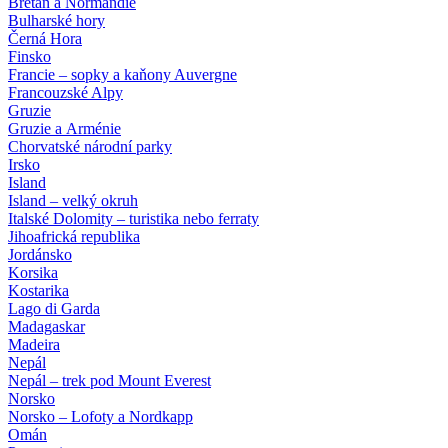
Bretaň a Normandie
Bulharské hory
Černá Hora
Finsko
Francie – sopky a kaňony Auvergne
Francouzské Alpy
Gruzie
Gruzie a Arménie
Chorvatské národní parky
Irsko
Island
Island – velký okruh
Italské Dolomity – turistika nebo ferraty
Jihoafrická republika
Jordánsko
Korsika
Kostarika
Lago di Garda
Madagaskar
Madeira
Nepál
Nepál – trek pod Mount Everest
Norsko
Norsko – Lofoty a Nordkapp
Omán