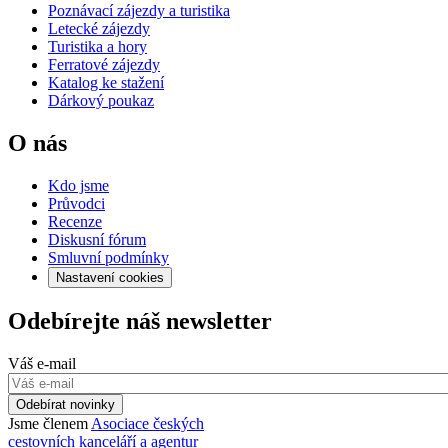
Poznávací zájezdy a turistika
Letecké zájezdy
Turistika a hory
Ferratové zájezdy
Katalog ke stažení
Dárkový poukaz
O nás
Kdo jsme
Průvodci
Recenze
Diskusní fórum
Smluvní podmínky
Nastavení cookies
Odebírejte náš newsletter
Váš e-mail
Odebírat novinky
Jsme členem
Asociace českých
cestovních kanceláří a agentur