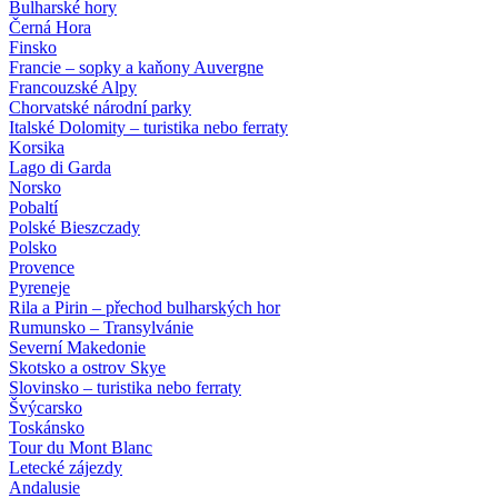
Bulharské hory
Černá Hora
Finsko
Francie – sopky a kaňony Auvergne
Francouzské Alpy
Chorvatské národní parky
Italské Dolomity – turistika nebo ferraty
Korsika
Lago di Garda
Norsko
Pobaltí
Polské Bieszczady
Polsko
Provence
Pyreneje
Rila a Pirin – přechod bulharských hor
Rumunsko – Transylvánie
Severní Makedonie
Skotsko a ostrov Skye
Slovinsko – turistika nebo ferraty
Švýcarsko
Toskánsko
Tour du Mont Blanc
Letecké zájezdy
Andalusie