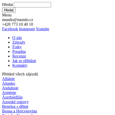
Hledat
Hledat
Menu
mundo@mundo.cz
+420 773 10 40 10
Facebook
Instagram
Youtube
O nás
Zájezdy
Fotky
Poradna
Recenze
Jak se přihlásit
Kontakty
Přehled všech zájezdů
Albánie
Alsasko
Andalusie
Arménie
Ázerbájdžán
Azorské ostrovy
Benelux s dětmi
Bosna a Hercegovina