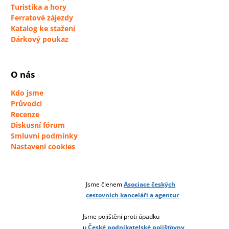
Turistika a hory
Ferratové zájezdy
Katalog ke stažení
Dárkový poukaz
O nás
Kdo jsme
Průvodci
Recenze
Diskusní fórum
Smluvní podmínky
Nastavení cookies
Jsme členem
Asociace českých
cestovních kanceláří a agentur
Jsme pojištěni proti úpadku
u
České podnikatelské pojišťovny