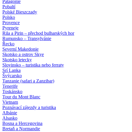
Patagonie
Pobaltí
Polské Bieszczady
Polsko
Provence
Pyreneje
Rila a Pirin – přechod bulharských hor
Rumunsko – Transylvánie
Řecko
Severní Makedonie
Skotsko a ostrov Skye
Skotsko letecky
Slovinsko – turistika nebo ferraty
Srí Lanka
Švýcarsko
Tanzanie (safari a Zanzibar)
Tenerife
Toskánsko
Tour du Mont Blanc
Vietnam
Poznávací zájezdy
a turistika
Albánie
Alsasko
Bosna a Hercegovina
Bretaň a Normandie