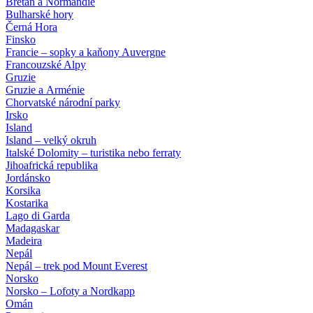
Bretaň a Normandie
Bulharské hory
Černá Hora
Finsko
Francie – sopky a kaňony Auvergne
Francouzské Alpy
Gruzie
Gruzie a Arménie
Chorvatské národní parky
Irsko
Island
Island – velký okruh
Italské Dolomity – turistika nebo ferraty
Jihoafrická republika
Jordánsko
Korsika
Kostarika
Lago di Garda
Madagaskar
Madeira
Nepál
Nepál – trek pod Mount Everest
Norsko
Norsko – Lofoty a Nordkapp
Omán