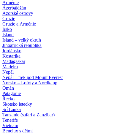
Arménie
Ázerbájdžán
Azorské ostrovy
Gruzie
Gruzie a Arménie
Irsko
Island
Island – velký okruh
Jihoafrická republika
Jordánsko
Kostarika
Madagaskar
Madeira
Nepál
Nepál – trek pod Mount Everest
Norsko – Lofoty a Nordkapp
Omán
Patagonie
Řecko
Skotsko letecky
Srí Lanka
Tanzanie (safari a Zanzibar)
Tenerife
Vietnam
Benelux s dětmi