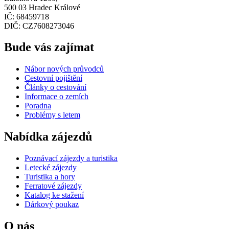
500 03 Hradec Králové
IČ: 68459718
DIČ: CZ7608273046
Bude vás zajímat
Nábor nových průvodců
Cestovní pojištění
Články o cestování
Informace o zemích
Poradna
Problémy s letem
Nabídka zájezdů
Poznávací zájezdy a turistika
Letecké zájezdy
Turistika a hory
Ferratové zájezdy
Katalog ke stažení
Dárkový poukaz
O nás