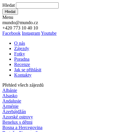
Hledat
Hledat
Menu
mundo@mundo.cz
+420 773 10 40 10
Facebook
Instagram
Youtube
O nás
Zájezdy
Fotky
Poradna
Recenze
Jak se přihlásit
Kontakty
Přehled všech zájezdů
Albánie
Alsasko
Andalusie
Arménie
Ázerbájdžán
Azorské ostrovy
Benelux s dětmi
Bosna a Hercegovina