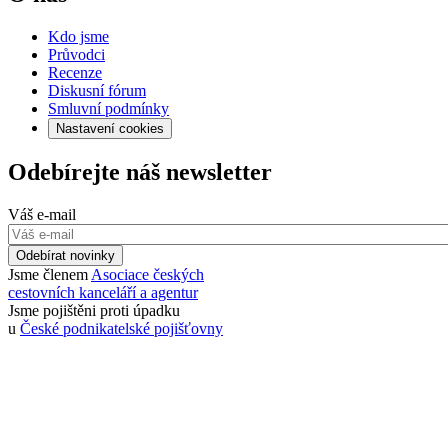
Kdo jsme
Průvodci
Recenze
Diskusní fórum
Smluvní podmínky
Nastavení cookies
Odebírejte náš newsletter
Váš e-mail
Odebírat novinky
Jsme členem
Asociace českých
cestovních kanceláří a agentur
Jsme pojištěni proti úpadku
u
České podnikatelské pojišťovny