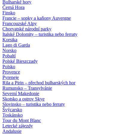
Bulharské hory
Černá Hora
Finsko
Francie – sopky a kaňony Auvergne
Francouzské Alpy
Chorvatské národní parky
Italské Dolomity – turistika nebo ferraty
Korsika
Lago di Garda
Norsko
Pobaltí
Polské Bieszczady
Polsko
Provence
Pyreneje
Rila a Pirin – přechod bulharských hor
Rumunsko – Transylvánie
Severní Makedonie
Skotsko a ostrov Skye
Slovinsko – turistika nebo ferraty
Švýcarsko
Toskánsko
Tour du Mont Blanc
Letecké zájezdy
Andalusie