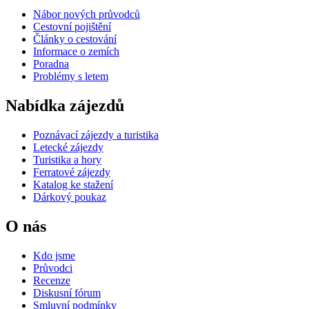
Nábor nových průvodců
Cestovní pojištění
Články o cestování
Informace o zemích
Poradna
Problémy s letem
Nabídka zájezdů
Poznávací zájezdy a turistika
Letecké zájezdy
Turistika a hory
Ferratové zájezdy
Katalog ke stažení
Dárkový poukaz
O nás
Kdo jsme
Průvodci
Recenze
Diskusní fórum
Smluvní podmínky