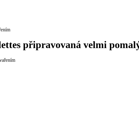
řením
lettes připravovaná velmi poma