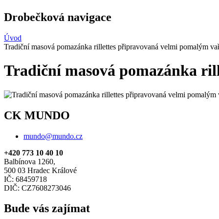
Drobečková navigace
Úvod
Tradiční masová pomazánka rillettes připravovaná velmi pomalým va
Tradiční masová pomazánka ril
CK MUNDO
mundo@mundo.cz
+420 773 10 40 10
Balbínova 1260,
500 03 Hradec Králové
IČ: 68459718
DIČ: CZ7608273046
Bude vás zajímat