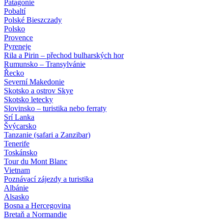
Patagonie
Pobaltí
Polské Bieszczady
Polsko
Provence
Pyreneje
Rila a Pirin – přechod bulharských hor
Rumunsko – Transylvánie
Řecko
Severní Makedonie
Skotsko a ostrov Skye
Skotsko letecky
Slovinsko – turistika nebo ferraty
Srí Lanka
Švýcarsko
Tanzanie (safari a Zanzibar)
Tenerife
Toskánsko
Tour du Mont Blanc
Vietnam
Poznávací zájezdy
a turistika
Albánie
Alsasko
Bosna a Hercegovina
Bretaň a Normandie