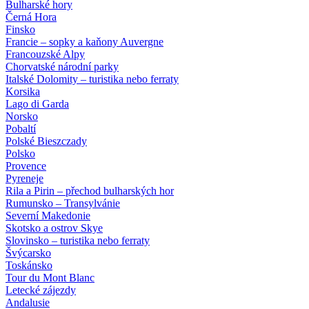
Bulharské hory
Černá Hora
Finsko
Francie – sopky a kaňony Auvergne
Francouzské Alpy
Chorvatské národní parky
Italské Dolomity – turistika nebo ferraty
Korsika
Lago di Garda
Norsko
Pobaltí
Polské Bieszczady
Polsko
Provence
Pyreneje
Rila a Pirin – přechod bulharských hor
Rumunsko – Transylvánie
Severní Makedonie
Skotsko a ostrov Skye
Slovinsko – turistika nebo ferraty
Švýcarsko
Toskánsko
Tour du Mont Blanc
Letecké zájezdy
Andalusie