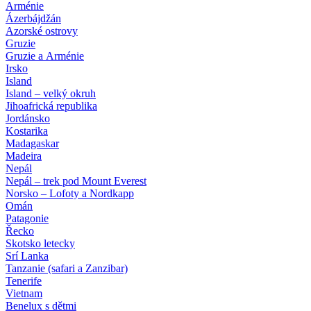
Arménie
Ázerbájdžán
Azorské ostrovy
Gruzie
Gruzie a Arménie
Irsko
Island
Island – velký okruh
Jihoafrická republika
Jordánsko
Kostarika
Madagaskar
Madeira
Nepál
Nepál – trek pod Mount Everest
Norsko – Lofoty a Nordkapp
Omán
Patagonie
Řecko
Skotsko letecky
Srí Lanka
Tanzanie (safari a Zanzibar)
Tenerife
Vietnam
Benelux s dětmi