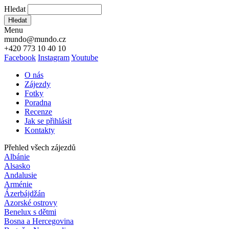
Hledat
Hledat
Menu
mundo@mundo.cz
+420 773 10 40 10
Facebook
Instagram
Youtube
O nás
Zájezdy
Fotky
Poradna
Recenze
Jak se přihlásit
Kontakty
Přehled všech zájezdů
Albánie
Alsasko
Andalusie
Arménie
Ázerbájdžán
Azorské ostrovy
Benelux s dětmi
Bosna a Hercegovina