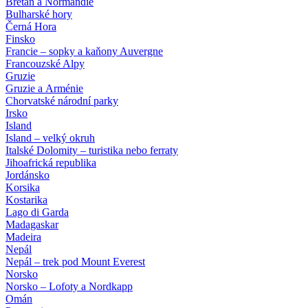
Bretaň a Normandie
Bulharské hory
Černá Hora
Finsko
Francie – sopky a kaňony Auvergne
Francouzské Alpy
Gruzie
Gruzie a Arménie
Chorvatské národní parky
Irsko
Island
Island – velký okruh
Italské Dolomity – turistika nebo ferraty
Jihoafrická republika
Jordánsko
Korsika
Kostarika
Lago di Garda
Madagaskar
Madeira
Nepál
Nepál – trek pod Mount Everest
Norsko
Norsko – Lofoty a Nordkapp
Omán