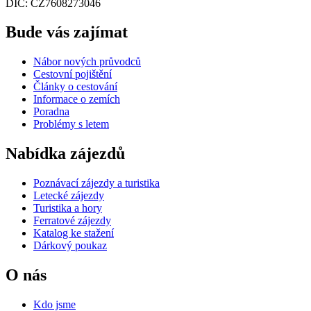
DIČ: CZ7608273046
Bude vás zajímat
Nábor nových průvodců
Cestovní pojištění
Články o cestování
Informace o zemích
Poradna
Problémy s letem
Nabídka zájezdů
Poznávací zájezdy a turistika
Letecké zájezdy
Turistika a hory
Ferratové zájezdy
Katalog ke stažení
Dárkový poukaz
O nás
Kdo jsme