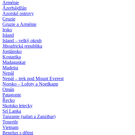
Arménie
Ázerbájdžán
Azorské ostrovy
Gruzie
Gruzie a Arménie
Irsko
Island
Island – velký okruh
Jihoafrická republika
Jordánsko
Kostarika
Madagaskar
Madeira
Nepál
Nepál – trek pod Mount Everest
Norsko – Lofoty a Nordkapp
Omán
Patagonie
Řecko
Skotsko letecky
Srí Lanka
Tanzanie (safari a Zanzibar)
Tenerife
Vietnam
Benelux s dětmi