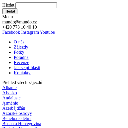
Hledat
Hledat
Menu
mundo@mundo.cz
+420 773 10 40 10
Facebook
Instagram
Youtube
O nás
Zájezdy
Fotky
Poradna
Recenze
Jak se přihlásit
Kontakty
Přehled všech zájezdů
Albánie
Alsasko
Andalusie
Arménie
Ázerbájdžán
Azorské ostrovy
Benelux s dětmi
Bosna a Hercegovina