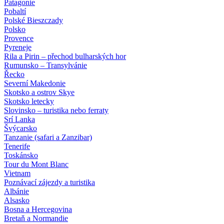
Patagonie
Pobaltí
Polské Bieszczady
Polsko
Provence
Pyreneje
Rila a Pirin – přechod bulharských hor
Rumunsko – Transylvánie
Řecko
Severní Makedonie
Skotsko a ostrov Skye
Skotsko letecky
Slovinsko – turistika nebo ferraty
Srí Lanka
Švýcarsko
Tanzanie (safari a Zanzibar)
Tenerife
Toskánsko
Tour du Mont Blanc
Vietnam
Poznávací zájezdy
a turistika
Albánie
Alsasko
Bosna a Hercegovina
Bretaň a Normandie