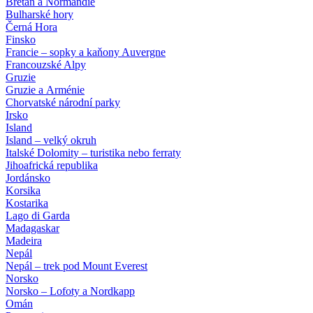
Bretaň a Normandie
Bulharské hory
Černá Hora
Finsko
Francie – sopky a kaňony Auvergne
Francouzské Alpy
Gruzie
Gruzie a Arménie
Chorvatské národní parky
Irsko
Island
Island – velký okruh
Italské Dolomity – turistika nebo ferraty
Jihoafrická republika
Jordánsko
Korsika
Kostarika
Lago di Garda
Madagaskar
Madeira
Nepál
Nepál – trek pod Mount Everest
Norsko
Norsko – Lofoty a Nordkapp
Omán