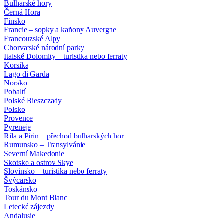
Bulharské hory
Černá Hora
Finsko
Francie – sopky a kaňony Auvergne
Francouzské Alpy
Chorvatské národní parky
Italské Dolomity – turistika nebo ferraty
Korsika
Lago di Garda
Norsko
Pobaltí
Polské Bieszczady
Polsko
Provence
Pyreneje
Rila a Pirin – přechod bulharských hor
Rumunsko – Transylvánie
Severní Makedonie
Skotsko a ostrov Skye
Slovinsko – turistika nebo ferraty
Švýcarsko
Toskánsko
Tour du Mont Blanc
Letecké zájezdy
Andalusie