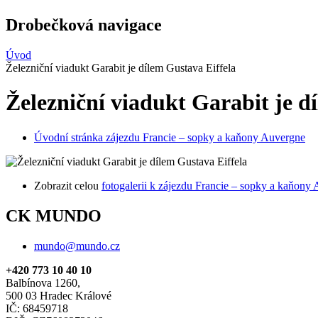
Drobečková navigace
Úvod
Železniční viadukt Garabit je dílem Gustava Eiffela
Železniční viadukt Garabit je d
Úvodní stránka zájezdu Francie – sopky a kaňony Auvergne
Zobrazit celou
fotogalerii k zájezdu Francie – sopky a kaňony
CK MUNDO
mundo@mundo.cz
+420 773 10 40 10
Balbínova 1260,
500 03 Hradec Králové
IČ: 68459718