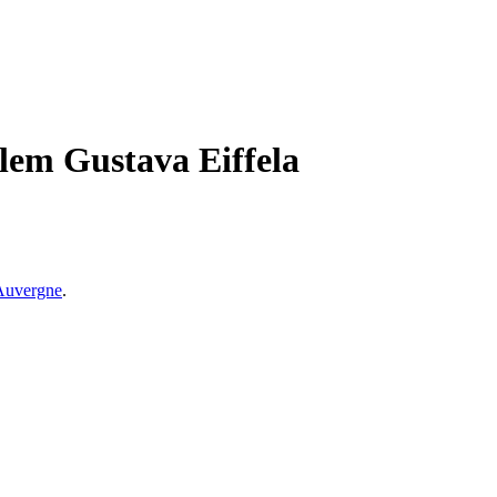
ílem Gustava Eiffela
 Auvergne
.