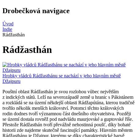
Drobečková navigace
Úvod
Indie
Rádžasthán
Rádžasthán
Hrobky vládců Rádžasthánu se nachází v jeho hlavním městě
Džajpuru
Pouštní oblast Rádžasthán je svou rozlohou vůbec největším
z indických států. Leží na severozápadě země u hranic s Pákistánem
a rozkládá se na území někdejší oblasti Rádžapútána, kterou tradičně
tvořilo několik menších království. Potomci těchto královských
rodin dodnes tvoří významnou část dnešního obyvatelstva. Později
se území dostala rovněž pod nadvládu maurjovské a guptovské říše.
Přestože Rádžasthán tvoří převážně nehostinná poušť, díky bohaté
historii zde najdeme skutečně fascinující památky. Hlavním městem
Rádžasthánu je Džajpur, kterému se díky charakteristické barvě