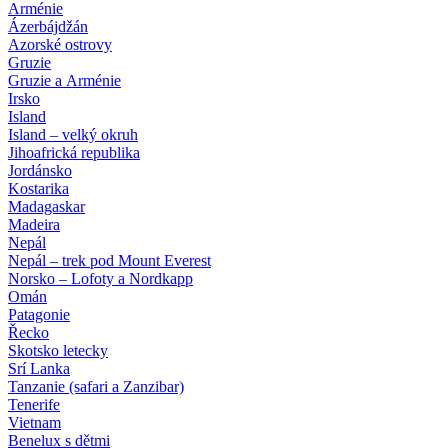
Arménie
Ázerbájdžán
Azorské ostrovy
Gruzie
Gruzie a Arménie
Irsko
Island
Island – velký okruh
Jihoafrická republika
Jordánsko
Kostarika
Madagaskar
Madeira
Nepál
Nepál – trek pod Mount Everest
Norsko – Lofoty a Nordkapp
Omán
Patagonie
Řecko
Skotsko letecky
Srí Lanka
Tanzanie (safari a Zanzibar)
Tenerife
Vietnam
Benelux s dětmi