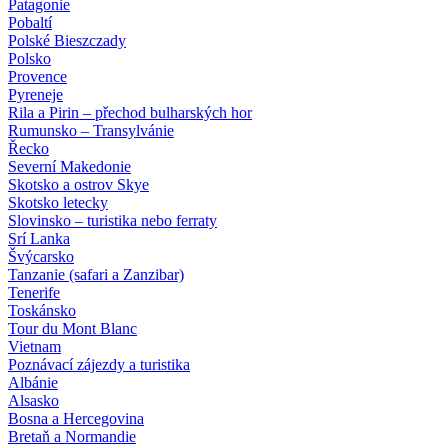
Patagonie
Pobaltí
Polské Bieszczady
Polsko
Provence
Pyreneje
Rila a Pirin – přechod bulharských hor
Rumunsko – Transylvánie
Řecko
Severní Makedonie
Skotsko a ostrov Skye
Skotsko letecky
Slovinsko – turistika nebo ferraty
Srí Lanka
Švýcarsko
Tanzanie (safari a Zanzibar)
Tenerife
Toskánsko
Tour du Mont Blanc
Vietnam
Poznávací zájezdy
a turistika
Albánie
Alsasko
Bosna a Hercegovina
Bretaň a Normandie