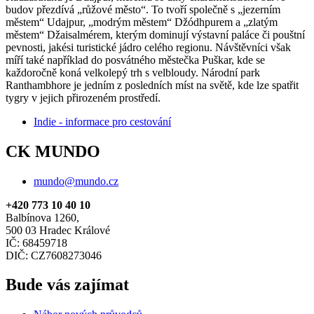
budov přezdívá „růžové město“. To tvoří společně s „jezerním
městem“ Udajpur, „modrým městem“ Džódhpurem a „zlatým
městem“ Džaisalmérem, kterým dominují výstavní paláce či pouštní
pevnosti, jakési turistické jádro celého regionu. Návštěvníci však
míří také například do posvátného městečka Puškar, kde se
každoročně koná velkolepý trh s velbloudy. Národní park
Ranthambhore je jedním z posledních míst na světě, kde lze spatřit
tygry v jejich přirozeném prostředí.
Indie - informace pro cestování
CK MUNDO
mundo@mundo.cz
+420 773 10 40 10
Balbínova 1260,
500 03 Hradec Králové
IČ: 68459718
DIČ: CZ7608273046
Bude vás zajímat