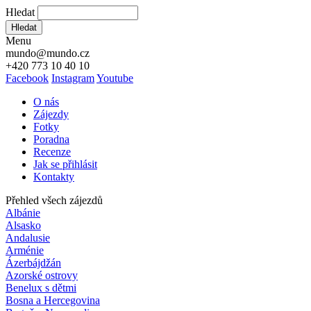
Hledat
Hledat
Menu
mundo@mundo.cz
+420 773 10 40 10
Facebook
Instagram
Youtube
O nás
Zájezdy
Fotky
Poradna
Recenze
Jak se přihlásit
Kontakty
Přehled všech zájezdů
Albánie
Alsasko
Andalusie
Arménie
Ázerbájdžán
Azorské ostrovy
Benelux s dětmi
Bosna a Hercegovina