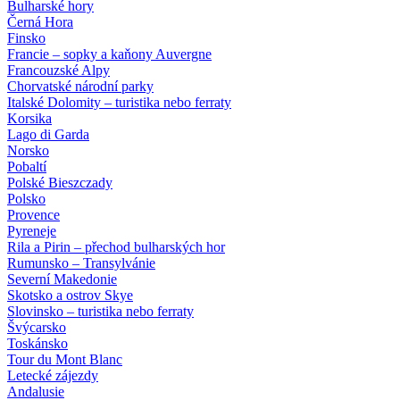
Bulharské hory
Černá Hora
Finsko
Francie – sopky a kaňony Auvergne
Francouzské Alpy
Chorvatské národní parky
Italské Dolomity – turistika nebo ferraty
Korsika
Lago di Garda
Norsko
Pobaltí
Polské Bieszczady
Polsko
Provence
Pyreneje
Rila a Pirin – přechod bulharských hor
Rumunsko – Transylvánie
Severní Makedonie
Skotsko a ostrov Skye
Slovinsko – turistika nebo ferraty
Švýcarsko
Toskánsko
Tour du Mont Blanc
Letecké zájezdy
Andalusie