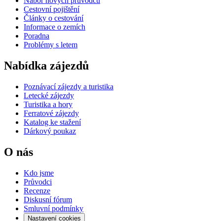
Nábor nových průvodců
Cestovní pojištění
Články o cestování
Informace o zemích
Poradna
Problémy s letem
Nabídka zájezdů
Poznávací zájezdy a turistika
Letecké zájezdy
Turistika a hory
Ferratové zájezdy
Katalog ke stažení
Dárkový poukaz
O nás
Kdo jsme
Průvodci
Recenze
Diskusní fórum
Smluvní podmínky
Nastavení cookies