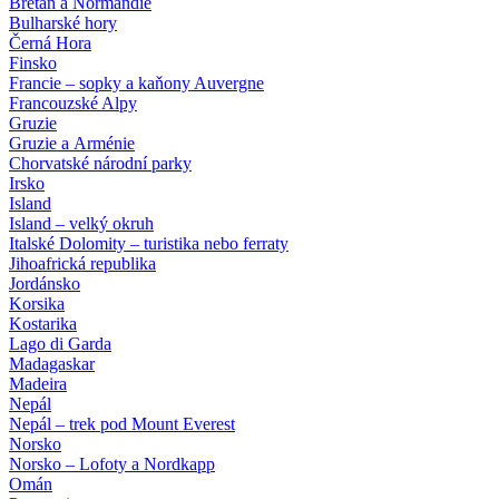
Bretaň a Normandie
Bulharské hory
Černá Hora
Finsko
Francie – sopky a kaňony Auvergne
Francouzské Alpy
Gruzie
Gruzie a Arménie
Chorvatské národní parky
Irsko
Island
Island – velký okruh
Italské Dolomity – turistika nebo ferraty
Jihoafrická republika
Jordánsko
Korsika
Kostarika
Lago di Garda
Madagaskar
Madeira
Nepál
Nepál – trek pod Mount Everest
Norsko
Norsko – Lofoty a Nordkapp
Omán