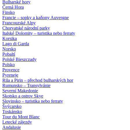
Bulharské hory
Černá Hora
Finsko
Francie – sopky a kaňony Auvergne
Francouzské Alpy
Chorvatské národní parky
Italské Dolomity – turistika nebo ferraty
Korsika
Lago di Garda
Norsko
Pobaltí
Polské Bieszczady
Polsko
Provence
Pyreneje
Rila a Pirin – přechod bulharských hor
Rumunsko – Transylvánie
Severní Makedonie
Skotsko a ostrov Skye
Slovinsko – turistika nebo ferraty
Švýcarsko
Toskánsko
Tour du Mont Blanc
Letecké zájezdy
Andalusie