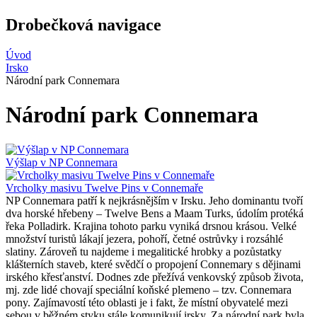
Drobečková navigace
Úvod
Irsko
Národní park Connemara
Národní park Connemara
Výšlap v NP Connemara
Vrcholky masivu Twelve Pins v Connemaře
NP Connemara patří k nejkrásnějším v Irsku. Jeho dominantu tvoří
dva horské hřebeny – Twelve Bens a Maam Turks, údolím protéká
řeka Polladirk. Krajina tohoto parku vyniká drsnou krásou. Velké
množství turistů lákají jezera, pohoří, četné ostrůvky i rozsáhlé
slatiny. Zároveň tu najdeme i megalitické hrobky a pozůstatky
klášterních staveb, které svědčí o propojení Connemary s dějinami
irského křesťanství. Dodnes zde přežívá venkovský způsob života,
mj. zde lidé chovají speciální koňské plemeno – tzv. Connemara
pony. Zajímavostí této oblasti je i fakt, že místní obyvatelé mezi
sebou v běžném styku stále komunikují irsky. Za národní park byla