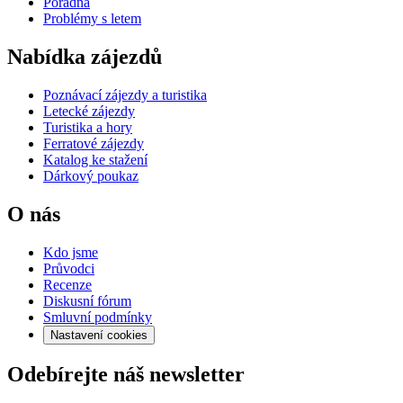
Poradna
Problémy s letem
Nabídka zájezdů
Poznávací zájezdy a turistika
Letecké zájezdy
Turistika a hory
Ferratové zájezdy
Katalog ke stažení
Dárkový poukaz
O nás
Kdo jsme
Průvodci
Recenze
Diskusní fórum
Smluvní podmínky
Nastavení cookies
Odebírejte náš newsletter