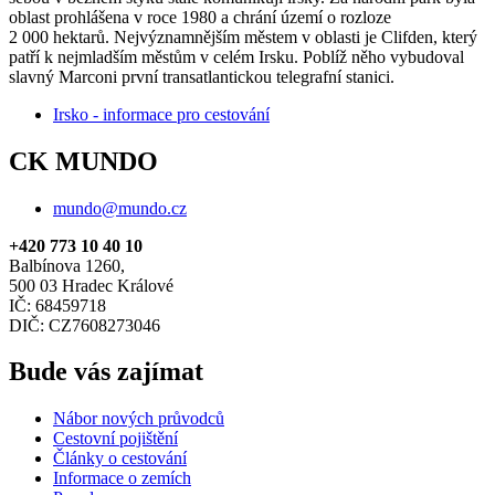
oblast prohlášena v roce 1980 a chrání území o rozloze
2 000 hektarů. Nejvýznamnějším městem v oblasti je Clifden, který
patří k nejmladším městům v celém Irsku. Poblíž něho vybudoval
slavný Marconi první transatlantickou telegrafní stanici.
Irsko - informace pro cestování
CK MUNDO
mundo@mundo.cz
+420 773 10 40 10
Balbínova 1260,
500 03 Hradec Králové
IČ: 68459718
DIČ: CZ7608273046
Bude vás zajímat
Nábor nových průvodců
Cestovní pojištění
Články o cestování
Informace o zemích