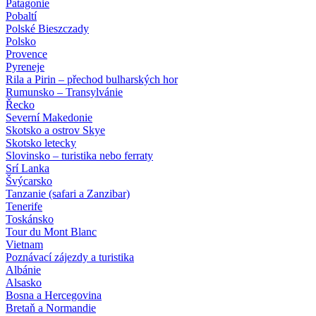
Patagonie
Pobaltí
Polské Bieszczady
Polsko
Provence
Pyreneje
Rila a Pirin – přechod bulharských hor
Rumunsko – Transylvánie
Řecko
Severní Makedonie
Skotsko a ostrov Skye
Skotsko letecky
Slovinsko – turistika nebo ferraty
Srí Lanka
Švýcarsko
Tanzanie (safari a Zanzibar)
Tenerife
Toskánsko
Tour du Mont Blanc
Vietnam
Poznávací zájezdy
a turistika
Albánie
Alsasko
Bosna a Hercegovina
Bretaň a Normandie