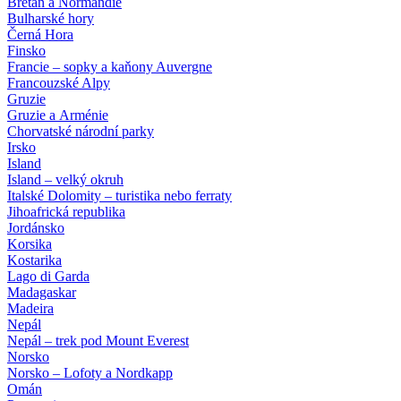
Bretaň a Normandie
Bulharské hory
Černá Hora
Finsko
Francie – sopky a kaňony Auvergne
Francouzské Alpy
Gruzie
Gruzie a Arménie
Chorvatské národní parky
Irsko
Island
Island – velký okruh
Italské Dolomity – turistika nebo ferraty
Jihoafrická republika
Jordánsko
Korsika
Kostarika
Lago di Garda
Madagaskar
Madeira
Nepál
Nepál – trek pod Mount Everest
Norsko
Norsko – Lofoty a Nordkapp
Omán