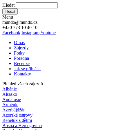
Hledat
Hledat
Menu
mundo@mundo.cz
+420 773 10 40 10
Facebook
Instagram
Youtube
O nás
Zájezdy
Fotky
Poradna
Recenze
Jak se přihlásit
Kontakty
Přehled všech zájezdů
Albánie
Alsasko
Andalusie
Arménie
Ázerbájdžán
Azorské ostrovy
Benelux s dětmi
Bosna a Hercegovina