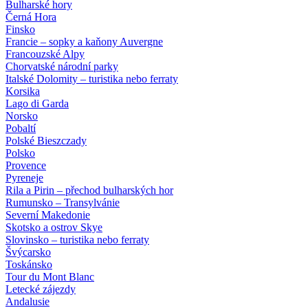
Bulharské hory
Černá Hora
Finsko
Francie – sopky a kaňony Auvergne
Francouzské Alpy
Chorvatské národní parky
Italské Dolomity – turistika nebo ferraty
Korsika
Lago di Garda
Norsko
Pobaltí
Polské Bieszczady
Polsko
Provence
Pyreneje
Rila a Pirin – přechod bulharských hor
Rumunsko – Transylvánie
Severní Makedonie
Skotsko a ostrov Skye
Slovinsko – turistika nebo ferraty
Švýcarsko
Toskánsko
Tour du Mont Blanc
Letecké zájezdy
Andalusie