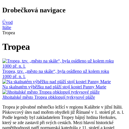
Drobečková navigace
Úvod
Itálie
Tropea
Tropea
Tropea, tzv. „město na skále“, byla osídleno už kolem roku
1000 př. n. l.
Na skalnatém výběžku nad pláží stojí kostel Panny Marie
Jihoitalské město Tropea obklopují tyrkysové pláže
Tropea je půvabné městečko ležící v regionu Kalábrie v jižní Itálii.
Pískovcový útes nad mořem obydleli již Římané v 1. století př. n. l.
Podle legendy byl zakladatelem Tropey bájný hrdina Herkules,
který se zde zastavil při svých cestách. Mezi hlavní historické
pamětihodnosti patří normanská katedrála z 11. století a kostel