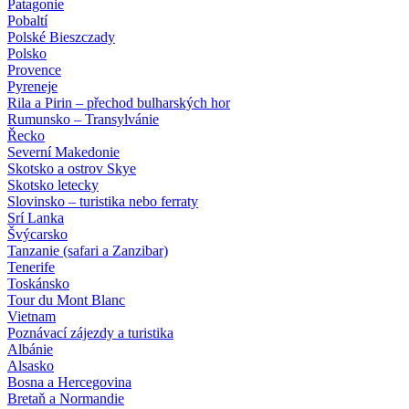
Patagonie
Pobaltí
Polské Bieszczady
Polsko
Provence
Pyreneje
Rila a Pirin – přechod bulharských hor
Rumunsko – Transylvánie
Řecko
Severní Makedonie
Skotsko a ostrov Skye
Skotsko letecky
Slovinsko – turistika nebo ferraty
Srí Lanka
Švýcarsko
Tanzanie (safari a Zanzibar)
Tenerife
Toskánsko
Tour du Mont Blanc
Vietnam
Poznávací zájezdy
a turistika
Albánie
Alsasko
Bosna a Hercegovina
Bretaň a Normandie