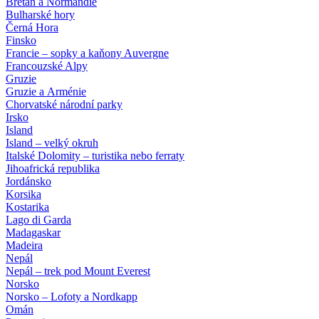
Bretaň a Normandie
Bulharské hory
Černá Hora
Finsko
Francie – sopky a kaňony Auvergne
Francouzské Alpy
Gruzie
Gruzie a Arménie
Chorvatské národní parky
Irsko
Island
Island – velký okruh
Italské Dolomity – turistika nebo ferraty
Jihoafrická republika
Jordánsko
Korsika
Kostarika
Lago di Garda
Madagaskar
Madeira
Nepál
Nepál – trek pod Mount Everest
Norsko
Norsko – Lofoty a Nordkapp
Omán