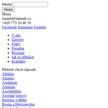
Hledat
Hledat
Menu
mundo@mundo.cz
+420 773 10 40 10
Facebook
Instagram
Youtube
O nás
Zájezdy
Fotky
Poradna
Recenze
Jak se přihlásit
Kontakty
Přehled všech zájezdů
Albánie
Alsasko
Andalusie
Arménie
Ázerbájdžán
Azorské ostrovy
Benelux s dětmi
Bosna a Hercegovina