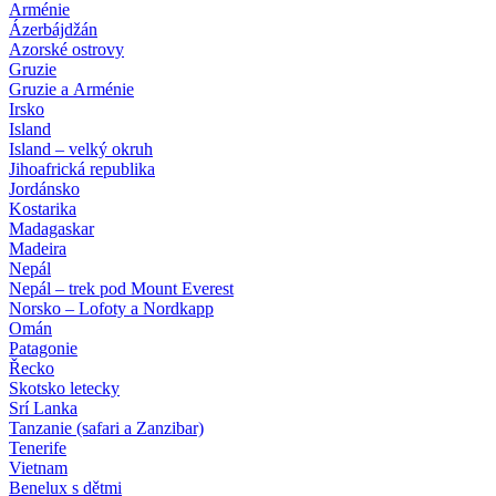
Arménie
Ázerbájdžán
Azorské ostrovy
Gruzie
Gruzie a Arménie
Irsko
Island
Island – velký okruh
Jihoafrická republika
Jordánsko
Kostarika
Madagaskar
Madeira
Nepál
Nepál – trek pod Mount Everest
Norsko – Lofoty a Nordkapp
Omán
Patagonie
Řecko
Skotsko letecky
Srí Lanka
Tanzanie (safari a Zanzibar)
Tenerife
Vietnam
Benelux s dětmi