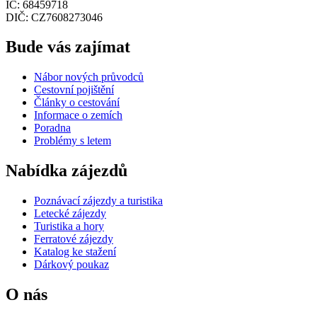
IČ: 68459718
DIČ: CZ7608273046
Bude vás zajímat
Nábor nových průvodců
Cestovní pojištění
Články o cestování
Informace o zemích
Poradna
Problémy s letem
Nabídka zájezdů
Poznávací zájezdy a turistika
Letecké zájezdy
Turistika a hory
Ferratové zájezdy
Katalog ke stažení
Dárkový poukaz
O nás