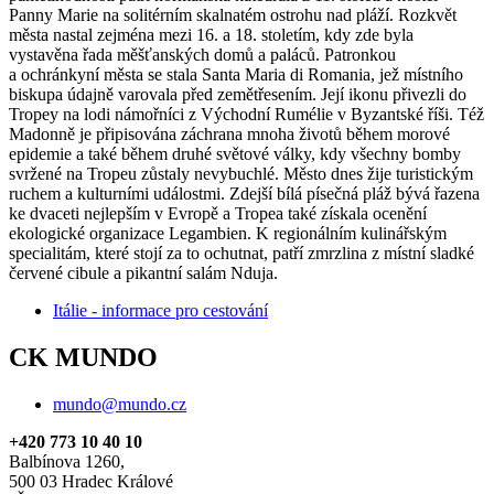
Panny Marie na solitérním skalnatém ostrohu nad pláží. Rozkvět
města nastal zejména mezi 16. a 18. stoletím, kdy zde byla
vystavěna řada měšťanských domů a paláců. Patronkou
a ochránkyní města se stala Santa Maria di Romania, jež místního
biskupa údajně varovala před zemětřesením. Její ikonu přivezli do
Tropey na lodi námořníci z Východní Rumélie v Byzantské říši. Též
Madonně je připisována záchrana mnoha životů během morové
epidemie a také během druhé světové války, kdy všechny bomby
svržené na Tropeu zůstaly nevybuchlé. Město dnes žije turistickým
ruchem a kulturními událostmi. Zdejší bílá písečná pláž bývá řazena
ke dvaceti nejlepším v Evropě a Tropea také získala ocenění
ekologické organizace Legambien. K regionálním kulinářským
specialitám, které stojí za to ochutnat, patří zmrzlina z místní sladké
červené cibule a pikantní salám Nduja.
Itálie - informace pro cestování
CK MUNDO
mundo@mundo.cz
+420 773 10 40 10
Balbínova 1260,
500 03 Hradec Králové