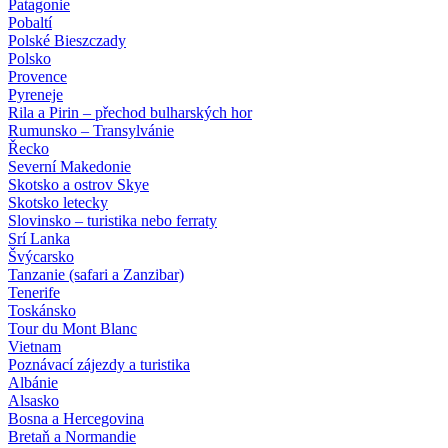
Patagonie
Pobaltí
Polské Bieszczady
Polsko
Provence
Pyreneje
Rila a Pirin – přechod bulharských hor
Rumunsko – Transylvánie
Řecko
Severní Makedonie
Skotsko a ostrov Skye
Skotsko letecky
Slovinsko – turistika nebo ferraty
Srí Lanka
Švýcarsko
Tanzanie (safari a Zanzibar)
Tenerife
Toskánsko
Tour du Mont Blanc
Vietnam
Poznávací zájezdy
a turistika
Albánie
Alsasko
Bosna a Hercegovina
Bretaň a Normandie