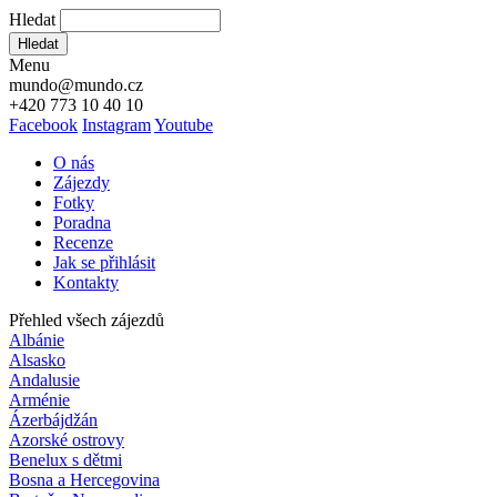
Hledat
Hledat
Menu
mundo@mundo.cz
+420 773 10 40 10
Facebook
Instagram
Youtube
O nás
Zájezdy
Fotky
Poradna
Recenze
Jak se přihlásit
Kontakty
Přehled všech zájezdů
Albánie
Alsasko
Andalusie
Arménie
Ázerbájdžán
Azorské ostrovy
Benelux s dětmi
Bosna a Hercegovina