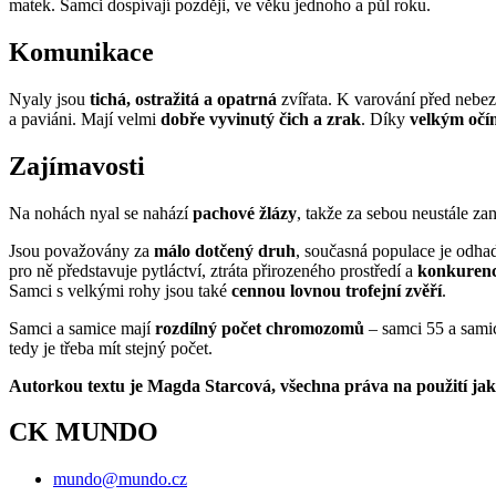
matek. Samci dospívají později, ve věku jednoho a půl roku.
Komunikace
Nyaly jsou
tichá, ostražitá a opatrná
zvířata. K varování před nebe
a paviáni. Mají velmi
dobře vyvinutý čich a zrak
. Díky
velkým očí
Zajímavosti
Na nohách nyal se nahází
pachové žlázy
, takže za sebou neustále z
Jsou považovány za
málo dotčený druh
, současná populace je odh
pro ně představuje pytláctví, ztráta přirozeného prostředí a
konkurenc
Samci s velkými rohy jsou také
cennou lovnou trofejní zvěří
.
Samci a samice mají
rozdílný počet chromozomů
– samci 55 a samic
tedy je třeba mít stejný počet.
Autorkou textu je Magda Starcová, všechna práva na použití jaké
CK MUNDO
mundo@mundo.cz