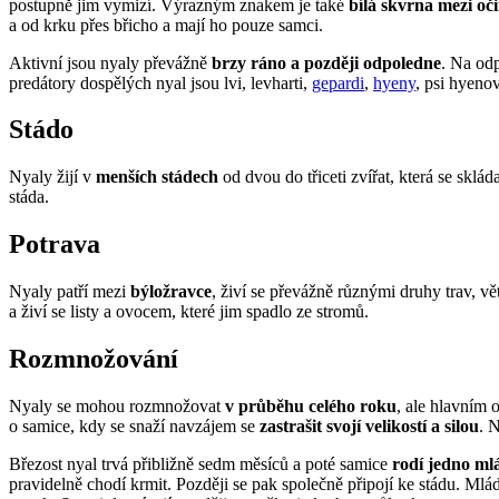
postupně jim vymizí. Výrazným znakem je také
bílá skvrna mezi oč
a od krku přes břicho a mají ho pouze samci.
Aktivní jsou nyaly převážně
brzy ráno a později odpoledne
. Na odp
predátory dospělých nyal jsou lvi, levharti,
gepardi
,
hyeny
, psi hyeno
Stádo
Nyaly žijí v
menších stádech
od dvou do třiceti zvířat, která se sklád
stáda.
Potrava
Nyaly patří mezi
býložravce
, živí se převážně různými druhy trav, v
a živí se listy a ovocem, které jim spadlo ze stromů.
Rozmnožování
Nyaly se mohou rozmnožovat
v průběhu celého roku
, ale hlavním
o samice, kdy se snaží navzájem se
zastrašit svojí velikostí a silou
. 
Březost nyal trvá přibližně sedm měsíců a poté samice
rodí jedno ml
pravidelně chodí krmit. Později se pak společně připojí ke stádu. Mlá