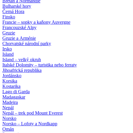
Bretaň a Normandie
Bulharské hory
Černá Hora
Finsko
Francie – sopky a kaňony Auvergne
Francouzské Alpy
Gruzie
Gruzie a Arménie
Chorvatské národní parky
Irsko
Island
Island – velký okruh
Italské Dolomity – turistika nebo ferraty
Jihoafrická republika
Jordánsko
Korsika
Kostarika
Lago di Garda
Madagaskar
Madeira
Nepál
Nepál – trek pod Mount Everest
Norsko
Norsko – Lofoty a Nordkapp
Omán