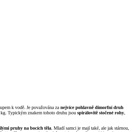
ístupem k vodě. Je považována za
nejvíce pohlavně dimorfní druh
 68 kg. Typickým znakem tohoto druhu jsou
spirálovitě stočené rohy
,
ílými pruhy na bocích těla
. Mladí samci je mají také, ale jak stárnou,