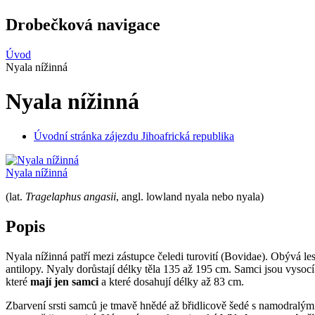
Drobečková navigace
Úvod
Nyala nížinná
Nyala nížinná
Úvodní stránka zájezdu Jihoafrická republika
Nyala nížinná
(lat.
Tragelaphus angasii
, angl. lowland nyala nebo nyala)
Popis
Nyala nížinná patří mezi zástupce čeledi turovití (Bovidae). Obývá l
antilopy. Nyaly dorůstají délky těla 135 až 195 cm. Samci jsou vyso
které
mají jen samci
a které dosahují délky až 83 cm.
Zbarvení srsti samců je tmavě hnědé až břidlicově šedé s namodralý