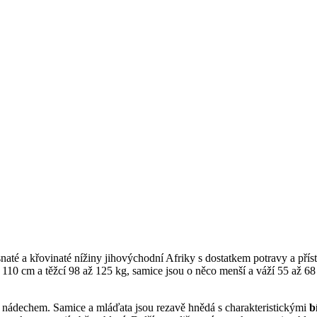
esnaté a křovinaté nížiny jihovýchodní Afriky s dostatkem potravy a př
cí 110 cm a těžcí 98 až 125 kg, samice jsou o něco menší a váží 55 až
m nádechem. Samice a mláďata jsou rezavě hnědá s charakteristickými
b