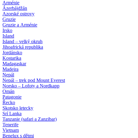
Arménie
Ázerbájdžán
Azorské ostrovy
Gruzie
Gruzie a Arménie
Irsko
Island
Island – velký okruh
Jihoafrická republika
Jordánsko
Kostarika
Madagaskar
Madeira
Nepál
Nepál – trek pod Mount Everest
Norsko – Lofoty a Nordkapp
Omán
Patagonie
Řecko
Skotsko letecky
Srí Lanka
Tanzanie (safari a Zanzibar)
Tenerife
Vietnam
Benelux s dětmi