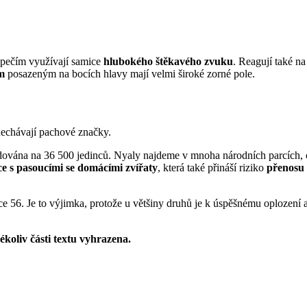
zpečím využívají samice
hlubokého štěkavého zvuku
. Reagují také na
m
posazeným na bocích hlavy mají velmi široké zorné pole.
anechávají pachové značky.
adována na 36 500 jedinců. Nyaly najdeme v mnoha národních parcích,
e s pasoucími se domácími zvířaty
, která také přináší riziko
přenosu 
e 56. Je to výjimka, protože u většiny druhů je k úspěšnému oplození
koliv části textu vyhrazena.