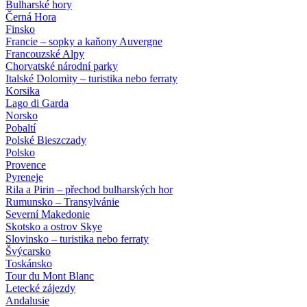
Bulharské hory
Černá Hora
Finsko
Francie – sopky a kaňony Auvergne
Francouzské Alpy
Chorvatské národní parky
Italské Dolomity – turistika nebo ferraty
Korsika
Lago di Garda
Norsko
Pobaltí
Polské Bieszczady
Polsko
Provence
Pyreneje
Rila a Pirin – přechod bulharských hor
Rumunsko – Transylvánie
Severní Makedonie
Skotsko a ostrov Skye
Slovinsko – turistika nebo ferraty
Švýcarsko
Toskánsko
Tour du Mont Blanc
Letecké zájezdy
Andalusie