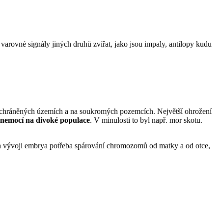
 varovné signály jiných druhů zvířat, jako jsou impaly, antilopy kudu
 chráněných územích a na soukromých pozemcích. Největší ohrožení
nemocí na divoké populace
. V minulosti to byl např. mor skotu.
 a vývoji embrya potřeba spárování chromozomů od matky a od otce,