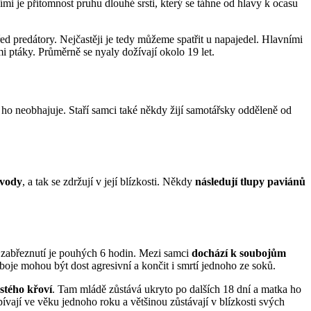
mi je přítomnost pruhu dlouhé srsti, který se táhne od hlavy k ocasu
ed predátory. Nejčastěji je tedy můžeme spatřit u napajedel. Hlavními
 ptáky. Průměrně se nyaly dožívají okolo 19 let.
šť ho neobhajuje. Staří samci také někdy žijí samotářsky odděleně od
 vody
, a tak se zdržují v její blízkosti. Někdy
následují tlupy paviánů
o zabřeznutí je pouhých 6 hodin. Mezi samci
dochází k soubojům
boje mohou být dost agresivní a končit i smrtí jednoho ze soků.
stého křoví
. Tam mládě zůstává ukryto po dalších 18 dní a matka ho
ívají ve věku jednoho roku a většinou zůstávají v blízkosti svých