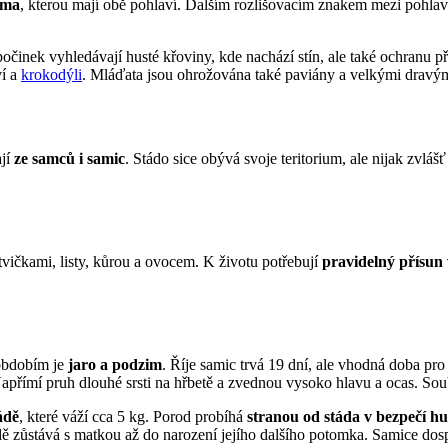
ima
, kterou mají obě pohlaví. Dalším rozlišovacím znakem mezi pohlaví
očinek vyhledávají husté křoviny, kde nachází stín, ale také ochranu př
ví a
krokodýli
. Mláďata jsou ohrožována také paviány a velkými dravými
ají
ze samců i samic
. Stádo sice obývá svoje teritorium, ale nijak zvlá
ětvičkami, listy, kůrou a ovocem. K životu potřebují
pravidelný přísun
 obdobím je
jaro a podzim
. Říje samic trvá 19 dní, ale vhodná doba pr
Napřímí pruh dlouhé srsti na hřbetě a zvednou vysoko hlavu a ocas. Sou
ádě
, které váží cca 5 kg. Porod probíhá
stranou od stáda v bezpečí hu
dě zůstává s matkou až do narození jejího dalšího potomka. Samice dosp