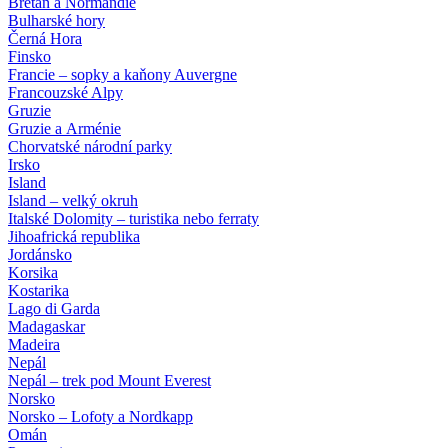
Bretaň a Normandie
Bulharské hory
Černá Hora
Finsko
Francie – sopky a kaňony Auvergne
Francouzské Alpy
Gruzie
Gruzie a Arménie
Chorvatské národní parky
Irsko
Island
Island – velký okruh
Italské Dolomity – turistika nebo ferraty
Jihoafrická republika
Jordánsko
Korsika
Kostarika
Lago di Garda
Madagaskar
Madeira
Nepál
Nepál – trek pod Mount Everest
Norsko
Norsko – Lofoty a Nordkapp
Omán