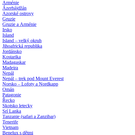
Arménie
Ázerbájdžán
Azorské ostrovy
Gruzie
Gruzie a Arménie
Irsko
Island
Island – velký okruh
Jihoafrická republika
Jordánsko
Kostarika
Madagaskar
Madeira
Nepál
Nepál – trek pod Mount Everest
Norsko – Lofoty a Nordkapp
Omán
Patagonie
Řecko
Skotsko letecky
Srí Lanka
Tanzanie (safari a Zanzibar)
Tenerife
Vietnam
Benelux s dětmi