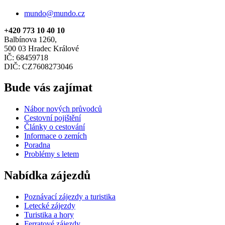
mundo@mundo.cz
+420 773 10 40 10
Balbínova 1260,
500 03 Hradec Králové
IČ: 68459718
DIČ: CZ7608273046
Bude vás zajímat
Nábor nových průvodců
Cestovní pojištění
Články o cestování
Informace o zemích
Poradna
Problémy s letem
Nabídka zájezdů
Poznávací zájezdy a turistika
Letecké zájezdy
Turistika a hory
Ferratové zájezdy