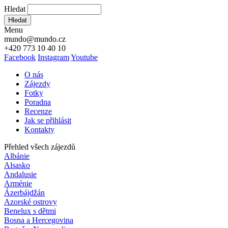
Hledat
Hledat
Menu
mundo@mundo.cz
+420 773 10 40 10
Facebook
Instagram
Youtube
O nás
Zájezdy
Fotky
Poradna
Recenze
Jak se přihlásit
Kontakty
Přehled všech zájezdů
Albánie
Alsasko
Andalusie
Arménie
Ázerbájdžán
Azorské ostrovy
Benelux s dětmi
Bosna a Hercegovina