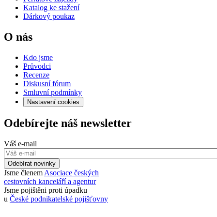
Katalog ke stažení
Dárkový poukaz
O nás
Kdo jsme
Průvodci
Recenze
Diskusní fórum
Smluvní podmínky
Nastavení cookies
Odebírejte náš newsletter
Váš e-mail
Odebírat novinky
Jsme členem
Asociace českých
cestovních kanceláří a agentur
Jsme pojištěni proti úpadku
u
České podnikatelské pojišťovny