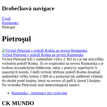
Drobečková navigace
Úvod
Rumunsko
Pietroşul
Pietroşul
Vrchol Pietroşul v pohoří Rodna na severu Rumunska
Vrchol Pietroşul leží v nadmořské výšce 2 303 m a je tak nejvyšším
vrcholem pohoří Rodna. To se rozprostírá na severu Rumunska a je
tvořeno krystalickými břidlicemi, místy s pokryvy sopečných či
usazených hornin. I další vrcholy hřebene pohoří Rodna dosahují
nadmořské výšky kolem 2 000 m a poskytují tak nádherné výhledy
do okolní pusté krajiny, která na severu už patří k území Ukrajiny.
Na vrcholku Pietrosulu stojí meteorologická stanice.
Rumunsko - informace pro cestování
CK MUNDO