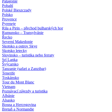
Patagonie
Pobaltí
Polské Bieszczady
Polsko
Provence
Pyreneje
Rila a Pirin – přechod bulharských hor
Rumunsko – Transylvánie
Řecko
Severní Makedonie
Skotsko a ostrov Skye
Skotsko letecky
Slovinsko – turistika nebo ferraty
Srí Lanka
Švýcarsko
Tanzanie (safari a Zanzibar)
Tenerife
Toskánsko
Tour du Mont Blanc
Vietnam
Poznávací zájezdy
a turistika
Albánie
Alsasko
Bosna a Hercegovina
Bretaň a Normandie