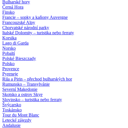
Bulharské hory
Černá Hora
Finsko
Francie – sopky a kaňony Auvergne
Francouzské Alpy
Chorvatské národní parky
Italské Dolomity – turistika nebo ferraty
Korsika
Lago di Garda
Norsko
Pobaltí
Polské Bieszczady
Polsko
Provence
Pyreneje
Rila a Pirin – přechod bulharských hor
Rumunsko – Transylvánie
Severní Makedonie
Skotsko a ostrov Skye
Slovinsko – turistika nebo ferraty
Švýcarsko
Toskánsko
Tour du Mont Blanc
Letecké zájezdy
Andalusie