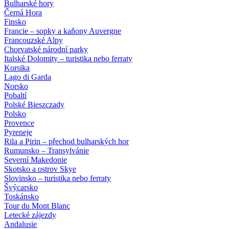
Bulharské hory
Černá Hora
Finsko
Francie – sopky a kaňony Auvergne
Francouzské Alpy
Chorvatské národní parky
Italské Dolomity – turistika nebo ferraty
Korsika
Lago di Garda
Norsko
Pobaltí
Polské Bieszczady
Polsko
Provence
Pyreneje
Rila a Pirin – přechod bulharských hor
Rumunsko – Transylvánie
Severní Makedonie
Skotsko a ostrov Skye
Slovinsko – turistika nebo ferraty
Švýcarsko
Toskánsko
Tour du Mont Blanc
Letecké zájezdy
Andalusie