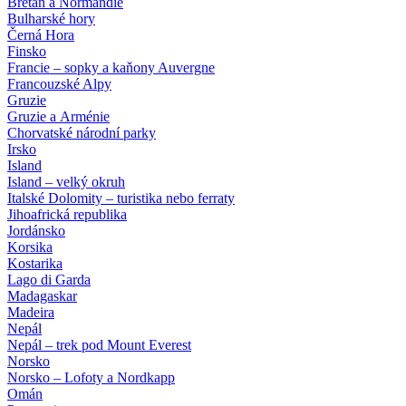
Bretaň a Normandie
Bulharské hory
Černá Hora
Finsko
Francie – sopky a kaňony Auvergne
Francouzské Alpy
Gruzie
Gruzie a Arménie
Chorvatské národní parky
Irsko
Island
Island – velký okruh
Italské Dolomity – turistika nebo ferraty
Jihoafrická republika
Jordánsko
Korsika
Kostarika
Lago di Garda
Madagaskar
Madeira
Nepál
Nepál – trek pod Mount Everest
Norsko
Norsko – Lofoty a Nordkapp
Omán