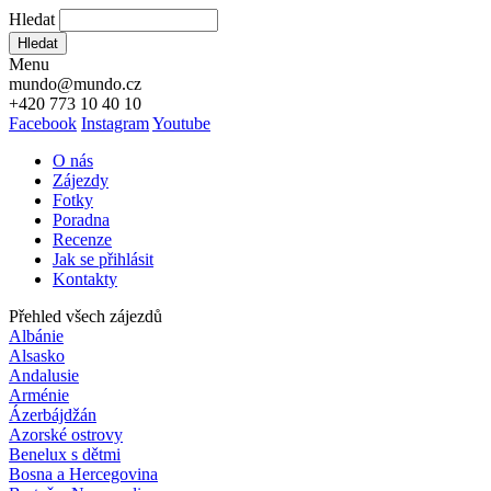
Hledat
Hledat
Menu
mundo@mundo.cz
+420 773 10 40 10
Facebook
Instagram
Youtube
O nás
Zájezdy
Fotky
Poradna
Recenze
Jak se přihlásit
Kontakty
Přehled všech zájezdů
Albánie
Alsasko
Andalusie
Arménie
Ázerbájdžán
Azorské ostrovy
Benelux s dětmi
Bosna a Hercegovina