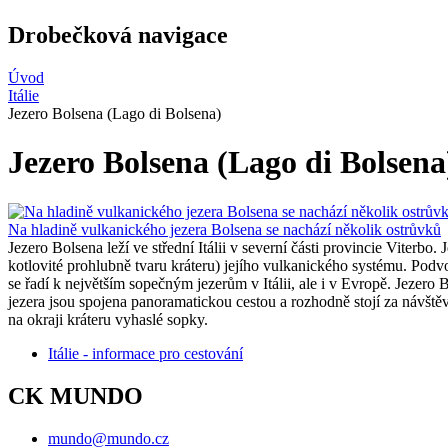
Drobečková navigace
Úvod
Itálie
Jezero Bolsena (Lago di Bolsena)
Jezero Bolsena (Lago di Bolsena
Na hladině vulkanického jezera Bolsena se nachází několik ostrůvků
Jezero Bolsena leží ve střední Itálii v severní části provincie Viterb
kotlovité prohlubně tvaru kráteru) jejího vulkanického systému. Podvo
se řadí k největším sopečným jezerům v Itálii, ale i v Evropě. Jezero
jezera jsou spojena panoramatickou cestou a rozhodně stojí za návšt
na okraji kráteru vyhaslé sopky.
Itálie - informace pro cestování
CK MUNDO
mundo@mundo.cz