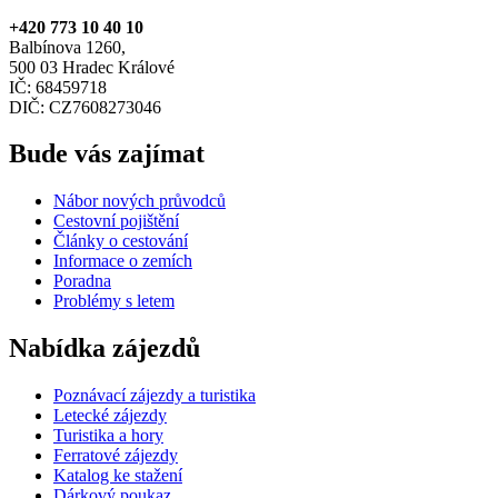
+420 773 10 40 10
Balbínova 1260,
500 03 Hradec Králové
IČ: 68459718
DIČ: CZ7608273046
Bude vás zajímat
Nábor nových průvodců
Cestovní pojištění
Články o cestování
Informace o zemích
Poradna
Problémy s letem
Nabídka zájezdů
Poznávací zájezdy a turistika
Letecké zájezdy
Turistika a hory
Ferratové zájezdy
Katalog ke stažení
Dárkový poukaz