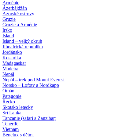
Arménie
Ázerbájdžán
Azorské ostrovy
Gruzie
Gruzie a Arménie
Irsko
Island
Island – velký okruh
Jihoafrická republika
Jordánsko
Kostarika
Madagaskar
Madeira
Nepál
Nepál – trek pod Mount Everest
Norsko – Lofoty a Nordkapp
Omán
Patagonie
Řecko
Skotsko letecky
Srí Lanka
Tanzanie (safari a Zanzibar)
Tenerife
Vietnam
Benelux s dětmi