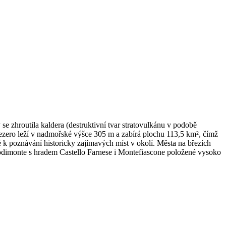
 se zhroutila kaldera (destruktivní tvar stratovulkánu v podobě
 Jezero leží v nadmořské výšce 305 m a zabírá plochu 113,5 km², čímž
é k poznávání historicky zajímavých míst v okolí. Města na březích
apodimonte s hradem Castello Farnese i Montefiascone položené vysoko