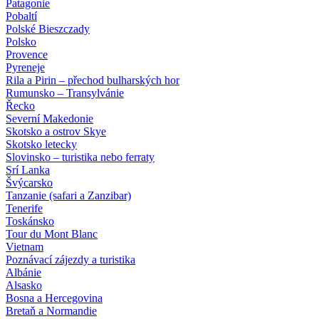
Patagonie
Pobaltí
Polské Bieszczady
Polsko
Provence
Pyreneje
Rila a Pirin – přechod bulharských hor
Rumunsko – Transylvánie
Řecko
Severní Makedonie
Skotsko a ostrov Skye
Skotsko letecky
Slovinsko – turistika nebo ferraty
Srí Lanka
Švýcarsko
Tanzanie (safari a Zanzibar)
Tenerife
Toskánsko
Tour du Mont Blanc
Vietnam
Poznávací zájezdy
a turistika
Albánie
Alsasko
Bosna a Hercegovina
Bretaň a Normandie