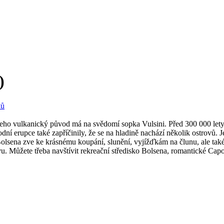
)
o. Jeho vulkanický původ má na svědomí sopka Vulsini. Před 300 000 lety
dní erupce také zapříčinily, že se na hladině nachází několik ostrovů.
 Bolsena zve ke krásnému koupání, slunění, vyjížďkám na člunu, ale tak
ěvu. Můžete třeba navštívit rekreační středisko Bolsena, romantické C