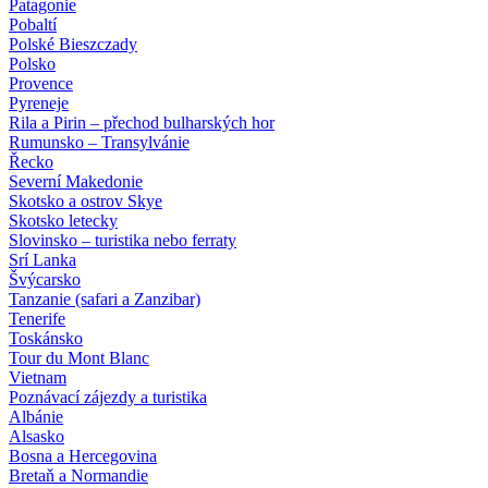
Patagonie
Pobaltí
Polské Bieszczady
Polsko
Provence
Pyreneje
Rila a Pirin – přechod bulharských hor
Rumunsko – Transylvánie
Řecko
Severní Makedonie
Skotsko a ostrov Skye
Skotsko letecky
Slovinsko – turistika nebo ferraty
Srí Lanka
Švýcarsko
Tanzanie (safari a Zanzibar)
Tenerife
Toskánsko
Tour du Mont Blanc
Vietnam
Poznávací zájezdy
a turistika
Albánie
Alsasko
Bosna a Hercegovina
Bretaň a Normandie