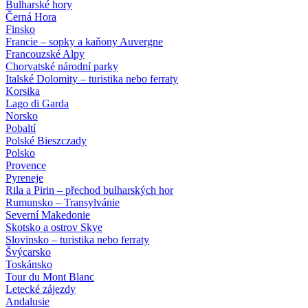
Bulharské hory
Černá Hora
Finsko
Francie – sopky a kaňony Auvergne
Francouzské Alpy
Chorvatské národní parky
Italské Dolomity – turistika nebo ferraty
Korsika
Lago di Garda
Norsko
Pobaltí
Polské Bieszczady
Polsko
Provence
Pyreneje
Rila a Pirin – přechod bulharských hor
Rumunsko – Transylvánie
Severní Makedonie
Skotsko a ostrov Skye
Slovinsko – turistika nebo ferraty
Švýcarsko
Toskánsko
Tour du Mont Blanc
Letecké zájezdy
Andalusie