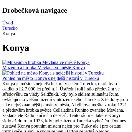
Drobečková navigace
Úvod
Turecko
Konya
Konya
Muzeum a hrobka Mevlana ve městě Konya
Pohled na město Konya s nejdelší historií v Turecku
Konya je město s nejdelší historií v celém Turecku, okolí bylo
osídleno již 7 000 let před n. l. Ústřední roli hrálo především ve
středověku za vlády Seldžuků, kdy bylo sídlem sultanátu Rum,
ovládajícího většinu území vnitrozemského Turecka. Z té doby jsou
také nejvýznamnější památky města, Aladinova mešita z roku 1221
a především hrobka světce Cellaladina Runino zvaného Mevlana,
zakladatele Řádu tančících dervišů. Tento řád měl také v Konyi
sídlo až do roku 1923, kdy byl z území Turecka vyhoštěn. Dodnes
zůstává Konya poutním místem nejen pro Turky ale i pro ostatní
vyznavače Islámu a spolu se Şanli Urfou se jedná o jedno