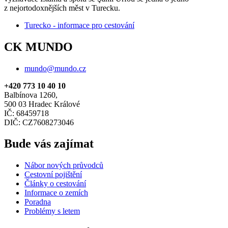
z nejortodoxnějších měst v Turecku.
Turecko - informace pro cestování
CK MUNDO
mundo@mundo.cz
+420 773 10 40 10
Balbínova 1260,
500 03 Hradec Králové
IČ: 68459718
DIČ: CZ7608273046
Bude vás zajímat
Nábor nových průvodců
Cestovní pojištění
Články o cestování
Informace o zemích
Poradna
Problémy s letem