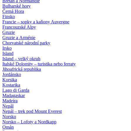
Bretaň a Normandie
Bulharské hory
Černá Hora
Finsko
Francie – sopky a kaňony Auvergne
Francouzské Alpy
Gruzie
Gruzie a Arménie
Chorvatské národní parky
Irsko
Island
Island – velký okruh
Italské Dolomity – turistika nebo ferraty
Jihoafrická republika
Jordánsko
Korsika
Kostarika
Lago di Garda
Madagaskar
Madeira
Nepál
Nepál – trek pod Mount Everest
Norsko
Norsko – Lofoty a Nordkapp
Omán