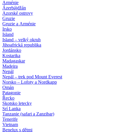
Arménie
Ázerbájdžán
Azorské ostrovy
Gruzie
Gruzie a Arménie
Irsko
Island
Island – velký okruh
Jihoafrická republika
Jordánsko
Kostarika
Madagaskar
Madeira
Nepál
Nepál – trek pod Mount Everest
Norsko – Lofoty a Nordkapp
Omán
Patagonie
Řecko
Skotsko letecky
Srí Lanka
Tanzanie (safari a Zanzibar)
Tenerife
Vietnam
Benelux s dětmi