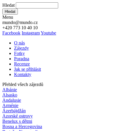
Hledat
Hledat
Menu
mundo@mundo.cz
+420 773 10 40 10
Facebook
Instagram
Youtube
O nás
Zájezdy
Fotky
Poradna
Recenze
Jak se přihlásit
Kontakty
Přehled všech zájezdů
Albánie
Alsasko
Andalusie
Arménie
Ázerbájdžán
Azorské ostrovy
Benelux s dětmi
Bosna a Hercegovina