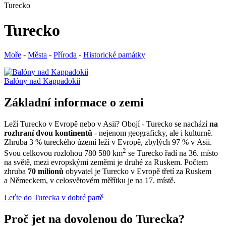
Turecko
Turecko
Moře
-
Města
-
Příroda
-
Historické památky
Balóny nad Kappadokií
Základní informace o zemi
Leží Turecko v Evropě nebo v Asii? Obojí - Turecko se nachází
na
rozhraní dvou kontinentů
- nejenom geograficky, ale i kulturně.
Zhruba 3 % tureckého území leží v Evropě, zbylých 97 % v Asii.
2
Svou celkovou rozlohou 780 580 km
se Turecko řadí na 36. místo
na světě, mezi evropskými zeměmi je druhé za Ruskem. Počtem
zhruba
70 milionů
obyvatel je Turecko v Evropě třetí za Ruskem
a Německem, v celosvětovém měřítku je na 17. místě.
Leťte do Turecka v dobré partě
Proč jet na dovolenou do Turecka?