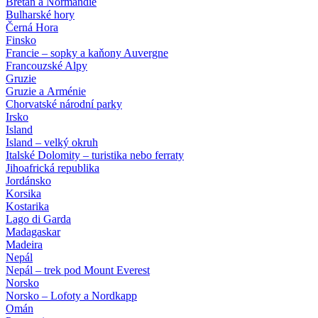
Bretaň a Normandie
Bulharské hory
Černá Hora
Finsko
Francie – sopky a kaňony Auvergne
Francouzské Alpy
Gruzie
Gruzie a Arménie
Chorvatské národní parky
Irsko
Island
Island – velký okruh
Italské Dolomity – turistika nebo ferraty
Jihoafrická republika
Jordánsko
Korsika
Kostarika
Lago di Garda
Madagaskar
Madeira
Nepál
Nepál – trek pod Mount Everest
Norsko
Norsko – Lofoty a Nordkapp
Omán