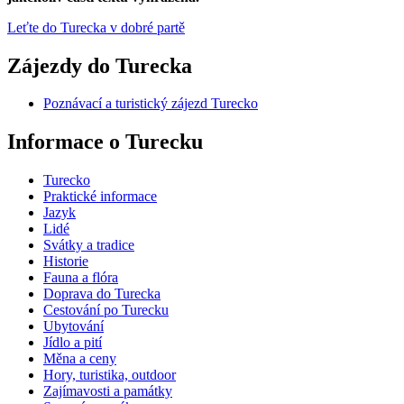
Leťte do Turecka v dobré partě
Zájezdy do Turecka
Poznávací a turistický zájezd Turecko
Informace o Turecku
Turecko
Praktické informace
Jazyk
Lidé
Svátky a tradice
Historie
Fauna a flóra
Doprava do Turecka
Cestování po Turecku
Ubytování
Jídlo a pití
Měna a ceny
Hory, turistika, outdoor
Zajímavosti a památky