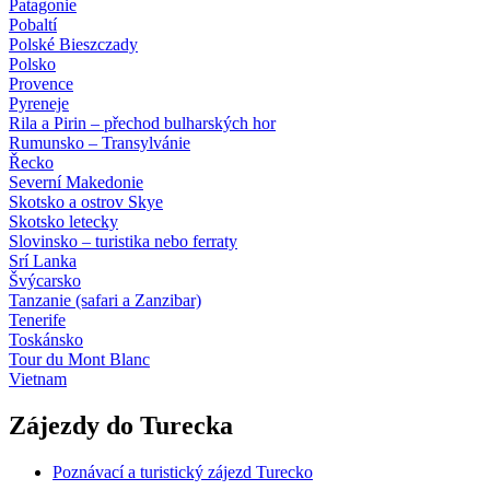
Patagonie
Pobaltí
Polské Bieszczady
Polsko
Provence
Pyreneje
Rila a Pirin – přechod bulharských hor
Rumunsko – Transylvánie
Řecko
Severní Makedonie
Skotsko a ostrov Skye
Skotsko letecky
Slovinsko – turistika nebo ferraty
Srí Lanka
Švýcarsko
Tanzanie (safari a Zanzibar)
Tenerife
Toskánsko
Tour du Mont Blanc
Vietnam
Zájezdy do Turecka
Poznávací a turistický zájezd Turecko