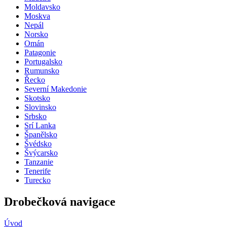
Moldavsko
Moskva
Nepál
Norsko
Omán
Patagonie
Portugalsko
Rumunsko
Řecko
Severní Makedonie
Skotsko
Slovinsko
Srbsko
Srí Lanka
Španělsko
Švédsko
Švýcarsko
Tanzanie
Tenerife
Turecko
Drobečková navigace
Úvod