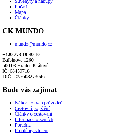
Suvenýry a nákupy
Počasí
Mapa
Články
CK MUNDO
mundo@mundo.cz
+420 773 10 40 10
Balbínova 1260,
500 03 Hradec Králové
IČ: 68459718
DIČ: CZ7608273046
Bude vás zajímat
Nábor nových průvodců
Cestovní pojištění
Články o cestování
Informace o zemích
Poradna
Problémy s letem