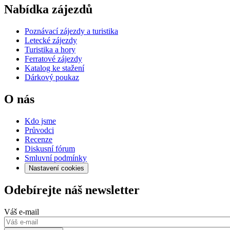
Nabídka zájezdů
Poznávací zájezdy a turistika
Letecké zájezdy
Turistika a hory
Ferratové zájezdy
Katalog ke stažení
Dárkový poukaz
O nás
Kdo jsme
Průvodci
Recenze
Diskusní fórum
Smluvní podmínky
Nastavení cookies
Odebírejte náš newsletter
Váš e-mail