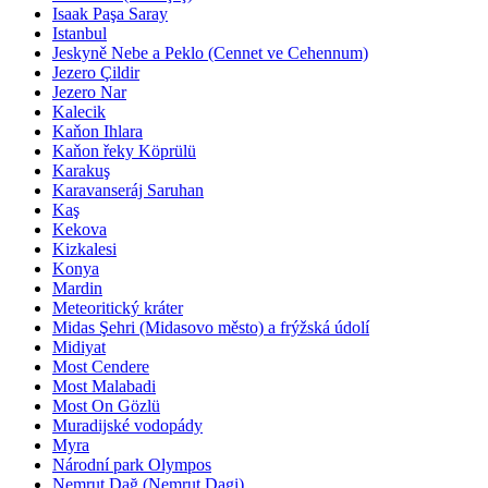
Isaak Paşa Saray
Istanbul
Jeskyně Nebe a Peklo (Cennet ve Cehennum)
Jezero Çildir
Jezero Nar
Kalecik
Kaňon Ihlara
Kaňon řeky Köprülü
Karakuş
Karavanseráj Saruhan
Kaş
Kekova
Kizkalesi
Konya
Mardin
Meteoritický kráter
Midas Şehri (Midasovo město) a frýžská údolí
Midiyat
Most Cendere
Most Malabadi
Most On Gözlü
Muradijské vodopády
Myra
Národní park Olympos
Nemrut Dağ (Nemrut Dagi)