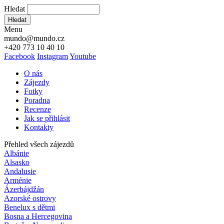
Hledat
Hledat
Menu
mundo@mundo.cz
+420 773 10 40 10
Facebook
Instagram
Youtube
O nás
Zájezdy
Fotky
Poradna
Recenze
Jak se přihlásit
Kontakty
Přehled všech zájezdů
Albánie
Alsasko
Andalusie
Arménie
Ázerbájdžán
Azorské ostrovy
Benelux s dětmi
Bosna a Hercegovina