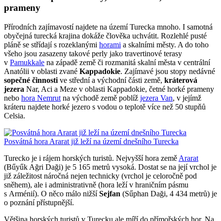
prameny
Přírodních zajímavostí najdete na území Turecka mnoho. I samotná
obyčejná turecká krajina dokáže člověka uchvátit. Rozlehlé pusté
pláně se střídají s rozeklanými
horami
a skalními městy. A do toho
všeho jsou zasazeny takové perly jako travertinové terasy
v
Pamukkale
na západě země či rozmanitá skalní města v centrální
Anatólii v oblasti zvané
Kappadokie
. Zajímavé jsou stopy nedávné
sopečné činnosti
ve střední a východní části země,
kráterová
jezera
Nar, Aci a Meze v oblasti Kappadokie, četné horké prameny
nebo
hora Nemrut
na východě země poblíž
jezera Van
, v jejímž
kráteru najdete horké jezero s vodou o teplotě více než 50 stupňů
Celsia.
Posvátná hora Ararat již leží na území dnešního Turecka
Turecko je i rájem horských turistů. Nejvyšší hora země
Ararat
(Bűyűk Ağri Daği) je 5 165 metrů vysoká. Dostat se na její vrchol je
již záležitost náročná nejen technicky (vrchol je celoročně pod
sněhem), ale i administrativně (hora leží v hraničním pásmu
s Arménií). O něco málo nižší
Sejfan
(Sűphan Daği, 4 434 metrů) je
o poznání přístupnější.
Většina horských turistů v Turecku ale míří do přímořských hor. Na