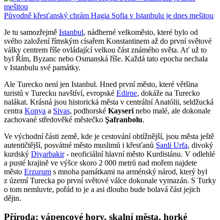
Původně křesťanský chrám Hagia Sofia v Istanbulu je dnes mešitou
Je tu samozřejmě
Istanbul
, nádherné velkoměsto, které bylo od
svého založení římským císařem Konstantinem až do první světové
války centrem říše ovládající velkou část známého světa. Ať už to
byl Řím, Byzanc nebo Osmanská říše. Každá tato epocha nechala
v Istanbulu své památky.
Ale Turecko není jen Istanbul. Hned první město, které většina
turistů v Turecku navštíví, evropské
Edirne
, dokáže na Turecko
nalákat. Krásná jsou historická města v centrální Anatólii, seldžucká
centra
Konya
a
Sivas
, podhorské
Kayseri
nebo malé, ale dokonale
zachované středověké městečko
Şafranbolu
.
Ve východní části země, kde je cestování obtížnější, jsou města ještě
autentičtější, posvátné město muslimů i křesťanů
Şanli Urfa
, divoký
kurdský
Diyarbakir
- neoficiální hlavní město Kurdistánu. V odlehlé
a pusté krajině ve výšce skoro 2 000 metrů nad mořem najdete
město
Erzurum
s mnoha památkami na arménský národ, který byl
z území Turecka po první světové válce dokonale vymazán. S Turky
o tom nemluvte, pořád to je a asi dlouho bude bolavá část jejich
dějin.
Příroda: vápencové hory, skalní města, horké