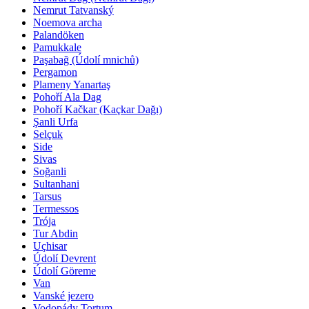
Nemrut Tatvanský
Noemova archa
Palandöken
Pamukkale
Paşabağ (Údolí mnichů)
Pergamon
Plameny Yanartaş
Pohoří Ala Dag
Pohoří Kačkar (Kaçkar Dağı)
Şanli Urfa
Selçuk
Side
Sivas
Soğanli
Sultanhani
Tarsus
Termessos
Trója
Tur Abdin
Uçhisar
Údolí Devrent
Údolí Göreme
Van
Vanské jezero
Vodopády Tortum