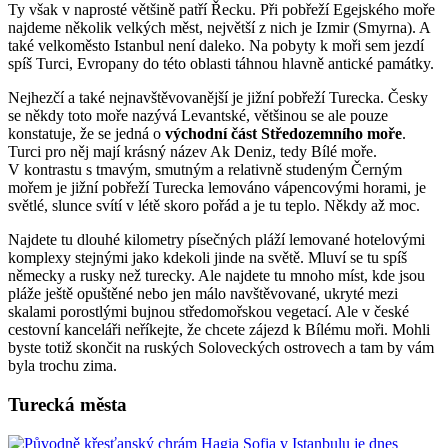
Ty však v naprosté většině patří Řecku. Při pobřeží Egejského moře
najdeme několik velkých měst, největší z nich je Izmir (Smyrna). A
také velkoměsto Istanbul není daleko. Na pobyty k moři sem jezdí
spíš Turci, Evropany do této oblasti táhnou hlavně antické památky.
Nejhezčí a také nejnavštěvovanější je jižní pobřeží Turecka. Česky
se někdy toto moře nazývá Levantské, většinou se ale pouze
konstatuje, že se jedná o
východní část Středozemního moře
.
Turci pro něj mají krásný název Ak Deniz, tedy Bílé moře.
V kontrastu s tmavým, smutným a relativně studeným Černým
mořem je jižní pobřeží Turecka lemováno vápencovými horami, je
světlé, slunce svítí v létě skoro pořád a je tu teplo. Někdy až moc.
Najdete tu dlouhé kilometry písečných pláží lemované hotelovými
komplexy stejnými jako kdekoli jinde na světě. Mluví se tu spíš
německy a rusky než turecky. Ale najdete tu mnoho míst, kde jsou
pláže ještě opuštěné nebo jen málo navštěvované, ukryté mezi
skalami porostlými bujnou středomořskou vegetací. Ale v české
cestovní kanceláři neříkejte, že chcete zájezd k Bílému moři. Mohli
byste totiž skončit na ruských Soloveckých ostrovech a tam by vám
byla trochu zima.
Turecká města