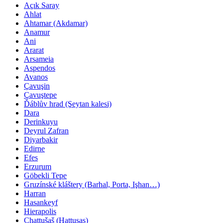
Açık Saray
Ahlat
Ahtamar (Akdamar)
Anamur
Ani
Ararat
Arsameia
Aspendos
Avanos
Çavuşin
Çavuştepe
Ďáblův hrad (Şeytan kalesi)
Dara
Derinkuyu
Deyrul Zafran
Diyarbakir
Edirne
Efes
Erzurum
Göbekli Tepe
Gruzínské kláštery (Barhal, Porta, Işhan…)
Harran
Hasankeyf
Hierapolis
Chattušaš (Hattuşaş)