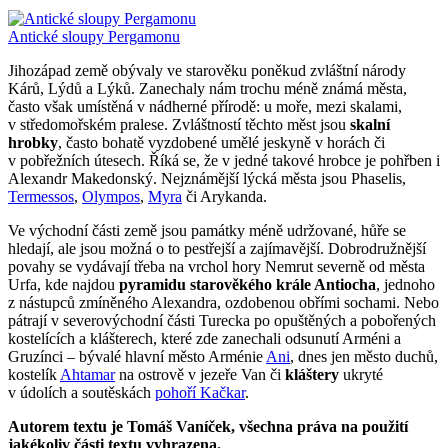
Antické sloupy Pergamonu
Jihozápad země obývaly ve starověku poněkud zvláštní národy
Kárů, Lýdů a Lýků. Zanechaly nám trochu méně známá města,
často však umístěná v nádherné přírodě: u moře, mezi skalami,
v středomořském pralese. Zvláštností těchto měst jsou
skalní
hrobky
, často bohatě vyzdobené umělé jeskyně v horách či
v pobřežních útesech. Říká se, že v jedné takové hrobce je pohřben i
Alexandr Makedonský. Nejznámější lýcká města jsou Phaselis,
Termessos
,
Olympos
,
Myra
či Arykanda.
Ve východní části země jsou památky méně udržované, hůře se
hledají, ale jsou možná o to pestřejší a zajímavější. Dobrodružnější
povahy se vydávají třeba na vrchol hory Nemrut severně od města
Urfa, kde najdou
pyramidu starověkého krále Antiocha
, jednoho
z nástupců zmíněného Alexandra, ozdobenou obřími sochami. Nebo
pátrají v severovýchodní části Turecka po opuštěných a pobořených
kostelících a klášterech, které zde zanechali odsunutí Arméni a
Gruzínci – bývalé hlavní město Arménie
Ani
, dnes jen město duchů,
kostelík
Ahtamar
na ostrově v jezeře Van či
kláštery
ukryté
v údolích a soutěskách
pohoří Kačkar
.
Autorem textu je Tomáš Vaníček, všechna práva na použití
jakékoliv části textu vyhrazena.