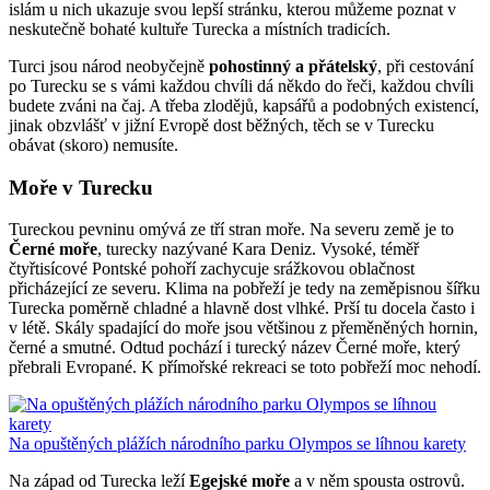
islám u nich ukazuje svou lepší stránku, kterou můžeme poznat v
neskutečně bohaté kultuře Turecka a místních tradicích.
Turci jsou národ neobyčejně
pohostinný a přátelský
, při cestování
po Turecku se s vámi každou chvíli dá někdo do řeči, každou chvíli
budete zváni na čaj. A třeba zlodějů, kapsářů a podobných existencí,
jinak obzvlášť v jižní Evropě dost běžných, těch se v Turecku
obávat (skoro) nemusíte.
Moře v Turecku
Tureckou pevninu omývá ze tří stran moře. Na severu země je to
Černé moře
, turecky nazývané Kara Deniz. Vysoké, téměř
čtyřtisícové Pontské pohoří zachycuje srážkovou oblačnost
přicházející ze severu. Klima na pobřeží je tedy na zeměpisnou šířku
Turecka poměrně chladné a hlavně dost vlhké. Prší tu docela často i
v létě. Skály spadající do moře jsou většinou z přeměněných hornin,
černé a smutné. Odtud pochází i turecký název Černé moře, který
přebrali Evropané. K přímořské rekreaci se toto pobřeží moc nehodí.
Na opuštěných plážích národního parku Olympos se líhnou karety
Na západ od Turecka leží
Egejské moře
a v něm spousta ostrovů.