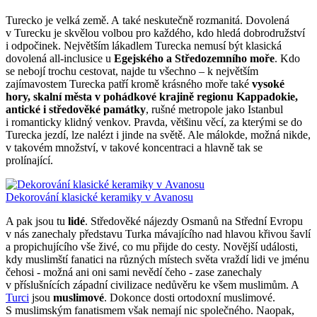
Turecko je velká země. A také neskutečně rozmanitá. Dovolená
v Turecku je skvělou volbou pro každého, kdo hledá dobrodružství
i odpočinek. Největším lákadlem Turecka nemusí být klasická
dovolená all-inclusice u
Egejského a Středozemního moře
. Kdo
se nebojí trochu cestovat, najde tu všechno – k největším
zajímavostem Turecka patří kromě krásného moře také
vysoké
hory, skalní města v pohádkové krajině regionu Kappadokie,
antické i středověké památky
, rušné metropole jako Istanbul
i romanticky klidný venkov. Pravda, většinu věcí, za kterými se do
Turecka jezdí, lze nalézt i jinde na světě. Ale málokde, možná nikde,
v takovém množství, v takové koncentraci a hlavně tak se
prolínající.
Dekorování klasické keramiky v Avanosu
A pak jsou tu
lidé
. Středověké nájezdy Osmanů na Střední Evropu
v nás zanechaly představu Turka mávajícího nad hlavou křivou šavlí
a propichujícího vše živé, co mu přijde do cesty. Novější události,
kdy muslimští fanatici na různých místech světa vraždí lidi ve jménu
čehosi - možná ani oni sami nevědí čeho - zase zanechaly
v příslušnících západní civilizace nedůvěru ke všem muslimům. A
Turci
jsou
muslimové
. Dokonce dosti ortodoxní muslimové.
S muslimským fanatismem však nemají nic společného. Naopak,