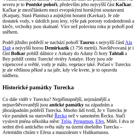
severu je to
Pontské pohoří
, především jeho nejvyšší část
Kačkar
.
Kačkar je mezičlánkem mezi evropskými horskými soustavami
(Karpaty, Stará Planina) a asijskými horami (Kavkaz). Je zde
dostatek vody, v údolích jsou lesy, výše pak porosty rododendronů a
kleče, vrcholky jsou skalnaté. Více než polovinu roku je pohoří pod
sněhem.
Podél jižního pobřeží se nachází pohoří
Taurus
s nejvyšší částí
Ala
Dağ
a nejvyšší horou
Demirkazik
(3 756 metrů). Navštěvovaná je i
část
Bolkar
poblíž dálnice z Ankary do Adany či hory
Tahtali
a
Bey poblíž centra Turecké riviéry Antalye. Hory jsou zde
vápencové a světlé, vody je málo, vegetace také. Počasí v Turecku
je ale většinou pěkné a na jaře, kdy vše kvete, je to opravdu
nádhera.
Historické památky Turecka
Co dále vidět v Turecku? Nejpřístupnější, nejznámější a
nejnavštěvovanější jsou
antické památky
na západním a
jihozápadním pobřeží Turecka. Mnoho lidí tvrdí, že v Turecku je
více památek na starověké
Řecko
než v samotném Řecku. Stačí
vyslovit jména několika měst:
Trója
,
Pergamon
,
Efes
, Milét. I dva ze
sedmi divů antického světa stály na území dnešního Turecka –
Artemidin chrám v Efesu a mauzoleum v Halikarnassu.