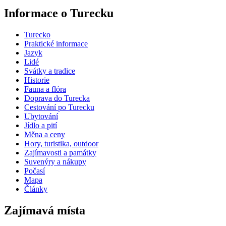
Informace o Turecku
Turecko
Praktické informace
Jazyk
Lidé
Svátky a tradice
Historie
Fauna a flóra
Doprava do Turecka
Cestování po Turecku
Ubytování
Jídlo a pití
Měna a ceny
Hory, turistika, outdoor
Zajímavosti a památky
Suvenýry a nákupy
Počasí
Mapa
Články
Zajímavá místa