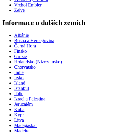
Vrchol Embler
Zelve
Informace o dalších zemích
Albánie
Bosna a Hercegovina
Černá Hora
Finsko
Gruzie
Holandsko (Nizozemsko)
Chorvatsko
Indie
Irsko
Island
Istanbul
Itálie
Izrael a Palestina
Jeruzalém
Kuba
Kypr
Litva
Madagaskar
Madeira