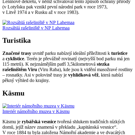
Leninově dekretu, v němž schvaloval tento způsob ochrany přírody
(v Lotyšsku pak vznikl první národní park v roce 1973,
v Litvě 1974 a v Rusku až v roce 1983).
Rozsáhlá rašeliniště v NP Lahemaa
Turistika
Značené trasy
uvnitř parku nabízejí ideální příležitosti k
turistice
a
cyklistice
. Terén je převážně rovinatý (nejvyšší bod parku má jen
115 metrů). K nejznámějším patří 3,5kilometrová
stezka
rašeliništěm Viru
(Viru Raba), kde jsou k vidění masožravé rostliny
– rosnatky. Asi v polovině trasy je
vyhlídková věž
, která nabízí
pěkný výhled do krajiny.
Käsmu
Interiér námořního muzea v Käsmu
Käsmu je
rybářská vesnice
tvořená shlukem tradičních nízkých
domů, jejíž název znamená v překladu „kapitánská vesnice“.
V roce 1884 tu byla založena Námořní akademie a ve dvacátých