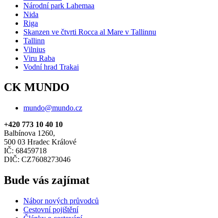
Národní park Lahemaa
Nida
Riga
Skanzen ve čtvrti Rocca al Mare v Tallinnu
Tallinn
Vilnius
Viru Raba
Vodní hrad Trakai
CK MUNDO
mundo@mundo.cz
+420 773 10 40 10
Balbínova 1260,
500 03 Hradec Králové
IČ: 68459718
DIČ: CZ7608273046
Bude vás zajímat
Nábor nových průvodců
Cestovní pojištění