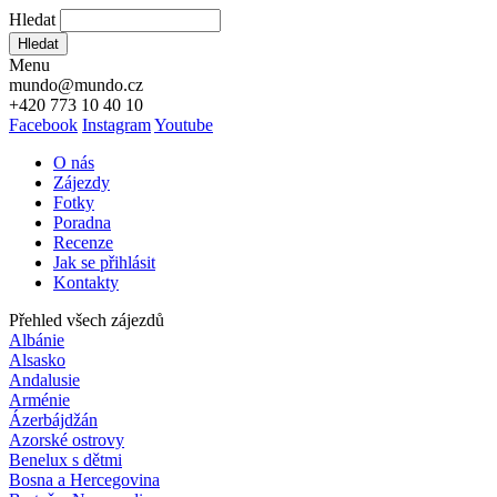
Hledat
Hledat
Menu
mundo@mundo.cz
+420 773 10 40 10
Facebook
Instagram
Youtube
O nás
Zájezdy
Fotky
Poradna
Recenze
Jak se přihlásit
Kontakty
Přehled všech zájezdů
Albánie
Alsasko
Andalusie
Arménie
Ázerbájdžán
Azorské ostrovy
Benelux s dětmi
Bosna a Hercegovina