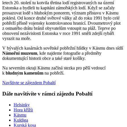
letech 20. století tu kotvila třetina lodí registrovaných na území
Estonska a bydleli tu kapitáni zámořských lodí. Když se začaly
prosazovat lodě s hlubokým ponorem, význam přístavu v Käsmu
poklesl. Od konce druhé světové války až do roku 1991 bylo celé
pobřeží přísně vojensky kontrolovanou hranicí. Dvoumetrový plot
z ostnatého drátu bránil obyvatelům vstoupit na pláž. Teprve po
obnovení nezávislosti Estonska v roce 1991 směli zdejší rybáři
vyrazit na moře.
V bývalých kasárnách sovětské pobřežní hlídky v Käsmu dnes sídlí
Námořní muzeum
, kde najdeme fotografie a předměty
dokumentující historii obce a také staré košíky.
Na severním okraji Käsmu začíná stezka pro pěší vedoucí
k
bludným kamenům
na pobřeží.
Navštivte se zájezdem Pobaltí
Dále navštívíte v rámci zájezdu Pobaltí
Helsinky
Hora křížů
Käsmu
Kuldiga
Kurská kosa