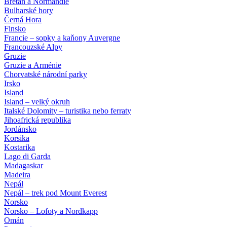
Bretaň a Normandie
Bulharské hory
Černá Hora
Finsko
Francie – sopky a kaňony Auvergne
Francouzské Alpy
Gruzie
Gruzie a Arménie
Chorvatské národní parky
Irsko
Island
Island – velký okruh
Italské Dolomity – turistika nebo ferraty
Jihoafrická republika
Jordánsko
Korsika
Kostarika
Lago di Garda
Madagaskar
Madeira
Nepál
Nepál – trek pod Mount Everest
Norsko
Norsko – Lofoty a Nordkapp
Omán