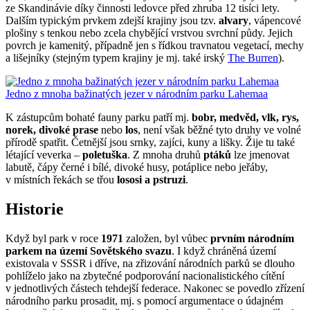
ze Skandinávie díky činnosti ledovce před zhruba 12 tisíci lety.
Dalším typickým prvkem zdejší krajiny jsou tzv.
alvary
, vápencové
plošiny s tenkou nebo zcela chybějící vrstvou svrchní půdy. Jejich
povrch je kamenitý, případně jen s řídkou travnatou vegetací, mechy
a lišejníky (stejným typem krajiny je mj. také irský
The Burren
).
Jedno z mnoha bažinatých jezer v národním parku Lahemaa
K zástupcům bohaté fauny parku patří mj.
bobr, medvěd, vlk, rys,
norek, divoké prase
nebo
los
, není však běžné tyto druhy ve volné
přírodě spatřit. Četnější jsou srnky, zajíci, kuny a lišky. Žije tu také
létající veverka –
poletuška
. Z mnoha druhů
ptáků
lze jmenovat
labutě, čápy černé i bílé, divoké husy, potáplice nebo jeřáby,
v místních řekách se třou
lososi a pstruzi
.
Historie
Když byl park v roce
1971
založen, byl vůbec
prvním národním
parkem na území Sovětského svazu
. I když chráněná území
existovala v SSSR i dříve, na zřizování národních parků se dlouho
pohlíželo jako na zbytečné podporování nacionalistického cítění
v jednotlivých částech tehdejší federace. Nakonec se povedlo zřízení
národního parku prosadit, mj. s pomocí argumentace o údajném