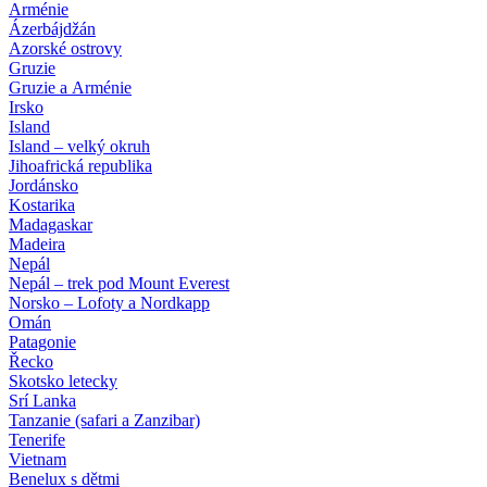
Arménie
Ázerbájdžán
Azorské ostrovy
Gruzie
Gruzie a Arménie
Irsko
Island
Island – velký okruh
Jihoafrická republika
Jordánsko
Kostarika
Madagaskar
Madeira
Nepál
Nepál – trek pod Mount Everest
Norsko – Lofoty a Nordkapp
Omán
Patagonie
Řecko
Skotsko letecky
Srí Lanka
Tanzanie (safari a Zanzibar)
Tenerife
Vietnam
Benelux s dětmi