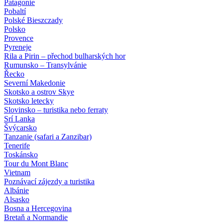
Patagonie
Pobaltí
Polské Bieszczady
Polsko
Provence
Pyreneje
Rila a Pirin – přechod bulharských hor
Rumunsko – Transylvánie
Řecko
Severní Makedonie
Skotsko a ostrov Skye
Skotsko letecky
Slovinsko – turistika nebo ferraty
Srí Lanka
Švýcarsko
Tanzanie (safari a Zanzibar)
Tenerife
Toskánsko
Tour du Mont Blanc
Vietnam
Poznávací zájezdy
a turistika
Albánie
Alsasko
Bosna a Hercegovina
Bretaň a Normandie