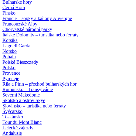
Bulharské hory
Černá Hora
Finsko
Francie – sopky a kaňony Auvergne
Francouzské Alpy
Chorvatské národní parky
Italské Dolomity – turistika nebo ferraty
Korsika
Lago di Garda
Norsko
Pobaltí
Polské Bieszczady
Polsko
Provence
Pyreneje
Rila a Pirin – přechod bulharských hor
Rumunsko – Transylvánie
Severní Makedonie
Skotsko a ostrov Skye
Slovinsko – turistika nebo ferraty
Švýcarsko
Toskánsko
Tour du Mont Blanc
Letecké zájezdy
Andalusie