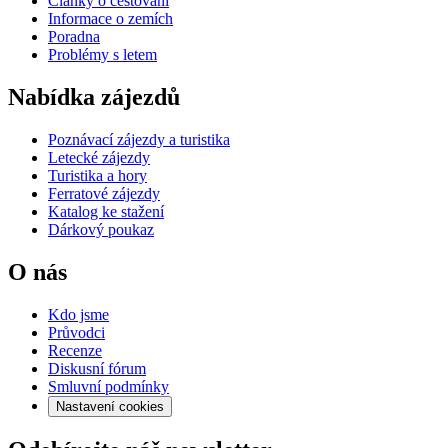
Články o cestování
Informace o zemích
Poradna
Problémy s letem
Nabídka zájezdů
Poznávací zájezdy a turistika
Letecké zájezdy
Turistika a hory
Ferratové zájezdy
Katalog ke stažení
Dárkový poukaz
O nás
Kdo jsme
Průvodci
Recenze
Diskusní fórum
Smluvní podmínky
Nastavení cookies