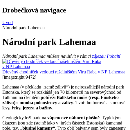
Drobečková navigace
Úvod
Národní park Lahemaa
Národní park Lahemaa
Národní park Lahemaa můžete navštívit v rámci
zájezdu Pobaltí
Dřevěný chodníček vedoucí rašeliništěm Viru Raba v NP Lahemaa
[image:right:9472]
Lahemaa (v překladu „země zálivů“) je nejrozsáhlejší národní park
Estonska, který se rozkládá jen 70 kilometrů na severovýchod od
Tallinnu na členitém
pobřeží Baltského moře (resp. Finského
zálivu) s mnoha poloostrovy a zálivy
. Tvoří ho borové a smrkové
lesy, řeky, jezera a bažiny
.
Geologicky leží park na
vápencové náhorní plošině
. Typickým
úkazem jsou zde (stejně jako v jiných částech Estonska) kamenná
pole, tzv.
„bludné kameny“
. Tyto obří balvany sem byly zaneseny