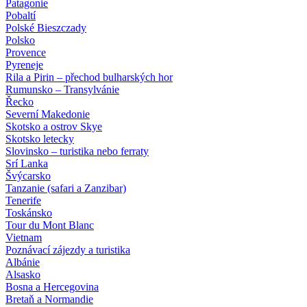
Patagonie
Pobaltí
Polské Bieszczady
Polsko
Provence
Pyreneje
Rila a Pirin – přechod bulharských hor
Rumunsko – Transylvánie
Řecko
Severní Makedonie
Skotsko a ostrov Skye
Skotsko letecky
Slovinsko – turistika nebo ferraty
Srí Lanka
Švýcarsko
Tanzanie (safari a Zanzibar)
Tenerife
Toskánsko
Tour du Mont Blanc
Vietnam
Poznávací zájezdy
a turistika
Albánie
Alsasko
Bosna a Hercegovina
Bretaň a Normandie