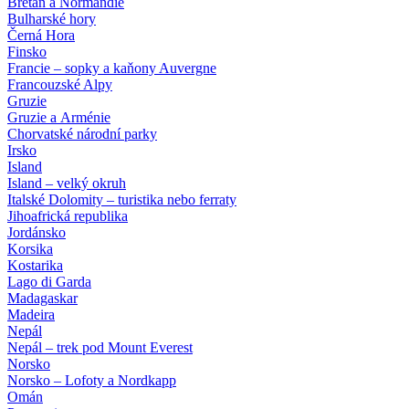
Bretaň a Normandie
Bulharské hory
Černá Hora
Finsko
Francie – sopky a kaňony Auvergne
Francouzské Alpy
Gruzie
Gruzie a Arménie
Chorvatské národní parky
Irsko
Island
Island – velký okruh
Italské Dolomity – turistika nebo ferraty
Jihoafrická republika
Jordánsko
Korsika
Kostarika
Lago di Garda
Madagaskar
Madeira
Nepál
Nepál – trek pod Mount Everest
Norsko
Norsko – Lofoty a Nordkapp
Omán