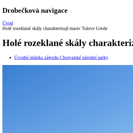
Drobečková navigace
Úvod
Holé rozeklané skály charakterizují masiv Tulove Grede
Holé rozeklané skály charakteri
Úvodní stránka zájezdu Chorvatské národní parky