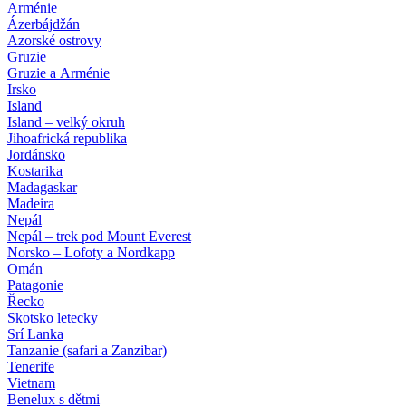
Arménie
Ázerbájdžán
Azorské ostrovy
Gruzie
Gruzie a Arménie
Irsko
Island
Island – velký okruh
Jihoafrická republika
Jordánsko
Kostarika
Madagaskar
Madeira
Nepál
Nepál – trek pod Mount Everest
Norsko – Lofoty a Nordkapp
Omán
Patagonie
Řecko
Skotsko letecky
Srí Lanka
Tanzanie (safari a Zanzibar)
Tenerife
Vietnam
Benelux s dětmi