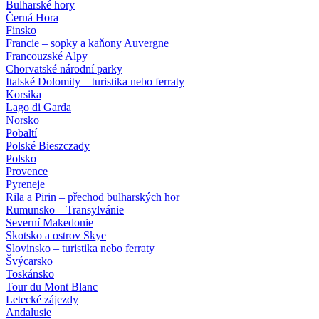
Bulharské hory
Černá Hora
Finsko
Francie – sopky a kaňony Auvergne
Francouzské Alpy
Chorvatské národní parky
Italské Dolomity – turistika nebo ferraty
Korsika
Lago di Garda
Norsko
Pobaltí
Polské Bieszczady
Polsko
Provence
Pyreneje
Rila a Pirin – přechod bulharských hor
Rumunsko – Transylvánie
Severní Makedonie
Skotsko a ostrov Skye
Slovinsko – turistika nebo ferraty
Švýcarsko
Toskánsko
Tour du Mont Blanc
Letecké zájezdy
Andalusie