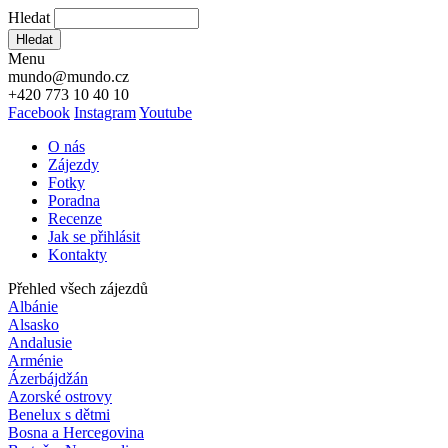
Hledat
Hledat
Menu
mundo@mundo.cz
+420 773 10 40 10
Facebook
Instagram
Youtube
O nás
Zájezdy
Fotky
Poradna
Recenze
Jak se přihlásit
Kontakty
Přehled všech zájezdů
Albánie
Alsasko
Andalusie
Arménie
Ázerbájdžán
Azorské ostrovy
Benelux s dětmi
Bosna a Hercegovina