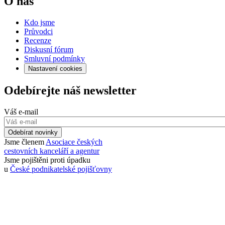
O nás
Kdo jsme
Průvodci
Recenze
Diskusní fórum
Smluvní podmínky
Nastavení cookies
Odebírejte náš newsletter
Váš e-mail
Odebírat novinky
Jsme členem
Asociace českých
cestovních kanceláří a agentur
Jsme pojištěni proti úpadku
u
České podnikatelské pojišťovny