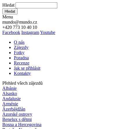
Hledat
Hledat
Menu
mundo@mundo.cz
+420 773 10 40 10
Facebook
Instagram
Youtube
O nás
Zájezdy
Fotky
Poradna
Recenze
Jak se přihlásit
Kontakty
Přehled všech zájezdů
Albánie
Alsasko
Andalusie
Arménie
Ázerbájdžán
Azorské ostrovy
Benelux s dětmi
Bosna a Hercegovina