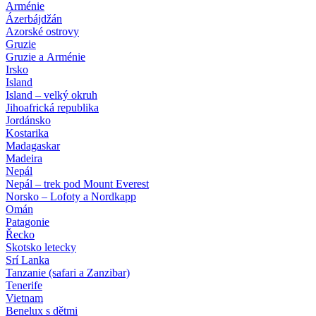
Arménie
Ázerbájdžán
Azorské ostrovy
Gruzie
Gruzie a Arménie
Irsko
Island
Island – velký okruh
Jihoafrická republika
Jordánsko
Kostarika
Madagaskar
Madeira
Nepál
Nepál – trek pod Mount Everest
Norsko – Lofoty a Nordkapp
Omán
Patagonie
Řecko
Skotsko letecky
Srí Lanka
Tanzanie (safari a Zanzibar)
Tenerife
Vietnam
Benelux s dětmi