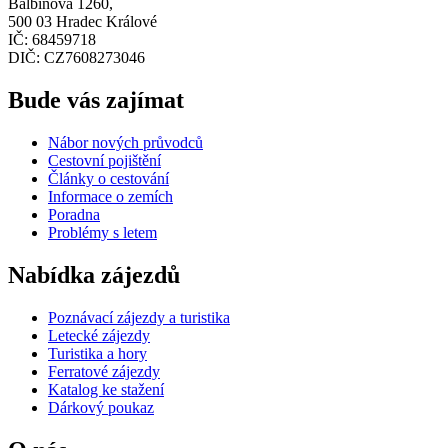
Balbínova 1260,
500 03 Hradec Králové
IČ: 68459718
DIČ: CZ7608273046
Bude vás zajímat
Nábor nových průvodců
Cestovní pojištění
Články o cestování
Informace o zemích
Poradna
Problémy s letem
Nabídka zájezdů
Poznávací zájezdy a turistika
Letecké zájezdy
Turistika a hory
Ferratové zájezdy
Katalog ke stažení
Dárkový poukaz