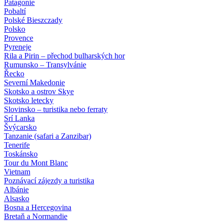
Patagonie
Pobaltí
Polské Bieszczady
Polsko
Provence
Pyreneje
Rila a Pirin – přechod bulharských hor
Rumunsko – Transylvánie
Řecko
Severní Makedonie
Skotsko a ostrov Skye
Skotsko letecky
Slovinsko – turistika nebo ferraty
Srí Lanka
Švýcarsko
Tanzanie (safari a Zanzibar)
Tenerife
Toskánsko
Tour du Mont Blanc
Vietnam
Poznávací zájezdy
a turistika
Albánie
Alsasko
Bosna a Hercegovina
Bretaň a Normandie