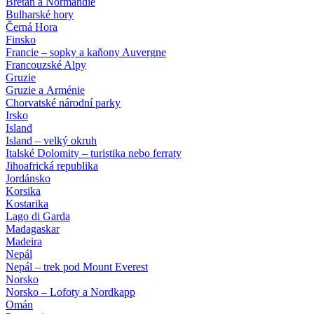
Bretaň a Normandie
Bulharské hory
Černá Hora
Finsko
Francie – sopky a kaňony Auvergne
Francouzské Alpy
Gruzie
Gruzie a Arménie
Chorvatské národní parky
Irsko
Island
Island – velký okruh
Italské Dolomity – turistika nebo ferraty
Jihoafrická republika
Jordánsko
Korsika
Kostarika
Lago di Garda
Madagaskar
Madeira
Nepál
Nepál – trek pod Mount Everest
Norsko
Norsko – Lofoty a Nordkapp
Omán