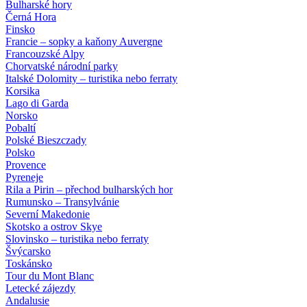
Bulharské hory
Černá Hora
Finsko
Francie – sopky a kaňony Auvergne
Francouzské Alpy
Chorvatské národní parky
Italské Dolomity – turistika nebo ferraty
Korsika
Lago di Garda
Norsko
Pobaltí
Polské Bieszczady
Polsko
Provence
Pyreneje
Rila a Pirin – přechod bulharských hor
Rumunsko – Transylvánie
Severní Makedonie
Skotsko a ostrov Skye
Slovinsko – turistika nebo ferraty
Švýcarsko
Toskánsko
Tour du Mont Blanc
Letecké zájezdy
Andalusie