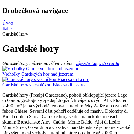
Drobečková navigace
Úvod
Itálie
Gardské hory
Gardské hory
Gardské hory můžete navštívit v rámci
zájezdu Lago di Garda
Vrcholky Gardských hor nad jezerem
Gardské hory s vesničkou Biacesa di Ledro
Gardské hory (Prealpi Gardesane), pohoří obklopující jezero Lago
di Garda, geologicky spadají do jižních vápencových Alp. Plocha
2 400 km² je na východě lemována údolím řeky Adiže a na západě
řekou Chiese. Severní část pohoří odděluje od masivu Dolomity di
Brenta dolina Sarca. Gardské hory se dělí na několik menších
skupin: Brescianské Alpy, Cadria, Monte Baldo, Alpi di Ledro,
Monte Stivo, Gavardina a Casale. Charakteristické je pro ně vysoké
převýšení mezi vrcholy a údolími, které dosahuje až 2 000 m.