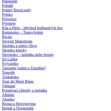
Patagonie
Pobaltí
Polské Bieszczady
Polsko
Provence
Pyreneje
Rila a Pirin – přechod bulharských hor
Rumunsko – Transylvánie
Řecko
Severní Makedonie
Skotsko a ostrov Skye
Skotsko letecky
Slovinsko – turistika nebo ferraty
Srí Lanka
Švýcarsko
Tanzanie (safari a Zanzibar)
Tenerife
Toskánsko
Tour du Mont Blanc
Vietnam
Poznávací zájezdy
a turistika
Albánie
Alsasko
Bosna a Hercegovina
Bretaň a Normandie