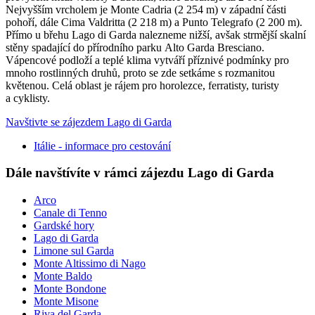
Nejvyšším vrcholem je Monte Cadria (2 254 m) v západní části
pohoří, dále Cima Valdritta (2 218 m) a Punto Telegrafo (2 200 m).
Přímo u břehu Lago di Garda nalezneme nižší, avšak strmější skalní
stěny spadající do přírodního parku Alto Garda Bresciano.
Vápencové podloží a teplé klima vytváří příznivé podmínky pro
mnoho rostlinných druhů, proto se zde setkáme s rozmanitou
květenou. Celá oblast je rájem pro horolezce, ferratisty, turisty
a cyklisty.
Navštivte se zájezdem Lago di Garda
Itálie - informace pro cestování
Dále navštívíte v rámci zájezdu Lago di Garda
Arco
Canale di Tenno
Gardské hory
Lago di Garda
Limone sul Garda
Monte Altissimo di Nago
Monte Baldo
Monte Bondone
Monte Misone
Riva del Garda