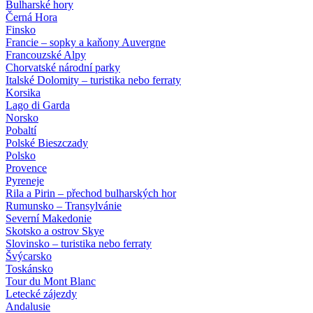
Bulharské hory
Černá Hora
Finsko
Francie – sopky a kaňony Auvergne
Francouzské Alpy
Chorvatské národní parky
Italské Dolomity – turistika nebo ferraty
Korsika
Lago di Garda
Norsko
Pobaltí
Polské Bieszczady
Polsko
Provence
Pyreneje
Rila a Pirin – přechod bulharských hor
Rumunsko – Transylvánie
Severní Makedonie
Skotsko a ostrov Skye
Slovinsko – turistika nebo ferraty
Švýcarsko
Toskánsko
Tour du Mont Blanc
Letecké zájezdy
Andalusie