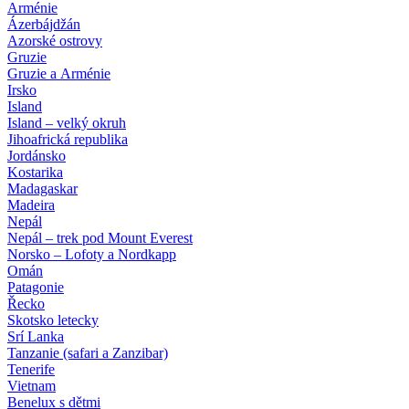
Arménie
Ázerbájdžán
Azorské ostrovy
Gruzie
Gruzie a Arménie
Irsko
Island
Island – velký okruh
Jihoafrická republika
Jordánsko
Kostarika
Madagaskar
Madeira
Nepál
Nepál – trek pod Mount Everest
Norsko – Lofoty a Nordkapp
Omán
Patagonie
Řecko
Skotsko letecky
Srí Lanka
Tanzanie (safari a Zanzibar)
Tenerife
Vietnam
Benelux s dětmi