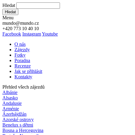
Hledat
Hledat
Menu
mundo@mundo.cz
+420 773 10 40 10
Facebook
Instagram
Youtube
O nás
Zájezdy
Fotky
Poradna
Recenze
Jak se přihlásit
Kontakty
Přehled všech zájezdů
Albánie
Alsasko
Andalusie
Arménie
Ázerbájdžán
Azorské ostrovy
Benelux s dětmi
Bosna a Hercegovina