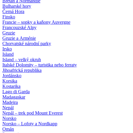
Bretaň a Normandie
Bulharské hory
Černá Hora
Finsko
Francie – sopky a kaňony Auvergne
Francouzské Alpy
Gruzie
Gruzie a Arménie
Chorvatské národní parky
Irsko
Island
Island – velký okruh
Italské Dolomity – turistika nebo ferraty
Jihoafrická republika
Jordánsko
Korsika
Kostarika
Lago di Garda
Madagaskar
Madeira
Nepál
Nepál – trek pod Mount Everest
Norsko
Norsko – Lofoty a Nordkapp
Omán