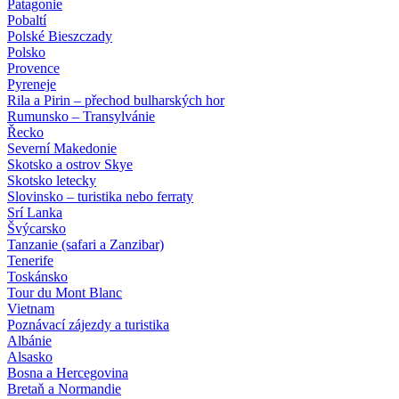
Patagonie
Pobaltí
Polské Bieszczady
Polsko
Provence
Pyreneje
Rila a Pirin – přechod bulharských hor
Rumunsko – Transylvánie
Řecko
Severní Makedonie
Skotsko a ostrov Skye
Skotsko letecky
Slovinsko – turistika nebo ferraty
Srí Lanka
Švýcarsko
Tanzanie (safari a Zanzibar)
Tenerife
Toskánsko
Tour du Mont Blanc
Vietnam
Poznávací zájezdy
a turistika
Albánie
Alsasko
Bosna a Hercegovina
Bretaň a Normandie