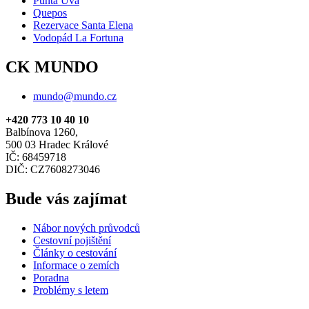
Punta Uva
Quepos
Rezervace Santa Elena
Vodopád La Fortuna
CK MUNDO
mundo@mundo.cz
+420 773 10 40 10
Balbínova 1260,
500 03 Hradec Králové
IČ: 68459718
DIČ: CZ7608273046
Bude vás zajímat
Nábor nových průvodců
Cestovní pojištění
Články o cestování
Informace o zemích
Poradna
Problémy s letem