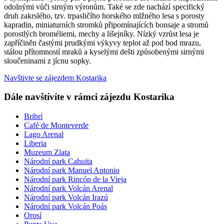
odolnými vůči sirným výronům. Také se zde nachází specifický
druh zakrslého, tzv. trpasličího horského mlžného lesa s porosty
kapradin, miniaturních stromků připomínajících bonsaje a stromů
porostlých broméliemi, mechy a lišejníky. Nízký vzrůst lesa je
zapříčiněn častými prudkými výkyvy teplot až pod bod mrazu,
stálou přítomností mraků a kyselými dešti způsobenými sirnými
sloučeninami z jícnu sopky.
Navštivte se zájezdem Kostarika
Dále navštívíte v rámci zájezdu Kostarika
Bribrí
Café de Monteverde
Lago Arenal
Liberia
Muzeum Zlata
Národní park Cahuita
Národní park Manuel Antonio
Národní park Rincón de la Vieja
Národní park Volcán Arenal
Národní park Volcán Irazú
Národní park Volcán Poás
Orosí