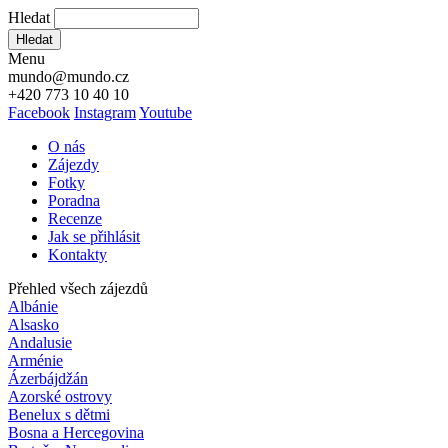
Hledat
Hledat
Menu
mundo@mundo.cz
+420 773 10 40 10
Facebook
Instagram
Youtube
O nás
Zájezdy
Fotky
Poradna
Recenze
Jak se přihlásit
Kontakty
Přehled všech zájezdů
Albánie
Alsasko
Andalusie
Arménie
Ázerbájdžán
Azorské ostrovy
Benelux s dětmi
Bosna a Hercegovina