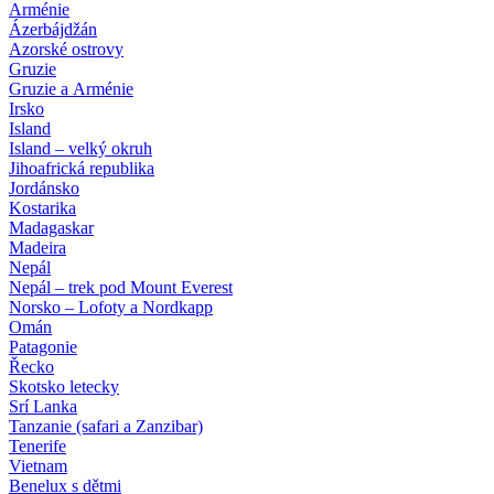
Arménie
Ázerbájdžán
Azorské ostrovy
Gruzie
Gruzie a Arménie
Irsko
Island
Island – velký okruh
Jihoafrická republika
Jordánsko
Kostarika
Madagaskar
Madeira
Nepál
Nepál – trek pod Mount Everest
Norsko – Lofoty a Nordkapp
Omán
Patagonie
Řecko
Skotsko letecky
Srí Lanka
Tanzanie (safari a Zanzibar)
Tenerife
Vietnam
Benelux s dětmi