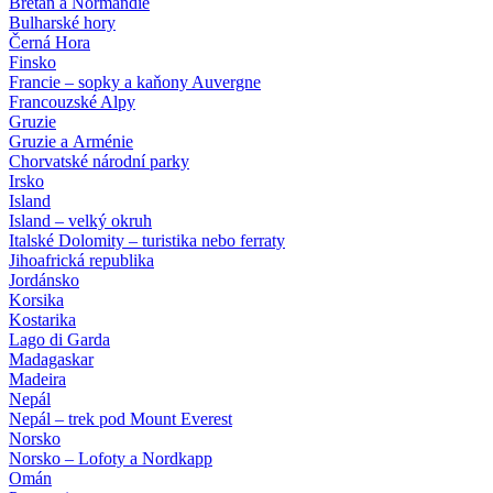
Bretaň a Normandie
Bulharské hory
Černá Hora
Finsko
Francie – sopky a kaňony Auvergne
Francouzské Alpy
Gruzie
Gruzie a Arménie
Chorvatské národní parky
Irsko
Island
Island – velký okruh
Italské Dolomity – turistika nebo ferraty
Jihoafrická republika
Jordánsko
Korsika
Kostarika
Lago di Garda
Madagaskar
Madeira
Nepál
Nepál – trek pod Mount Everest
Norsko
Norsko – Lofoty a Nordkapp
Omán