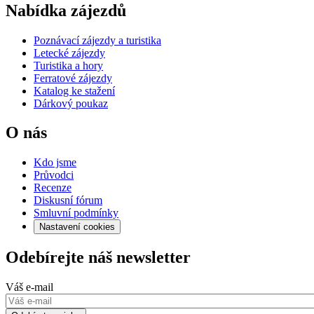
Nabídka zájezdů
Poznávací zájezdy a turistika
Letecké zájezdy
Turistika a hory
Ferratové zájezdy
Katalog ke stažení
Dárkový poukaz
O nás
Kdo jsme
Průvodci
Recenze
Diskusní fórum
Smluvní podmínky
Nastavení cookies
Odebírejte náš newsletter
Váš e-mail