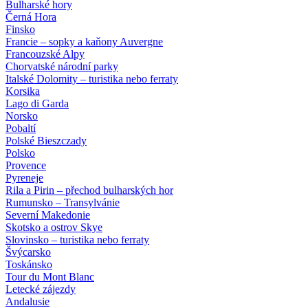
Bulharské hory
Černá Hora
Finsko
Francie – sopky a kaňony Auvergne
Francouzské Alpy
Chorvatské národní parky
Italské Dolomity – turistika nebo ferraty
Korsika
Lago di Garda
Norsko
Pobaltí
Polské Bieszczady
Polsko
Provence
Pyreneje
Rila a Pirin – přechod bulharských hor
Rumunsko – Transylvánie
Severní Makedonie
Skotsko a ostrov Skye
Slovinsko – turistika nebo ferraty
Švýcarsko
Toskánsko
Tour du Mont Blanc
Letecké zájezdy
Andalusie