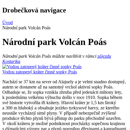
Drobečková navigace
Úvod
Národní park Volcán Poás
Národní park Volcán Poás
Národní park Volcán Poás můžete navštívit v rámci
zájezdu
Kostarika
Vodou zatopený kráter činné sopky Poás
Nachází se 37 km na sever od Alajuely a je velmi snadno dostupný,
autem se dostanete až na samotný vrchol aktivní sopky Poás.
Odhaduje se, že sopka vznikla zhruba před jedenácti miliony lety,
k poslednímu velkému výbuchu došlo v roce 1910. Sopka během
své historie vytvořila tři krátery. Hlavní kráter je 1,5 km široký
a 300 m hluboký a obsahuje jezírko tyrkysové barvy, ze kterého
neustále vycházejí sirné plyny. V případě nebezpečně zvýšené
produkce těchto plynů bývá přístup do parku přechodně uzavřen.
V okolí kráteru je možné podniknout procházky sopečnou krajinou
s dýmajícími výrony par a plynů porostlou dřevinami a kapradinami