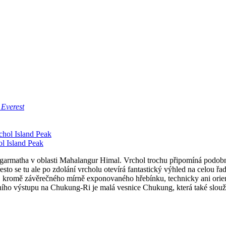
 Everest
ol Island Peak
armatha v oblasti Mahalangur Himal. Vrchol trochu připomíná podobně
to se tu ale po zdolání vrcholu otevírá fantastický výhled na celou 
 kromě závěrečného mírně exponovaného hřebínku, technicky ani orien
 výstupu na Chukung-Ri je malá vesnice Chukung, která také slouží 