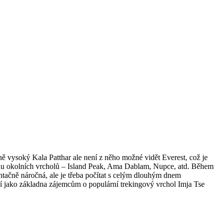
 vysoký Kala Patthar ale není z něho možné vidět Everest, což je
řadu okolních vrcholů – Island Peak, Ama Dablam, Nupce, atd. Během
tačně náročná, ale je třeba počítat s celým dlouhým dnem
jako základna zájemcům o populární trekingový vrchol Imja Tse