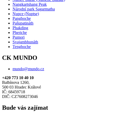
Nangkartshang Peak
Národní park Sagarmatha
Nupce (Nuptse)
Pangboche
Pašupatináth
Phakding
Pheriche
Pumori
Svajambhunáth
Tengboche
CK MUNDO
mundo@mundo.cz
+420 773 10 40 10
Balbínova 1260,
500 03 Hradec Králové
IČ: 68459718
DIČ: CZ7608273046
Bude vás zajímat