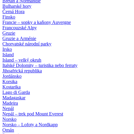
Bretaň a Normandie
Bulharské hory
Černá Hora
Finsko
Francie – sopky a kaňony Auvergne
Francouzské Alpy
Gruzie
Gruzie a Arménie
Chorvatské národní parky
Irsko
Island
Island – velký okruh
Italské Dolomity – turistika nebo ferraty
Jihoafrická republika
Jordánsko
Korsika
Kostarika
Lago di Garda
Madagaskar
Madeira
Nepál
Nepál – trek pod Mount Everest
Norsko
Norsko – Lofoty a Nordkapp
Omán