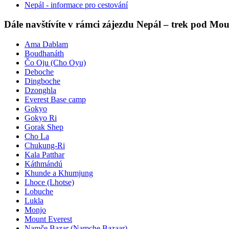
Nepál - informace pro cestování
Dále navštívíte v rámci zájezdu Nepál – trek pod Mou
Ama Dablam
Boudhanáth
Čo Oju (Cho Oyu)
Deboche
Dingboche
Dzonghla
Everest Base camp
Gokyo
Gokyo Ri
Gorak Shep
Cho La
Chukung-Ri
Kala Patthar
Káthmándú
Khunde a Khumjung
Lhoce (Lhotse)
Lobuche
Lukla
Monjo
Mount Everest
Namče Bazar (Namche Bazaar)