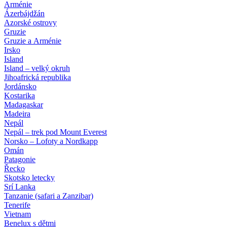
Arménie
Ázerbájdžán
Azorské ostrovy
Gruzie
Gruzie a Arménie
Irsko
Island
Island – velký okruh
Jihoafrická republika
Jordánsko
Kostarika
Madagaskar
Madeira
Nepál
Nepál – trek pod Mount Everest
Norsko – Lofoty a Nordkapp
Omán
Patagonie
Řecko
Skotsko letecky
Srí Lanka
Tanzanie (safari a Zanzibar)
Tenerife
Vietnam
Benelux s dětmi