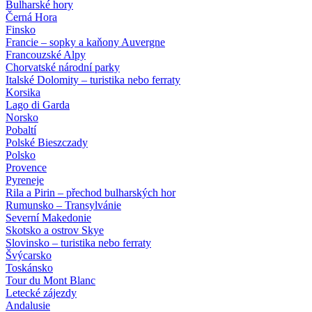
Bulharské hory
Černá Hora
Finsko
Francie – sopky a kaňony Auvergne
Francouzské Alpy
Chorvatské národní parky
Italské Dolomity – turistika nebo ferraty
Korsika
Lago di Garda
Norsko
Pobaltí
Polské Bieszczady
Polsko
Provence
Pyreneje
Rila a Pirin – přechod bulharských hor
Rumunsko – Transylvánie
Severní Makedonie
Skotsko a ostrov Skye
Slovinsko – turistika nebo ferraty
Švýcarsko
Toskánsko
Tour du Mont Blanc
Letecké zájezdy
Andalusie