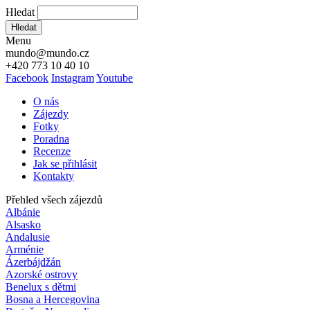
Hledat
Hledat
Menu
mundo@mundo.cz
+420 773 10 40 10
Facebook
Instagram
Youtube
O nás
Zájezdy
Fotky
Poradna
Recenze
Jak se přihlásit
Kontakty
Přehled všech zájezdů
Albánie
Alsasko
Andalusie
Arménie
Ázerbájdžán
Azorské ostrovy
Benelux s dětmi
Bosna a Hercegovina