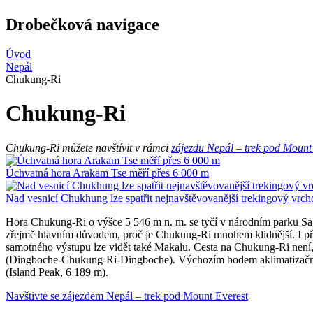
Drobečková navigace
Úvod
Nepál
Chukung-Ri
Chukung-Ri
Chukung-Ri můžete navštívit v rámci
zájezdu Nepál – trek pod Mount
Úchvatná hora Arakam Tse měří přes 6 000 m
Nad vesnicí Chukhung lze spatřit nejnavštěvovanější trekingový vrch
Hora Chukung-Ri o výšce 5 546 m n. m. se tyčí v národním parku Sag
zřejmě hlavním důvodem, proč je Chukung-Ri mnohem klidnější. I přes
samotného výstupu lze vidět také Makalu. Cesta na Chukung-Ri není,
(Dingboche-Chukung-Ri-Dingboche). Výchozím bodem aklimatizačního
(Island Peak, 6 189 m).
Navštivte se zájezdem Nepál – trek pod Mount Everest