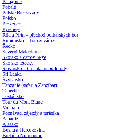
Patagonie
Pobaltí
Polské Bieszczady
Polsko
Provence
Pyreneje
Rila a Pirin – přechod bulharských hor
Rumunsko – Transylvánie
Řecko
Severní Makedonie
Skotsko a ostrov Skye
Skotsko letecky
Slovinsko – turistika nebo ferraty
Srí Lanka
Švýcarsko
Tanzanie (safari a Zanzibar)
Tenerife
Toskánsko
Tour du Mont Blanc
Vietnam
Poznávací zájezdy
a turistika
Albánie
Alsasko
Bosna a Hercegovina
Bretaň a Normandie