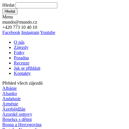
Hledat
Hledat
Menu
mundo@mundo.cz
+420 773 10 40 10
Facebook
Instagram
Youtube
O nás
Zájezdy
Fotky
Poradna
Recenze
Jak se přihlásit
Kontakty
Přehled všech zájezdů
Albánie
Alsasko
Andalusie
Arménie
Ázerbájdžán
Azorské ostrovy
Benelux s dětmi
Bosna a Hercegovina