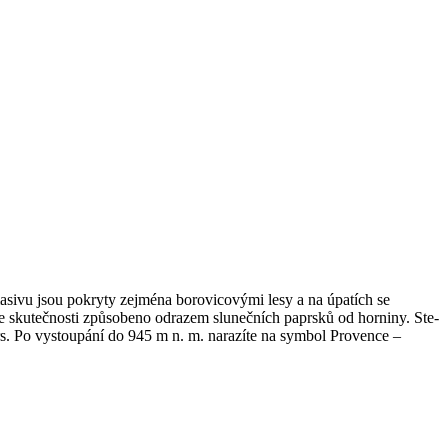
asivu jsou pokryty zejména borovicovými lesy a na úpatích se
e skutečnosti způsobeno odrazem slunečních paprsků od horniny. Ste-
rs. Po vystoupání do 945 m n. m. narazíte na symbol Provence –