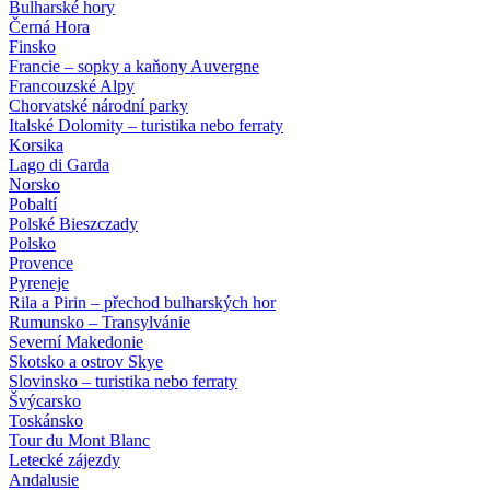
Bulharské hory
Černá Hora
Finsko
Francie – sopky a kaňony Auvergne
Francouzské Alpy
Chorvatské národní parky
Italské Dolomity – turistika nebo ferraty
Korsika
Lago di Garda
Norsko
Pobaltí
Polské Bieszczady
Polsko
Provence
Pyreneje
Rila a Pirin – přechod bulharských hor
Rumunsko – Transylvánie
Severní Makedonie
Skotsko a ostrov Skye
Slovinsko – turistika nebo ferraty
Švýcarsko
Toskánsko
Tour du Mont Blanc
Letecké zájezdy
Andalusie