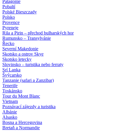
Patagonie
Pobaltí
Polské Bieszczady
Polsko
Provence
Pyreneje
Rila a Pirin – přechod bulharských hor
Rumunsko – Transylvánie
Řecko
Severní Makedonie
Skotsko a ostrov Skye
Skotsko letecky
Slovinsko – turistika nebo ferraty
Srí Lanka
Švýcarsko
Tanzanie (safari a Zanzibar)
Tenerife
Toskánsko
Tour du Mont Blanc
Vietnam
Poznávací zájezdy
a turistika
Albánie
Alsasko
Bosna a Hercegovina
Bretaň a Normandie