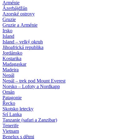
Arménie
Ázerbájdžán
Azorské ostrovy
Gruzie
Gruzie a Arménie
Irsko
Island
Island – velký okruh
Jihoafrická republika
Jordánsko
Kostarika
Madagaskar
Madeira
Nepál
Nepál – trek pod Mount Everest
Norsko – Lofoty a Nordkapp
Omán
Patagonie
Řecko
Skotsko letecky
Srí Lanka
Tanzanie (safari a Zanzibar)
Tenerife
Vietnam
Benelux s dětmi