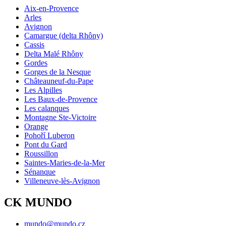
Aix-en-Provence
Arles
Avignon
Camargue (delta Rhôny)
Cassis
Delta Malé Rhôny
Gordes
Gorges de la Nesque
Châteauneuf-du-Pape
Les Alpilles
Les Baux-de-Provence
Les calanques
Montagne Ste-Victoire
Orange
Pohoří Luberon
Pont du Gard
Roussillon
Saintes-Maries-de-la-Mer
Sénanque
Villeneuve-lès-Avignon
CK MUNDO
mundo@mundo.cz