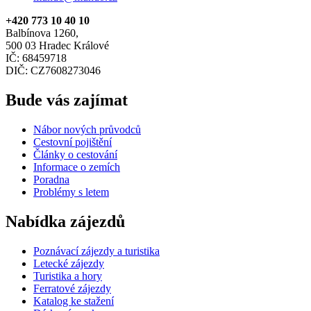
+420 773 10 40 10
Balbínova 1260,
500 03 Hradec Králové
IČ: 68459718
DIČ: CZ7608273046
Bude vás zajímat
Nábor nových průvodců
Cestovní pojištění
Články o cestování
Informace o zemích
Poradna
Problémy s letem
Nabídka zájezdů
Poznávací zájezdy a turistika
Letecké zájezdy
Turistika a hory
Ferratové zájezdy
Katalog ke stažení