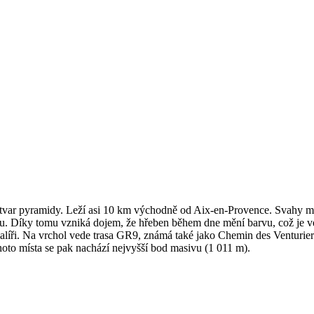
á tvar pyramidy. Leží asi 10 km východně od Aix-en-Provence. Svahy m
stu. Díky tomu vzniká dojem, že hřeben během dne mění barvu, což je v
alíři. Na vrchol vede trasa GR9, známá také jako Chemin des Venturie
hoto místa se pak nachází nejvyšší bod masivu (1 011 m).