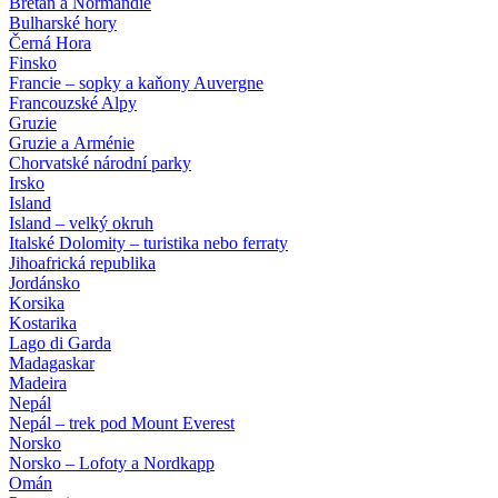
Bretaň a Normandie
Bulharské hory
Černá Hora
Finsko
Francie – sopky a kaňony Auvergne
Francouzské Alpy
Gruzie
Gruzie a Arménie
Chorvatské národní parky
Irsko
Island
Island – velký okruh
Italské Dolomity – turistika nebo ferraty
Jihoafrická republika
Jordánsko
Korsika
Kostarika
Lago di Garda
Madagaskar
Madeira
Nepál
Nepál – trek pod Mount Everest
Norsko
Norsko – Lofoty a Nordkapp
Omán