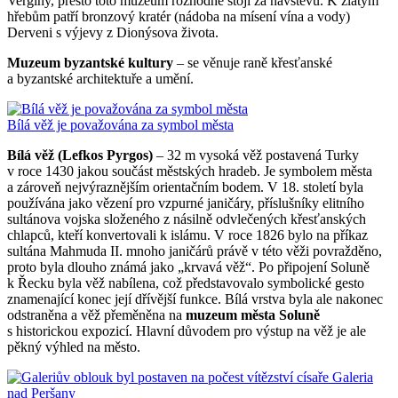
Verginy, přesto toto muzeum rozhodně stojí za návštěvu. K zlatým
hřebům patří bronzový kratér (nádoba na mísení vína a vody)
Derveni s výjevy z Dionýsova života.
Muzeum byzantské kultury
– se věnuje raně křesťanské
a byzantské architektuře a umění.
Bílá věž je považována za symbol města
Bílá věž (Lefkos Pyrgos)
– 32 m vysoká věž postavená Turky
v roce 1430 jakou součást městských hradeb. Je symbolem města
a zároveň nejvýraznějším orientačním bodem. V 18. století byla
používána jako vězení pro vzpurné janičáry, příslušníky elitního
sultánova vojska složeného z násilně odvlečených křesťanských
chlapců, kteří konvertovali k islámu. V roce 1826 bylo na příkaz
sultána Mahmuda II. mnoho janičárů právě v této věži povražděno,
proto byla dlouho známá jako „krvavá věž“. Po připojení Soluně
k Řecku byla věž nabílena, což představovalo symbolické gesto
znamenající konec její dřívější funkce. Bílá vrstva byla ale nakonec
odstraněna a věž přeměněna na
muzeum města Soluně
s historickou expozicí. Hlavní důvodem pro výstup na věž je ale
pěkný výhled na město.