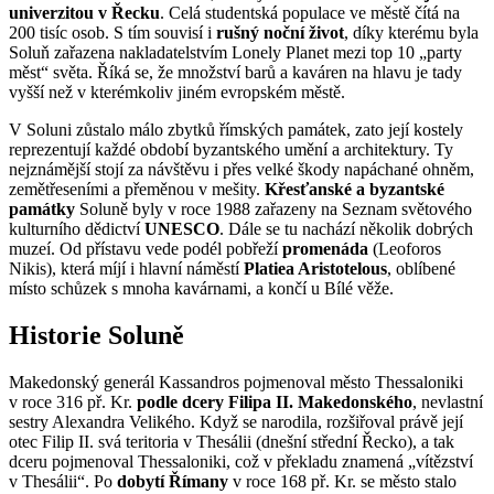
univerzitou v Řecku
. Celá studentská populace ve městě čítá na
200 tisíc osob. S tím souvisí i
rušný noční život
, díky kterému byla
Soluň zařazena nakladatelstvím Lonely Planet mezi top 10 „party
měst“ světa. Říká se, že množství barů a kaváren na hlavu je tady
vyšší než v kterémkoliv jiném evropském městě.
V Soluni zůstalo málo zbytků římských památek, zato její kostely
reprezentují každé období byzantského umění a architektury. Ty
nejznámější stojí za návštěvu i přes velké škody napáchané ohněm,
zemětřeseními a přeměnou v mešity.
Křesťanské a byzantské
památky
Soluně byly v roce 1988 zařazeny na Seznam světového
kulturního dědictví
UNESCO
. Dále se tu nachází několik dobrých
muzeí. Od přístavu vede podél pobřeží
promenáda
(Leoforos
Nikis), která míjí i hlavní náměstí
Platiea Aristotelous
, oblíbené
místo schůzek s mnoha kavárnami, a končí u Bílé věže.
Historie Soluně
Makedonský generál Kassandros pojmenoval město Thessaloniki
v roce 316 př. Kr.
podle dcery Filipa II. Makedonského
, nevlastní
sestry Alexandra Velikého. Když se narodila, rozšiřoval právě její
otec Filip II. svá teritoria v Thesálii (dnešní střední Řecko), a tak
dceru pojmenoval Thessaloniki, což v překladu znamená „vítězství
v Thesálii“. Po
dobytí Římany
v roce 168 př. Kr. se město stalo