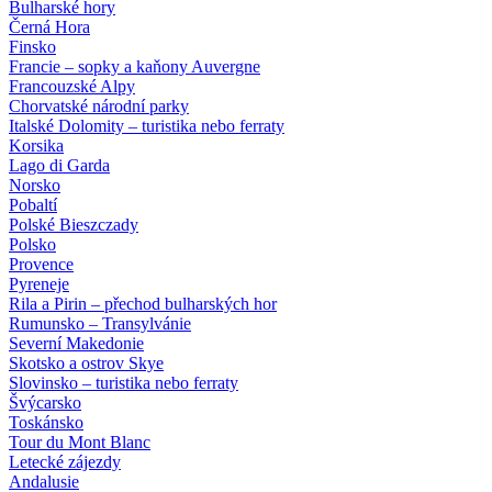
Bulharské hory
Černá Hora
Finsko
Francie – sopky a kaňony Auvergne
Francouzské Alpy
Chorvatské národní parky
Italské Dolomity – turistika nebo ferraty
Korsika
Lago di Garda
Norsko
Pobaltí
Polské Bieszczady
Polsko
Provence
Pyreneje
Rila a Pirin – přechod bulharských hor
Rumunsko – Transylvánie
Severní Makedonie
Skotsko a ostrov Skye
Slovinsko – turistika nebo ferraty
Švýcarsko
Toskánsko
Tour du Mont Blanc
Letecké zájezdy
Andalusie