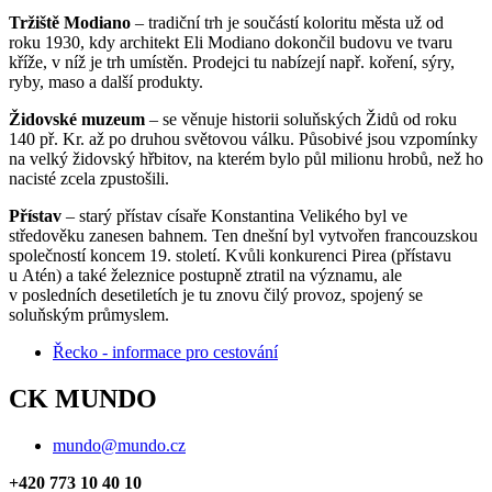
Tržiště Modiano
– tradiční trh je součástí koloritu města už od
roku 1930, kdy architekt Eli Modiano dokončil budovu ve tvaru
kříže, v níž je trh umístěn. Prodejci tu nabízejí např. koření, sýry,
ryby, maso a další produkty.
Židovské muzeum
– se věnuje historii soluňských Židů od roku
140 př. Kr. až po druhou světovou válku. Působivé jsou vzpomínky
na velký židovský hřbitov, na kterém bylo půl milionu hrobů, než ho
nacisté zcela zpustošili.
Přístav
– starý přístav císaře Konstantina Velikého byl ve
středověku zanesen bahnem. Ten dnešní byl vytvořen francouzskou
společností koncem 19. století. Kvůli konkurenci Pirea (přístavu
u Atén) a také železnice postupně ztratil na významu, ale
v posledních desetiletích je tu znovu čilý provoz, spojený se
soluňským průmyslem.
Řecko - informace pro cestování
CK MUNDO
mundo@mundo.cz
+420 773 10 40 10