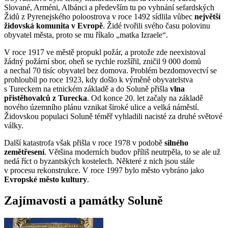
Slované, Arméni, Albánci a především tu po vyhnání sefardských
Židů z Pyrenejského poloostrova v roce 1492 sídlila vůbec
největší
židovská komunita v Evropě
. Židé tvořili svého času polovinu
obyvatel města, proto se mu říkalo „matka Izraele“.
V roce 1917 ve městě propukl požár, a protože zde neexistoval
žádný požární sbor, oheň se rychle rozšířil, zničil 9 000 domů
a nechal 70 tisíc obyvatel bez domova. Problém bezdomovectví se
prohloubil po roce 1923, kdy došlo k výměně obyvatelstva
s Tureckem na etnickém základě a do Soluně přišla
vlna
přistěhovalců z Turecka
. Od konce 20. let začaly na základě
nového územního plánu vznikat široké ulice a velká náměstí.
Židovskou populaci Soluně téměř vyhladili nacisté za druhé světové
války.
Další katastrofa však přišla v roce 1978 v podobě
silného
zemětřesení
. Většina moderních budov příliš neutrpěla, to se ale už
nedá říct o byzantských kostelech. Některé z nich jsou stále
v procesu rekonstrukce. V roce 1997 bylo město vybráno jako
Evropské město kultury
.
Zajímavosti a památky Soluně