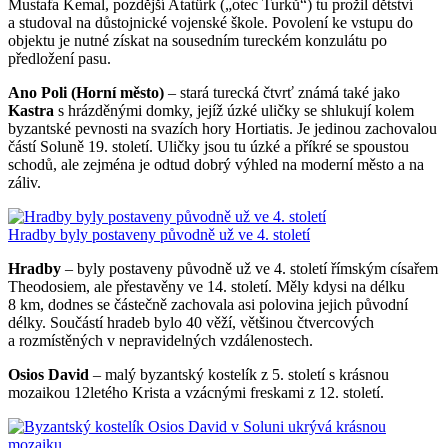
Mustafa Kemal, pozdější Atatürk („otec Turků“) tu prožil dětství
a studoval na důstojnické vojenské škole. Povolení ke vstupu do
objektu je nutné získat na sousedním tureckém konzulátu po
předložení pasu.
Ano Poli (Horní město)
– stará turecká čtvrť známá také jako
Kastra
s hrázděnými domky, jejíž úzké uličky se shlukují kolem
byzantské pevnosti na svazích hory Hortiatis. Je jedinou zachovalou
částí Soluně 19. století. Uličky jsou tu úzké a příkré se spoustou
schodů, ale zejména je odtud dobrý výhled na moderní město a na
záliv.
Hradby byly postaveny původně už ve 4. století
Hradby
– byly postaveny původně už ve 4. století římským císařem
Theodosiem, ale přestavěny ve 14. století. Měly kdysi na délku
8 km, dodnes se částečně zachovala asi polovina jejich původní
délky. Součástí hradeb bylo 40 věží, většinou čtvercových
a rozmístěných v nepravidelných vzdálenostech.
Osios David
– malý byzantský kostelík z 5. století s krásnou
mozaikou 12letého Krista a vzácnými freskami z 12. století.