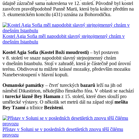
údajně zázračně sama nakreslena ve 12. století. Původně byl kostel
zasvěcen pravděpodobně Panně Marii, která byla krátce předtím na
3. ekumenickém koncilu (431) uznána za Bohorodičku.
Kostel Agia Sofia měl napodobit slavný stejnojmenný chrám v
dnešním Istanbulu
Kostel Agia Sofia (Kostel Boží moudrosti)
– byl postaven
v 8. století ve snaze napodobit slavný stejnojmenný chrám
v dnešním Istanbulu. Stojí v zahradě, která je částečně pod úrovní
terénu. Obdivovat tu můžete krásné mozaiky, především mozaiku
Nanebevstoupení v hlavní kopuli.
Osmanské památky
– čtvrť tureckých
bazarů
leží na jih od
náměstí Dikastirion, někdejšího římského fóra. V oblasti se nachází
i
turecké lázně Bey Hamam
z 15. století, které dnes slouží pro
umělecké výstavy. O několik set metrů dál na západ stojí
mešita
Bey Tzamí
a tržnice
Bezisteni
.
Přístav v Soluni se v posledních desetiletích znovu těší čilému
provozu