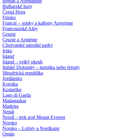
Bretaň a Normandie
Bulharské hory
Černá Hora
Finsko
Francie – sopky a kaňony Auvergne
Francouzské Alpy
Gruzie
Gruzie a Arménie
Chorvatské národní parky
Irsko
Island
Island – velký okruh
Italské Dolomity – turistika nebo ferraty
Jihoafrická republika
Jordánsko
Korsika
Kostarika
Lago di Garda
Madagaskar
Madeira
Nepál
Nepál – trek pod Mount Everest
Norsko
Norsko – Lofoty a Nordkapp
Omán