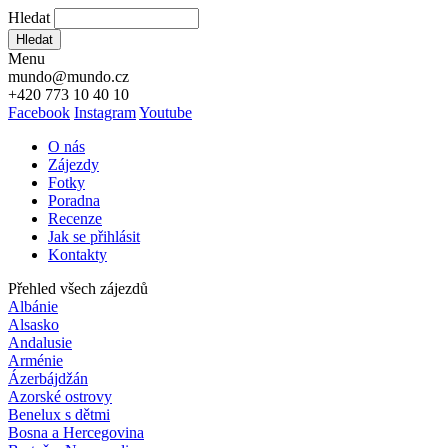
Hledat
Hledat
Menu
mundo@mundo.cz
+420 773 10 40 10
Facebook
Instagram
Youtube
O nás
Zájezdy
Fotky
Poradna
Recenze
Jak se přihlásit
Kontakty
Přehled všech zájezdů
Albánie
Alsasko
Andalusie
Arménie
Ázerbájdžán
Azorské ostrovy
Benelux s dětmi
Bosna a Hercegovina