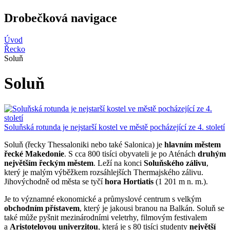
Drobečková navigace
Úvod
Řecko
Soluň
Soluň
Soluňská rotunda je nejstarší kostel ve městě pocházející ze 4. století
Soluň (řecky Thessaloniki nebo také Salonica) je
hlavním městem
řecké Makedonie
. S cca 800 tisíci obyvateli je po Aténách
druhým
největším řeckým městem
. Leží na konci
Soluňského zálivu
,
který je malým výběžkem rozsáhlejších Thermajského zálivu.
Jihovýchodně od města se tyčí
hora Hortiatis
(1 201 m n. m.).
Je to významné ekonomické a průmyslové centrum s velkým
obchodním přístavem
, který je jakousi branou na Balkán. Soluň se
také může pyšnit mezinárodními veletrhy, filmovým festivalem
a
Aristotelovou univerzitou
, která je s 80 tisíci studenty
největší