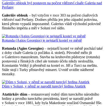
Galeriův oblouk byl postaven na počest vítězství císaře Galeria nad
Peršany
Galeriův oblouk
– byl vztyčen v roce 303 na počest císařových
vítězství nad Peršany. Dodnes přežila jen jeho západní polovina,
která přesto vypadá impozantně. Galerius vládl východní polovině
římského impéria a měl v Soluni své sídlo.
Rotunda (Agios Georgios) je nejstarší kostel ve městě
Rotunda (Agios Georgios)
– nejstarší kostel ve městě pochází také
z doby císaře Galeria (z počátku 4. století). Původně mělo jít
o Galeriovo mauzoleum. Stavba na kruhovém půdoryse (rotunda)
postavená z římských cihel ale tomuto účelu nikdy nesloužila.
Konstantin Veliký ji přeměnil na kostel sv. Jiří a Turci na mešitu.
Stále stojí i Turky přistavěný minaret. Uvnitř uvidíte nádherné
mozaiky.
Dům v Soluni, v němž se narodil turecký hrdina Atatürk
Atatürkův dům –
restaurovaný rodný dům tureckého národního
hrdiny a prvního tureckého prezidenta, který se narodil právě
v Soluni v roce 1881, kdy byla Makedonie součástí Osmanské říše.