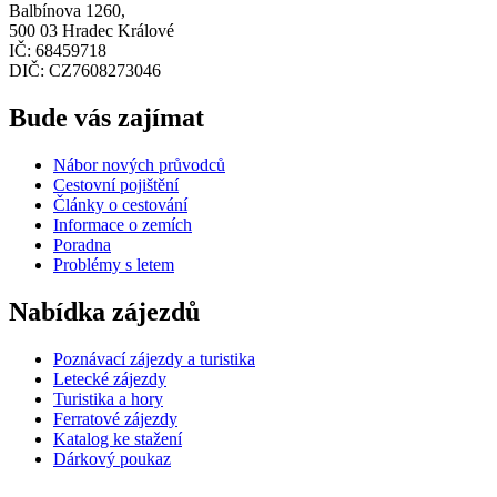
Balbínova 1260,
500 03 Hradec Králové
IČ: 68459718
DIČ: CZ7608273046
Bude vás zajímat
Nábor nových průvodců
Cestovní pojištění
Články o cestování
Informace o zemích
Poradna
Problémy s letem
Nabídka zájezdů
Poznávací zájezdy a turistika
Letecké zájezdy
Turistika a hory
Ferratové zájezdy
Katalog ke stažení
Dárkový poukaz