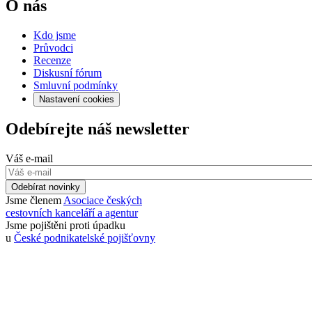
O nás
Kdo jsme
Průvodci
Recenze
Diskusní fórum
Smluvní podmínky
Nastavení cookies
Odebírejte náš newsletter
Váš e-mail
Odebírat novinky
Jsme členem
Asociace českých
cestovních kanceláří a agentur
Jsme pojištěni proti úpadku
u
České podnikatelské pojišťovny