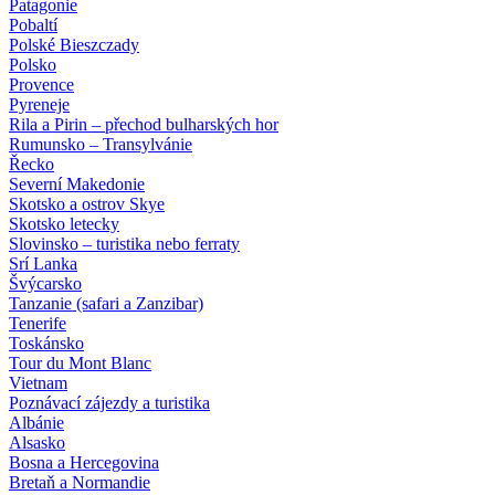
Patagonie
Pobaltí
Polské Bieszczady
Polsko
Provence
Pyreneje
Rila a Pirin – přechod bulharských hor
Rumunsko – Transylvánie
Řecko
Severní Makedonie
Skotsko a ostrov Skye
Skotsko letecky
Slovinsko – turistika nebo ferraty
Srí Lanka
Švýcarsko
Tanzanie (safari a Zanzibar)
Tenerife
Toskánsko
Tour du Mont Blanc
Vietnam
Poznávací zájezdy
a turistika
Albánie
Alsasko
Bosna a Hercegovina
Bretaň a Normandie