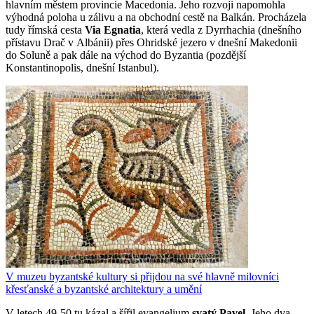
hlavním městem provincie Macedonia. Jeho rozvoji napomohla
výhodná poloha u zálivu a na obchodní cestě na Balkán. Procházela
tudy římská cesta
Via Egnatia
, která vedla z Dyrrhachia (dnešního
přístavu Drač v Albánii) přes Ohridské jezero v dnešní Makedonii
do Soluně a pak dále na východ do Byzantia (pozdější
Konstantinopolis, dnešní Istanbul).
V muzeu byzantské kultury si přijdou na své hlavně milovníci
křesťanské a byzantské architektury a umění
V letech 49-50 tu kázal a šířil evangelium
svatý Pavel
. Jeho dva