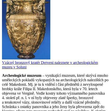
Vzácný bronzový kratér Derveni naleznete v archeologickém
muzeu v Soluni
Archeologické muzeum
– vynikající muzeum, které skrývá mnoho
uměleckých pokladů vykopaných na archeologických nalezištích po
celé Makedonii. Mj. je tu k vidění i část předmětů z nevyloupené
hrobky krále Filipa II. Makedonského, která byla v 70. letech
objevena ve Vergině. Vedle kostry tohoto významného panovníka
4. století př. n. l. v ní byly objeveny zlaté šperky, bronzové
a terakotové vázy, slonovinové reliéfy a další vzácné předměty.
Schránka s ostatky panovníka a jeho ženy byla převezena zpět do