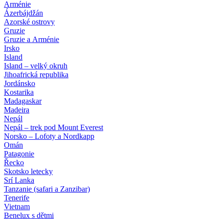
Arménie
Ázerbájdžán
Azorské ostrovy
Gruzie
Gruzie a Arménie
Irsko
Island
Island – velký okruh
Jihoafrická republika
Jordánsko
Kostarika
Madagaskar
Madeira
Nepál
Nepál – trek pod Mount Everest
Norsko – Lofoty a Nordkapp
Omán
Patagonie
Řecko
Skotsko letecky
Srí Lanka
Tanzanie (safari a Zanzibar)
Tenerife
Vietnam
Benelux s dětmi