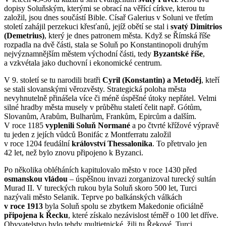
dopisy Soluňským, kterými se obrací na věřící církve, kterou tu
založil, jsou dnes součástí Bible. Císař Galerius v Soluni ve třetím
století zahájil perzekuci křesťanů, jejíž obětí se stal i
svatý Dimitrios
(Demetrius)
, který je dnes patronem města. Když se Římská říše
rozpadla na dvě části, stala se Soluň po Konstantinopoli druhým
nejvýznamnějším městem východní části, tedy
Byzantské říše
,
a vzkvétala jako duchovní i ekonomické centrum.
V 9. století se tu narodili bratři
Cyril (Konstantin) a Metoděj
, kteří
se stali slovanskými věrozvěsty. Strategická poloha města
nevyhnutelně přinášela více či méně úspěšné útoky nepřátel. Velmi
silné hradby města musely v průběhu staletí čelit např. Gótům,
Slovanům, Arabům, Bulharům, Frankům, Epircům a dalším.
V roce 1185
vyplenili Soluň Normané
a po čtvrté křížové výpravě
tu jeden z jejích vůdců Bonifác z Montferratu založil
v roce 1204 feudální
království Thessalonika
. To přetrvalo jen
42 let, než bylo znovu připojeno k Byzanci.
Po několika obléháních kapitulovalo město v roce 1430 před
osmanskou vládou
– úspěšnou invazi zorganizoval turecký sultán
Murad II. V tureckých rukou byla Soluň skoro 500 let, Turci
nazývali město Selanik. Teprve po balkánských válkách
v roce 1913
byla Soluň spolu se zbytkem Makedonie oficiálně
připojena k Řecku
, které získalo nezávislost téměř o 100 let dříve.
Obyvatelstvo bylo tehdy multietnické, žili tu Řekové, Turci,