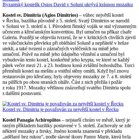
Byzantský kostelík Osios David v Soluni ukrývá krásnou mozaiku
Kostel sv. Dimitria (Agios Dimitrios)
– vůbec největší kostel
v Řecku, bazilika původně z 5. století. Svatý Dimitrios se narodil
v Soluni ve 3. století n. l. Původem římský voják se stal významným
učencem a křesťanským konvertitou. Byl umučen na příkaz císaře
Galeria. Později se objevila tvrzení, že se v kritických chvílích zjevil
ve válečnickém převleku při obléhání Soluně a nepřátelé v hrůze
utekli, a také tvrzení o zázračných vyléčeních na místě jeho
umučení. Právě na místě jeho údajného věznění a umučení byl
vybudován tento kostel, konkrétně jeho krypta, ve které se každý
pátek večer mezi 21. a 23. hodinou koná zvláštní bohoslužba. Turci
přeměnili kostel na mešitu a vnitřní stěny omítli. Když byl znovu
restaurován pro křesťany, byly objeveny mozaiky ze 7. a 8. století
na pilířích po obou stranách oltáře. Část z nich přežila i požár
z roku 1917. Mozaiky většinou znázorňují svatého Dimitria spolu
s dalšími postavami.
Kostel sv. Dimitria je považován za největší kostel v Řecku
Kostel Panagia Achiropiitos
– nejstarší chrám ve městě, který je
raným příkladem baziliky postavené v 5. století. Zachovaly se zde
některé mozaiky a fresky. Jméno kostela znamená v překladu
„udělaný bez rukou“, podle slavné ikony Panny Marie, která byla