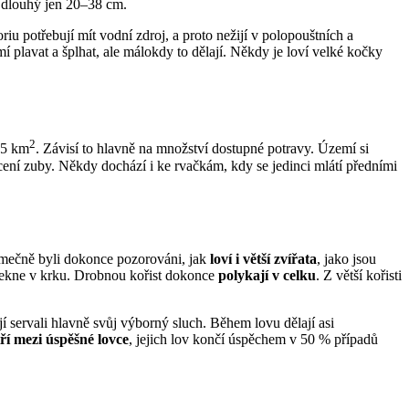
e dlouhý jen 20–38 cm.
oriu potřebují mít vodní zdroj, a proto nežijí v polopouštních a
í plavat a šplhat, ale málokdy to dělají. Někdy je loví velké kočky
2
,5 km
. Závisí to hlavně na množství dostupné potravy. Území si
a cení zuby. Někdy dochází i ke rvačkám, kdy se jedinci mlátí předními
ýjimečně byli dokonce pozorováni, jak
loví i větší zvířata
, jako jsou
zasekne v krku. Drobnou kořist dokonce
polykají v celku
. Z větší kořisti
í servali hlavně svůj výborný sluch. Během lovu dělají asi
ří mezi úspěšné lovce
, jejich lov končí úspěchem v 50 % případů