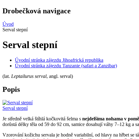
Drobečková navigace
Úvod
Serval stepní
Serval stepní
Úvodní stránka zájezdu Jihoafrická republika
Úvodní stránka zájezdu Tanzanie (safari a Zanzibar)
(lat.
Leptailurus serval
, angl. serval)
Popis
Serval stepní
Je středně velká štíhlá kočkovitá šelma s
nejdelšíma nohama v poměru
dorůstá délky těla od 59 do 92 cm, samice dosahují váhy 7–12 kg a 
Vzorování kožichu servala je hodně variabilní, od hlavy na hřbet se t