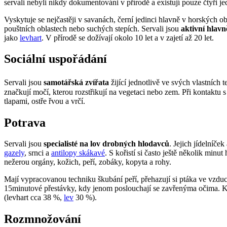
servali nebyli nikdy dokumentováni v přírodě a existují pouze čtyři j
Vyskytuje se nejčastěji v savanách, černí jedinci hlavně v horských
pouštních oblastech nebo suchých stepích. Servali jsou
aktivní hlavn
jako
levhart
. V přírodě se dožívají okolo 10 let a v zajetí až 20 let.
Sociální uspořádání
Servali jsou
samotářská zvířata
žijící jednotlivě ve svých vlastních 
značkují močí, kterou rozstřikují na vegetaci nebo zem. Při kontaktu 
tlapami, ostře řvou a vrčí.
Potrava
Servali jsou
specialisté na lov drobných hlodavců
. Jejich jídelníč
gazely
, srnci a
antilopy skákavé
. S kořistí si často ještě několik min
nežerou orgány, kožich, peří, zobáky, kopyta a rohy.
Mají vypracovanou techniku škubání peří, přehazují si ptáka ve vzduc
15minutové přestávky, kdy jenom poslouchají se zavřenýma očima. Koř
(levhart cca 38 %,
lev
30 %).
Rozmnožování