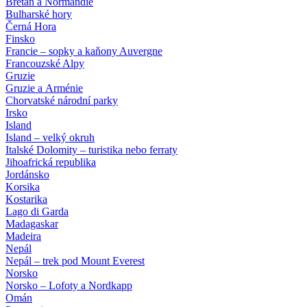
Bretaň a Normandie
Bulharské hory
Černá Hora
Finsko
Francie – sopky a kaňony Auvergne
Francouzské Alpy
Gruzie
Gruzie a Arménie
Chorvatské národní parky
Irsko
Island
Island – velký okruh
Italské Dolomity – turistika nebo ferraty
Jihoafrická republika
Jordánsko
Korsika
Kostarika
Lago di Garda
Madagaskar
Madeira
Nepál
Nepál – trek pod Mount Everest
Norsko
Norsko – Lofoty a Nordkapp
Omán