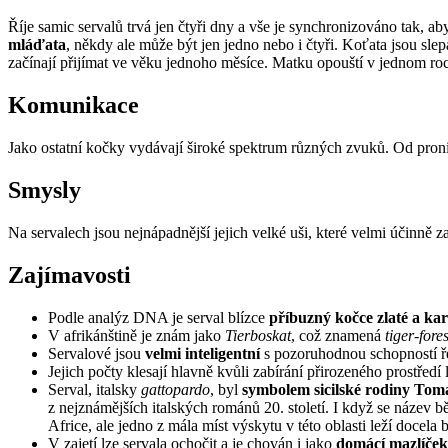
Říje samic servalů trvá jen čtyři dny a vše je synchronizováno tak, a
mláďata
, někdy ale může být jen jedno nebo i čtyři. Koťata jsou sl
začínají přijímat ve věku jednoho měsíce. Matku opouští v jednom roc
Komunikace
Jako ostatní kočky vydávají široké spektrum různých zvuků. Od pronika
Smysly
Na servalech jsou nejnápadnější jejich velké uši, které velmi účinně
Zajímavosti
Podle analýz DNA je serval blízce
příbuzný kočce zlaté a ka
V afrikánštině je znám jako
Tierboskat
, což znamená
tiger-fore
Servalové jsou
velmi inteligentní
s pozoruhodnou schopností ře
Jejich počty klesají hlavně kvůli zabírání přirozeného prostředí
Serval, italsky
gattopardo
, byl
symbolem sicilské rodiny Tom
z nejznámějších italských románů 20. století. I když se název 
Africe, ale jedno z mála míst výskytu v této oblasti leží docel
V zajetí lze servala ochočit a je chován i jako
domácí mazlíček