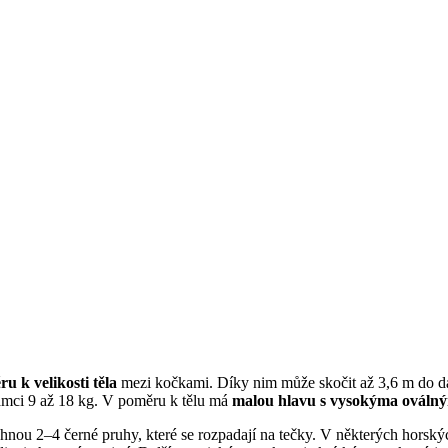
 k velikosti těla
mezi kočkami. Díky nim může skočit až 3,6 m do dál
samci 9 až 18 kg. V poměru k tělu má
malou hlavu s vysokýma ováln
áhnou 2–4 černé pruhy, které se rozpadají na tečky. V některých horský