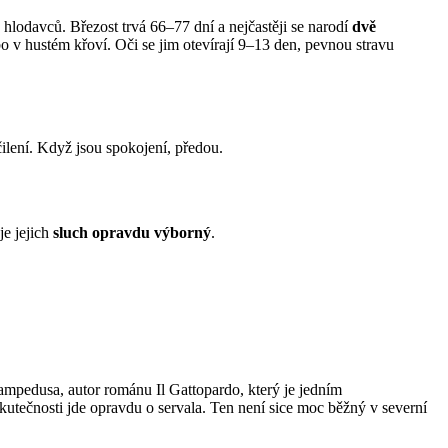
 hlodavců. Březost trvá 66–77 dní a nejčastěji se narodí
dvě
o v hustém křoví. Oči se jim otevírají 9–13 den, pevnou stravu
čilení. Když jsou spokojení, předou.
je jejich
sluch opravdu výborný
.
ampedusa, autor románu Il Gattopardo, který je jedním
skutečnosti jde opravdu o servala. Ten není sice moc běžný v severní