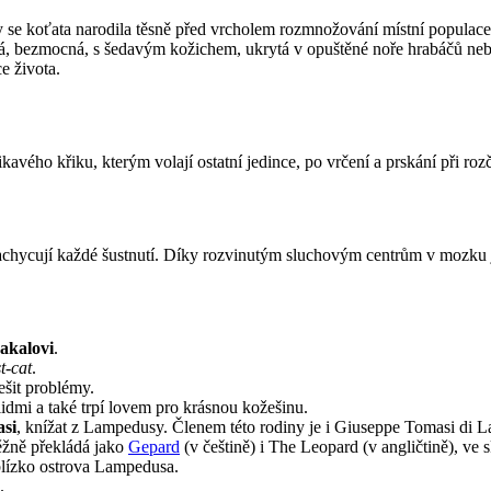
by se koťata narodila těsně před vrcholem rozmnožování místní populace
epá, bezmocná, s šedavým kožichem, ukrytá v opuštěné noře hrabáčů neb
e života.
vého křiku, kterým volají ostatní jedince, po vrčení a prskání při roz
 zachycují každé šustnutí. Díky rozvinutým sluchovým centrům v mozku 
rakalovi
.
st-cat
.
šit problémy.
 lidmi a také trpí lovem pro krásnou kožešinu.
asi
, knížat z Lampedusy. Členem této rodiny je i Giuseppe Tomasi di L
běžně překládá jako
Gepard
(v češtině) i The Leopard (v angličtině), ve 
a blízko ostrova Lampedusa.
.