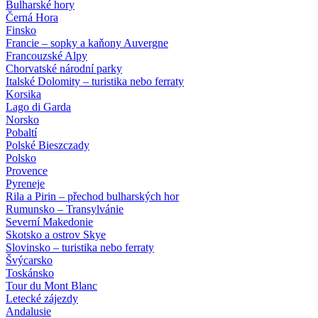
Bulharské hory
Černá Hora
Finsko
Francie – sopky a kaňony Auvergne
Francouzské Alpy
Chorvatské národní parky
Italské Dolomity – turistika nebo ferraty
Korsika
Lago di Garda
Norsko
Pobaltí
Polské Bieszczady
Polsko
Provence
Pyreneje
Rila a Pirin – přechod bulharských hor
Rumunsko – Transylvánie
Severní Makedonie
Skotsko a ostrov Skye
Slovinsko – turistika nebo ferraty
Švýcarsko
Toskánsko
Tour du Mont Blanc
Letecké zájezdy
Andalusie