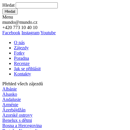
Hledat
Hledat
Menu
mundo@mundo.cz
+420 773 10 40 10
Facebook
Instagram
Youtube
O nás
Zájezdy
Fotky
Poradna
Recenze
Jak se přihlásit
Kontakty
Přehled všech zájezdů
Albánie
Alsasko
Andalusie
Arménie
Ázerbájdžán
Azorské ostrovy
Benelux s dětmi
Bosna a Hercegovina