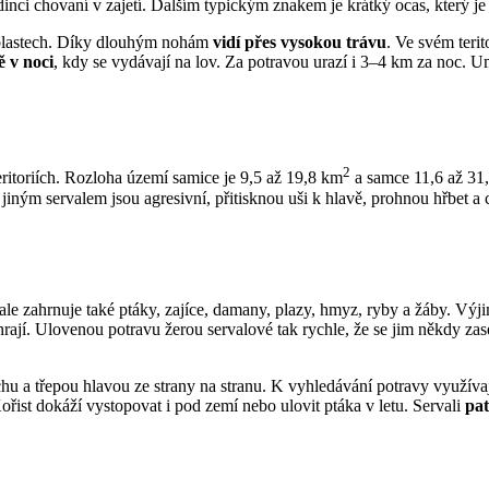
edinci chovaní v zajetí. Dalším typickým znakem je krátký ocas, který j
 oblastech. Díky dlouhým nohám
vidí přes vysokou trávu
. Ve svém terit
ě v noci
, kdy se vydávají na lov. Za potravou urazí i 3–4 km za noc. Um
2
teritoriích. Rozloha území samice je 9,5 až 19,8 km
a samce 11,6 až 31
s jiným servalem jsou agresivní, přitisknou uši k hlavě, prohnou hřbet 
ek ale zahrnuje také ptáky, zajíce, damany, plazy, hmyz, ryby a žáby. V
ut hrají. Ulovenou potravu žerou servalové tak rychle, že se jim někdy 
hu a třepou hlavou ze strany na stranu. K vyhledávání potravy využívaj
ist dokáží vystopovat i pod zemí nebo ulovit ptáka v letu. Servali
pat