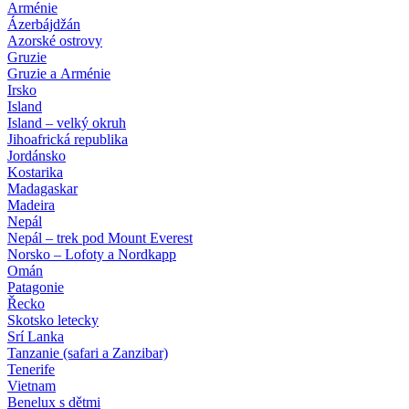
Arménie
Ázerbájdžán
Azorské ostrovy
Gruzie
Gruzie a Arménie
Irsko
Island
Island – velký okruh
Jihoafrická republika
Jordánsko
Kostarika
Madagaskar
Madeira
Nepál
Nepál – trek pod Mount Everest
Norsko – Lofoty a Nordkapp
Omán
Patagonie
Řecko
Skotsko letecky
Srí Lanka
Tanzanie (safari a Zanzibar)
Tenerife
Vietnam
Benelux s dětmi