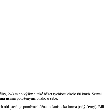
ky, 2–3 m do výšky a také běžet rychlostí okolo 80 km/h. Serval
ýma ušima
položenýma blízko u sebe.
ch oblastech je poměrné běžná melanistická forma (celý černý). Bílí