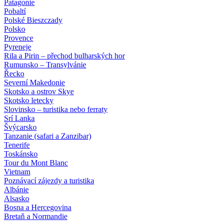
Patagonie
Pobaltí
Polské Bieszczady
Polsko
Provence
Pyreneje
Rila a Pirin – přechod bulharských hor
Rumunsko – Transylvánie
Řecko
Severní Makedonie
Skotsko a ostrov Skye
Skotsko letecky
Slovinsko – turistika nebo ferraty
Srí Lanka
Švýcarsko
Tanzanie (safari a Zanzibar)
Tenerife
Toskánsko
Tour du Mont Blanc
Vietnam
Poznávací zájezdy
a turistika
Albánie
Alsasko
Bosna a Hercegovina
Bretaň a Normandie