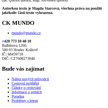
(lat.
Quelea quelea
, angl. red-billed quelea)
Autorkou textu je Magda Starcová, všechna práva na použití
jakékoliv části textu vyhrazena.
CK MUNDO
mundo@mundo.cz
+420 773 10 40 10
Balbínova 1260,
500 03 Hradec Králové
IČ: 68459718
DIČ: CZ7608273046
Bude vás zajímat
Nábor nových průvodců
Cestovní pojištění
Články o cestování
Informace o zemích
Poradna
Problémy s letem