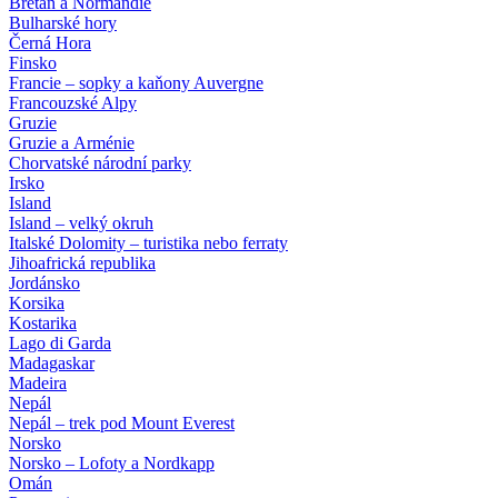
Bretaň a Normandie
Bulharské hory
Černá Hora
Finsko
Francie – sopky a kaňony Auvergne
Francouzské Alpy
Gruzie
Gruzie a Arménie
Chorvatské národní parky
Irsko
Island
Island – velký okruh
Italské Dolomity – turistika nebo ferraty
Jihoafrická republika
Jordánsko
Korsika
Kostarika
Lago di Garda
Madagaskar
Madeira
Nepál
Nepál – trek pod Mount Everest
Norsko
Norsko – Lofoty a Nordkapp
Omán