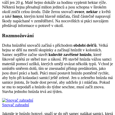
váží jen 20 g. Malé hejno dokáže za hodinu vyplenit hektar rýže.
Některá hejna přesahují milion jedinců a jsou schopna v širokém
okolí zničit celou úrodu. Dále žerou snovači
ovoce
,
nektar
z květů
a také
hmyz
, kterým krmí hlavně mláďata, čímž částečně napravují
škody napáchané v zemědělství. Na nocovištích si ptáci navzájem
předávají informace o potravě v okolí.
Rozmnožování
Doba hnízdění snovačů začíná s příchodem
období dešťů
. Velká
hejna se dělí na menší skupinky a začínají hnízdit v koloniích.
Samec nejdříve začne stavět
kulovité zavěšené hnízdo
, které
šikovně splétá ze stébel trav a rákosí. Při stavbě hnízda vážou samci
materiál pomocí uzlíků, kterých umějí uvázat několik typů. Vchod je
umístěn směrem dolů, tím se znesnadní přístup predátorům, jako
jsou draví práci a hadi. Ptáci musí postavit hnízdo poměrně rychle,
aby bylo při kolaudaci samicí ještě zelené. Jen u zeleného hnízda má
samice jistotu, že bude dost pevné, aby udrželo ji i mláďata. Pokud
se mu to nepodaří a hnízdo do týdne seschne, musí začít znova.
Stavba jednoho hnízda trvá asi týden.
Snovač zahradní
Jakmile je hnízdo hotové, snaží se do něj samec nalákat samici, která