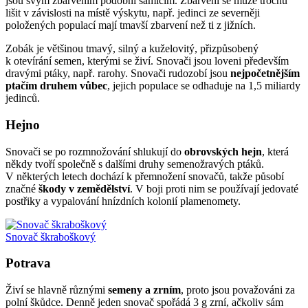
jsou svým zbarvením podobní samicím. Zbarvení se může trochu
lišit v závislosti na místě výskytu, např. jedinci ze severněji
položených populací mají tmavší zbarvení než ti z jižních.
Zobák je většinou tmavý, silný a kuželovitý, přizpůsobený
k otevírání semen, kterými se živí. Snovači jsou loveni především
dravými ptáky, např. rarohy. Snovači rudozobí jsou
nejpočetnějším
ptačím druhem vůbec
, jejich populace se odhaduje na 1,5 miliardy
jedinců.
Hejno
Snovači se po rozmnožování shlukují do
obrovských hejn
, která
někdy tvoří společně s dalšími druhy semenožravých ptáků.
V některých letech dochází k přemnožení snovačů, takže působí
značné
škody v zemědělství
. V boji proti nim se používají jedovaté
postřiky a vypalování hnízdních kolonií plamenomety.
Snovač škraboškový
Potrava
Živí se hlavně různými
semeny a zrním
, proto jsou považováni za
polní škůdce. Denně jeden snovač spořádá 3 g zrní, ačkoliv sám