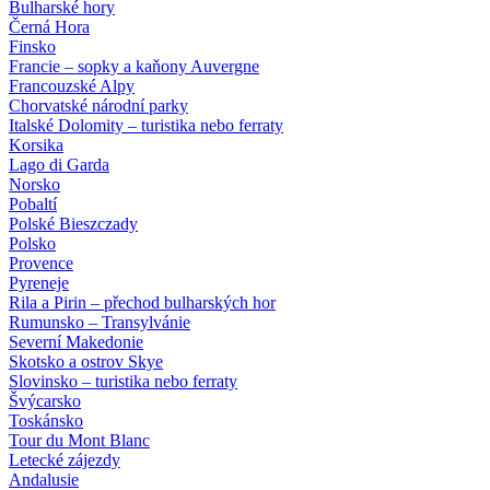
Bulharské hory
Černá Hora
Finsko
Francie – sopky a kaňony Auvergne
Francouzské Alpy
Chorvatské národní parky
Italské Dolomity – turistika nebo ferraty
Korsika
Lago di Garda
Norsko
Pobaltí
Polské Bieszczady
Polsko
Provence
Pyreneje
Rila a Pirin – přechod bulharských hor
Rumunsko – Transylvánie
Severní Makedonie
Skotsko a ostrov Skye
Slovinsko – turistika nebo ferraty
Švýcarsko
Toskánsko
Tour du Mont Blanc
Letecké zájezdy
Andalusie