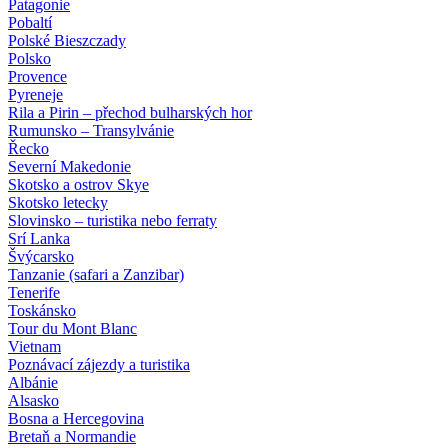
Patagonie
Pobaltí
Polské Bieszczady
Polsko
Provence
Pyreneje
Rila a Pirin – přechod bulharských hor
Rumunsko – Transylvánie
Řecko
Severní Makedonie
Skotsko a ostrov Skye
Skotsko letecky
Slovinsko – turistika nebo ferraty
Srí Lanka
Švýcarsko
Tanzanie (safari a Zanzibar)
Tenerife
Toskánsko
Tour du Mont Blanc
Vietnam
Poznávací zájezdy
a turistika
Albánie
Alsasko
Bosna a Hercegovina
Bretaň a Normandie