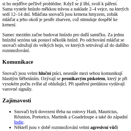
si ho nejdříve pečlivě prohlédne. Když se jí líbí, svolí k páření.
Sama vystele hnízdo měkkou trávou a naklade 2–4 vejce, na kterých
sedí 12–14 dní. Mláďata snovačů jsou krmena hmyzem, zobák
mláďat a jeho okolí je pestře zbarven, což stimuluje dospělé ke
krmení.
Samec mezitím začne budovat hnízdo pro další samičku. Za jednu
hnízdní sezónu tak postaví několik hnízd. Po odchování mláďat se
snovači sdružují do velkých hejn, ve kterých setrvávají až do dalšího
rozmnožování.
Komunikace
Snovači jsou velmi
hluční
ptáci, neustále mezi sebou komunikují
hlasitým štěbetáním. Ozývají se
pronikavým pískotem
, který je při
vysokém počtu zvířat až ohlušující. Při spatření predátora vydávají
varovné signály.
Zajímavosti
Snovači byli dovezeni třeba na ostrovy Haiti, Mauricius,
Réunion, Portorico, Martinik a Guadeloupe a také do západní
Indie
.
Někteří jsou v době rozmnožování velmi
agresivní vůči