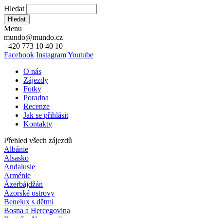
Hledat
Hledat
Menu
mundo@mundo.cz
+420 773 10 40 10
Facebook
Instagram
Youtube
O nás
Zájezdy
Fotky
Poradna
Recenze
Jak se přihlásit
Kontakty
Přehled všech zájezdů
Albánie
Alsasko
Andalusie
Arménie
Ázerbájdžán
Azorské ostrovy
Benelux s dětmi
Bosna a Hercegovina