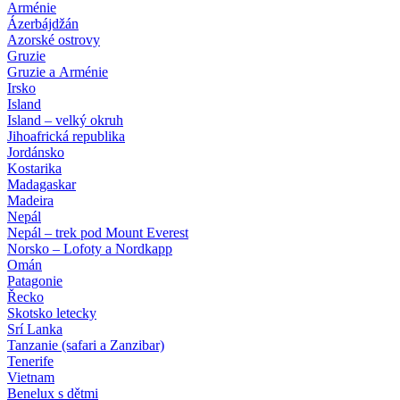
Arménie
Ázerbájdžán
Azorské ostrovy
Gruzie
Gruzie a Arménie
Irsko
Island
Island – velký okruh
Jihoafrická republika
Jordánsko
Kostarika
Madagaskar
Madeira
Nepál
Nepál – trek pod Mount Everest
Norsko – Lofoty a Nordkapp
Omán
Patagonie
Řecko
Skotsko letecky
Srí Lanka
Tanzanie (safari a Zanzibar)
Tenerife
Vietnam
Benelux s dětmi