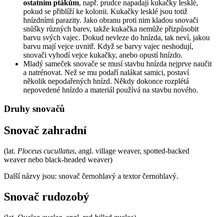
ostatním ptákům
, např. prudce napadají kukačky lesklé,
pokud se přiblíží ke kolonii. Kukačky lesklé jsou totiž
hnízdními parazity. Jako obranu proti nim kladou snovači
snůšky různých barev, takže kukačka nemůže přizpůsobit
barvu svých vajec. Dokud nevleze do hnízda, tak neví, jakou
barvu mají vejce uvnitř. Když se barvy vajec neshodují,
snovači vyhodí vejce kukačky, anebo opustí hnízdo.
Mladý sameček snovače se musí stavbu hnízda nejprve naučit
a natrénovat. Než se mu podaří nalákat samici, postaví
několik nepodařených hnízd. Někdy dokonce rozplétá
nepovedené hnízdo a materiál používá na stavbu nového.
Druhy snovačů
Snovač zahradní
(lat.
Ploceus cucullatus
, angl. village weaver, spotted-backed
weaver nebo black-headed weaver)
Další názvy jsou: snovač černohlavý a textor černohlavý.
Snovač rudozobý