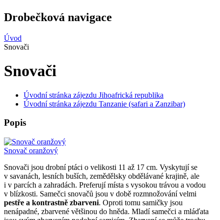
Drobečková navigace
Úvod
Snovači
Snovači
Úvodní stránka zájezdu Jihoafrická republika
Úvodní stránka zájezdu Tanzanie (safari a Zanzibar)
Popis
Snovač oranžový
Snovači jsou drobní ptáci o velikosti 11 až 17 cm. Vyskytují se
v savanách, lesních buších, zemědělsky obdělávané krajině, ale
i v parcích a zahradách. Preferují místa s vysokou trávou a vodou
v blízkosti. Samečci snovačů jsou v době rozmnožování velmi
pestře a kontrastně zbarveni
. Oproti tomu samičky jsou
nenápadné, zbarvené většinou do hněda. Mladí samečci a mláďata