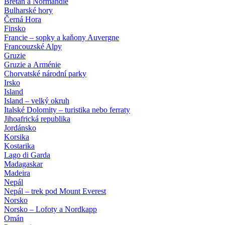
Bretaň a Normandie
Bulharské hory
Černá Hora
Finsko
Francie – sopky a kaňony Auvergne
Francouzské Alpy
Gruzie
Gruzie a Arménie
Chorvatské národní parky
Irsko
Island
Island – velký okruh
Italské Dolomity – turistika nebo ferraty
Jihoafrická republika
Jordánsko
Korsika
Kostarika
Lago di Garda
Madagaskar
Madeira
Nepál
Nepál – trek pod Mount Everest
Norsko
Norsko – Lofoty a Nordkapp
Omán