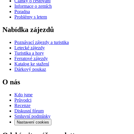
Články o cestování
Informace o zemích
Poradna
Problémy s letem
Nabídka zájezdů
Poznávací zájezdy a turistika
Letecké zájezdy
Turistika a hory
Ferratové zájezdy
Katalog ke stažení
Dárkový poukaz
O nás
Kdo jsme
Průvodci
Recenze
Diskusní fórum
Smluvní podmínky
Nastavení cookies