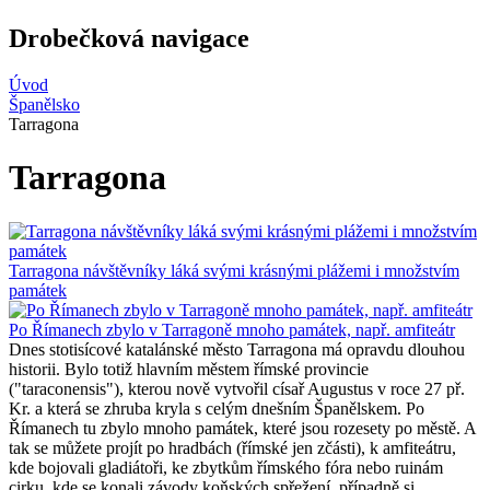
Drobečková navigace
Úvod
Španělsko
Tarragona
Tarragona
Tarragona návštěvníky láká svými krásnými plážemi i množstvím
památek
Po Římanech zbylo v Tarragoně mnoho památek, např. amfiteátr
Dnes stotisícové katalánské město Tarragona má opravdu dlouhou
historii. Bylo totiž hlavním městem římské provincie
("taraconensis"), kterou nově vytvořil císař Augustus v roce 27 př.
Kr. a která se zhruba kryla s celým dnešním Španělskem. Po
Římanech tu zbylo mnoho památek, které jsou rozesety po městě. A
tak se můžete projít po hradbách (římské jen zčásti), k amfiteátru,
kde bojovali gladiátoři, ke zbytkům římského fóra nebo ruinám
cirku, kde se konali závody koňských spřežení, případně si