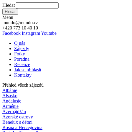
Hledat
Hledat
Menu
mundo@mundo.cz
+420 773 10 40 10
Facebook
Instagram
Youtube
O nás
Zájezdy
Fotky
Poradna
Recenze
Jak se přihlásit
Kontakty
Přehled všech zájezdů
Albánie
Alsasko
Andalusie
Arménie
Ázerbájdžán
Azorské ostrovy
Benelux s dětmi
Bosna a Hercegovina