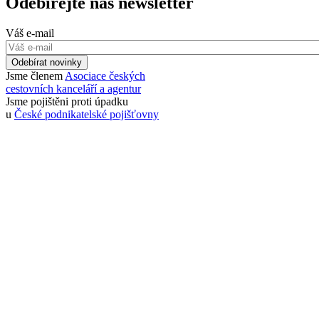
Odebírejte náš newsletter
Váš e-mail
Odebírat novinky
Jsme členem
Asociace českých
cestovních kanceláří a agentur
Jsme pojištěni proti úpadku
u
České podnikatelské pojišťovny