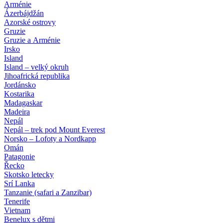
Arménie
Ázerbájdžán
Azorské ostrovy
Gruzie
Gruzie a Arménie
Irsko
Island
Island – velký okruh
Jihoafrická republika
Jordánsko
Kostarika
Madagaskar
Madeira
Nepál
Nepál – trek pod Mount Everest
Norsko – Lofoty a Nordkapp
Omán
Patagonie
Řecko
Skotsko letecky
Srí Lanka
Tanzanie (safari a Zanzibar)
Tenerife
Vietnam
Benelux s dětmi