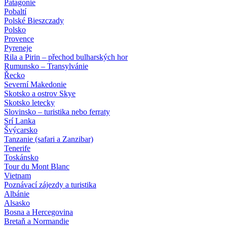
Patagonie
Pobaltí
Polské Bieszczady
Polsko
Provence
Pyreneje
Rila a Pirin – přechod bulharských hor
Rumunsko – Transylvánie
Řecko
Severní Makedonie
Skotsko a ostrov Skye
Skotsko letecky
Slovinsko – turistika nebo ferraty
Srí Lanka
Švýcarsko
Tanzanie (safari a Zanzibar)
Tenerife
Toskánsko
Tour du Mont Blanc
Vietnam
Poznávací zájezdy
a turistika
Albánie
Alsasko
Bosna a Hercegovina
Bretaň a Normandie