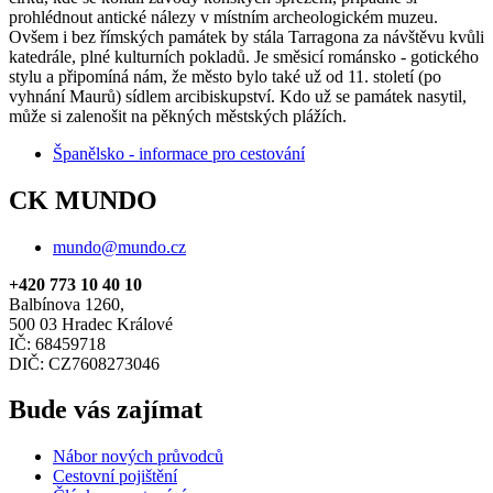
prohlédnout antické nálezy v místním archeologickém muzeu.
Ovšem i bez římských památek by stála Tarragona za návštěvu kvůli
katedrále, plné kulturních pokladů. Je směsicí románsko - gotického
stylu a připomíná nám, že město bylo také už od 11. století (po
vyhnání Maurů) sídlem arcibiskupství. Kdo už se památek nasytil,
může si zalenošit na pěkných městských plážích.
Španělsko - informace pro cestování
CK MUNDO
mundo@mundo.cz
+420 773 10 40 10
Balbínova 1260,
500 03 Hradec Králové
IČ: 68459718
DIČ: CZ7608273046
Bude vás zajímat
Nábor nových průvodců
Cestovní pojištění