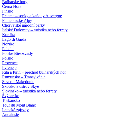
Bulharské hory
Černá Hora
Finsko
Francie – sopky a kaňony Auvergne
Francouzské Alpy
Chorvatské národní parky
Italské Dolomity – turistika nebo ferraty
Korsika
Lago di Garda
Norsko
Pobaltí
Polské Bieszczady
Polsko
Provence
Pyreneje
Rila a Pirin – přechod bulharských hor
Rumunsko – Transylvánie
Severní Makedonie
Skotsko a ostrov Skye
Slovinsko – turistika nebo ferraty
Švýcarsko
Toskánsko
Tour du Mont Blanc
Letecké zájezdy
Andalusie