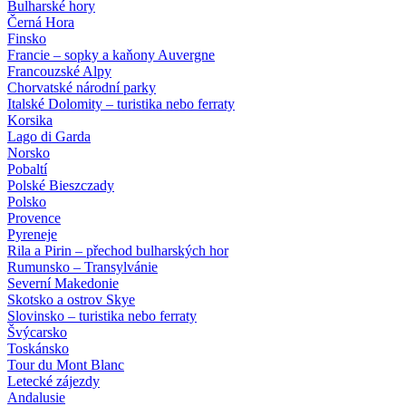
Bulharské hory
Černá Hora
Finsko
Francie – sopky a kaňony Auvergne
Francouzské Alpy
Chorvatské národní parky
Italské Dolomity – turistika nebo ferraty
Korsika
Lago di Garda
Norsko
Pobaltí
Polské Bieszczady
Polsko
Provence
Pyreneje
Rila a Pirin – přechod bulharských hor
Rumunsko – Transylvánie
Severní Makedonie
Skotsko a ostrov Skye
Slovinsko – turistika nebo ferraty
Švýcarsko
Toskánsko
Tour du Mont Blanc
Letecké zájezdy
Andalusie