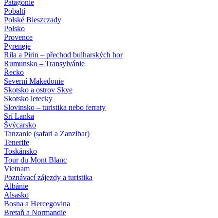
Patagonie
Pobaltí
Polské Bieszczady
Polsko
Provence
Pyreneje
Rila a Pirin – přechod bulharských hor
Rumunsko – Transylvánie
Řecko
Severní Makedonie
Skotsko a ostrov Skye
Skotsko letecky
Slovinsko – turistika nebo ferraty
Srí Lanka
Švýcarsko
Tanzanie (safari a Zanzibar)
Tenerife
Toskánsko
Tour du Mont Blanc
Vietnam
Poznávací zájezdy
a turistika
Albánie
Alsasko
Bosna a Hercegovina
Bretaň a Normandie