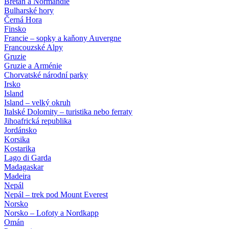
Bretaň a Normandie
Bulharské hory
Černá Hora
Finsko
Francie – sopky a kaňony Auvergne
Francouzské Alpy
Gruzie
Gruzie a Arménie
Chorvatské národní parky
Irsko
Island
Island – velký okruh
Italské Dolomity – turistika nebo ferraty
Jihoafrická republika
Jordánsko
Korsika
Kostarika
Lago di Garda
Madagaskar
Madeira
Nepál
Nepál – trek pod Mount Everest
Norsko
Norsko – Lofoty a Nordkapp
Omán