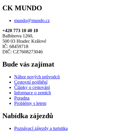
CK MUNDO
mundo@mundo.cz
+420 773 10 40 10
Balbínova 1260,
500 03 Hradec Králové
IČ: 68459718
DIČ: CZ7608273046
Bude vás zajímat
Nábor nových průvodců
Cestovní pojištění
Články o cestování
Informace o zemích
Poradna
Problémy s letem
Nabídka zájezdů
Poznávací zájezdy a turistika