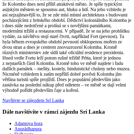
že Kolombo dnes není příliš atraktivní město. Je spíše typickým
asijským městem se spoustou aut, hluku a lidí. Na jeho vzhledu je
asi nejzajímavější to, že se zde mísí místní architektura s budovami
pocházejícími z britského období. Dědictví koloniálního Kolomba je
i dnes stále nedotčené a prolíná se s novějšími památkami,
moderními tržišti a restauracemi. V případě, že se na jeho prohlídku
vydáte, za návštěvu stojí staré čtvrti, například Fort (pevnost). Ta
byla během evropského období pevností obklopenou mořem ze
dvou stran a dnes je centrem znovuzrození Kolomba. Kromě
různých ministerstev zde sídlí také oficiální residence prezidenta.
Hned vedle Fortu leží potom rušné tržiště Pétta, které je jednou
z nejstarších částí Kolomba. Kromě toho ve městě najdete i řadu
dalších památek – mešity, kostely, hinduistické chrámy nebo muzea.
Nicméně vzhledem k zatím nepříliš dobré pověsti Kolomba jím
většina turistů spíše projíždí. Dnes je populární především jako
zastávka na poslední nákup před odletem – ve městě se dají velmi
výhodně pořídit především čaje a koření.
Navštivte se zájezdem Srí Lanka
Dále navštívíte v rámci zájezdu Srí Lanka
Adamova hora
Anurádhapura