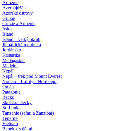
Arménie
Ázerbájdžán
Azorské ostrovy
Gruzie
Gruzie a Arménie
Irsko
Island
Island – velký okruh
Jihoafrická republika
Jordánsko
Kostarika
Madagaskar
Madeira
Nepál
Nepál – trek pod Mount Everest
Norsko – Lofoty a Nordkapp
Omán
Patagonie
Řecko
Skotsko letecky
Srí Lanka
Tanzanie (safari a Zanzibar)
Tenerife
Vietnam
Benelux s dětmi