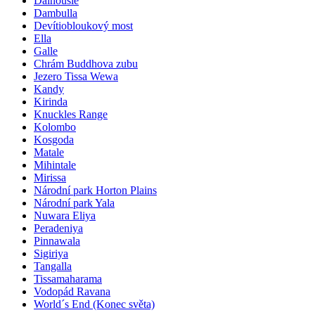
Dalhousie
Dambulla
Devítiobloukový most
Ella
Galle
Chrám Buddhova zubu
Jezero Tissa Wewa
Kandy
Kirinda
Knuckles Range
Kolombo
Kosgoda
Matale
Mihintale
Mirissa
Národní park Horton Plains
Národní park Yala
Nuwara Eliya
Peradeniya
Pinnawala
Sigiriya
Tangalla
Tissamaharama
Vodopád Ravana
World´s End (Konec světa)