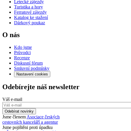
Letecké zájezdy
Turistika a hory
Ferratové zájezdy
Katalog ke stažení
Dárkový poukaz
O nás
Kdo jsme
Průvodci
Recenze
Diskusní fórum
Smluvní podmínky
Nastavení cookies
Odebírejte náš newsletter
Váš e-mail
Odebírat novinky
Jsme členem
Asociace českých
cestovních kanceláří a agentur
Jsme pojištěni proti úpadku