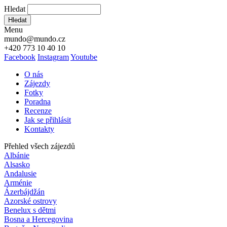
Hledat
Hledat
Menu
mundo@mundo.cz
+420 773 10 40 10
Facebook
Instagram
Youtube
O nás
Zájezdy
Fotky
Poradna
Recenze
Jak se přihlásit
Kontakty
Přehled všech zájezdů
Albánie
Alsasko
Andalusie
Arménie
Ázerbájdžán
Azorské ostrovy
Benelux s dětmi
Bosna a Hercegovina