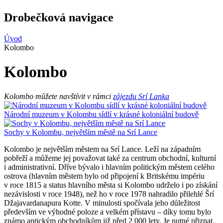
Drobečková navigace
Úvod
Kolombo
Kolombo
Kolombo můžete navštívit v rámci
zájezdu Srí Lanka
Národní muzeum v Kolombu sídlí v krásné koloniální budově
Sochy v Kolombu, největším městě na Srí Lance
Kolombo je největším městem na Srí Lance. Leží na západním
pobřeží a můžeme jej považovat také za centrum obchodní, kulturní
i administrativní. Dříve bývalo i hlavním politickým městem celého
ostrova (hlavním městem bylo od připojení k Britskému impériu
v roce 1815 a status hlavního města si Kolombo udrželo i po získání
nezávislosti v roce 1948), než ho v roce 1978 nahradilo přilehlé Šrí
Džajavardanapura Kotte. V minulosti spočívala jeho důležitost
především ve výhodné poloze a velkém přístavu – díky tomu bylo
známo antickým obchodníkům již před 2 000 lety. Je nutné přiznat,