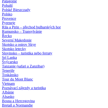
Patagonie
Pobaltí
Polské Bieszczady
Polsko
Provence
Pyreneje
Rila a Pirin – přechod bulharských hor
Rumunsko – Transylvánie
Řecko
Severní Makedonie
Skotsko a ostrov Skye
Skotsko letecky
Slovinsko – turistika nebo ferraty
Srí Lanka
Švýcarsko
Tanzanie (safari a Zanzibar)
Tenerife
Toskánsko
Tour du Mont Blanc
Vietnam
Poznávací zájezdy
a turistika
Albánie
Alsasko
Bosna a Hercegovina
Bretaň a Normandie