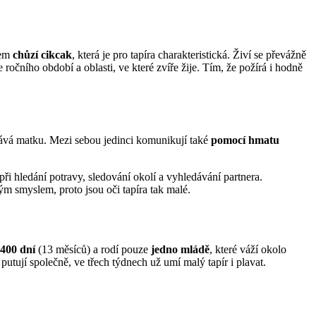
sem
chůzí cikcak
, která je pro tapíra charakteristická. Živí se převážně
le ročního období a oblasti, ve které zvíře žije. Tím, že požírá i hodně
ává matku. Mezi sebou jedinci komunikují také
pomocí hmatu
při hledání potravy, sledování okolí a vyhledávání partnera.
ým smyslem, proto jsou oči tapíra tak malé.
 400 dní
(13 měsíců) a rodí pouze
jedno mládě
, které váží okolo
utují společně, ve třech týdnech už umí malý tapír i plavat.