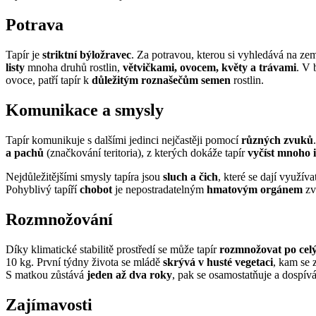
Potrava
Tapír je
striktní býložravec
. Za potravou, kterou si vyhledává na ze
listy
mnoha druhů rostlin,
větvičkami, ovocem, květy a trávami
. V 
ovoce, patří tapír k
důležitým roznašečům semen
rostlin.
Komunikace a smysly
Tapír komunikuje s dalšími jedinci nejčastěji pomocí
různých zvuků
a pachů
(značkování teritoria), z kterých dokáže tapír
vyčíst mnoho 
Nejdůležitějšími smysly tapíra jsou
sluch a čich
, které se dají využív
Pohyblivý tapíří
chobot
je nepostradatelným
hmatovým orgánem
zv
Rozmnožování
Díky klimatické stabilitě prostředí se může tapír
rozmnožovat po cel
10 kg. První týdny života se mládě
skrývá v husté vegetaci
, kam se 
S matkou zůstává
jeden až dva roky
, pak se osamostatňuje a dospívá
Zajímavosti