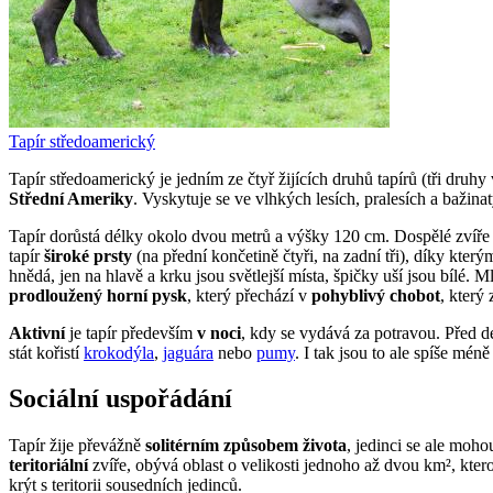
Tapír středoamerický
Tapír středoamerický je jedním ze čtyř žijících druhů tapírů (tři druhy
Střední Ameriky
. Vyskytuje se ve vlhkých lesích, pralesích a baži
Tapír dorůstá délky okolo dvou metrů a výšky 120 cm. Dospělé zvíře
tapír
široké prsty
(na přední končetině čtyři, na zadní tři), díky kte
hnědá, jen na hlavě a krku jsou světlejší místa, špičky uší jsou bílé
prodloužený horní pysk
, který přechází v
pohyblivý chobot
, který
Aktivní
je tapír především
v noci
, kdy se vydává za potravou. Před d
stát kořistí
krokodýla
,
jaguára
nebo
pumy
. I tak jsou to ale spíše méně
Sociální uspořádání
Tapír žije převážně
solitérním způsobem života
, jedinci se ale moho
teritoriální
zvíře, obývá oblast o velikosti jednoho až dvou km², kter
krýt s teritorii sousedních jedinců.