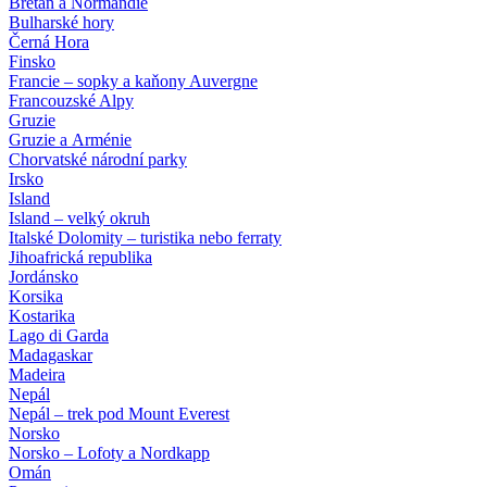
Bretaň a Normandie
Bulharské hory
Černá Hora
Finsko
Francie – sopky a kaňony Auvergne
Francouzské Alpy
Gruzie
Gruzie a Arménie
Chorvatské národní parky
Irsko
Island
Island – velký okruh
Italské Dolomity – turistika nebo ferraty
Jihoafrická republika
Jordánsko
Korsika
Kostarika
Lago di Garda
Madagaskar
Madeira
Nepál
Nepál – trek pod Mount Everest
Norsko
Norsko – Lofoty a Nordkapp
Omán