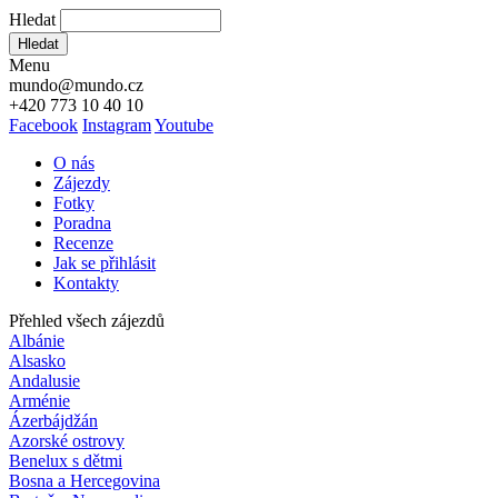
Hledat
Hledat
Menu
mundo@mundo.cz
+420 773 10 40 10
Facebook
Instagram
Youtube
O nás
Zájezdy
Fotky
Poradna
Recenze
Jak se přihlásit
Kontakty
Přehled všech zájezdů
Albánie
Alsasko
Andalusie
Arménie
Ázerbájdžán
Azorské ostrovy
Benelux s dětmi
Bosna a Hercegovina