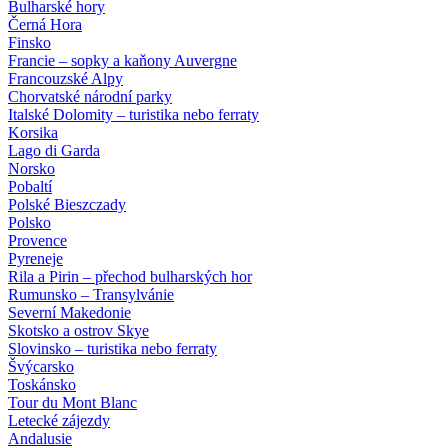
Bulharské hory
Černá Hora
Finsko
Francie – sopky a kaňony Auvergne
Francouzské Alpy
Chorvatské národní parky
Italské Dolomity – turistika nebo ferraty
Korsika
Lago di Garda
Norsko
Pobaltí
Polské Bieszczady
Polsko
Provence
Pyreneje
Rila a Pirin – přechod bulharských hor
Rumunsko – Transylvánie
Severní Makedonie
Skotsko a ostrov Skye
Slovinsko – turistika nebo ferraty
Švýcarsko
Toskánsko
Tour du Mont Blanc
Letecké zájezdy
Andalusie