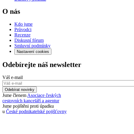
O nás
Kdo jsme
Průvodci
Recenze
Diskusní fórum
Smluvní podmínky
Nastavení cookies
Odebírejte náš newsletter
Váš e-mail
Odebírat novinky
Jsme členem
Asociace českých
cestovních kanceláří a agentur
Jsme pojištěni proti úpadku
u
České podnikatelské pojišťovny