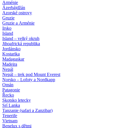
Arménie
Ázerbájdžán
Azorské ostrovy
Gruzie
Gruzie a Arménie
Irsko
Island
Island – velký okruh
Jihoafrická republika
Jordánsko
Kostarika
Madagaskar
Madeira
Nepál
Nepál – trek pod Mount Everest
Norsko – Lofoty a Nordkapp
Omán
Patagonie
Řecko
Skotsko letecky
Srí Lanka
Tanzanie (safari a Zanzibar)
Tenerife
Vietnam
Benelux s dětmi