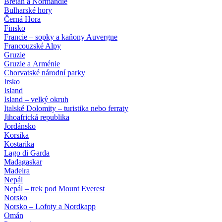
Bretaň a Normandie
Bulharské hory
Černá Hora
Finsko
Francie – sopky a kaňony Auvergne
Francouzské Alpy
Gruzie
Gruzie a Arménie
Chorvatské národní parky
Irsko
Island
Island – velký okruh
Italské Dolomity – turistika nebo ferraty
Jihoafrická republika
Jordánsko
Korsika
Kostarika
Lago di Garda
Madagaskar
Madeira
Nepál
Nepál – trek pod Mount Everest
Norsko
Norsko – Lofoty a Nordkapp
Omán