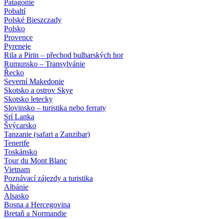
Patagonie
Pobaltí
Polské Bieszczady
Polsko
Provence
Pyreneje
Rila a Pirin – přechod bulharských hor
Rumunsko – Transylvánie
Řecko
Severní Makedonie
Skotsko a ostrov Skye
Skotsko letecky
Slovinsko – turistika nebo ferraty
Srí Lanka
Švýcarsko
Tanzanie (safari a Zanzibar)
Tenerife
Toskánsko
Tour du Mont Blanc
Vietnam
Poznávací zájezdy
a turistika
Albánie
Alsasko
Bosna a Hercegovina
Bretaň a Normandie