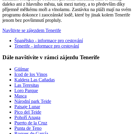
daleko ani z hlavního města, tak mezi turisty, a to především díky
příjemně mělkému moři a vlnolamu. Zastávku na pláži mají na svém
programu dokonce i zaoceánské lodě, které by jinak kolem Tenerife
jenom bez povšimnutí propluly.
Navštivte se zájezdem Tenerife
Španělsko - informace pro cestování
Tenerife - informace pro cestování
Dále navštívíte v rámci zájezdu Tenerife
Güímar
Icod de los Vinos
Kaldera Las Cañadas
Las Teresitas
Loro Parque
Masca
Národní park Teide
Paisaje Lunar
Pico del Teide
Pohoří Anaga
Puerto de la Cruz
Punta de Teno
Roques de García