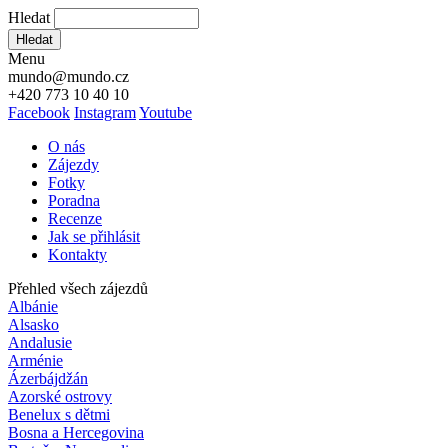
Hledat
Hledat
Menu
mundo@mundo.cz
+420 773 10 40 10
Facebook
Instagram
Youtube
O nás
Zájezdy
Fotky
Poradna
Recenze
Jak se přihlásit
Kontakty
Přehled všech zájezdů
Albánie
Alsasko
Andalusie
Arménie
Ázerbájdžán
Azorské ostrovy
Benelux s dětmi
Bosna a Hercegovina