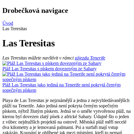
Drobečková navigace
Úvod
Las Teresitas
Las Teresitas
Las Teresitas můžete navštívit v rámci
zájezdu Tenerife
Pláž Las Teresitas s pískem dovezeným ze Sahary
Pláž Las Teresitas jako jediná na Tenerife není pokrytá černým
sopečným pískem
Playa de Las Teresitas je nejznámější a jedna z nejvyhledávanějších
pláží na Tenerife. Jako jediná není pokryta černým sopečným
pískem, nýbrž žlutým pískem. Jedná se o uměle vytvořenou pláž, na
kterou byl dovezen zlatý písek z africké Sahary. Údajně šlo o jeden
z vůbec nejdražších projektů na ostrově. Městská pláž měří necelé
dva kilometry a je lemovaná palmami. Psi a surfaři mají vstup
zakázán. Koupání je oblíbené jak mezi místními, kteří to nemají