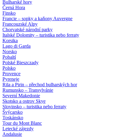
Bulharské hory
Černá Hora
Finsko
Francie – sopky a kaňony Auvergne
Francouzské Alpy
Chorvatské národní parky
Italské Dolomity – turistika nebo ferraty
Korsika
Lago di Garda
Norsko
Pobaltí
Polské Bieszczady
Polsko
Provence
Pyreneje
Rila a Pirin – přechod bulharských hor
Rumunsko – Transylvánie
Severní Makedonie
Skotsko a ostrov Skye
Slovinsko – turistika nebo ferraty
Švýcarsko
Toskánsko
Tour du Mont Blanc
Letecké zájezdy
Andalusie