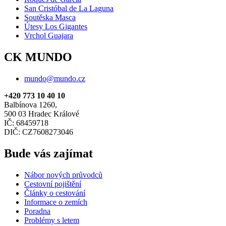
San Cristóbal de La Laguna
Soutěska Masca
Útesy Los Gigantes
Vrchol Guajara
CK MUNDO
mundo@mundo.cz
+420 773 10 40 10
Balbínova 1260,
500 03 Hradec Králové
IČ: 68459718
DIČ: CZ7608273046
Bude vás zajímat
Nábor nových průvodců
Cestovní pojištění
Články o cestování
Informace o zemích
Poradna
Problémy s letem