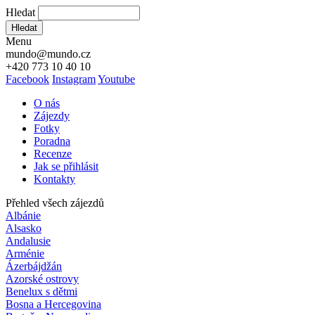
Hledat
Hledat
Menu
mundo@mundo.cz
+420 773 10 40 10
Facebook
Instagram
Youtube
O nás
Zájezdy
Fotky
Poradna
Recenze
Jak se přihlásit
Kontakty
Přehled všech zájezdů
Albánie
Alsasko
Andalusie
Arménie
Ázerbájdžán
Azorské ostrovy
Benelux s dětmi
Bosna a Hercegovina