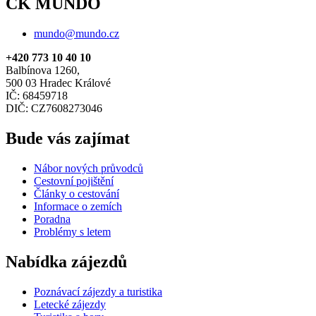
CK MUNDO
mundo@mundo.cz
+420 773 10 40 10
Balbínova 1260,
500 03 Hradec Králové
IČ: 68459718
DIČ: CZ7608273046
Bude vás zajímat
Nábor nových průvodců
Cestovní pojištění
Články o cestování
Informace o zemích
Poradna
Problémy s letem
Nabídka zájezdů
Poznávací zájezdy a turistika
Letecké zájezdy