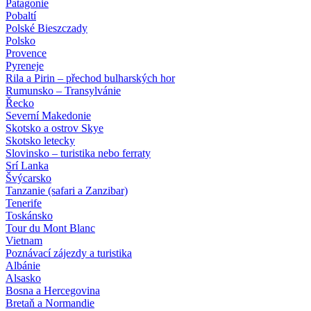
Patagonie
Pobaltí
Polské Bieszczady
Polsko
Provence
Pyreneje
Rila a Pirin – přechod bulharských hor
Rumunsko – Transylvánie
Řecko
Severní Makedonie
Skotsko a ostrov Skye
Skotsko letecky
Slovinsko – turistika nebo ferraty
Srí Lanka
Švýcarsko
Tanzanie (safari a Zanzibar)
Tenerife
Toskánsko
Tour du Mont Blanc
Vietnam
Poznávací zájezdy
a turistika
Albánie
Alsasko
Bosna a Hercegovina
Bretaň a Normandie