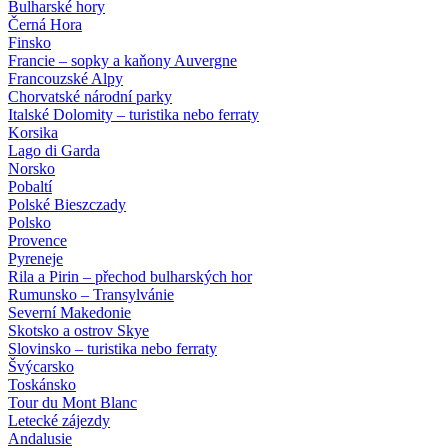
Bulharské hory
Černá Hora
Finsko
Francie – sopky a kaňony Auvergne
Francouzské Alpy
Chorvatské národní parky
Italské Dolomity – turistika nebo ferraty
Korsika
Lago di Garda
Norsko
Pobaltí
Polské Bieszczady
Polsko
Provence
Pyreneje
Rila a Pirin – přechod bulharských hor
Rumunsko – Transylvánie
Severní Makedonie
Skotsko a ostrov Skye
Slovinsko – turistika nebo ferraty
Švýcarsko
Toskánsko
Tour du Mont Blanc
Letecké zájezdy
Andalusie