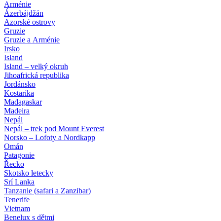
Arménie
Ázerbájdžán
Azorské ostrovy
Gruzie
Gruzie a Arménie
Irsko
Island
Island – velký okruh
Jihoafrická republika
Jordánsko
Kostarika
Madagaskar
Madeira
Nepál
Nepál – trek pod Mount Everest
Norsko – Lofoty a Nordkapp
Omán
Patagonie
Řecko
Skotsko letecky
Srí Lanka
Tanzanie (safari a Zanzibar)
Tenerife
Vietnam
Benelux s dětmi