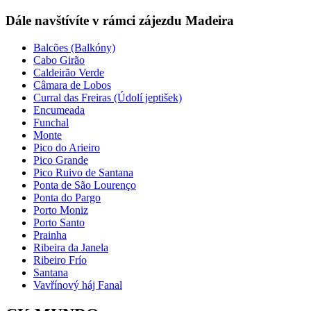
Dále navštívíte v rámci zájezdu Madeira
Balcões (Balkóny)
Cabo Girão
Caldeirão Verde
Câmara de Lobos
Curral das Freiras (Údolí jeptišek)
Encumeada
Funchal
Monte
Pico do Arieiro
Pico Grande
Pico Ruivo de Santana
Ponta de São Lourenço
Ponta do Pargo
Porto Moniz
Porto Santo
Prainha
Ribeira da Janela
Ribeiro Frío
Santana
Vavřínový háj Fanal