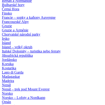
Bretaň a Normandie
Bulharské hory
Černá Hora
Finsko
Francie – sopky a kaňony Auvergne
Francouzské Alpy
Gruzie
Gruzie a Arménie
Chorvatské národní parky
Irsko
Island
Island – velký okruh
Italské Dolomity – turistika nebo ferraty
Jihoafrická republika
Jordánsko
Korsika
Kostarika
Lago di Garda
Madagaskar
Madeira
Nepál
Nepál – trek pod Mount Everest
Norsko
Norsko – Lofoty a Nordkapp
Omán