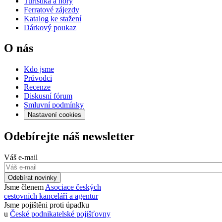
Turistika a hory
Ferratové zájezdy
Katalog ke stažení
Dárkový poukaz
O nás
Kdo jsme
Průvodci
Recenze
Diskusní fórum
Smluvní podmínky
Nastavení cookies
Odebírejte náš newsletter
Váš e-mail
Odebírat novinky
Jsme členem
Asociace českých
cestovních kanceláří a agentur
Jsme pojištěni proti úpadku
u
České podnikatelské pojišťovny