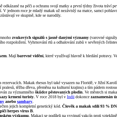
lně odkázané na péči a ochranu svojí matky a první týdny života tráví p
í. V jednom roce je mladý makak už nezávislý na matce, samci pohlavně
zůstávají ve skupině, kde se narodily.
é mnoho
zvukových signálů s jasně danými významy
(varovné signály,
ího rozpoložení. Vyhrnování rtů a odhalování zubů v sevřených čeliste
akem
. Mají
barevné vidění
, které využívají hlavně k hledání potravy. 
rezervacích. Makak rhesus byl také vysazen na Floridě, v Jižní Karolí
 pralesů, těžba dřeva, přeměna na kulturní krajinu) a tím pádem rostou
važován za významného
škůdce pěstovaných plodin
. Ve městech si maka
kazy krmeni turisty
. V roce 2018 byl v
Indii
dokonce
zaznamenán ún
ny
anebo
sambary
.
čten jejich kompletní genetický kód.
Člověk a makak sdílí 93 % D
pičí herpes virus B
.
cínském výzkumu
. Makaci se podíleli na vyvinutí vakcín proti vztekli