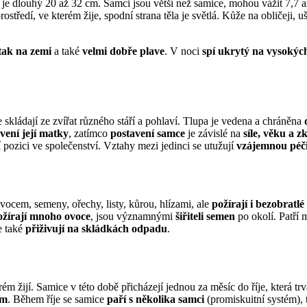
s je dlouhý 20 až 32 cm. Samci jsou větší než samice, mohou vážit 7,7 
rostředí, ve kterém žije, spodní strana těla je světlá. Kůže na obličeji, 
tak na zemi
a také
velmi dobře plave
. V noci
spí ukrytý na vysokýc
e skládají ze zvířat různého stáří a pohlaví. Tlupa je vedena a chráněna
vení její matky
, zatímco
postavení samce
je závislé na
síle, věku a 
pozici ve společenství. Vztahy mezi jedinci se utužují
vzájemnou péči
vocem, semeny, ořechy, listy, kůrou, hlízami, ale
požírají i bezobratlé
ožírají mnoho ovoce
, jsou významnými
šiřiteli semen
po okolí. Patří 
e také
přiživují na skládkách odpadu
.
erém žijí. Samice v této době přicházejí jednou za měsíc do říje, která t
ům
. Během říje se samice
paří s několika samci
(promiskuitní systém), 