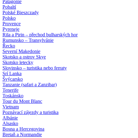
Patagonie
Pobaltí
Polské Bieszczady
Polsko
Provence
Pyreneje
Rila a Pirin – přechod bulharských hor
Rumunsko – Transylvánie
Řecko
Severní Makedonie
Skotsko a ostrov Skye
Skotsko letecky
Slovinsko – turistika nebo ferraty
Srí Lanka
Švýcarsko
Tanzanie (safari a Zanzibar)
Tenerife
Toskánsko
Tour du Mont Blanc
Vietnam
Poznávací zájezdy
a turistika
Albánie
Alsasko
Bosna a Hercegovina
Bretaň a Normandie