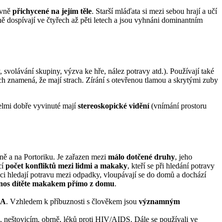
evně
přichycené na jejím těle
. Starší mláďata si mezi sebou hrají a učí
 dospívají ve čtyřech až pěti letech a jsou vyhnáni dominantním
 svolávání skupiny, výzva ke hře, nález potravy atd.). Používají také
ch znamená, že mají strach. Zírání s otevřenou tlamou a skrytými zuby
Velmi dobře vyvinuté mají
stereoskopické vidění
(vnímání prostoru
ně a na Portoriku. Je zařazen mezi
málo dotčené druhy
, jeho
cí
počet konfliktů mezi lidmi a makaky
, kteří se při hledání potravy
ci hledají potravu mezi odpadky, vloupávají se do domů a dochází
os dítěte makakem přímo z domu
.
NA
. Vzhledem k příbuznosti s člověkem jsou
významným
ně, neštovicím, obrně, léků proti HIV/AIDS. Dále se používali ve