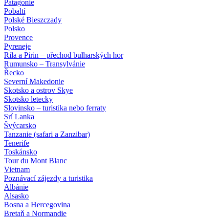
Patagonie
Pobaltí
Polské Bieszczady
Polsko
Provence
Pyreneje
Rila a Pirin – přechod bulharských hor
Rumunsko – Transylvánie
Řecko
Severní Makedonie
Skotsko a ostrov Skye
Skotsko letecky
Slovinsko – turistika nebo ferraty
Srí Lanka
Švýcarsko
Tanzanie (safari a Zanzibar)
Tenerife
Toskánsko
Tour du Mont Blanc
Vietnam
Poznávací zájezdy
a turistika
Albánie
Alsasko
Bosna a Hercegovina
Bretaň a Normandie