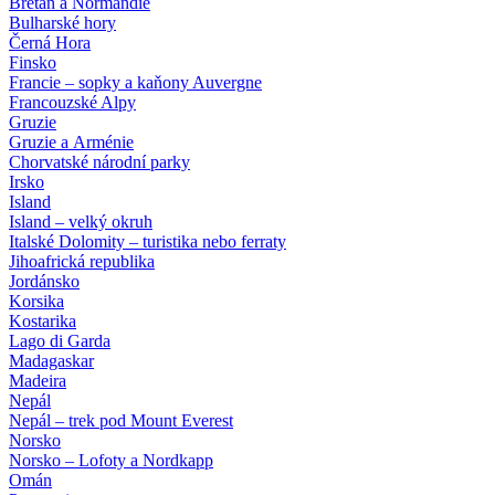
Bretaň a Normandie
Bulharské hory
Černá Hora
Finsko
Francie – sopky a kaňony Auvergne
Francouzské Alpy
Gruzie
Gruzie a Arménie
Chorvatské národní parky
Irsko
Island
Island – velký okruh
Italské Dolomity – turistika nebo ferraty
Jihoafrická republika
Jordánsko
Korsika
Kostarika
Lago di Garda
Madagaskar
Madeira
Nepál
Nepál – trek pod Mount Everest
Norsko
Norsko – Lofoty a Nordkapp
Omán