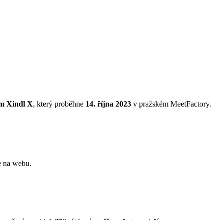
m Xindl X
, který proběhne
14. října 2023
v pražském MeetFactory.
e na webu.