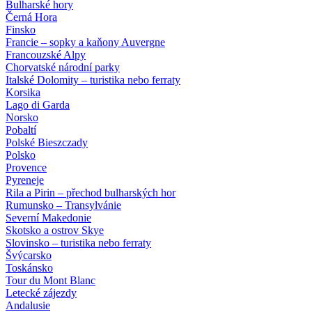
Bulharské hory
Černá Hora
Finsko
Francie – sopky a kaňony Auvergne
Francouzské Alpy
Chorvatské národní parky
Italské Dolomity – turistika nebo ferraty
Korsika
Lago di Garda
Norsko
Pobaltí
Polské Bieszczady
Polsko
Provence
Pyreneje
Rila a Pirin – přechod bulharských hor
Rumunsko – Transylvánie
Severní Makedonie
Skotsko a ostrov Skye
Slovinsko – turistika nebo ferraty
Švýcarsko
Toskánsko
Tour du Mont Blanc
Letecké zájezdy
Andalusie