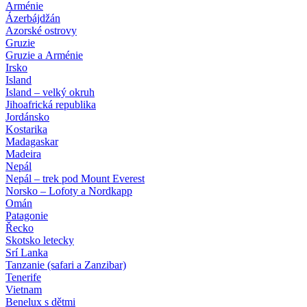
Arménie
Ázerbájdžán
Azorské ostrovy
Gruzie
Gruzie a Arménie
Irsko
Island
Island – velký okruh
Jihoafrická republika
Jordánsko
Kostarika
Madagaskar
Madeira
Nepál
Nepál – trek pod Mount Everest
Norsko – Lofoty a Nordkapp
Omán
Patagonie
Řecko
Skotsko letecky
Srí Lanka
Tanzanie (safari a Zanzibar)
Tenerife
Vietnam
Benelux s dětmi