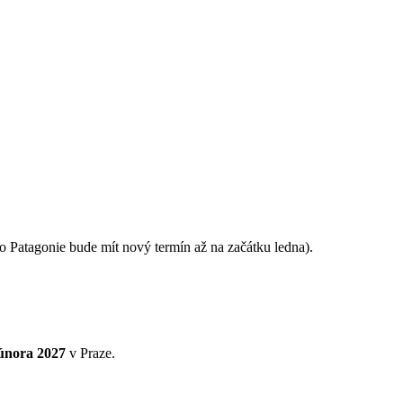
o Patagonie bude mít nový termín až na začátku ledna).
 února 2027
v Praze.