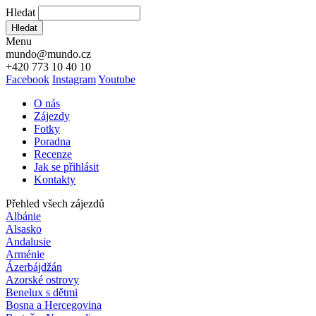
Hledat
Hledat
Menu
mundo@mundo.cz
+420 773 10 40 10
Facebook
Instagram
Youtube
O nás
Zájezdy
Fotky
Poradna
Recenze
Jak se přihlásit
Kontakty
Přehled všech zájezdů
Albánie
Alsasko
Andalusie
Arménie
Ázerbájdžán
Azorské ostrovy
Benelux s dětmi
Bosna a Hercegovina