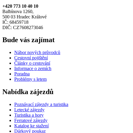
+420 773 10 40 10
Balbínova 1260,
500 03 Hradec Králové
IČ: 68459718
DIČ: CZ7608273046
Bude vás zajímat
Nábor nových průvodců
Cestovní pojištění
Články o cestování
Informace o zemích
Poradna
Problémy s letem
Nabídka zájezdů
Poznávací zájezdy a turistika
Letecké zájezdy
Turistika a hory
Ferratové zájezdy
Katalog ke stažení
Dárkový poukaz