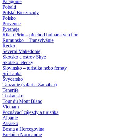
Patagonie
Pobaltí
Polské Bieszczady
Polsko
Provence
Pyreneje
Rila a Pirin – přechod bulharských hor
Rumunsko – Transylvánie
Řecko
Severní Makedonie
Skotsko a ostrov Skye
Skotsko letecky
Slovinsko – turistika nebo ferraty
Srí Lanka
Švýcarsko
Tanzanie (safari a Zanzibar)
Tenerife
Toskánsko
Tour du Mont Blanc
Vietnam
Poznávací zájezdy
a turistika
Albánie
Alsasko
Bosna a Hercegovina
Bretaň a Normandie