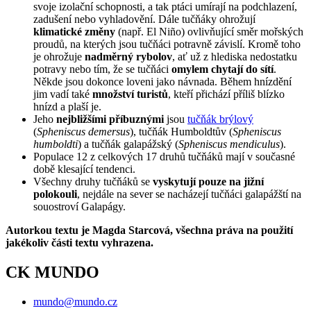
svoje izolační schopnosti, a tak ptáci umírají na podchlazení,
zadušení nebo vyhladovění. Dále tučňáky ohrožují
klimatické změny
(např. El Niño) ovlivňující směr mořských
proudů, na kterých jsou tučňáci potravně závislí. Kromě toho
je ohrožuje
nadměrný rybolov
, ať už z hlediska nedostatku
potravy nebo tím, že se tučňáci
omylem chytají do sítí
.
Někde jsou dokonce loveni jako návnada. Během hnízdění
jim vadí také
množství turistů
, kteří přichází příliš blízko
hnízd a plaší je.
Jeho
nejbližšími příbuznými
jsou
tučňák brýlový
(
Spheniscus demersus
), tučňák Humboldtův (
Spheniscus
humboldti
) a tučňák galapážský (
Spheniscus mendiculus
).
Populace 12 z celkových 17 druhů tučňáků mají v současné
době klesající tendenci.
Všechny druhy tučňáků se
vyskytují pouze na jižní
polokouli
, nejdále na sever se nacházejí tučňáci galapážští na
souostroví Galapágy.
Autorkou textu je Magda Starcová, všechna práva na použití
jakékoliv části textu vyhrazena.
CK MUNDO
mundo@mundo.cz