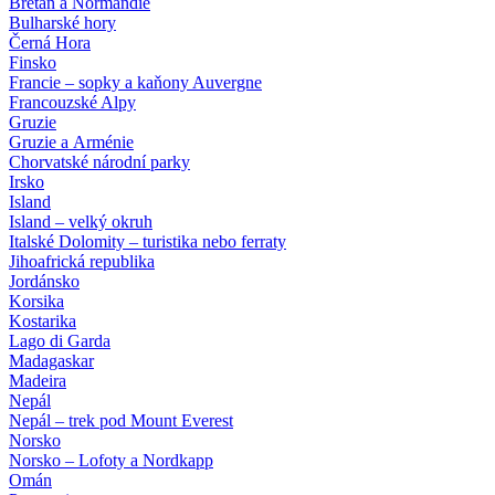
Bretaň a Normandie
Bulharské hory
Černá Hora
Finsko
Francie – sopky a kaňony Auvergne
Francouzské Alpy
Gruzie
Gruzie a Arménie
Chorvatské národní parky
Irsko
Island
Island – velký okruh
Italské Dolomity – turistika nebo ferraty
Jihoafrická republika
Jordánsko
Korsika
Kostarika
Lago di Garda
Madagaskar
Madeira
Nepál
Nepál – trek pod Mount Everest
Norsko
Norsko – Lofoty a Nordkapp
Omán