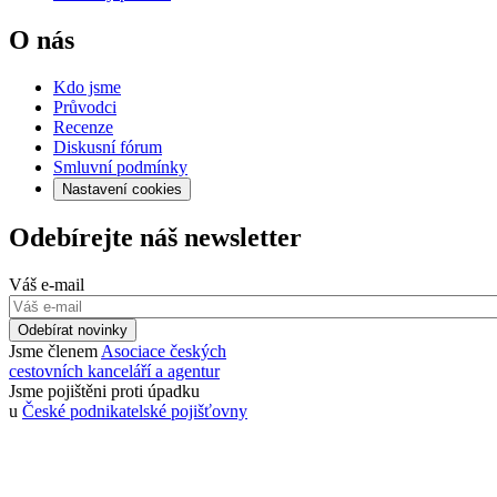
O nás
Kdo jsme
Průvodci
Recenze
Diskusní fórum
Smluvní podmínky
Nastavení cookies
Odebírejte náš newsletter
Váš e-mail
Odebírat novinky
Jsme členem
Asociace českých
cestovních kanceláří a agentur
Jsme pojištěni proti úpadku
u
České podnikatelské pojišťovny