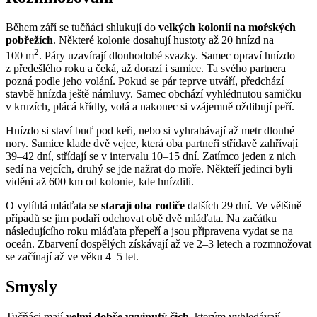
Během září se tučňáci shlukují do
velkých kolonií na mořských
pobřežích
. Některé kolonie dosahují hustoty až 20 hnízd na
2
100 m
. Páry uzavírají dlouhodobé svazky. Samec opraví hnízdo
z předešlého roku a čeká, až dorazí i samice. Ta svého partnera
pozná podle jeho volání. Pokud se pár teprve utváří, předchází
stavbě hnízda ještě námluvy. Samec obchází vyhlédnutou samičku
v kruzích, plácá křídly, volá a nakonec si vzájemně oždibují peří.
Hnízdo si staví buď pod keři, nebo si vyhrabávají až metr dlouhé
nory. Samice klade dvě vejce, která oba partneři střídavě zahřívají
39–42 dní, střídají se v intervalu 10–15 dní. Zatímco jeden z nich
sedí na vejcích, druhý se jde nažrat do moře. Někteří jedinci byli
viděni až 600 km od kolonie, kde hnízdili.
O vylíhlá mláďata se
starají oba rodiče
dalších 29 dní. Ve většině
případů se jim podaří odchovat obě dvě mláďata. Na začátku
následujícího roku mláďata přepeří a jsou připravena vydat se na
oceán. Zbarvení dospělých získávají až ve 2–3 letech a rozmnožovat
se začínají až ve věku 4–5 let.
Smysly
Tučňáci mají
velmi dobře vyvinutý čich
, kterým vyhledávají