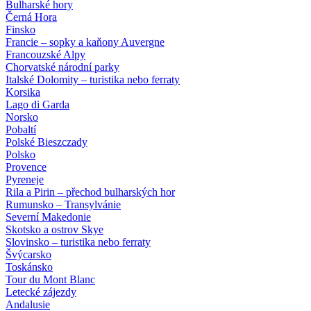
Bulharské hory
Černá Hora
Finsko
Francie – sopky a kaňony Auvergne
Francouzské Alpy
Chorvatské národní parky
Italské Dolomity – turistika nebo ferraty
Korsika
Lago di Garda
Norsko
Pobaltí
Polské Bieszczady
Polsko
Provence
Pyreneje
Rila a Pirin – přechod bulharských hor
Rumunsko – Transylvánie
Severní Makedonie
Skotsko a ostrov Skye
Slovinsko – turistika nebo ferraty
Švýcarsko
Toskánsko
Tour du Mont Blanc
Letecké zájezdy
Andalusie