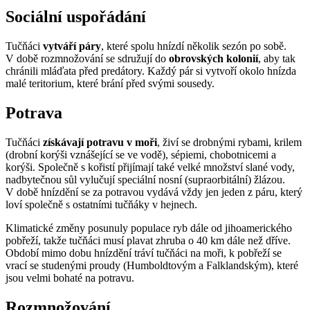
Sociální uspořádání
Tučňáci
vytváří páry
, které spolu hnízdí několik sezón po sobě.
V době rozmnožování se sdružují do
obrovských kolonií
, aby tak
chránili mláďata před predátory. Každý pár si vytvoří okolo hnízda
malé teritorium, které brání před svými sousedy.
Potrava
Tučňáci
získávají potravu v moři
, živí se drobnými rybami, krilem
(drobní korýši vznášející se ve vodě), sépiemi, chobotnicemi a
korýši. Společně s kořistí přijímají také velké množství slané vody,
nadbytečnou sůl vylučují speciální nosní (supraorbitální) žlázou.
V době hnízdění se za potravou vydává vždy jen jeden z páru, který
loví společně s ostatními tučňáky v hejnech.
Klimatické změny posunuly populace ryb dále od jihoamerického
pobřeží, takže tučňáci musí plavat zhruba o 40 km dále než dříve.
Období mimo dobu hnízdění tráví tučňáci na moři, k pobřeží se
vrací se studenými proudy (Humboldtovým a Falklandským), které
jsou velmi bohaté na potravu.
Rozmnožování