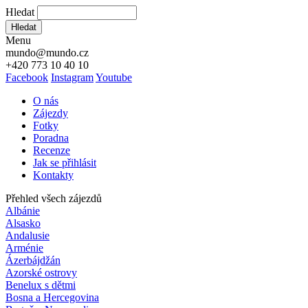
Hledat
Hledat
Menu
mundo@mundo.cz
+420 773 10 40 10
Facebook
Instagram
Youtube
O nás
Zájezdy
Fotky
Poradna
Recenze
Jak se přihlásit
Kontakty
Přehled všech zájezdů
Albánie
Alsasko
Andalusie
Arménie
Ázerbájdžán
Azorské ostrovy
Benelux s dětmi
Bosna a Hercegovina