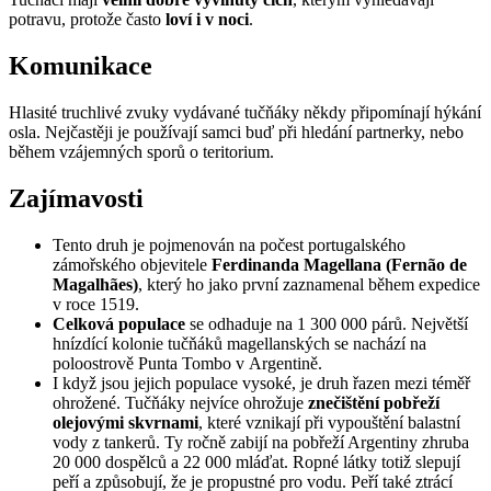
potravu, protože často
loví i v noci
.
Komunikace
Hlasité truchlivé zvuky vydávané tučňáky někdy připomínají hýkání
osla. Nejčastěji je používají samci buď při hledání partnerky, nebo
během vzájemných sporů o teritorium.
Zajímavosti
Tento druh je pojmenován na počest portugalského
zámořského objevitele
Ferdinanda Magellana (Fernão de
Magalhães)
, který ho jako první zaznamenal během expedice
v roce 1519.
Celková populace
se odhaduje na 1 300 000 párů. Největší
hnízdící kolonie tučňáků magellanských se nachází na
poloostrově Punta Tombo v Argentině.
I když jsou jejich populace vysoké, je druh řazen mezi téměř
ohrožené. Tučňáky nejvíce ohrožuje
znečištění pobřeží
olejovými skvrnami
, které vznikají při vypouštění balastní
vody z tankerů. Ty ročně zabijí na pobřeží Argentiny zhruba
20 000 dospělců a 22 000 mláďat. Ropné látky totiž slepují
peří a způsobují, že je propustné pro vodu. Peří také ztrácí