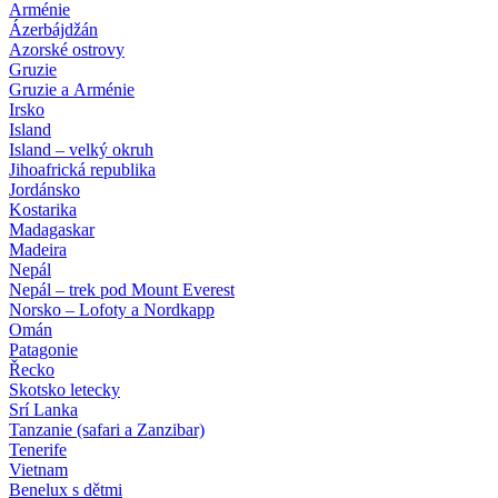
Arménie
Ázerbájdžán
Azorské ostrovy
Gruzie
Gruzie a Arménie
Irsko
Island
Island – velký okruh
Jihoafrická republika
Jordánsko
Kostarika
Madagaskar
Madeira
Nepál
Nepál – trek pod Mount Everest
Norsko – Lofoty a Nordkapp
Omán
Patagonie
Řecko
Skotsko letecky
Srí Lanka
Tanzanie (safari a Zanzibar)
Tenerife
Vietnam
Benelux s dětmi