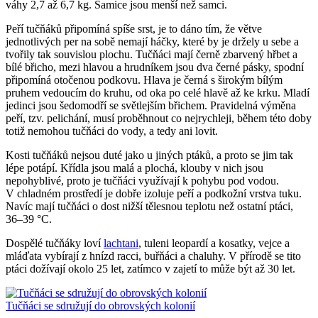
váhy 2,7 až 6,7 kg. Samice jsou menší než samci.
Peří tučňáků připomíná spíše srst, je to dáno tím, že větve
jednotlivých per na sobě nemají háčky, které by je držely u sebe a
tvořily tak souvislou plochu. Tučňáci mají černě zbarvený hřbet a
bílé břicho, mezi hlavou a hrudníkem jsou dva černé pásky, spodní
připomíná otočenou podkovu. Hlava je černá s širokým bílým
pruhem vedoucím do kruhu, od oka po celé hlavě až ke krku. Mladí
jedinci jsou šedomodří se světlejším břichem. Pravidelná výměna
peří, tzv. pelichání, musí proběhnout co nejrychleji, během této doby
totiž nemohou tučňáci do vody, a tedy ani lovit.
Kosti tučňáků nejsou duté jako u jiných ptáků, a proto se jim tak
lépe potápí. Křídla jsou malá a plochá, klouby v nich jsou
nepohyblivé, proto je tučňáci využívají k pohybu pod vodou.
V chladném prostředí je dobře izoluje peří a podkožní vrstva tuku.
Navíc mají tučňáci o dost nižší tělesnou teplotu než ostatní ptáci,
36–39 °C.
Dospělé tučňáky loví
lachtani
, tuleni leopardí a kosatky, vejce a
mláďata vybírají z hnízd racci, buřňáci a chaluhy. V přírodě se tito
ptáci dožívají okolo 25 let, zatímco v zajetí to může být až 30 let.
Tučňáci se sdružují do obrovských kolonií