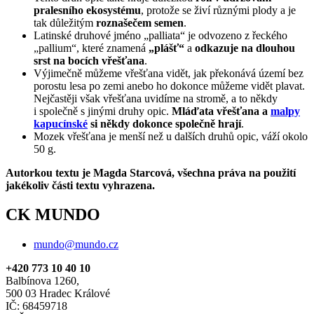
pralesního ekosystému
, protože se živí různými plody a je
tak důležitým
roznašečem semen
.
Latinské druhové jméno „palliata“ je odvozeno z řeckého
„pallium“, které znamená
„plášť“
a
odkazuje na dlouhou
srst na bocích vřešťana
.
Výjimečně můžeme vřešťana vidět, jak překonává území bez
porostu lesa po zemi anebo ho dokonce můžeme vidět plavat.
Nejčastěji však vřešťana uvidíme na stromě, a to někdy
i společně s jinými druhy opic.
Mláďata vřešťana a
malpy
kapucínské
si někdy dokonce společně hrají
.
Mozek vřešťana je menší než u dalších druhů opic, váží okolo
50 g.
Autorkou textu je Magda Starcová, všechna práva na použití
jakékoliv části textu vyhrazena.
CK MUNDO
mundo@mundo.cz
+420 773 10 40 10
Balbínova 1260,
500 03 Hradec Králové
IČ: 68459718