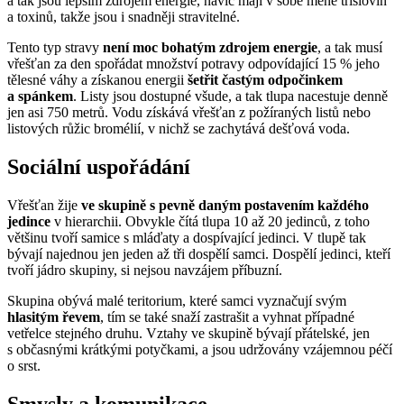
a tak jsou lepším zdrojem energie, navíc mají v sobě méně tříslovin
a toxinů, takže jsou i snadněji stravitelné.
Tento typ stravy
není moc bohatým zdrojem energie
, a tak musí
vřešťan za den spořádat množství potravy odpovídající 15 % jeho
tělesné váhy a získanou energii
šetřit častým odpočinkem
a spánkem
. Listy jsou dostupné všude, a tak tlupa nacestuje denně
jen asi 750 metrů. Vodu získává vřešťan z požíraných listů nebo
listových růžic bromélií, v nichž se zachytává dešťová voda.
Sociální uspořádání
Vřešťan žije
ve skupině s pevně daným postavením každého
jedince
v hierarchii. Obvykle čítá tlupa 10 až 20 jedinců, z toho
většinu tvoří samice s mláďaty a dospívající jedinci. V tlupě tak
bývají najednou jen jeden až tři dospělí samci. Dospělí jedinci, kteří
tvoří jádro skupiny, si nejsou navzájem příbuzní.
Skupina obývá malé teritorium, které samci vyznačují svým
hlasitým řevem
, tím se také snaží zastrašit a vyhnat případné
vetřelce stejného druhu. Vztahy ve skupině bývají přátelské, jen
s občasnými krátkými potyčkami, a jsou udržovány vzájemnou péčí
o srst.