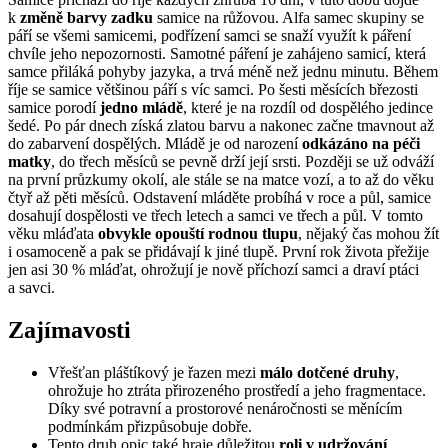
k
změně barvy zadku
samice na růžovou. Alfa samec skupiny se
páří se všemi samicemi, podřízení samci se snaží využít k páření
chvíle jeho nepozornosti. Samotné páření je zahájeno samicí, která
samce přiláká pohyby jazyka, a trvá méně než jednu minutu. Během
říje se samice většinou páří s víc samci. Po šesti měsících březosti
samice porodí
jedno mládě
, které je na rozdíl od dospělého jedince
šedé. Po pár dnech získá zlatou barvu a nakonec začne tmavnout až
do zabarvení dospělých. Mládě je od narození
odkázáno na péči
matky
, do třech měsíců se pevně drží její srsti. Později se už odváží
na první průzkumy okolí, ale stále se na matce vozí, a to až do věku
čtyř až pěti měsíců. Odstavení mláděte probíhá v roce a půl, samice
dosahují dospělosti ve třech letech a samci ve třech a půl. V tomto
věku mláďata
obvykle opouští rodnou tlupu
, nějaký čas mohou žít
i osamoceně a pak se přidávají k jiné tlupě. První rok života přežije
jen asi 30 % mláďat, ohrožují je nově příchozí samci a draví ptáci
a savci.
Zajímavosti
Vřešťan pláštíkový je řazen mezi
málo dotčené druhy
,
ohrožuje ho ztráta přirozeného prostředí a jeho fragmentace.
Díky své potravní a prostorové nenáročnosti se měnícím
podmínkám přizpůsobuje dobře.
Tento druh opic také hraje důležitou
roli v udržování