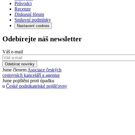
Průvodci
Recenze
Diskusní fórum
Smluvní podmínky
Nastavení cookies
Odebírejte náš newsletter
Váš e-mail
Odebírat novinky
Jsme členem
Asociace českých
cestovních kanceláří a agentur
Jsme pojištěni proti úpadku
u
České podnikatelské pojišťovny