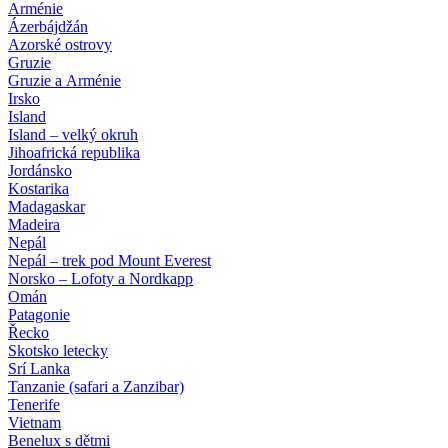
Arménie
Ázerbájdžán
Azorské ostrovy
Gruzie
Gruzie a Arménie
Irsko
Island
Island – velký okruh
Jihoafrická republika
Jordánsko
Kostarika
Madagaskar
Madeira
Nepál
Nepál – trek pod Mount Everest
Norsko – Lofoty a Nordkapp
Omán
Patagonie
Řecko
Skotsko letecky
Srí Lanka
Tanzanie (safari a Zanzibar)
Tenerife
Vietnam
Benelux s dětmi