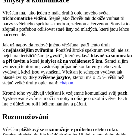
Smysly a komunikace
Vřešťan má, jako jeden z mála druhů opic nového světa,
trichromatické vidění
. Stejně jako člověk tak dokáže vnímat tři
barvy světelného spektra – modrou, zelenou a červenou. Souvisí to
zřejmě s potřebou odlišovat staré listy od mladých, které jsou lehce
načervenalé.
Jak už napovídá rodové jméno vřešťana, patří tento druh
k
nejhlasitějším zvířatům
. Používá široké spektrum zvuků, ale asi
nejcharakterističtějším je
„vytí"
, které vydává
hlavně za soumraku
a při úsvitu
a které je
slyšet až na vzdálenost 5 km
. Samci si jím
vymezují teritorium, zastrašují případné konkurenty nebo zvuk
vydávají, když jsou vystrašení. Vřešťan je schopen vydávat tak
hlasité zvuky díky
zvětšené jazylce
, kterou má o 25 % větší než
stejně velké druhy opic, např.
chápan
.
Kromě toho využívají vřešťani k vzájemné komunikaci svůj
pach
.
Vystresované zvíře si močí na nohy a otírá je o okolní větve. Pach
hraje důležitou roli i během námluv a páření.
Rozmnožování
Vřešťan pláštíkový se
rozmnožuje v průběhu celého roku
.
Samice přichází do říje každých zhruba 16 dní, v tuto dobu dojde