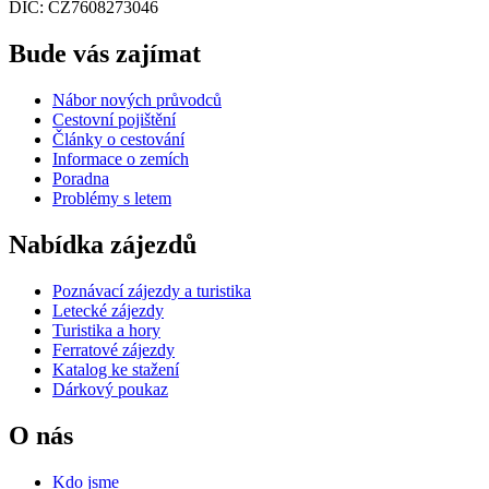
DIČ: CZ7608273046
Bude vás zajímat
Nábor nových průvodců
Cestovní pojištění
Články o cestování
Informace o zemích
Poradna
Problémy s letem
Nabídka zájezdů
Poznávací zájezdy a turistika
Letecké zájezdy
Turistika a hory
Ferratové zájezdy
Katalog ke stažení
Dárkový poukaz
O nás
Kdo jsme