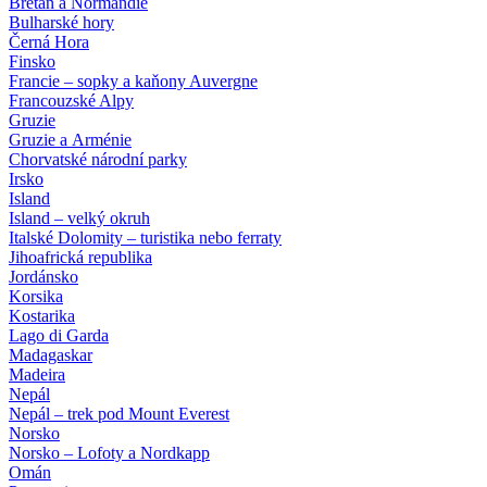
Bretaň a Normandie
Bulharské hory
Černá Hora
Finsko
Francie – sopky a kaňony Auvergne
Francouzské Alpy
Gruzie
Gruzie a Arménie
Chorvatské národní parky
Irsko
Island
Island – velký okruh
Italské Dolomity – turistika nebo ferraty
Jihoafrická republika
Jordánsko
Korsika
Kostarika
Lago di Garda
Madagaskar
Madeira
Nepál
Nepál – trek pod Mount Everest
Norsko
Norsko – Lofoty a Nordkapp
Omán