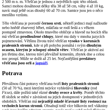
2 500 m n. m. Vřešťan je jednou z největších opic této oblasti.
Samci mohou dosáhnout délky těla 38 až 58 cm, váhy 4 až 10 kg,
navíc mají ještě ocas dlouhý 60 až 70 cm. Samice jsou jen o něco
menšího vzrůstu.
Tělo vřešťana je porostlé
černou srstí
, někteří jedinci mají nažloutle
nebo hnědě zbarvený hřbet, mláďata se rodí šedá a s věkem
postupně ztmavnou. Okolo tmavého obličeje a hlavně na bocích těla
má vřešťan
prodloužené chlupy
, které mu daly v mnoha jazycích
pojmenování. Většinu života tráví vřešťan
vysoko v korunách
pralesních stromů
, kde si při pohybu pomáhá i svým
dlouhým
ocasem, kterým je schopný obtočit větev
. Vřešťan je aktivní asi
jen třetinu dne, kterou tráví převážně krmením, zbytek dne a celou
noc prospí. Může se dožít až 25 let. Nejčastějšími
predátory
vřešťana jsou orli a
jaguáři
.
Potrava
Převážnou část potravy vřešťana tvoří
listy pralesních stromů
(50 až 70 %), mezi kterými nejvíce vyhledává
fíkovníky
(rod
Ficus
), dále požírá také různé
druhy ovoce a květy
. Poměr těchto
tří složek se mění v závislosti na jejich dostupnosti v jednotlivých
obdobích. Vřešťan má
nejraději mladé šťavnaté listy rostoucí na
vrcholech korun stromů
. Obsahují totiž více bílkovin než vlákniny