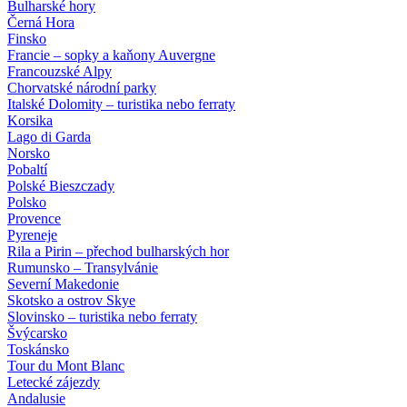
Bulharské hory
Černá Hora
Finsko
Francie – sopky a kaňony Auvergne
Francouzské Alpy
Chorvatské národní parky
Italské Dolomity – turistika nebo ferraty
Korsika
Lago di Garda
Norsko
Pobaltí
Polské Bieszczady
Polsko
Provence
Pyreneje
Rila a Pirin – přechod bulharských hor
Rumunsko – Transylvánie
Severní Makedonie
Skotsko a ostrov Skye
Slovinsko – turistika nebo ferraty
Švýcarsko
Toskánsko
Tour du Mont Blanc
Letecké zájezdy
Andalusie