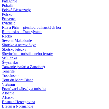
Patagonie
Pobaltí
Polské Bieszczady
Polsko
Provence
Pyreneje
Rila a Pirin – přechod bulharských hor
Rumunsko – Transylvánie
Řecko
Severní Makedonie
Skotsko a ostrov Skye
Skotsko letecky
Slovinsko – turistika nebo ferraty
Srí Lanka
Švýcarsko
Tanzanie (safari a Zanzibar)
Tenerife
Toskánsko
Tour du Mont Blanc
Vietnam
Poznávací zájezdy
a turistika
Albánie
Alsasko
Bosna a Hercegovina
Bretaň a Normandie