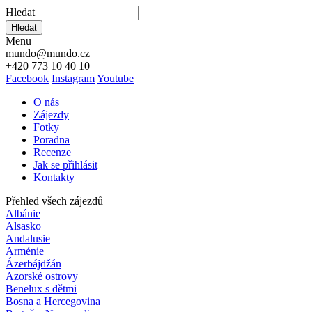
Hledat
Hledat
Menu
mundo@mundo.cz
+420 773 10 40 10
Facebook
Instagram
Youtube
O nás
Zájezdy
Fotky
Poradna
Recenze
Jak se přihlásit
Kontakty
Přehled všech zájezdů
Albánie
Alsasko
Andalusie
Arménie
Ázerbájdžán
Azorské ostrovy
Benelux s dětmi
Bosna a Hercegovina