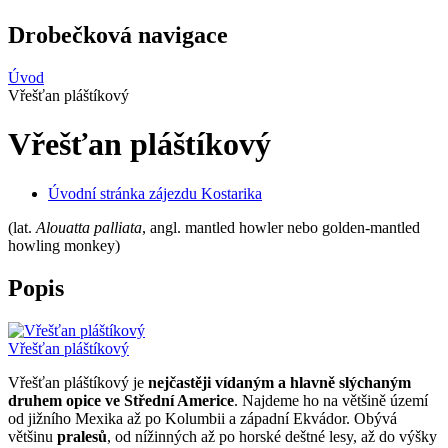
Drobečková navigace
Úvod
Vřešťan pláštíkový
Vřešťan pláštíkový
Úvodní stránka zájezdu Kostarika
(lat.
Alouatta palliata
, angl. mantled howler nebo golden-mantled
howling monkey)
Popis
Vřešťan pláštíkový
Vřešťan pláštíkový je
nejčastěji vídaným a hlavně slýchaným
druhem opice ve Střední Americe
. Najdeme ho na většině území
od jižního Mexika až po Kolumbii a západní Ekvádor. Obývá
většinu
pralesů
, od nížinných až po horské deštné lesy, až do výšky