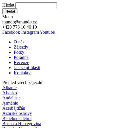
Hledat
Hledat
Menu
mundo@mundo.cz
+420 773 10 40 10
Facebook
Instagram
Youtube
O nás
Zájezdy
Fotky
Poradna
Recenze
Jak se přihlásit
Kontakty
Přehled všech zájezdů
Albánie
Alsasko
Andalusie
Arménie
Ázerbájdžán
Azorské ostrovy
Benelux s dětmi
Bosna a Hercegovina