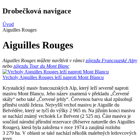
Drobečková navigace
Úvod
Aiguilles Rouges
Aiguilles Rouges
Aiguilles Rouges můžete navštívit v rámci
zájezdu Francouzské Alpy
nebo
zájezdu Tour du Mont Blanc
Vrcholy Aiguilles Rouges leží naproti Mont Blancu
Krystalický masiv francouzských Alp, který leží severně naproti
masivu Mont Blancu. Jeho název znamená v překladu „Červené
skály“ nebo také „Červené jehly“. Červenou barvu skal způsobují
příměsi oxidů železa. Nejvyšší vrchol masivu je Aiguille du
Belvédère, který se tyčí do výšky 2 965 m. Na jižním konci masivu
se nachází známý vrcholek Le Brévent (2 525 m). Část masivu je
součástí národní přírodní rezervace (Réserve naturelle des Aiguilles
Rouges), která byla založena v roce 1974 a zaujímá rozlohu
3 279 ha. V oblasti se také nachází několik malebných ledovcových
jezer.