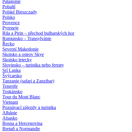
Patagonie
Pobaltí
Polské Bieszczady
Polsko
Provence
Pyreneje
Rila a Pirin – přechod bulharských hor
Rumunsko – Transylvánie
Řecko
Severní Makedonie
Skotsko a ostrov Skye
Skotsko letecky
Slovinsko – turistika nebo ferraty
Srí Lanka
Švýcarsko
Tanzanie (safari a Zanzibar)
Tenerife
Toskánsko
Tour du Mont Blanc
Vietnam
Poznávací zájezdy
a turistika
Albánie
Alsasko
Bosna a Hercegovina
Bretaň a Normandie