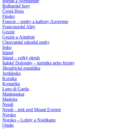
Bretaň a Normandie
Bulharské hory
Černá Hora
Finsko
Francie – sopky a kaňony Auvergne
Francouzské Alpy
Gruzie
Gruzie a Arménie
Chorvatské národní parky
Irsko
Island
Island – velký okruh
Italské Dolomity – turistika nebo ferraty
Jihoafrická republika
Jordánsko
Korsika
Kostarika
Lago di Garda
Madagaskar
Madeira
Nepál
Nepál – trek pod Mount Everest
Norsko
Norsko – Lofoty a Nordkapp
Omán