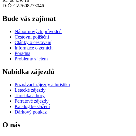
IČ: 68459718
DIČ: CZ7608273046
Bude vás zajímat
Nábor nových průvodců
Cestovní pojištění
Články o cestování
Informace o zemích
Poradna
Problémy s letem
Nabídka zájezdů
Poznávací zájezdy a turistika
Letecké zájezdy
Turistika a hory
Ferratové zájezdy
Katalog ke stažení
Dárkový poukaz
O nás