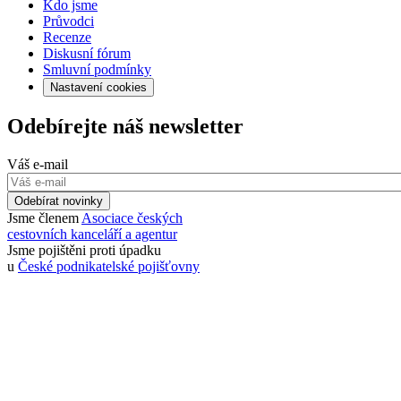
Kdo jsme
Průvodci
Recenze
Diskusní fórum
Smluvní podmínky
Nastavení cookies
Odebírejte náš newsletter
Váš e-mail
Odebírat novinky
Jsme členem
Asociace českých
cestovních kanceláří a agentur
Jsme pojištěni proti úpadku
u
České podnikatelské pojišťovny