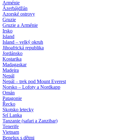
Arménie
Ázerbájdžán
Azorské ostrovy
Gruzie
Gruzie a Arménie
Irsko
Island
Island – velký okruh
Jihoafrická republika
Jordánsko
Kostarika
Madagaskar
Madeira
Nepál
Nepál – trek pod Mount Everest
Norsko – Lofoty a Nordkapp
Omán
Patagonie
Řecko
Skotsko letecky
Srí Lanka
Tanzanie (safari a Zanzibar)
Tenerife
Vietnam
Benelux s dětmi