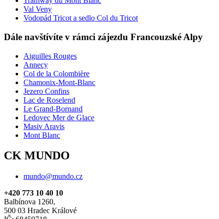
Tramway du Mont Blanc
Val Veny
Vodopád Tricot a sedlo Col du Tricot
Dále navštívíte v rámci zájezdu Francouzské Alpy
Aiguilles Rouges
Annecy
Col de la Colombière
Chamonix-Mont-Blanc
Jezero Confins
Lac de Roselend
Le Grand-Bornand
Ledovec Mer de Glace
Masiv Aravis
Mont Blanc
CK MUNDO
mundo@mundo.cz
+420 773 10 40 10
Balbínova 1260,
500 03 Hradec Králové