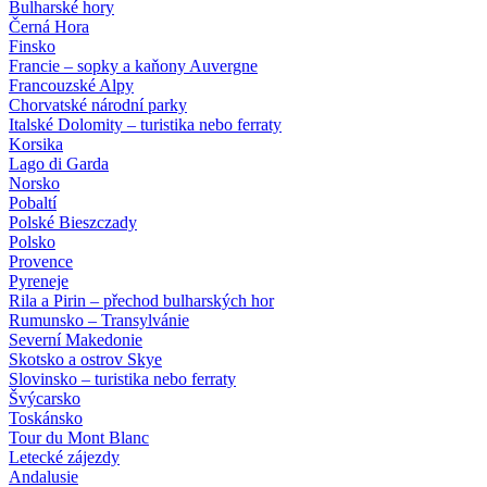
Bulharské hory
Černá Hora
Finsko
Francie – sopky a kaňony Auvergne
Francouzské Alpy
Chorvatské národní parky
Italské Dolomity – turistika nebo ferraty
Korsika
Lago di Garda
Norsko
Pobaltí
Polské Bieszczady
Polsko
Provence
Pyreneje
Rila a Pirin – přechod bulharských hor
Rumunsko – Transylvánie
Severní Makedonie
Skotsko a ostrov Skye
Slovinsko – turistika nebo ferraty
Švýcarsko
Toskánsko
Tour du Mont Blanc
Letecké zájezdy
Andalusie