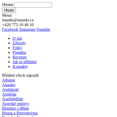
Hledat
Hledat
Menu
mundo@mundo.cz
+420 773 10 40 10
Facebook
Instagram
Youtube
O nás
Zájezdy
Fotky
Poradna
Recenze
Jak se přihlásit
Kontakty
Přehled všech zájezdů
Albánie
Alsasko
Andalusie
Arménie
Ázerbájdžán
Azorské ostrovy
Benelux s dětmi
Bosna a Hercegovina