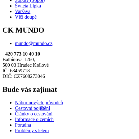
Sopoty (Sopot)
Święta Lipka
Varšava
Vlčí doupě
CK MUNDO
mundo@mundo.cz
+420 773 10 40 10
Balbínova 1260,
500 03 Hradec Králové
IČ: 68459718
DIČ: CZ7608273046
Bude vás zajímat
Nábor nových průvodců
Cestovní pojištění
Články o cestování
Informace o zemích
Poradna
Problémy s letem