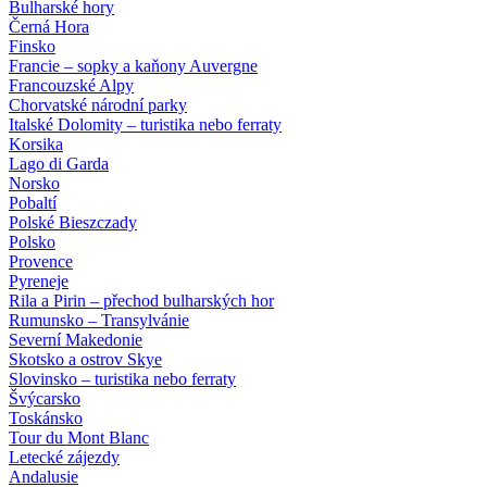
Bulharské hory
Černá Hora
Finsko
Francie – sopky a kaňony Auvergne
Francouzské Alpy
Chorvatské národní parky
Italské Dolomity – turistika nebo ferraty
Korsika
Lago di Garda
Norsko
Pobaltí
Polské Bieszczady
Polsko
Provence
Pyreneje
Rila a Pirin – přechod bulharských hor
Rumunsko – Transylvánie
Severní Makedonie
Skotsko a ostrov Skye
Slovinsko – turistika nebo ferraty
Švýcarsko
Toskánsko
Tour du Mont Blanc
Letecké zájezdy
Andalusie