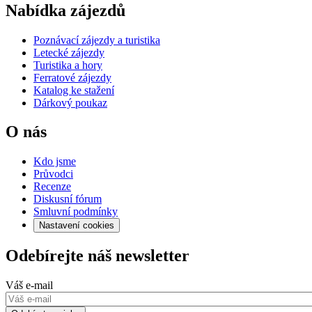
Nabídka zájezdů
Poznávací zájezdy a turistika
Letecké zájezdy
Turistika a hory
Ferratové zájezdy
Katalog ke stažení
Dárkový poukaz
O nás
Kdo jsme
Průvodci
Recenze
Diskusní fórum
Smluvní podmínky
Nastavení cookies
Odebírejte náš newsletter
Váš e-mail