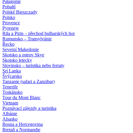
Patagonie
Pobaltí
Polské Bieszczady
Polsko
Provence
Pyreneje
Rila a Pirin – přechod bulharských hor
Rumunsko – Transylvánie
Řecko
Severní Makedonie
Skotsko a ostrov Skye
Skotsko letecky
Slovinsko – turistika nebo ferraty
Srí Lanka
Švýcarsko
Tanzanie (safari a Zanzibar)
Tenerife
Toskánsko
Tour du Mont Blanc
Vietnam
Poznávací zájezdy
a turistika
Albánie
Alsasko
Bosna a Hercegovina
Bretaň a Normandie