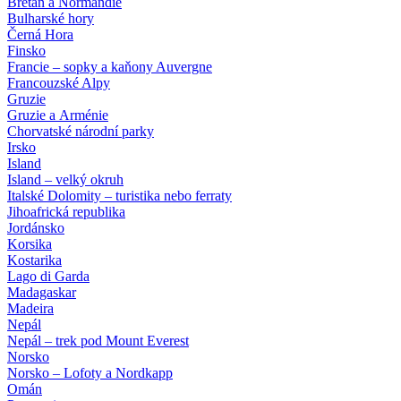
Bretaň a Normandie
Bulharské hory
Černá Hora
Finsko
Francie – sopky a kaňony Auvergne
Francouzské Alpy
Gruzie
Gruzie a Arménie
Chorvatské národní parky
Irsko
Island
Island – velký okruh
Italské Dolomity – turistika nebo ferraty
Jihoafrická republika
Jordánsko
Korsika
Kostarika
Lago di Garda
Madagaskar
Madeira
Nepál
Nepál – trek pod Mount Everest
Norsko
Norsko – Lofoty a Nordkapp
Omán