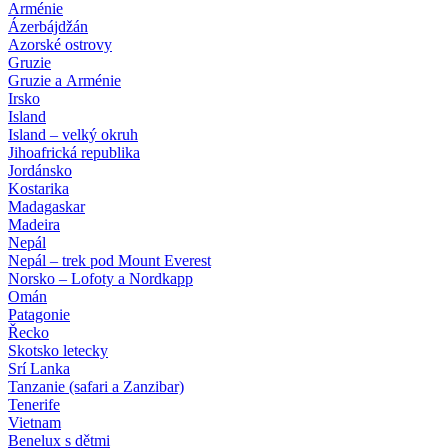
Arménie
Ázerbájdžán
Azorské ostrovy
Gruzie
Gruzie a Arménie
Irsko
Island
Island – velký okruh
Jihoafrická republika
Jordánsko
Kostarika
Madagaskar
Madeira
Nepál
Nepál – trek pod Mount Everest
Norsko – Lofoty a Nordkapp
Omán
Patagonie
Řecko
Skotsko letecky
Srí Lanka
Tanzanie (safari a Zanzibar)
Tenerife
Vietnam
Benelux s dětmi