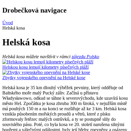
Drobečková navigace
Úvod
Helská kosa
Helská kosa
Helská kosa můžete navštívit v rámci
zájezdu Polsko
Helskou kosu lemují kilometry písečných pláží
Zbytky vojenského opevnění na Helské kose
Helská kosa je 35 km dlouhý výběžek pevniny, který odděluje od
Baltského moře malý Pucký záliv. Začíná u přístavu
Władysławowo, odkud se táhne k severovýchodu, kde uzavírá kosu
město Hel. Zpočátku je kosa zhruba 300 m široká, v nejužším místě
má pouhých 150 m a na konci se rozšiřuje až ke 3 km. Helská kosa
vznikla působením mořských proudů a větrů, které z písku
zformovaly řetězec malých ostrůvků, a ty se postupně slily do
souvislého pásu. Poté, co byla kosa ve 20. století narušena silnými
bouřemi a válečnými událostmi, byly její břehy zpevněny a osázeny