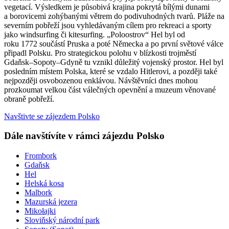
vegetací. Výsledkem je působivá krajina pokrytá bílými dunami
a borovicemi zohýbanými větrem do podivuhodných tvarů. Pláže na
severním pobřeží jsou vyhledávaným cílem pro rekreaci a sporty
jako windsurfing či kitesurfing. „Poloostrov“ Hel byl od
roku 1772 součástí Pruska a poté Německa a po první světové válce
připadl Polsku. Pro strategickou polohu v blízkosti trojměstí
Gdaňsk–Sopoty–Gdyně tu vznikl důležitý vojenský prostor. Hel byl
posledním místem Polska, které se vzdalo Hitlerovi, a později také
nejpozději osvobozenou enklávou. Návštěvníci dnes mohou
prozkoumat velkou část válečných opevnění a muzeum věnované
obraně pobřeží.
Navštivte se zájezdem Polsko
Dále navštívíte v rámci zájezdu Polsko
Frombork
Gdaňsk
Hel
Helská kosa
Malbork
Mazurská jezera
Mikołajki
Sloviňský národní park