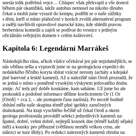
snesla tolik potřebná vejce… Chlapec však překvapil a vše donesl
během pár okamžiků, takže autobus nemusel na nikoho dlouho
čekat a mohli jsme vyrazit do kempu, podělit se o naše zážitky
s těmi, kteří si místo plahočení v horách zvolili alternativní program
a raději navštívili opravdové marocké kino, kde shlédli pravou
berberskou komedii a zajeli se podívat do vesnice s jediným
oficiálním veřejným domem v celém království.
Kapitola 6: Legendární Marrákeš
Následujícího rána, ačkoli vůdce očekával jen pár nejzdatnějších, se
nás většina sešla a vypravili jsme se na geologickou expedici do
nedalekého říčního koryta sbírat vzácné nerosty (acháty a kdejaké
jiné barevné a lesklé kamení). Až u naleziště nám Oroň prozradil, že
se jedná o místo s poměrně vysokým výskytem jedovatého druhu
zmije. Ať tedy prý dobře koukáme, kam saháme. Už jsme ho ale
prokoukli a podobné informace dělíme koeficientem Or (1 Or
[Oroň] = cca 2, – ale postupem času narůstá). Po necelé hodině
sbírání měla naše skupina téměř plné igelitky zaručených
drahokamů. Na kraji vyschlého řečiště už čekal Oroň a okem
geologa profesionála prováděl selekci jednotlivých kamenů na:
špatné, dobré, velmi dobré, nejlepší kousek dne (téměř každý nějaký
měl) a kousky pro příbuzné (většinou neměli velkou cenu, ale
nálezci se tuze líbily). Po redukci nalezených kamenů zhruba na