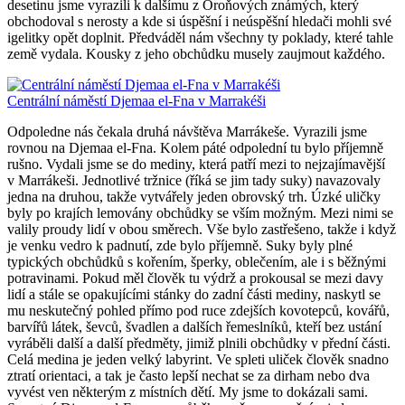
desetinu jsme vyrazili k dalšímu z Oroňových známých, který
obchodoval s nerosty a kde si úspěšní i neúspěšní hledači mohli své
igelitky opět doplnit. Předváděl nám všechny ty poklady, které tahle
země vydala. Kousky z jeho obchůdku musely zaujmout každého.
Centrální náměstí Djemaa el-Fna v Marrakéši
Odpoledne nás čekala druhá návštěva Marrákeše. Vyrazili jsme
rovnou na Djemaa el-Fna. Kolem páté odpolední tu bylo příjemně
rušno. Vydali jsme se do mediny, která patří mezi to nejzajímavější
v Marrákeši. Jednotlivé tržnice (říká se jim tady suky) navazovaly
jedna na druhou, takže vytvářely jeden obrovský trh. Úzké uličky
byly po krajích lemovány obchůdky se vším možným. Mezi nimi se
valily proudy lidí v obou směrech. Vše bylo zastřešeno, takže i když
je venku vedro k padnutí, zde bylo příjemně. Suky byly plné
typických obchůdků s kořením, šperky, oblečením, ale i s běžnými
potravinami. Pokud měl člověk tu výdrž a prokousal se mezi davy
lidí a stále se opakujícími stánky do zadní části mediny, naskytl se
mu neskutečný pohled přímo pod ruce zdejších kovotepců, kovářů,
barvířů látek, ševců, švadlen a dalších řemeslníků, kteří bez ustání
vyráběli další a další předměty, jimiž plnili obchůdky v přední části.
Celá medina je jeden velký labyrint. Ve spleti uliček člověk snadno
ztratí orientaci, a tak je často lepší nechat se za dirham nebo dva
vyvést ven některým z místních dětí. My jsme to dokázali sami.