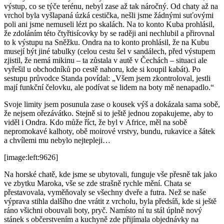
výstup, co se týče terénu, nebyl zase až tak náročný. Od chaty až na
vrchol byla vyšlapaná úzká cestička, nešli jsme žádnými suťovými
poli ani jsme nemuseli lézt po skalách. Na to konto Kuba prohlásil,
že zdoláním této čtyřtisícovky by se raději ani nechlubil a přirovnal
to k výstupu na Sněžku. Ondra na to konto prohlásil, že na Kubu
musejí být jiné tabulky (celou cestu šel v sandálech, před výstupem
zjistil, že nemá mikinu – ta zůstala v autě v Čechách – situaci ale
vyřešil u obchodníků po cestě nahoru, kde si koupil kabát). Po
sestupu průvodce Standa povídal: „Všem jsem zkontroloval, jestli
mají funkční čelovku, ale podívat se lidem na boty mě nenapadlo.“
Svoje limity jsem posunula zase o kousek výš a dokázala sama sobě,
že nejsem ořezávátko. Stejně si to ještě jednou zopakujeme, aby to
viděl i Ondra. Kdo může říct, že byl v Africe, měl na sobě
nepromokavé kalhoty, obě moirové vrstvy, bundu, rukavice a šátek
a chvílemi mu nebylo nejtepleji…
[image:left:9626]
Na horské chatě, kde jsme se ubytovali, funguje vše přesně tak jako
ve zbytku Maroka, vše se zde strašně rychle mění. Chata se
přestavovala, vyměňovaly se všechny dveře a futra. Než se naše
výprava stihla dalšího dne vrátit z vrcholu, byla předsíň, kde si ještě
ráno všichni obouvali boty, pryč. Namísto ní tu stál úplně nový
stánek s občerstvením a kuchyně zde přijímala objednávky na