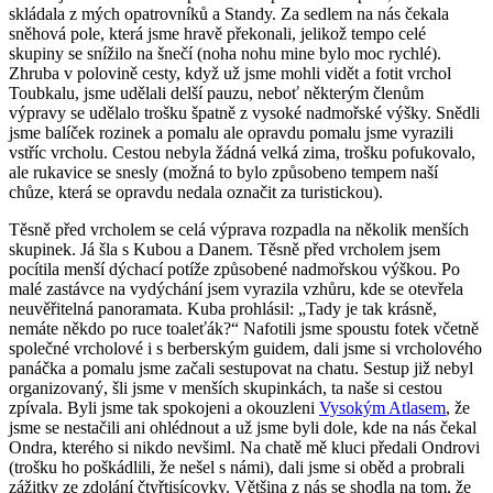
skládala z mých opatrovníků a Standy. Za sedlem na nás čekala
sněhová pole, která jsme hravě překonali, jelikož tempo celé
skupiny se snížilo na šnečí (noha nohu mine bylo moc rychlé).
Zhruba v polovině cesty, když už jsme mohli vidět a fotit vrchol
Toubkalu, jsme udělali delší pauzu, neboť některým členům
výpravy se udělalo trošku špatně z vysoké nadmořské výšky. Snědli
jsme balíček rozinek a pomalu ale opravdu pomalu jsme vyrazili
vstříc vrcholu. Cestou nebyla žádná velká zima, trošku pofukovalo,
ale rukavice se snesly (možná to bylo způsobeno tempem naší
chůze, která se opravdu nedala označit za turistickou).
Těsně před vrcholem se celá výprava rozpadla na několik menších
skupinek. Já šla s Kubou a Danem. Těsně před vrcholem jsem
pocítila menší dýchací potíže způsobené nadmořskou výškou. Po
malé zastávce na vydýchání jsem vyrazila vzhůru, kde se otevřela
neuvěřitelná panoramata. Kuba prohlásil: „Tady je tak krásně,
nemáte někdo po ruce toaleťák?“ Nafotili jsme spoustu fotek včetně
společné vrcholové i s berberským guidem, dali jsme si vrcholového
panáčka a pomalu jsme začali sestupovat na chatu. Sestup již nebyl
organizovaný, šli jsme v menších skupinkách, ta naše si cestou
zpívala. Byli jsme tak spokojeni a okouzleni
Vysokým Atlasem
, že
jsme se nestačili ani ohlédnout a už jsme byli dole, kde na nás čekal
Ondra, kterého si nikdo nevšiml. Na chatě mě kluci předali Ondrovi
(trošku ho poškádlili, že nešel s námi), dali jsme si oběd a probrali
zážitky ze zdolání čtyřtisícovky. Většina z nás se shodla na tom, že