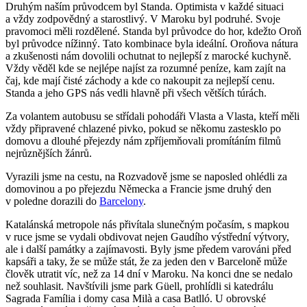
Druhým naším průvodcem byl Standa. Optimista v každé situaci
a vždy zodpovědný a starostlivý. V Maroku byl podruhé. Svoje
pravomoci měli rozdělené. Standa byl průvodce do hor, kdežto Oroň
byl průvodce nížinný. Tato kombinace byla ideální. Oroňova nátura
a zkušenosti nám dovolili ochutnat to nejlepší z marocké kuchyně.
Vždy věděl kde se nejlépe najíst za rozumné peníze, kam zajít na
čaj, kde mají čisté záchody a kde co nakoupit za nejlepší cenu.
Standa a jeho GPS nás vedli hlavně při všech větších túrách.
Za volantem autobusu se střídali pohodáři Vlasta a Vlasta, kteří měli
vždy připravené chlazené pivko, pokud se někomu zastesklo po
domovu a dlouhé přejezdy nám zpříjemňovali promítáním filmů
nejrůznějších žánrů.
Vyrazili jsme na cestu, na Rozvadově jsme se naposled ohlédli za
domovinou a po přejezdu Německa a Francie jsme druhý den
v poledne dorazili do
Barcelony
.
Katalánská metropole nás přivítala slunečným počasím, s mapkou
v ruce jsme se vydali obdivovat nejen Gaudího výstřední výtvory,
ale i další památky a zajímavosti. Byly jsme předem varováni před
kapsáři a taky, že se může stát, že za jeden den v Barceloně může
člověk utratit víc, než za 14 dní v Maroku. Na konci dne se nedalo
než souhlasit. Navštívili jsme park Güell, prohlídli si katedrálu
Sagrada Família i domy casa Milà a casa Batlló. U obrovské