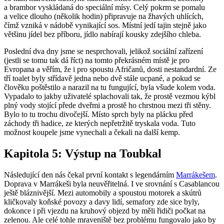
a brambor vyskládaná do speciální mísy. Celý pokrm se pomalu
a velice dlouho (několik hodin) připravuje na žhavých uhlících,
čímž vzniká v nádobě vynikající sos. Místní jedí tajin stejně jako
většinu jídel bez příboru, jídlo nabírají kousky zdejšího chleba.
Poslední dva dny jsme se nesprchovali, jelikož sociální zařízení
(jestli se tomu tak dá říct) na tomto překrásném místě je pro
Evropana a věřím, že i pro spoustu Afričanů, dosti nestandardní. Ze
tří toalet byly střídavě jedna nebo dvě stále ucpané, a pokud se
člověku poštěstilo a narazil na tu fungující, byla všude kolem voda.
Vypadalo to jakby uživatelé splachovali tak, že prostě vezmou kýbl
plný vody stojící přede dveřmi a prostě ho chrstnou mezi tři stěny.
Bylo to tu trochu divočejší. Místo sprch byly na plácku před
záchody tři hadice, ze kterých nepřetržitě tryskala voda. Tuto
možnost koupele jsme vynechali a čekali na další kemp.
Kapitola 5: Výstup na Toubkal
Následující den nás čekal první kontakt s legendárním
Marrákešem
.
Doprava v Marrákeši byla neuvěřitelná. I ve srovnání s Casablancou
ještě bláznivější. Mezi automobily a spoustou motorek a skútrů
kličkovaly koňské povozy a davy lidí, semafory zde sice byly,
dokonce i při vjezdu na kruhový objezd by měli řidiči počkat na
zelenou. Ale celé tohle mraveniště bez problému fungovalo jako by