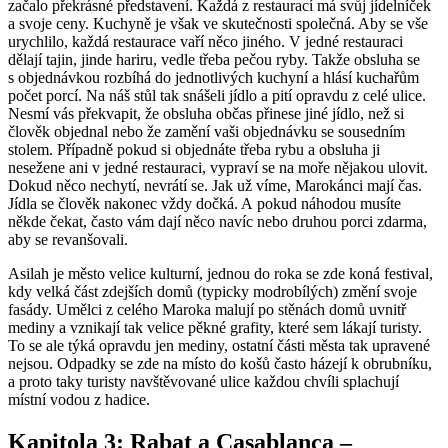
začalo překrásné představení. Každá z restaurací má svůj jídelníček
a svoje ceny. Kuchyně je však ve skutečnosti společná. Aby se vše
urychlilo, každá restaurace vaří něco jiného. V jedné restauraci
dělají tajin, jinde hariru, vedle třeba pečou ryby. Takže obsluha se
s objednávkou rozbíhá do jednotlivých kuchyní a hlásí kuchařům
počet porcí. Na náš stůl tak snášeli jídlo a pití opravdu z celé ulice.
Nesmí vás překvapit, že obsluha občas přinese jiné jídlo, než si
člověk objednal nebo že zamění vaši objednávku se sousedním
stolem. Případně pokud si objednáte třeba rybu a obsluha ji
nesežene ani v jedné restauraci, vypraví se na moře nějakou ulovit.
Dokud něco nechytí, nevrátí se. Jak už víme, Marokánci mají čas.
Jídla se člověk nakonec vždy dočká. A pokud náhodou musíte
někde čekat, často vám dají něco navíc nebo druhou porci zdarma,
aby se revanšovali.
Asilah je město velice kulturní, jednou do roka se zde koná festival,
kdy velká část zdejších domů (typicky modrobílých) změní svoje
fasády. Umělci z celého Maroka malují po stěnách domů uvnitř
mediny a vznikají tak velice pěkné grafity, které sem lákají turisty.
To se ale týká opravdu jen mediny, ostatní části města tak upravené
nejsou. Odpadky se zde na místo do košů často házejí k obrubníku,
a proto taky turisty navštěvované ulice každou chvíli splachují
místní vodou z hadice.
Kapitola 3: Rabat a Casablanca –