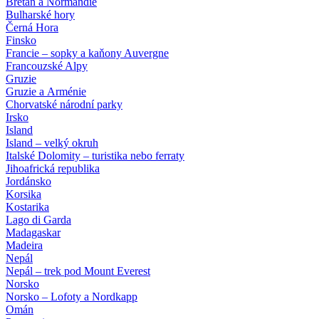
Bretaň a Normandie
Bulharské hory
Černá Hora
Finsko
Francie – sopky a kaňony Auvergne
Francouzské Alpy
Gruzie
Gruzie a Arménie
Chorvatské národní parky
Irsko
Island
Island – velký okruh
Italské Dolomity – turistika nebo ferraty
Jihoafrická republika
Jordánsko
Korsika
Kostarika
Lago di Garda
Madagaskar
Madeira
Nepál
Nepál – trek pod Mount Everest
Norsko
Norsko – Lofoty a Nordkapp
Omán