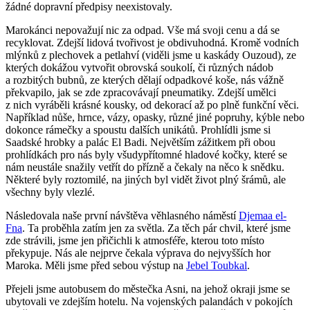
žádné dopravní předpisy neexistovaly.
Marokánci nepovažují nic za odpad. Vše má svoji cenu a dá se
recyklovat. Zdejší lidová tvořivost je obdivuhodná. Kromě vodních
mlýnků z plechovek a petlahví (viděli jsme u kaskády Ouzoud), ze
kterých dokážou vytvořit obrovská soukolí, či různých nádob
a rozbitých bubnů, ze kterých dělají odpadkové koše, nás vážně
překvapilo, jak se zde zpracovávají pneumatiky. Zdejší umělci
z nich vyráběli krásné kousky, od dekorací až po plně funkční věci.
Například nůše, hrnce, vázy, opasky, různé jiné popruhy, kýble nebo
dokonce rámečky a spoustu dalších unikátů. Prohlídli jsme si
Saadské hrobky a palác El Badi. Největším zážitkem při obou
prohlídkách pro nás byly všudypřítomné hladové kočky, které se
nám neustále snažily vetřít do přízně a čekaly na něco k snědku.
Některé byly roztomilé, na jiných byl vidět život plný šrámů, ale
všechny byly vlezlé.
Následovala naše první návštěva věhlasného náměstí
Djemaa el-
Fna
. Ta proběhla zatím jen za světla. Za těch pár chvil, které jsme
zde strávili, jsme jen přičichli k atmosféře, kterou toto místo
překypuje. Nás ale nejprve čekala výprava do nejvyšších hor
Maroka. Měli jsme před sebou výstup na
Jebel Toubkal
.
Přejeli jsme autobusem do městečka Asni, na jehož okraji jsme se
ubytovali ve zdejším hotelu. Na vojenských palandách v pokojích