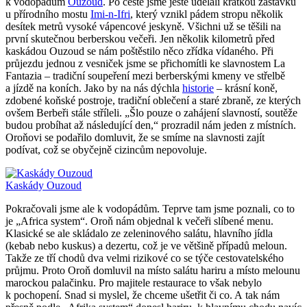
k vodopádům
Ouzoud
. Po cestě jsme ještě udělali krátkou zastávku
u přírodního mostu
Imi-n-Ifri
, který vznikl pádem stropu několik
desítek metrů vysoké vápencové jeskyně. Všichni už se těšili na
první skutečnou berberskou večeři. Jen několik kilometrů před
kaskádou Ouzoud se nám poštěstilo něco zřídka vídaného. Při
průjezdu jednou z vesniček jsme se přichomítli ke slavnostem La
Fantazia – tradiční soupeření mezi berberskými kmeny ve střelbě
a jízdě na koních. Jako by na nás dýchla
historie
– krásní koně,
zdobené koňské postroje, tradiční oblečení a staré zbraně, ze kterých
ovšem Berbeři stále stříleli. „Šlo pouze o zahájení slavností, soutěže
budou probíhat až následující den,“ prozradil nám jeden z místních.
Oroňovi se podařilo domluvit, že se smíme na slavnosti zajít
podívat, což se obyčejně cizincům nepovoluje.
Kaskády Ouzoud
Pokračovali jsme ale k vodopádům. Teprve tam jsme poznali, co to
je „Africa system“. Oroň nám objednal k večeři slíbené menu.
Klasické se ale skládalo ze zeleninového salátu, hlavního jídla
(kebab nebo kuskus) a dezertu, což je ve většině případů meloun.
Takže ze tří chodů dva velmi rizikové co se týče cestovatelského
průjmu. Proto Oroň domluvil na místo salátu hariru a místo melounu
marockou palačinku. Pro majitele restaurace to však nebylo
k pochopení. Snad si myslel, že chceme ušetřit či co. A tak nám