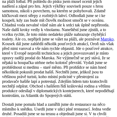
na pláži fotbal. Při pohledu do písku jsem musel ocenit jejich
nadšení a zápal pro hru. Jejich výkřiky souviseli pouze s hrou
samotnou, nikoli s povrchem, na kterém se pohybovali. Zdatně
kličkovali mezi střepy z rozbitých lahví. Odhodlali jsme se i ke
koupeli, kdy zas bude mít člověk možnost smočit se v oceánu.
Chladná voda nevalné vůně nám ale k srdci tak úplně nepřirostla.
Naše další kroky vedly k vlnolamu. Naneštěstí jsme zjistili, a to
vcelku rychle, že toto místo nedaleko pláže nahrazuje chybějící
toalety. Ale co, nepřijeli jsme se válet na pláži, ale poznávat
Maroko
.
Kousek dál jsme zahlédli několik pouťových atrakcí, Oroň nás však
před nimi varoval a vše nám rychle objasnil. Jde o pouťové atrakce,
které v Evropě neprošli technickou a jejich provozovatel je místo
opravy raději prodal do Maroka. Ne výjimečně se prý stává, že se
nějaká ta houpačka utrhne nebo kolotoč převrátí. Vydali jsme se
prohlédnout si medinu – staré město. Při prohlídce se nám hned
několikrát pokusili prodat hašiš. Nechtěli jsme, jelikož jsou to
většinou právě turisti, koho místní policisté v přestrojení za
prodavače hašiše lapí a potrestají. Zdejším lidem tuto kratochvíli
nechtějí odpírat. Obchod s hašišem řídí královská rodina a většinu
produkce odesílají v diplomatických kontejnerech, které nepodléhají
kontrolám, za Atlantik do Spojených států.
Dostali jsme pomalu hlad a zamířili jsme do restaurace na něco
místního k snědku. Usedli jsme v ulici plné restaurací. Jedna vedle
druhé. Posadili jsme se na terasu a objednali jsme si. V tu chvíli