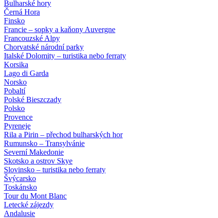
Bulharské hory
Černá Hora
Finsko
Francie – sopky a kaňony Auvergne
Francouzské Alpy
Chorvatské národní parky
Italské Dolomity – turistika nebo ferraty
Korsika
Lago di Garda
Norsko
Pobaltí
Polské Bieszczady
Polsko
Provence
Pyreneje
Rila a Pirin – přechod bulharských hor
Rumunsko – Transylvánie
Severní Makedonie
Skotsko a ostrov Skye
Slovinsko – turistika nebo ferraty
Švýcarsko
Toskánsko
Tour du Mont Blanc
Letecké zájezdy
Andalusie