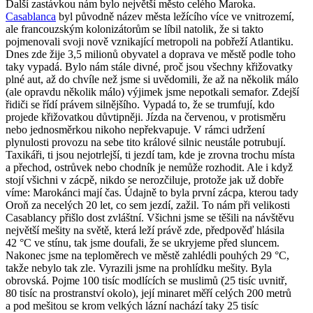
Další zastávkou nám bylo největší město celého Maroka.
Casablanca
byl původně název města ležícího více ve vnitrozemí,
ale francouzským kolonizátorům se líbil natolik, že si takto
pojmenovali svoji nově vznikající metropoli na pobřeží Atlantiku.
Dnes zde žije 3,5 milionů obyvatel a doprava ve městě podle toho
taky vypadá. Bylo nám stále divné, proč jsou všechny křižovatky
plné aut, až do chvíle než jsme si uvědomili, že až na několik málo
(ale opravdu několik málo) výjimek jsme nepotkali semafor. Zdejší
řidiči se řídí právem silnějšího. Vypadá to, že se trumfují, kdo
projede křižovatkou důvtipněji. Jízda na červenou, v protisměru
nebo jednosměrkou nikoho nepřekvapuje. V rámci udržení
plynulosti provozu na sebe tito králové silnic neustále potrubují.
Taxikáři, ti jsou nejotrlejší, ti jezdí tam, kde je zrovna trochu místa
a přechod, ostrůvek nebo chodník je nemůže rozhodit. Ale i když
stojí všichni v zácpě, nikdo se nerozčiluje, protože jak už dobře
víme: Marokánci mají čas. Údajně to byla první zácpa, kterou tady
Oroň za necelých 20 let, co sem jezdí, zažil. To nám při velikosti
Casablancy přišlo dost zvláštní. Všichni jsme se těšili na návštěvu
největší mešity na světě, která leží právě zde, předpověď hlásila
42 °C ve stínu, tak jsme doufali, že se ukryjeme před sluncem.
Nakonec jsme na teploměrech ve městě zahlédli pouhých 29 °C,
takže nebylo tak zle. Vyrazili jsme na prohlídku mešity. Byla
obrovská. Pojme 100 tisíc modlících se muslimů (25 tisíc uvnitř,
80 tisíc na prostranství okolo), její minaret měří celých 200 metrů
a pod mešitou se krom velkých lázní nachází taky 25 tisíc