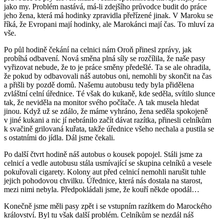
jako my. Problém nastává, má-li zdejšího průvodce budit do práce
jeho žena, která má hodinky zpravidla přeřízené jinak. V Maroku se
říká, že Evropani mají hodinky, ale Marokánci mají čas. To mluví za
vše.
Po půl hodině čekání na celnici nám Oroň přinesl zprávy, jak
probíhá odbavení. Nová směna plná síly se rozčílila, že naše pasy
vyřizovat nebude, že to je práce směny předešlé. Ta se ale ohradila,
že pokud by odbavovali náš autobus oni, nemohli by skončit na čas
a přišli by pozdě domů. Našemu autobusu tedy byla přidělena
zvláštní celní úřednice. Té však do kukaně, kde seděla, svítilo slunce
tak, že neviděla na monitor svého počítače. A tak musela hledat
jinou. Když už se zdálo, že máme vyhráno, žena seděla spokojeně
v jiné kukani a nic jí nebránilo začít dávat razítka, přinesli celníkům
k svačině grilovaná kuřata, takže úřednice všeho nechala a pustila se
s ostatními do jídla. Dál jsme čekali.
Po další čtvrt hodině náš autobus o kousek popojel. Stáli jsme za
celnicí a vedle autobusu stála usmívající se skupina celníků a vesele
pokuřovali cigarety. Kolony aut před celnicí nemohli narušit tuhle
jejich pohodovou chvilku. Úřednice, která nás dostala na starost,
mezi nimi nebyla. Předpokládali jsme, že kouří někde opodál…
Konečně jsme měli pasy zpět i se vstupním razítkem do Marockého
království. Byl tu však další problém. Celníkům se nezdál náš