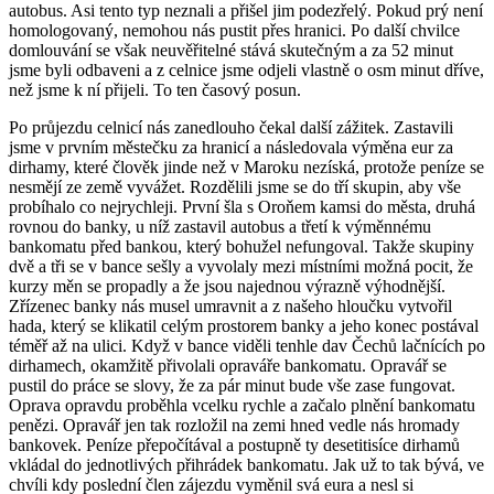
autobus. Asi tento typ neznali a přišel jim podezřelý. Pokud prý není
homologovaný, nemohou nás pustit přes hranici. Po další chvilce
domlouvání se však neuvěřitelné stává skutečným a za 52 minut
jsme byli odbaveni a z celnice jsme odjeli vlastně o osm minut dříve,
než jsme k ní přijeli. To ten časový posun.
Po průjezdu celnicí nás zanedlouho čekal další zážitek. Zastavili
jsme v prvním městečku za hranicí a následovala výměna eur za
dirhamy, které člověk jinde než v Maroku nezíská, protože peníze se
nesmějí ze země vyvážet. Rozdělili jsme se do tří skupin, aby vše
probíhalo co nejrychleji. První šla s Oroňem kamsi do města, druhá
rovnou do banky, u níž zastavil autobus a třetí k výměnnému
bankomatu před bankou, který bohužel nefungoval. Takže skupiny
dvě a tři se v bance sešly a vyvolaly mezi místními možná pocit, že
kurzy měn se propadly a že jsou najednou výrazně výhodnější.
Zřízenec banky nás musel umravnit a z našeho hloučku vytvořil
hada, který se klikatil celým prostorem banky a jeho konec postával
téměř až na ulici. Když v bance viděli tenhle dav Čechů lačnících po
dirhamech, okamžitě přivolali opraváře bankomatu. Opravář se
pustil do práce se slovy, že za pár minut bude vše zase fungovat.
Oprava opravdu proběhla vcelku rychle a začalo plnění bankomatu
penězi. Opravář jen tak rozložil na zemi hned vedle nás hromady
bankovek. Peníze přepočítával a postupně ty desetitisíce dirhamů
vkládal do jednotlivých přihrádek bankomatu. Jak už to tak bývá, ve
chvíli kdy poslední člen zájezdu vyměnil svá eura a nesl si