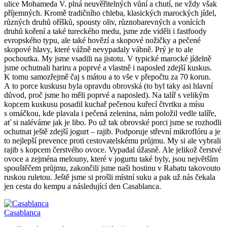
ulice Mohameda V. plná neuvěřitelných vůní a chutí, ne vždy však
příjemných. Kromě tradičního chleba, klasických marockých jídel,
různých druhů oříšků, spousty oliv, různobarevných a vonících
druhů koření a také tureckého medu, jsme zde viděli i fastfoody
evropského typu, ale také hovězí a skopové nožičky a pečené
skopové hlavy, které vážně nevypadaly vábně. Prý je to ale
pochoutka. My jsme vsadili na jistotu. V typické marocké jídelně
jsme ochutnali hariru a poprvé a vlastně i naposled zdejší kuskus.
K tomu samozřejmě čaj s mátou a to vše v přepočtu za 70 korun.
A to porce kuskusu byla opravdu obrovská (to byl taky asi hlavní
důvod, proč jsme ho měli poprvé a naposled). Na talíř s velikým
kopcem kuskusu posadil kuchař pečenou kuřecí čtvrtku a mísu
s omáčkou, kde plavala i pečená zelenina, nám položil vedle talíře,
ať si naléváme jak je libo. Po už tak obrovské porci jsme se rozhodli
ochutnat ještě zdejší jogurt – rajib. Podporuje střevní mikroflóru a je
to nejlepší prevence proti cestovatelskému průjmu. My si ale vybrali
rajib s kopcem čerstvého ovoce. Vypadal úžasně. Ale jelikož čerstvé
ovoce a zejména melouny, které v jogurtu také byly, jsou největším
spouštěčem průjmu, zakončili jsme naši hostinu v Rabatu takovouto
ruskou ruletou. Ještě jsme si prošli místní suku a pak už nás čekala
jen cesta do kempu a následující den Casablanca.
Casablanca