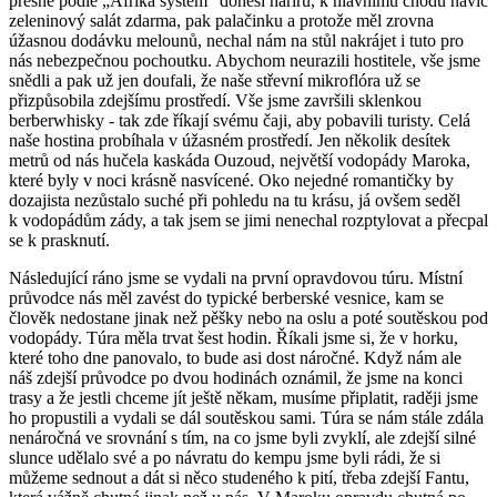
přesně podle „Afrika system“ donesl hariru, k hlavnímu chodu navíc
zeleninový salát zdarma, pak palačinku a protože měl zrovna
úžasnou dodávku melounů, nechal nám na stůl nakrájet i tuto pro
nás nebezpečnou pochoutku. Abychom neurazili hostitele, vše jsme
snědli a pak už jen doufali, že naše střevní mikroflóra už se
přizpůsobila zdejšímu prostředí. Vše jsme završili sklenkou
berberwhisky - tak zde říkají svému čaji, aby pobavili turisty. Celá
naše hostina probíhala v úžasném prostředí. Jen několik desítek
metrů od nás hučela kaskáda Ouzoud, největší vodopády Maroka,
které byly v noci krásně nasvícené. Oko nejedné romantičky by
dozajista nezůstalo suché při pohledu na tu krásu, já ovšem seděl
k vodopádům zády, a tak jsem se jimi nenechal rozptylovat a přecpal
se k prasknutí.
Následující ráno jsme se vydali na první opravdovou túru. Místní
průvodce nás měl zavést do typické berberské vesnice, kam se
člověk nedostane jinak než pěšky nebo na oslu a poté soutěskou pod
vodopády. Túra měla trvat šest hodin. Říkali jsme si, že v horku,
které toho dne panovalo, to bude asi dost náročné. Když nám ale
náš zdejší průvodce po dvou hodinách oznámil, že jsme na konci
trasy a že jestli chceme jít ještě někam, musíme připlatit, raději jsme
ho propustili a vydali se dál soutěskou sami. Túra se nám stále zdála
nenáročná ve srovnání s tím, na co jsme byli zvyklí, ale zdejší silné
slunce udělalo své a po návratu do kempu jsme byli rádi, že si
můžeme sednout a dát si něco studeného k pití, třeba zdejší Fantu,