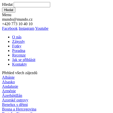
Hledat
Hledat
Menu
mundo@mundo.cz
+420 773 10 40 10
Facebook
Instagram
Youtube
O nás
Zájezdy
Fotky
Poradna
Recenze
Jak se přihlásit
Kontakty
Přehled všech zájezdů
Albánie
Alsasko
Andalusie
Arménie
Ázerbájdžán
Azorské ostrovy
Benelux s dětmi
Bosna a Hercegovina