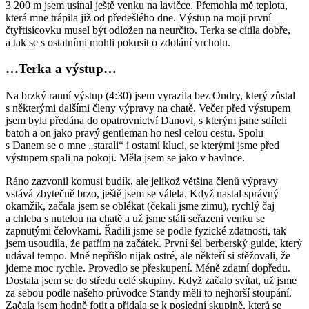
3 200 m jsem usínal ještě venku na lavičce. Přemohla mě teplota,
která mne trápila již od předešlého dne. Výstup na moji první
čtyřtisícovku musel být odložen na neurčito. Terka se cítila dobře,
a tak se s ostatními mohli pokusit o zdolání vrcholu.
…Terka a výstup…
Na brzký ranní výstup (4:30) jsem vyrazila bez Ondry, který zůstal
s některými dalšími členy výpravy na chatě. Večer před výstupem
jsem byla předána do opatrovnictví Danovi, s kterým jsme sdíleli
batoh a on jako pravý gentleman ho nesl celou cestu. Spolu
s Danem se o mne „starali“ i ostatní kluci, se kterými jsme před
výstupem spali na pokoji. Měla jsem se jako v bavlnce.
Ráno zazvonil komusi budík, ale jelikož většina členů výpravy
vstává zbytečně brzo, ještě jsem se válela. Když nastal správný
okamžik, začala jsem se oblékat (čekali jsme zimu), rychlý čaj
a chleba s nutelou na chatě a už jsme stáli seřazeni venku se
zapnutými čelovkami. Řadili jsme se podle fyzické zdatnosti, tak
jsem usoudila, že patřím na začátek. První šel berberský guide, který
udával tempo. Mně nepřišlo nijak ostré, ale někteří si stěžovali, že
jdeme moc rychle. Provedlo se přeskupení. Méně zdatní dopředu.
Dostala jsem se do středu celé skupiny. Když začalo svítat, už jsme
za sebou podle našeho průvodce Standy měli to nejhorší stoupání.
Začala jsem hodně fotit a přidala se k poslední skupině, která se