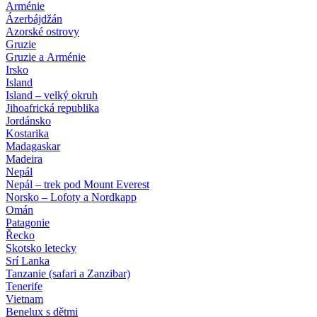
Arménie
Ázerbájdžán
Azorské ostrovy
Gruzie
Gruzie a Arménie
Irsko
Island
Island – velký okruh
Jihoafrická republika
Jordánsko
Kostarika
Madagaskar
Madeira
Nepál
Nepál – trek pod Mount Everest
Norsko – Lofoty a Nordkapp
Omán
Patagonie
Řecko
Skotsko letecky
Srí Lanka
Tanzanie (safari a Zanzibar)
Tenerife
Vietnam
Benelux s dětmi