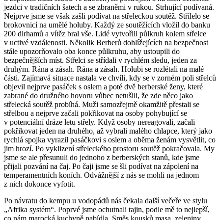
jezdci v tradičních šatech a se zbraněmi v rukou. Strhující podívaná.
Nejprve jsme se však zašli podívat na střeleckou soutěž. Střílelo se
brokovnicí na umělé holuby. Každý ze soutěžících vložil do banku
200 dirhamů a vítěz bral vše. Lidé vytvořili půlkruh kolem střelce
v uctivé vzdálenosti. Několik Berberů dohlížejících na bezpečnost
stále upozorňovalo oba konce půlkruhu, aby ustoupili do
bezpečnějších míst. Střelci se střídali v rychlém sledu, jeden za
druhým. Rána a zásah. Rána a zásah. Holubi se rozlétali na malé
části. Zajímavá situace nastala ve chvíli, kdy se v zorném poli střelců
objevil nejprve pasáček s oslem a poté dvě berberské ženy, které
zabrané do družného hovoru vůbec netušili, že zde něco jako
střelecká soutěž probíhá. Muži samozřejmě okamžitě přestali se
střelbou a nejprve začali pokřikovat na osoby pohybující se
v potenciální dráze letu střely. Když osoby nereagovali, začali
pokřikovat jeden na druhého, až vybrali malého chlapce, který jako
rychlá spojka vyrazil pasáčkovi s oslem a oběma ženám vysvětlit, co
jim hrozí. Po vyklizení střeleckého prostoru soutěž pokračovala. My
jsme se ale přesunuli do jednoho z berberských stanů, kde jsme
přijali pozvání na čaj. Po čaji jsme se šli podívat na zápolení na
temperamentních koních. Odvážnější z nás se mohli na jednom
z nich dokonce vyfotit.
Po návratu do kempu u vodopádů nás čekala další večeře ve stylu
„Afrika systém“. Poprvé jsme ochutnali tajin, podle mě to nejlepší,
co nám marocká kuchyně nabídla. Směs kousků masa, zeleniny