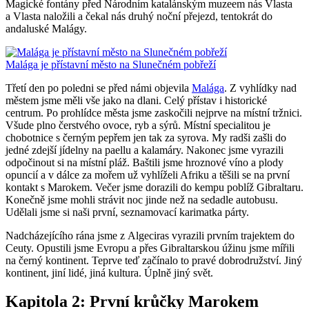
Magické fontány před Národním katalánským muzeem nás Vlasta
a Vlasta naložili a čekal nás druhý noční přejezd, tentokrát do
andaluské Malágy.
Malága je přístavní město na Slunečném pobřeží
Třetí den po poledni se před námi objevila
Malága
. Z vyhlídky nad
městem jsme měli vše jako na dlani. Celý přístav i historické
centrum. Po prohlídce města jsme zaskočili nejprve na místní tržnici.
Všude plno čerstvého ovoce, ryb a sýrů. Místní specialitou je
chobotnice s černým pepřem jen tak za syrova. My radši zašli do
jedné zdejší jídelny na paellu a kalamáry. Nakonec jsme vyrazili
odpočinout si na místní pláž. Baštili jsme hroznové víno a plody
opuncií a v dálce za mořem už vyhlíželi Afriku a těšili se na první
kontakt s Marokem. Večer jsme dorazili do kempu poblíž Gibraltaru.
Konečně jsme mohli strávit noc jinde než na sedadle autobusu.
Udělali jsme si naši první, seznamovací karimatka párty.
Nadcházejícího rána jsme z Algeciras vyrazili prvním trajektem do
Ceuty. Opustili jsme Evropu a přes Gibraltarskou úžinu jsme mířili
na černý kontinent. Teprve teď začínalo to pravé dobrodružství. Jiný
kontinent, jiní lidé, jiná kultura. Úplně jiný svět.
Kapitola 2: První krůčky Marokem