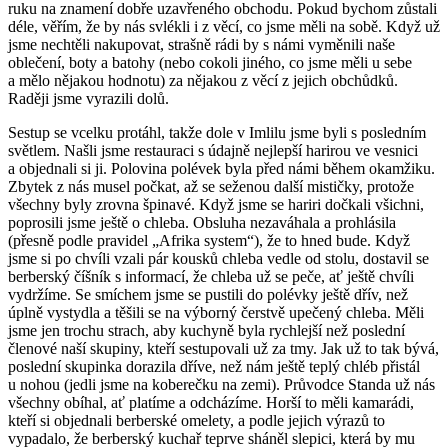
ruku na znamení dobře uzavřeného obchodu. Pokud bychom zůstali
déle, věřím, že by nás svlékli i z věcí, co jsme měli na sobě. Když už
jsme nechtěli nakupovat, strašně rádi by s námi vyměnili naše
oblečení, boty a batohy (nebo cokoli jiného, co jsme měli u sebe
a mělo nějakou hodnotu) za nějakou z věcí z jejich obchůdků.
Raději jsme vyrazili dolů.
Sestup se vcelku protáhl, takže dole v Imlilu jsme byli s posledním
světlem. Našli jsme restauraci s údajně nejlepší harirou ve vesnici
a objednali si ji. Polovina polévek byla před námi během okamžiku.
Zbytek z nás musel počkat, až se seženou další mističky, protože
všechny byly zrovna špinavé. Když jsme se hariri dočkali všichni,
poprosili jsme ještě o chleba. Obsluha nezaváhala a prohlásila
(přesně podle pravidel „Afrika system“), že to hned bude. Když
jsme si po chvíli vzali pár kousků chleba vedle od stolu, dostavil se
berberský číšník s informací, že chleba už se peče, ať ještě chvíli
vydržíme. Se smíchem jsme se pustili do polévky ještě dřív, než
úplně vystydla a těšili se na výborný čerstvě upečený chleba. Měli
jsme jen trochu strach, aby kuchyně byla rychlejší než poslední
členové naší skupiny, kteří sestupovali už za tmy. Jak už to tak bývá,
poslední skupinka dorazila dříve, než nám ještě teplý chléb přistál
u nohou (jedli jsme na koberečku na zemi). Průvodce Standa už nás
všechny obíhal, ať platíme a odcházíme. Horší to měli kamarádi,
kteří si objednali berberské omelety, a podle jejich výrazů to
vypadalo, že berberský kuchař teprve sháněl slepici, která by mu