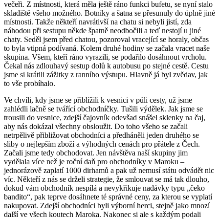
večeři. Z místnosti, která měla ještě ráno funkci bufetu, se nyní stalo
skladiště všeho možného. Botníky a šatna se přesunuly do úplně jiné
místnosti. Takže někteří navrátivší na chatu si nebyli jistí, zda
náhodou při sestupu někde špatně neodbočili a teď nestojí u jiné
chaty. Seděl jsem před chatou, pozoroval vracející se horaly, občas
to byla vtipná podívaná. Kolem druhé hodiny se začala vracet naše
skupina. Všem, kteří ráno vyrazili, se podařilo dosáhnout vrcholu.
Čekal nás zdlouhavý sestup dolů k autobusu po stejné cestě. Cestu
jsme si krátili zážitky z ranního výstupu. Hlavně já byl zvědav, jak
to vše probíhalo.
Ve chvíli, kdy jsme se přiblížili k vesnici v půli cesty, už jsme
zahlédli lačně se tvářící obchodníčky. Tušili výdělek. Jak jsme se
trousili do vesnice, zdejší čajovník odevšad snášel sklenky na čaj,
aby nás dokázal všechny obsloužit. Do toho všeho se začali
netrpělivě přibližovat obchodníci a předháněli jeden druhého se
sliby o nejlepším zboží a výhodných cenách pro přátele z Čech.
Začali jsme tedy obchodovat. Jen návštěva naší skupiny jim
vydělala více než je roční daň pro obchodníky v Maroku –
jednorázově zaplatí 1000 dirhamů a pak už nemusí státu odvádět nic
víc. Někteří z nás se drželi strategie, že smlouvat se má tak dlouho,
dokud vám obchodník nespílá a nevykřikuje nadávky typu „čeko
bandito“, pak teprve dosáhnete té správné ceny, za kterou se vyplatí
nakupovat. Zdejší obchodníci byli výborní herci, stejně jako mnozí
další ve všech koutech Maroka. Nakonec si ale s každým podali