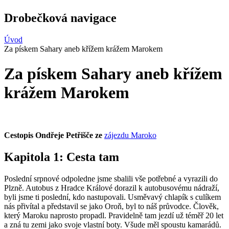
Drobečková navigace
Úvod
Za pískem Sahary aneb křížem krážem Marokem
Za pískem Sahary aneb křížem
krážem Marokem
Cestopis Ondřeje Petřišče ze
zájezdu Maroko
Kapitola 1: Cesta tam
Poslední srpnové odpoledne jsme sbalili vše potřebné a vyrazili do
Plzně. Autobus z Hradce Králové dorazil k autobusovému nádraží,
byli jsme ti poslední, kdo nastupovali. Usměvavý chlapík s culíkem
nás přivítal a představil se jako Oroň, byl to náš průvodce. Člověk,
který Maroku naprosto propadl. Pravidelně tam jezdí už téměř 20 let
a zná tu zemi jako svoje vlastní boty. Všude měl spoustu kamarádů.