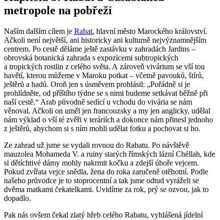
metropole na pobřeží
Naším dalším cílem je
Rabat
, hlavní město Marockého království.
Ačkoli není největší, ani historicky ani kulturně nejvýznamnějším
centrem. Po cestě děláme ještě zastávku v zahradách Jardins –
obrovská botanická zahrada s expozicemi subtropických
a tropických rostlin z celého světa. A zároveň vivárium se vší tou
havětí, kterou můžeme v Maroku potkat – včetně pavouků, štírů,
ještěrů a hadů. Oroň jen s úsměvem prohlásil: „Pořádně si je
prohlídněte, od příštího týdne se s nimi budeme setkávat běžně při
naší cestě.“ Arab původně sedící u vchodu do vivária se nám
věnoval. Ačkoli on uměl jen francouzsky a my jen anglicky, udělal
nám výklad o vší té zvěři v teráriích a dokonce nám přinesl jednoho
z ještěrů, abychom si s ním mohli udělat fotku a pochovat si ho.
Ze zahrad už jsme se vydali rovnou do Rabatu. Po návštěvě
mauzolea Mohameda V. a ruiny starých římských lázní Chéllah, kde
si dětíchtivé dámy mohly nakrmit kočku a zdejší úhoře vejcem.
Pokud zvířata vejce snědla, žena do roka zaručeně otěhotní. Podle
našeho průvodce je to stoprocentní a tak jsme odtud vyráželi se
dvěma matkami čekatelkami. Uvidíme za rok, prý se ozvou, jak to
dopadlo.
Pak nás ovšem čekal zlatý hřeb celého Rabatu, vyhlášená jídelní