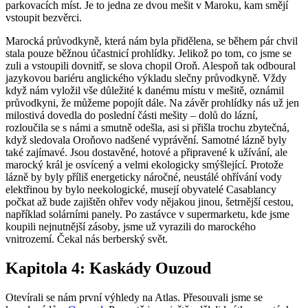
parkovacích míst. Je to jedna ze dvou mešit v Maroku, kam smějí
vstoupit bezvěrci.
Marocká průvodkyně, která nám byla přidělena, se během pár chvil
stala pouze běžnou účastnicí prohlídky. Jelikož po tom, co jsme se
zuli a vstoupili dovnitř, se slova chopil Oroň. Alespoň tak odboural
jazykovou bariéru anglického výkladu slečny průvodkyně. Vždy
když nám vyložil vše důležité k danému místu v mešitě, oznámil
průvodkyni, že můžeme popojít dále. Na závěr prohlídky nás už jen
milostivá dovedla do poslední části mešity – dolů do lázní,
rozloučila se s námi a smutně odešla, asi si přišla trochu zbytečná,
když sledovala Oroňovo nadšené vyprávění. Samotné lázně byly
také zajímavé. Jsou dostavěné, hotové a připravené k užívání, ale
marocký král je osvícený a velmi ekologicky smýšlející. Protože
lázně by byly příliš energeticky náročné, neustálé ohřívání vody
elektřinou by bylo neekologické, musejí obyvatelé Casablancy
počkat až bude zajištěn ohřev vody nějakou jinou, šetrnější cestou,
například solárními panely. Po zastávce v supermarketu, kde jsme
koupili nejnutnější zásoby, jsme už vyrazili do marockého
vnitrozemí. Čekal nás berberský svět.
Kapitola 4: Kaskády Ouzoud
Otevírali se nám první výhledy na Atlas. Přesouvali jsme se