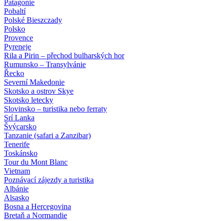
Patagonie
Pobaltí
Polské Bieszczady
Polsko
Provence
Pyreneje
Rila a Pirin – přechod bulharských hor
Rumunsko – Transylvánie
Řecko
Severní Makedonie
Skotsko a ostrov Skye
Skotsko letecky
Slovinsko – turistika nebo ferraty
Srí Lanka
Švýcarsko
Tanzanie (safari a Zanzibar)
Tenerife
Toskánsko
Tour du Mont Blanc
Vietnam
Poznávací zájezdy
a turistika
Albánie
Alsasko
Bosna a Hercegovina
Bretaň a Normandie