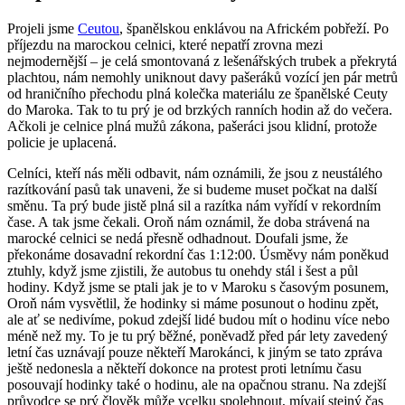
Projeli jsme
Ceutou
, španělskou enklávou na Africkém pobřeží. Po
příjezdu na marockou celnici, které nepatří zrovna mezi
nejmodernější – je celá smontovaná z lešenářských trubek a překrytá
plachtou, nám nemohly uniknout davy pašeráků vozící jen pár metrů
od hraničního přechodu plná kolečka materiálu ze španělské Ceuty
do Maroka. Tak to tu prý je od brzkých ranních hodin až do večera.
Ačkoli je celnice plná mužů zákona, pašeráci jsou klidní, protože
policie je uplacená.
Celníci, kteří nás měli odbavit, nám oznámili, že jsou z neustálého
razítkování pasů tak unaveni, že si budeme muset počkat na další
směnu. Ta prý bude jistě plná sil a razítka nám vyřídí v rekordním
čase. A tak jsme čekali. Oroň nám oznámil, že doba strávená na
marocké celnici se nedá přesně odhadnout. Doufali jsme, že
překonáme dosavadní rekordní čas 1:12:00. Úsměvy nám poněkud
ztuhly, když jsme zjistili, že autobus tu onehdy stál i šest a půl
hodiny. Když jsme se ptali jak je to v Maroku s časovým posunem,
Oroň nám vysvětlil, že hodinky si máme posunout o hodinu zpět,
ale ať se nedivíme, pokud zdejší lidé budou mít o hodinu více nebo
méně než my. To je tu prý běžné, poněvadž před pár lety zavedený
letní čas uznávají pouze někteří Marokánci, k jiným se tato zpráva
ještě nedonesla a někteří dokonce na protest proti letnímu času
posouvají hodinky také o hodinu, ale na opačnou stranu. Na zdejší
průvodce se prý člověk může vcelku spolehnout, mívají stejný čas