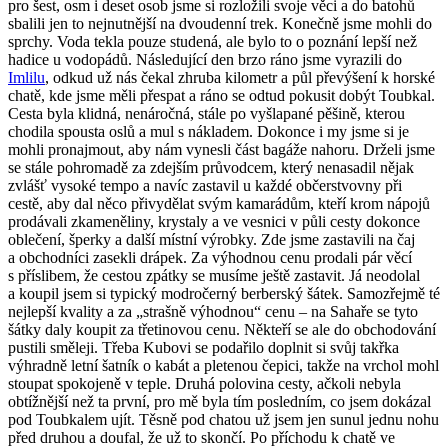
pro šest, osm i deset osob jsme si rozložili svoje věci a do batohů
sbalili jen to nejnutnější na dvoudenní trek. Konečně jsme mohli do
sprchy. Voda tekla pouze studená, ale bylo to o poznání lepší než
hadice u vodopádů. Následující den brzo ráno jsme vyrazili do
Imlilu
, odkud už nás čekal zhruba kilometr a půl převýšení k horské
chatě, kde jsme měli přespat a ráno se odtud pokusit dobýt Toubkal.
Cesta byla klidná, nenáročná, stále po vyšlapané pěšině, kterou
chodila spousta oslů a mul s nákladem. Dokonce i my jsme si je
mohli pronajmout, aby nám vynesli část bagáže nahoru. Drželi jsme
se stále pohromadě za zdejším průvodcem, který nenasadil nějak
zvlášť vysoké tempo a navíc zastavil u každé občerstvovny při
cestě, aby dal něco přivydělat svým kamarádům, kteří krom nápojů
prodávali zkameněliny, krystaly a ve vesnici v půli cesty dokonce
oblečení, šperky a další místní výrobky. Zde jsme zastavili na čaj
a obchodníci zasekli drápek. Za výhodnou cenu prodali pár věcí
s příslibem, že cestou zpátky se musíme ještě zastavit. Já neodolal
a koupil jsem si typický modročerný berberský šátek. Samozřejmě té
nejlepší kvality a za „strašně výhodnou“ cenu – na Sahaře se tyto
šátky daly koupit za třetinovou cenu. Někteří se ale do obchodování
pustili směleji. Třeba Kubovi se podařilo doplnit si svůj takřka
výhradně letní šatník o kabát a pletenou čepici, takže na vrchol mohl
stoupat spokojeně v teple. Druhá polovina cesty, ačkoli nebyla
obtížnější než ta první, pro mě byla tím posledním, co jsem dokázal
pod Toubkalem ujít. Těsně pod chatou už jsem jen sunul jednu nohu
před druhou a doufal, že už to skončí. Po příchodu k chatě ve