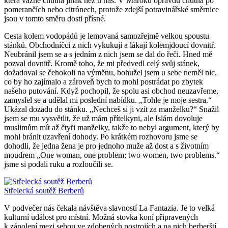
která vážně chutná jinak než u nás. V Maroku opravdu chutná po
pomerančích nebo citrónech, protože zdejší potravinářské směrnice
jsou v tomto směru dosti přísné.
Cesta kolem vodopádů je lemovaná samozřejmě velkou spoustu
stánků. Obchodníčci z nich vykukují a lákají kolemjdoucí dovnitř.
Neubránil jsem se a s jedním z nich jsem se dal do řeči. Hned mě
pozval dovnitř. Kromě toho, že mi předvedl celý svůj stánek,
dožadoval se čehokoli na výměnu, bohužel jsem u sebe neměl nic,
co by ho zajímalo a zároveň bych to mohl postrádat po zbytek
našeho putování. Když pochopil, že spolu asi obchod neuzavřeme,
zamyslel se a udělal mi poslední nabídku. „Tohle je moje sestra.“
Ukázal dozadu do stánku. „Nechceš si ji vzít za manželku?“ Snažil
jsem se mu vysvětlit, že už mám přítelkyni, ale Islám dovoluje
muslimům mít až čtyři manželky, takže to nebyl argument, který by
mohl bránit uzavření dohody. Po krátkém rozhovoru jsme se
dohodli, že jedna žena je pro jednoho muže až dost a s životním
moudrem „One woman, one problem; two women, two problems.“
jsme si podali ruku a rozloučili se.
Střelecká soutěž Berberů
V podvečer nás čekala návštěva slavností La Fantazia. Je to velká
kulturní událost pro místní. Možná stovka koní připravených
k zápolení mezi sebou ve zdobených postrojích a na nich berberští