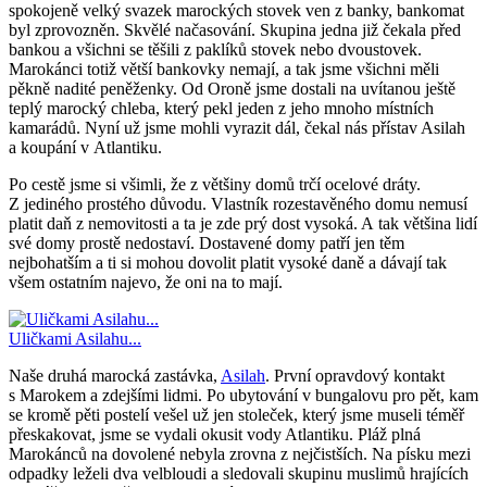
spokojeně velký svazek marockých stovek ven z banky, bankomat
byl zprovozněn. Skvělé načasování. Skupina jedna již čekala před
bankou a všichni se těšili z paklíků stovek nebo dvoustovek.
Marokánci totiž větší bankovky nemají, a tak jsme všichni měli
pěkně nadité peněženky. Od Oroně jsme dostali na uvítanou ještě
teplý marocký chleba, který pekl jeden z jeho mnoho místních
kamarádů. Nyní už jsme mohli vyrazit dál, čekal nás přístav Asilah
a koupání v Atlantiku.
Po cestě jsme si všimli, že z většiny domů trčí ocelové dráty.
Z jediného prostého důvodu. Vlastník rozestavěného domu nemusí
platit daň z nemovitosti a ta je zde prý dost vysoká. A tak většina lidí
své domy prostě nedostaví. Dostavené domy patří jen těm
nejbohatším a ti si mohou dovolit platit vysoké daně a dávají tak
všem ostatním najevo, že oni na to mají.
Uličkami Asilahu...
Naše druhá marocká zastávka,
Asilah
. První opravdový kontakt
s Marokem a zdejšími lidmi. Po ubytování v bungalovu pro pět, kam
se kromě pěti postelí vešel už jen stoleček, který jsme museli téměř
přeskakovat, jsme se vydali okusit vody Atlantiku. Pláž plná
Marokánců na dovolené nebyla zrovna z nejčistších. Na písku mezi
odpadky leželi dva velbloudi a sledovali skupinu muslimů hrajících