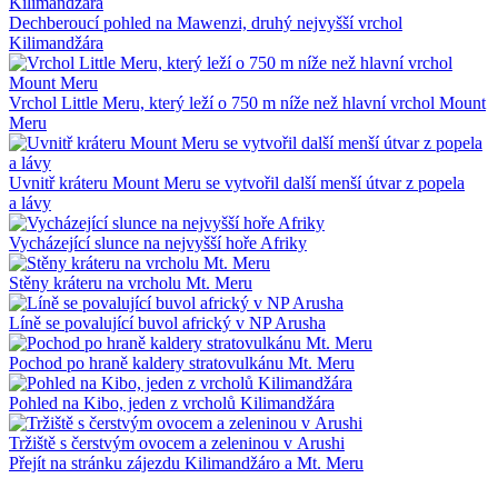
Dechberoucí pohled na Mawenzi, druhý nejvyšší vrchol
Kilimandžára
Vrchol Little Meru, který leží o 750 m níže než hlavní vrchol Mount
Meru
Uvnitř kráteru Mount Meru se vytvořil další menší útvar z popela
a lávy
Vycházející slunce na nejvyšší hoře Afriky
Stěny kráteru na vrcholu Mt. Meru
Líně se povalující buvol africký v NP Arusha
Pochod po hraně kaldery stratovulkánu Mt. Meru
Pohled na Kibo, jeden z vrcholů Kilimandžára
Tržiště s čerstvým ovocem a zeleninou v Arushi
Přejít na stránku zájezdu Kilimandžáro a Mt. Meru