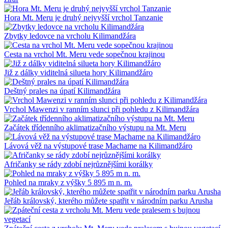
Hora Mt. Meru je druhý nejvyšší vrchol Tanzanie
Zbytky ledovce na vrcholu Kilimandžára
Cesta na vrchol Mt. Meru vede sopečnou krajinou
Již z dálky viditelná silueta hory Kilimandžáro
Deštný prales na úpatí Kilimandžára
Vrchol Mawenzi v ranním slunci při pohledu z Kilimandžára
Začátek třídenního aklimatizačního výstupu na Mt. Meru
Lávová věž na výstupové trase Machame na Kilimandžáro
Afričanky se rády zdobí nejrůznějšími korálky
Pohled na mraky z výšky 5 895 m n. m.
Jeřáb královský, kterého můžete spatřit v národním parku Arusha