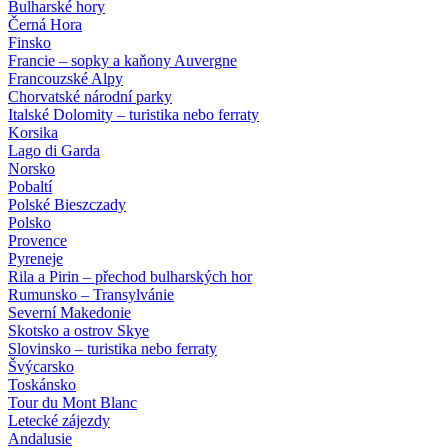
Bulharské hory
Černá Hora
Finsko
Francie – sopky a kaňony Auvergne
Francouzské Alpy
Chorvatské národní parky
Italské Dolomity – turistika nebo ferraty
Korsika
Lago di Garda
Norsko
Pobaltí
Polské Bieszczady
Polsko
Provence
Pyreneje
Rila a Pirin – přechod bulharských hor
Rumunsko – Transylvánie
Severní Makedonie
Skotsko a ostrov Skye
Slovinsko – turistika nebo ferraty
Švýcarsko
Toskánsko
Tour du Mont Blanc
Letecké zájezdy
Andalusie