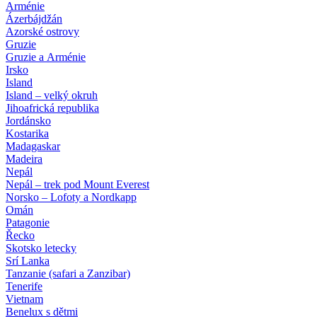
Arménie
Ázerbájdžán
Azorské ostrovy
Gruzie
Gruzie a Arménie
Irsko
Island
Island – velký okruh
Jihoafrická republika
Jordánsko
Kostarika
Madagaskar
Madeira
Nepál
Nepál – trek pod Mount Everest
Norsko – Lofoty a Nordkapp
Omán
Patagonie
Řecko
Skotsko letecky
Srí Lanka
Tanzanie (safari a Zanzibar)
Tenerife
Vietnam
Benelux s dětmi