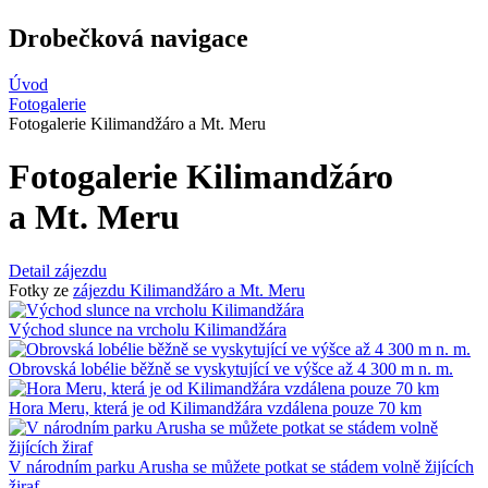
Drobečková navigace
Úvod
Fotogalerie
Fotogalerie Kilimandžáro a Mt. Meru
Fotogalerie Kilimandžáro
a Mt. Meru
Detail zájezdu
Fotky ze
zájezdu Kilimandžáro a Mt. Meru
Východ slunce na vrcholu Kilimandžára
Obrovská lobélie běžně se vyskytující ve výšce až 4 300 m n. m.
Hora Meru, která je od Kilimandžára vzdálena pouze 70 km
V národním parku Arusha se můžete potkat se stádem volně žijících
žiraf