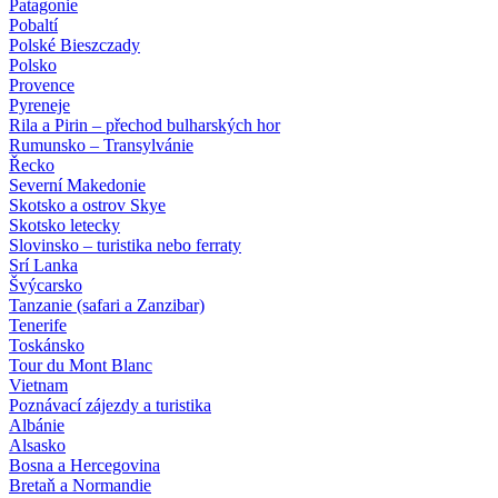
Patagonie
Pobaltí
Polské Bieszczady
Polsko
Provence
Pyreneje
Rila a Pirin – přechod bulharských hor
Rumunsko – Transylvánie
Řecko
Severní Makedonie
Skotsko a ostrov Skye
Skotsko letecky
Slovinsko – turistika nebo ferraty
Srí Lanka
Švýcarsko
Tanzanie (safari a Zanzibar)
Tenerife
Toskánsko
Tour du Mont Blanc
Vietnam
Poznávací zájezdy
a turistika
Albánie
Alsasko
Bosna a Hercegovina
Bretaň a Normandie