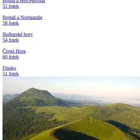
Bosna a Hercegovina
51 fotek
Bretaň a Normandie
58 fotek
Bulharské hory
54 fotek
Černá Hora
60 fotek
Finsko
51 fotek