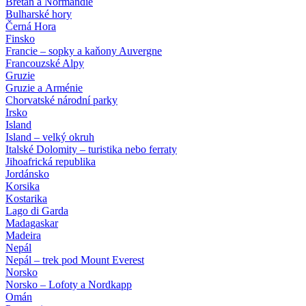
Bretaň a Normandie
Bulharské hory
Černá Hora
Finsko
Francie – sopky a kaňony Auvergne
Francouzské Alpy
Gruzie
Gruzie a Arménie
Chorvatské národní parky
Irsko
Island
Island – velký okruh
Italské Dolomity – turistika nebo ferraty
Jihoafrická republika
Jordánsko
Korsika
Kostarika
Lago di Garda
Madagaskar
Madeira
Nepál
Nepál – trek pod Mount Everest
Norsko
Norsko – Lofoty a Nordkapp
Omán