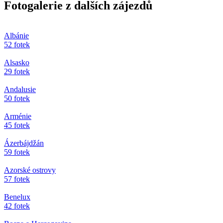
Fotogalerie z dalších zájezdů
Albánie
52 fotek
Alsasko
29 fotek
Andalusie
50 fotek
Arménie
45 fotek
Ázerbájdžán
59 fotek
Azorské ostrovy
57 fotek
Benelux
42 fotek