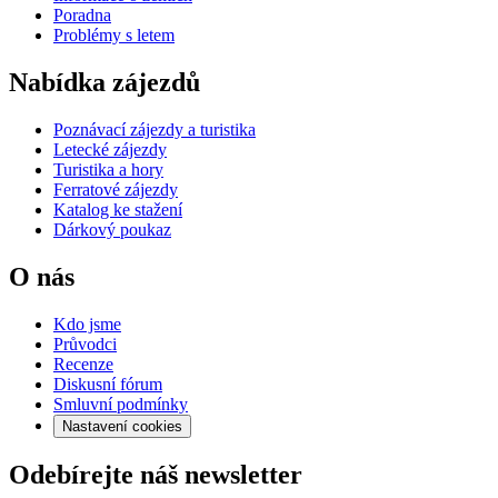
Poradna
Problémy s letem
Nabídka zájezdů
Poznávací zájezdy a turistika
Letecké zájezdy
Turistika a hory
Ferratové zájezdy
Katalog ke stažení
Dárkový poukaz
O nás
Kdo jsme
Průvodci
Recenze
Diskusní fórum
Smluvní podmínky
Nastavení cookies
Odebírejte náš newsletter