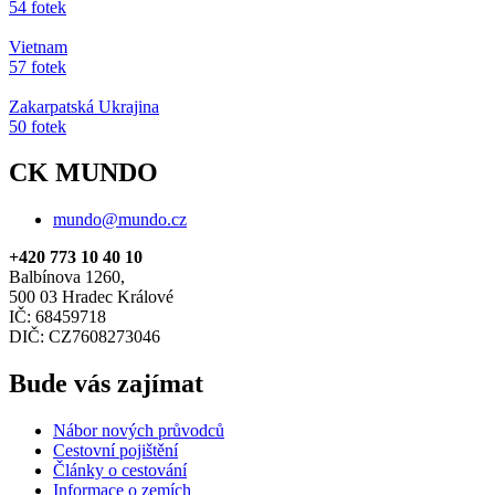
54 fotek
Vietnam
57 fotek
Zakarpatská Ukrajina
50 fotek
CK MUNDO
mundo@mundo.cz
+420 773 10 40 10
Balbínova 1260,
500 03 Hradec Králové
IČ: 68459718
DIČ: CZ7608273046
Bude vás zajímat
Nábor nových průvodců
Cestovní pojištění
Články o cestování
Informace o zemích