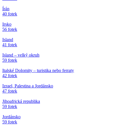
Írán
40 fotek
Irsko
56 fotek
Island
41 fotek
Island – velký okruh
59 fotek
Italské Dolomity – turistika nebo ferraty
42 fotek
Izrael, Palestina a Jordánsko
47 fotek
Jihoafrická republika
59 fotek
Jordánsko
59 fotek