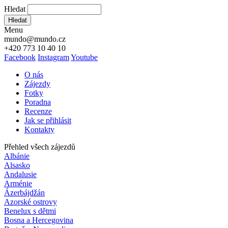
Hledat
Hledat
Menu
mundo@mundo.cz
+420 773 10 40 10
Facebook
Instagram
Youtube
O nás
Zájezdy
Fotky
Poradna
Recenze
Jak se přihlásit
Kontakty
Přehled všech zájezdů
Albánie
Alsasko
Andalusie
Arménie
Ázerbájdžán
Azorské ostrovy
Benelux s dětmi
Bosna a Hercegovina