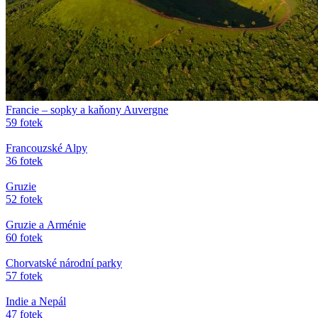
Francie – sopky a kaňony Auvergne
59 fotek
Francouzské Alpy
36 fotek
Gruzie
52 fotek
Gruzie a Arménie
60 fotek
Chorvatské národní parky
57 fotek
Indie a Nepál
47 fotek