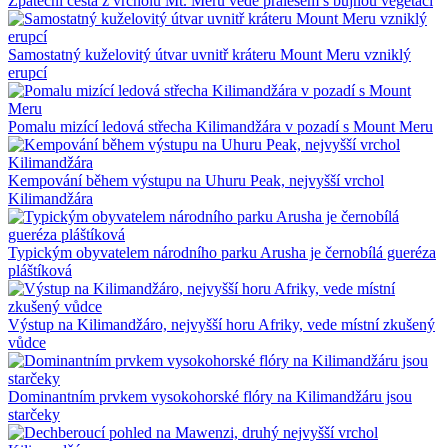
Zpáteční cesta z vrcholu Mt. Meru vede pralesem s bujnou vegetací
Samostatný kuželovitý útvar uvnitř kráteru Mount Meru vzniklý
erupcí
Pomalu mizící ledová střecha Kilimandžára v pozadí s Mount Meru
Kempování během výstupu na Uhuru Peak, nejvyšší vrchol
Kilimandžára
Typickým obyvatelem národního parku Arusha je černobílá gueréza
pláštíková
Výstup na Kilimandžáro, nejvyšší horu Afriky, vede místní zkušený
vůdce
Dominantním prvkem vysokohorské flóry na Kilimandžáru jsou
starčeky