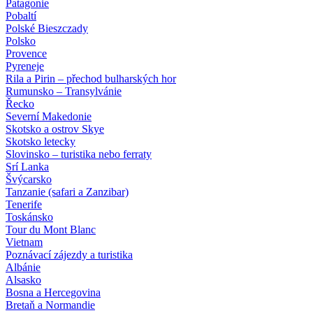
Patagonie
Pobaltí
Polské Bieszczady
Polsko
Provence
Pyreneje
Rila a Pirin – přechod bulharských hor
Rumunsko – Transylvánie
Řecko
Severní Makedonie
Skotsko a ostrov Skye
Skotsko letecky
Slovinsko – turistika nebo ferraty
Srí Lanka
Švýcarsko
Tanzanie (safari a Zanzibar)
Tenerife
Toskánsko
Tour du Mont Blanc
Vietnam
Poznávací zájezdy
a turistika
Albánie
Alsasko
Bosna a Hercegovina
Bretaň a Normandie