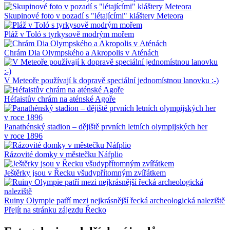
Skupinové foto v pozadí s "létajícími" kláštery Meteora
Pláž v Toló s tyrkysově modrým mořem
Chrám Dia Olympského a Akropolis v Aténách
V Meteoře používají k dopravě speciální jednomístnou lanovku :-)
Héfaistův chrám na aténské Agoře
Panathénský stadion – dějiště prvních letních olympijských her
v roce 1896
Rázovité domky v městečku Náfplio
Ještěrky jsou v Řecku všudypřítomným zvířátkem
Ruiny Olympie patří mezi nejkrásnější řecká archeologická naleziště
Přejít na stránku zájezdu Řecko