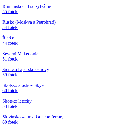
Rumunsko – Transylvánie
55 fotek
Rusko (Moskva a Petrohrad)
34 fotek
Řecko
44 fotek
Severní Makedonie
51 fotek
Sicílie a Liparské ostrovy
59 fotek
Skotsko a ostrov Skye
60 fotek
Skotsko letecky
53 fotek
Slovinsko – turistika nebo ferraty
60 fotek