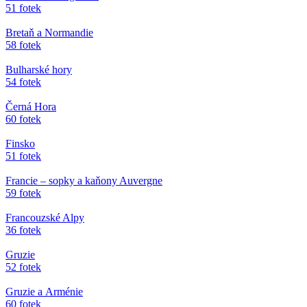
51 fotek
Bretaň a Normandie
58 fotek
Bulharské hory
54 fotek
Černá Hora
60 fotek
Finsko
51 fotek
Francie – sopky a kaňony Auvergne
59 fotek
Francouzské Alpy
36 fotek
Gruzie
52 fotek
Gruzie a Arménie
60 fotek