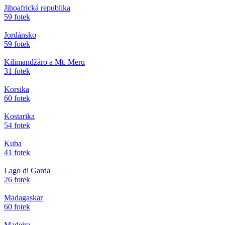
Jihoafrická republika
59 fotek
Jordánsko
59 fotek
Kilimandžáro a Mt. Meru
31 fotek
Korsika
60 fotek
Kostarika
54 fotek
Kuba
41 fotek
Lago di Garda
26 fotek
Madagaskar
60 fotek
Madeira