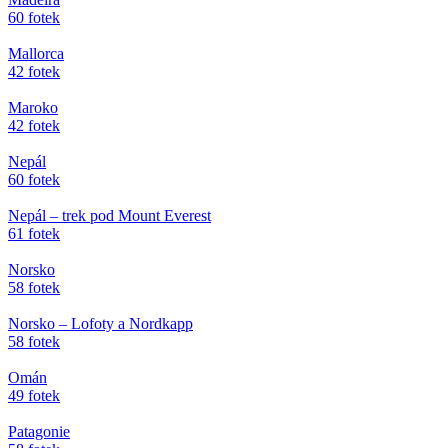
60 fotek
Mallorca
42 fotek
Maroko
42 fotek
Nepál
60 fotek
Nepál – trek pod Mount Everest
61 fotek
Norsko
58 fotek
Norsko – Lofoty a Nordkapp
58 fotek
Omán
49 fotek
Patagonie