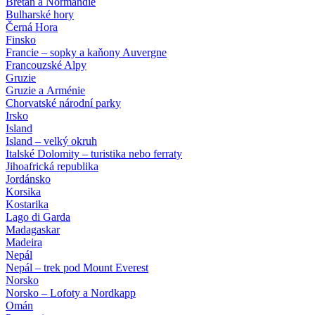
Bretaň a Normandie
Bulharské hory
Černá Hora
Finsko
Francie – sopky a kaňony Auvergne
Francouzské Alpy
Gruzie
Gruzie a Arménie
Chorvatské národní parky
Irsko
Island
Island – velký okruh
Italské Dolomity – turistika nebo ferraty
Jihoafrická republika
Jordánsko
Korsika
Kostarika
Lago di Garda
Madagaskar
Madeira
Nepál
Nepál – trek pod Mount Everest
Norsko
Norsko – Lofoty a Nordkapp
Omán