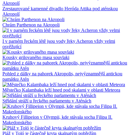
Zrestaurované kamenné divadlo Heróda Attika pod aténskou
Akropolí
Chrám Parthenon na Akropoli
I v parném řeckém létě jsou vody řeky Acheron vždy velmi
osvěžující
Kousky grilovaného masa souvlaki
Pohled z dálky na pahorek Akropolis, nejvýznamnější antickou
památku Atén
Městečko Kalambaka leží hned pod skalami v oblasti Meteora
Střídání stráží u řeckého parlamentu v Aténách
Kruhový Fillipeion v Olympii, kde stávala socha Filipa II.
Makedonského
Pláž v Toló je částečně kryta skalnatým pobřežím