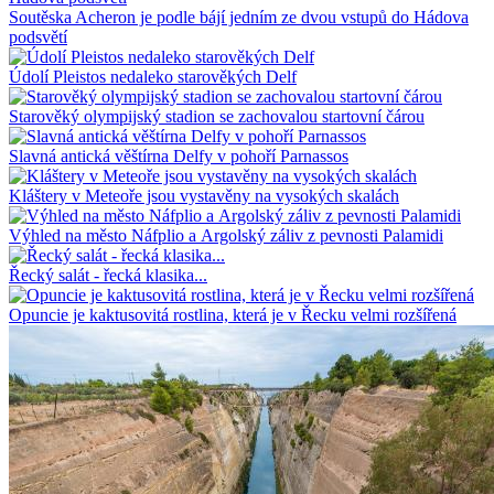
Soutěska Acheron je podle bájí jedním ze dvou vstupů do Hádova
podsvětí
Údolí Pleistos nedaleko starověkých Delf
Starověký olympijský stadion se zachovalou startovní čárou
Slavná antická věštírna Delfy v pohoří Parnassos
Kláštery v Meteoře jsou vystavěny na vysokých skalách
Výhled na město Náfplio a Argolský záliv z pevnosti Palamidi
Řecký salát - řecká klasika...
Opuncie je kaktusovitá rostlina, která je v Řecku velmi rozšířená