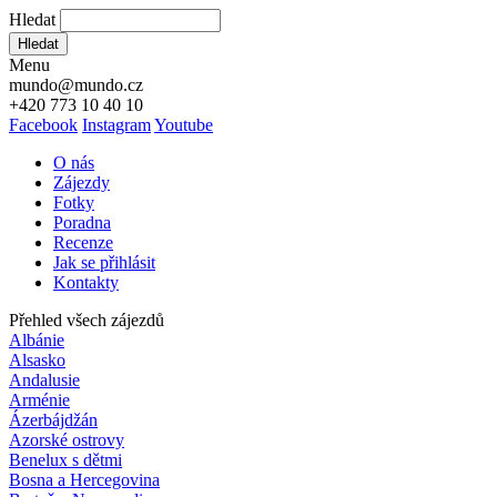
Hledat
Hledat
Menu
mundo@mundo.cz
+420 773 10 40 10
Facebook
Instagram
Youtube
O nás
Zájezdy
Fotky
Poradna
Recenze
Jak se přihlásit
Kontakty
Přehled všech zájezdů
Albánie
Alsasko
Andalusie
Arménie
Ázerbájdžán
Azorské ostrovy
Benelux s dětmi
Bosna a Hercegovina