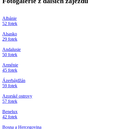
Fotogalerie z dalších zájezdů
Albánie
52 fotek
Alsasko
29 fotek
Andalusie
50 fotek
Arménie
45 fotek
Ázerbájdžán
59 fotek
Azorské ostrovy
57 fotek
Benelux
42 fotek
Bosna a Hercegovina