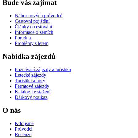
Bude vás zajímat
Nábor nových průvodců
Cestovní pojištění
Články o cestování
Informace o zemích
Poradna
Problémy s letem
Nabídka zájezdů
Poznávací zájezdy a turistika
Letecké zájezdy
Turistika a hory
Ferratové zájezdy
Katalog ke stažení
Dárkový poukaz
O nás
Kdo jsme
Průvodci
Recenze