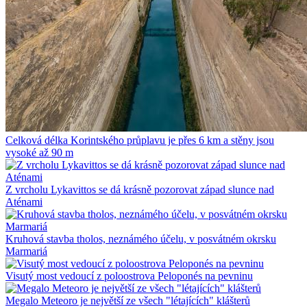
Celková délka Korintského průplavu je přes 6 km a stěny jsou
vysoké až 90 m
Z vrcholu Lykavittos se dá krásně pozorovat západ slunce nad
Aténami
Kruhová stavba tholos, neznámého účelu, v posvátném okrsku
Marmariá
Visutý most vedoucí z poloostrova Peloponés na pevninu
Megalo Meteoro je největší ze všech "létajících" klášterů