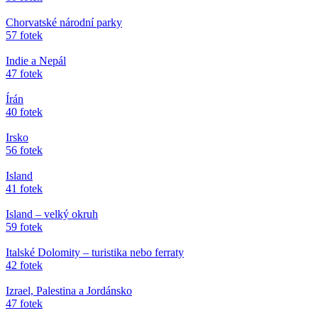
Chorvatské národní parky
57 fotek
Indie a Nepál
47 fotek
Írán
40 fotek
Irsko
56 fotek
Island
41 fotek
Island – velký okruh
59 fotek
Italské Dolomity – turistika nebo ferraty
42 fotek
Izrael, Palestina a Jordánsko
47 fotek