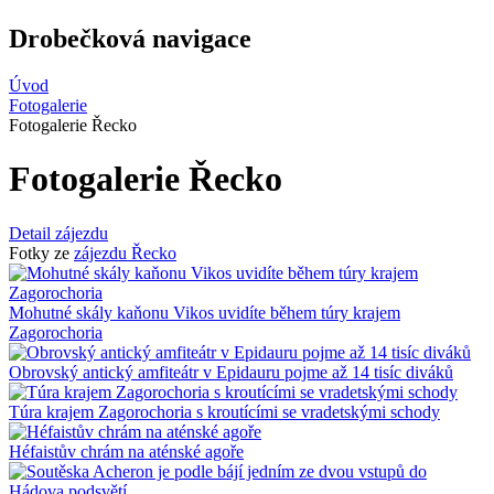
Drobečková navigace
Úvod
Fotogalerie
Fotogalerie Řecko
Fotogalerie Řecko
Detail zájezdu
Fotky ze
zájezdu Řecko
Mohutné skály kaňonu Vikos uvidíte během túry krajem
Zagorochoria
Obrovský antický amfiteátr v Epidauru pojme až 14 tisíc diváků
Túra krajem Zagorochoria s kroutícími se vradetskými schody
Héfaistův chrám na aténské agoře