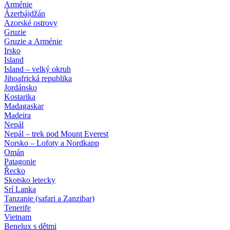
Arménie
Ázerbájdžán
Azorské ostrovy
Gruzie
Gruzie a Arménie
Irsko
Island
Island – velký okruh
Jihoafrická republika
Jordánsko
Kostarika
Madagaskar
Madeira
Nepál
Nepál – trek pod Mount Everest
Norsko – Lofoty a Nordkapp
Omán
Patagonie
Řecko
Skotsko letecky
Srí Lanka
Tanzanie (safari a Zanzibar)
Tenerife
Vietnam
Benelux s dětmi