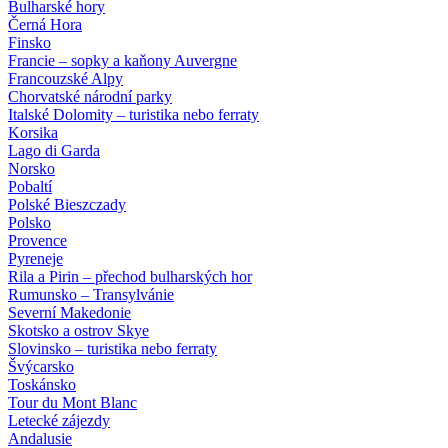
Bulharské hory
Černá Hora
Finsko
Francie – sopky a kaňony Auvergne
Francouzské Alpy
Chorvatské národní parky
Italské Dolomity – turistika nebo ferraty
Korsika
Lago di Garda
Norsko
Pobaltí
Polské Bieszczady
Polsko
Provence
Pyreneje
Rila a Pirin – přechod bulharských hor
Rumunsko – Transylvánie
Severní Makedonie
Skotsko a ostrov Skye
Slovinsko – turistika nebo ferraty
Švýcarsko
Toskánsko
Tour du Mont Blanc
Letecké zájezdy
Andalusie