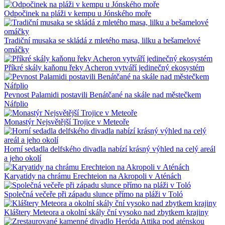
Odpočinek na pláži v kempu u Jónského moře
Tradiční musaka se skládá z mletého masa, lilku a bešamelové
omáčky
Příkré skály kaňonu řeky Acheron vytváří jedinečný ekosystém
Pevnost Palamidi postavili Benátčané na skále nad městečkem
Náfplio
Monastýr Nejsvětější Trojice v Meteoře
Horní sedadla delfského divadla nabízí krásný výhled na celý areál
a jeho okolí
Karyatidy na chrámu Erechteion na Akropoli v Aténách
Společná večeře při západu slunce přímo na pláži v Toló
Kláštery Meteora a okolní skály ční vysoko nad zbytkem krajiny