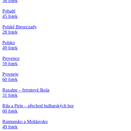
58 fotek
Pobaltí
45 fotek
Polské Bieszczady
28 fotek
Polsko
49 fotek
Provence
59 fotek
Pyreneje
60 fotek
Raxalpe – ferratová škola
31 fotek
Rila a Pirin – přechod bulharských hor
60 fotek
Rumunsko a Moldavsko
49 fotek