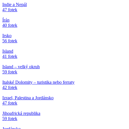
Indie a Nepál
47 fotek
Írán
40 fotek
Irsko
56 fotek
Island
41 fotek
Island – velký okruh
59 fotek
Italské Dolomity – turistika nebo ferraty
42 fotek
Izrael, Palestina a Jordánsko
47 fotek
Jihoafrická republika
59 fotek
Jordánsko