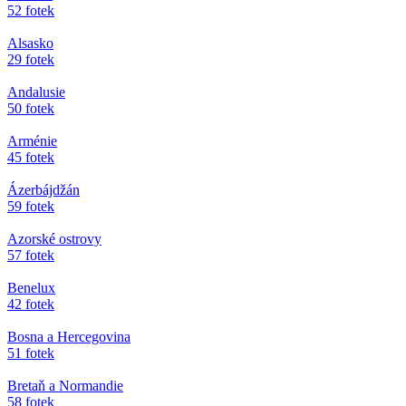
52 fotek
Alsasko
29 fotek
Andalusie
50 fotek
Arménie
45 fotek
Ázerbájdžán
59 fotek
Azorské ostrovy
57 fotek
Benelux
42 fotek
Bosna a Hercegovina
51 fotek
Bretaň a Normandie
58 fotek