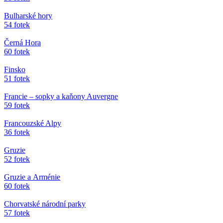
Bulharské hory
54 fotek
Černá Hora
60 fotek
Finsko
51 fotek
Francie – sopky a kaňony Auvergne
59 fotek
Francouzské Alpy
36 fotek
Gruzie
52 fotek
Gruzie a Arménie
60 fotek
Chorvatské národní parky
57 fotek