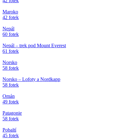
42 fotek
Maroko
42 fotek
Nepál
60 fotek
Nepál – trek pod Mount Everest
61 fotek
Norsko
58 fotek
Norsko – Lofoty a Nordkapp
58 fotek
Omán
49 fotek
Patagonie
58 fotek
Pobaltí
45 fotek