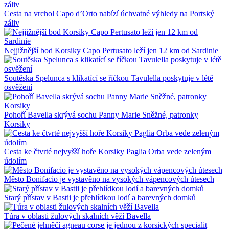
Cesta na vrchol Capo d’Orto nabízí úchvatné výhledy na Portský
záliv
Nejjižnější bod Korsiky Capo Pertusato leží jen 12 km od Sardinie
Soutěska Spelunca s klikatící se říčkou Tavulella poskytuje v létě
osvěžení
Pohoří Bavella skrývá sochu Panny Marie Sněžné, patronky
Korsiky
Cesta ke čtvrté nejvyšší hoře Korsiky Paglia Orba vede zeleným
údolím
Město Bonifacio je vystavěno na vysokých vápencových útesech
Starý přístav v Bastii je přehlídkou lodí a barevných domků
Túra v oblasti žulových skalních věží Bavella