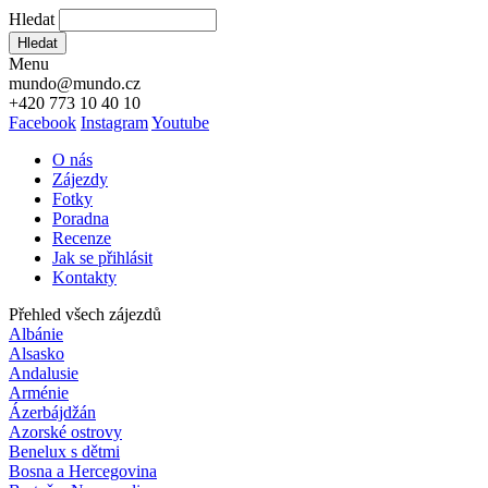
Hledat
Hledat
Menu
mundo@mundo.cz
+420 773 10 40 10
Facebook
Instagram
Youtube
O nás
Zájezdy
Fotky
Poradna
Recenze
Jak se přihlásit
Kontakty
Přehled všech zájezdů
Albánie
Alsasko
Andalusie
Arménie
Ázerbájdžán
Azorské ostrovy
Benelux s dětmi
Bosna a Hercegovina