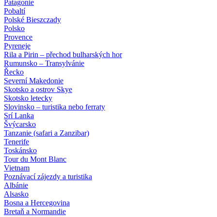
Patagonie
Pobaltí
Polské Bieszczady
Polsko
Provence
Pyreneje
Rila a Pirin – přechod bulharských hor
Rumunsko – Transylvánie
Řecko
Severní Makedonie
Skotsko a ostrov Skye
Skotsko letecky
Slovinsko – turistika nebo ferraty
Srí Lanka
Švýcarsko
Tanzanie (safari a Zanzibar)
Tenerife
Toskánsko
Tour du Mont Blanc
Vietnam
Poznávací zájezdy
a turistika
Albánie
Alsasko
Bosna a Hercegovina
Bretaň a Normandie