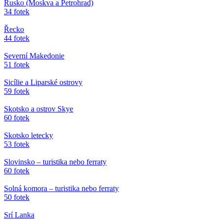
Rusko (Moskva a Petrohrad)
34 fotek
Řecko
44 fotek
Severní Makedonie
51 fotek
Sicílie a Liparské ostrovy
59 fotek
Skotsko a ostrov Skye
60 fotek
Skotsko letecky
53 fotek
Slovinsko – turistika nebo ferraty
60 fotek
Solná komora – turistika nebo ferraty
50 fotek
Srí Lanka