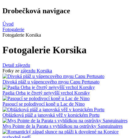
Drobečková navigace
Úvod
Fotogalerie
Fotogalerie Korsika
Fotogalerie Korsika
Detail zájezdu
Fotky ze
zájezdu Korsika
Divoká pláž u vápencového mysu Capu Pertusato
Paglia Orba je čtvrtý nejvyšší vrchol Korsiky
Pasoucí se polodivocí koně u Lac de Nino
Oblázková pláž a janovská věž v korsickém Portu
Mys Pointe de la Parata s vyhlídkou na ostrůvky Sanguinaires