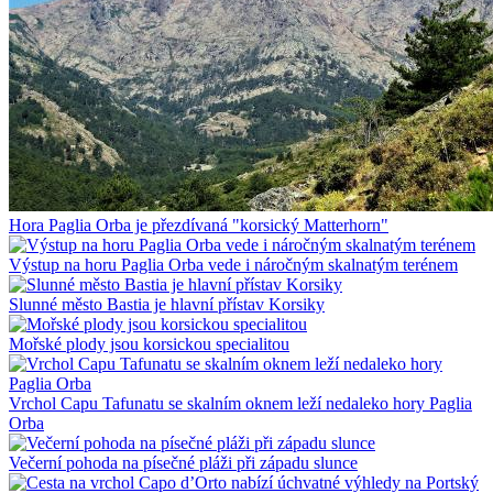
Hora Paglia Orba je přezdívaná "korsický Matterhorn"
Výstup na horu Paglia Orba vede i náročným skalnatým terénem
Slunné město Bastia je hlavní přístav Korsiky
Mořské plody jsou korsickou specialitou
Vrchol Capu Tafunatu se skalním oknem leží nedaleko hory Paglia
Orba
Večerní pohoda na písečné pláži při západu slunce