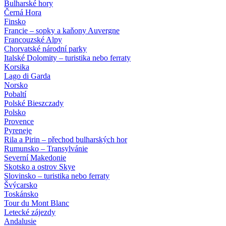
Bulharské hory
Černá Hora
Finsko
Francie – sopky a kaňony Auvergne
Francouzské Alpy
Chorvatské národní parky
Italské Dolomity – turistika nebo ferraty
Korsika
Lago di Garda
Norsko
Pobaltí
Polské Bieszczady
Polsko
Provence
Pyreneje
Rila a Pirin – přechod bulharských hor
Rumunsko – Transylvánie
Severní Makedonie
Skotsko a ostrov Skye
Slovinsko – turistika nebo ferraty
Švýcarsko
Toskánsko
Tour du Mont Blanc
Letecké zájezdy
Andalusie