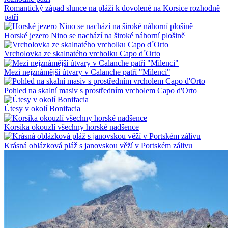
Romantický západ slunce na pláži k dovolené na Korsice rozhodně
patří
Horské jezero Nino se nachází na široké náhorní plošině
Vrcholovka ze skalnatého vrcholku Capo d´Orto
Mezi nejznámější útvary v Calanche patří "Milenci"
Pohled na skalní masiv s prostředním vrcholem Capo d'Orto
Útesy v okolí Bonifacia
Korsika okouzlí všechny horské nadšence
Krásná oblázková pláž s janovskou věží v Portském zálivu