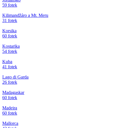
59 fotek
Kilimandžáro a Mt. Meru
31 fotek
Korsika
60 fotek
Kostarika
54 fotek
Kuba
41 fotek
Lago di Garda
26 fotek
Madagaskar
60 fotek
Madeira
60 fotek
Mallorca