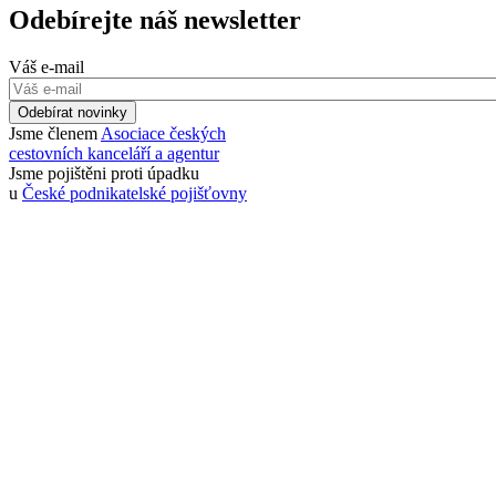
Odebírejte náš newsletter
Váš e-mail
Odebírat novinky
Jsme členem
Asociace českých
cestovních kanceláří a agentur
Jsme pojištěni proti úpadku
u
České podnikatelské pojišťovny