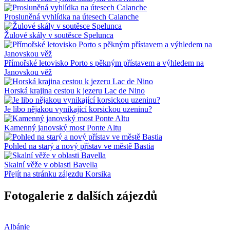
Prosluněná vyhlídka na útesech Calanche
Žulové skály v soutěsce Spelunca
Přímořské letovisko Porto s pěkným přístavem a výhledem na
Janovskou věž
Horská krajina cestou k jezeru Lac de Nino
Je libo nějakou vynikající korsickou uzeninu?
Kamenný janovský most Ponte Altu
Pohled na starý a nový přístav ve městě Bastia
Skalní věže v oblasti Bavella
Přejít na stránku zájezdu Korsika
Fotogalerie z dalších zájezdů
Albánie