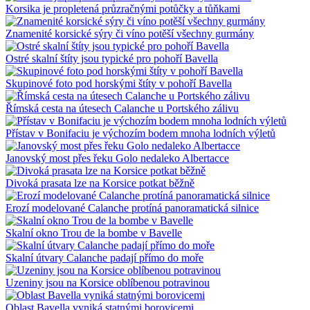
Korsika je propletená průzračnými potůčky a tůňkami
Znamenité korsické sýry či víno potěší všechny gurmány
Ostré skalní štíty jsou typické pro pohoří Bavella
Skupinové foto pod horskými štíty v pohoří Bavella
Římská cesta na útesech Calanche u Portského zálivu
Přístav v Bonifaciu je výchozím bodem mnoha lodních výletů
Janovský most přes řeku Golo nedaleko Albertacce
Divoká prasata lze na Korsice potkat běžně
Erozí modelované Calanche protíná panoramatická silnice
Skalní okno Trou de la bombe v Bavelle
Skalní útvary Calanche padají přímo do moře
Uzeniny jsou na Korsice oblíbenou potravinou
Oblast Bavella vyniká statnými borovicemi