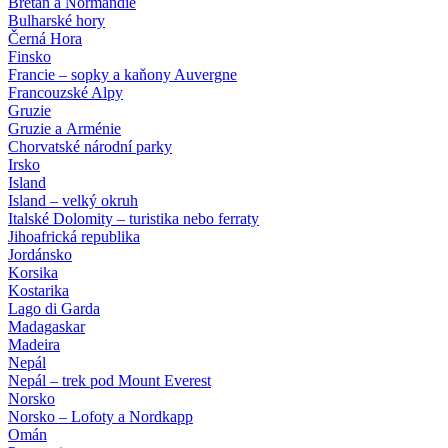
Bretaň a Normandie
Bulharské hory
Černá Hora
Finsko
Francie – sopky a kaňony Auvergne
Francouzské Alpy
Gruzie
Gruzie a Arménie
Chorvatské národní parky
Irsko
Island
Island – velký okruh
Italské Dolomity – turistika nebo ferraty
Jihoafrická republika
Jordánsko
Korsika
Kostarika
Lago di Garda
Madagaskar
Madeira
Nepál
Nepál – trek pod Mount Everest
Norsko
Norsko – Lofoty a Nordkapp
Omán