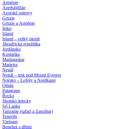
Arménie
Ázerbájdžán
Azorské ostrovy
Gruzie
Gruzie a Arménie
Irsko
Island
Island – velký okruh
Jihoafrická republika
Jordánsko
Kostarika
Madagaskar
Madeira
Nepál
Nepál – trek pod Mount Everest
Norsko – Lofoty a Nordkapp
Omán
Patagonie
Řecko
Skotsko letecky
Srí Lanka
Tanzanie (safari a Zanzibar)
Tenerife
Vietnam
Benelux s dětmi