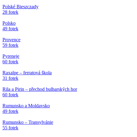
Polské Bieszczady
28 fotek
Polsko
49 fotek
Provence
59 fotek
Pyreneje
60 fotek
Raxalpe – ferratová škola
31 fotek
Rila a Pirin – přechod bulharských hor
60 fotek
Rumunsko a Moldavsko
49 fotek
Rumunsko – Transylvánie
55 fotek