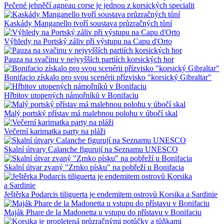
Pečené jehněčí agneau corse je jednou z korsických specialit
Kaskády Manganello tvoří soustava průzračných tůní
Výhledy na Portský záliv při výstupu na Capu d'Orto
Pauza na svačinu v nejvyšších partiích korsických hor
Bonifacio získalo pro svou scenérii přízvisko "korsický Gibraltar"
Hřbitov utopených námořníků v Bonifaciu
Malý portský přístav má malebnou polohu v úbočí skal
Večerní karimatka party na pláži
Skalní útvary Calanche figurují na Seznamu UNESCO
Skalní útvar zvaný "Zrnko písku" na pobřeží u Bonifacia
Ještěrka Podarcis tiliguerta je endemitem ostrovů Korsika a Sardinie
Maják Phare de la Madonetta u vstupu do přístavu v Bonifaciu