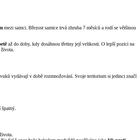
ům
mezi samci. Březost samice trvá zhruba 7 měsíců a rodí se většinou
betě
až do doby, kdy dosáhnou třetiny její velikosti. O lepší pozici na
života.
vuků vydávají v době rozmnožování. Svoje teritorium si jedinci značí
 špatný.
života.