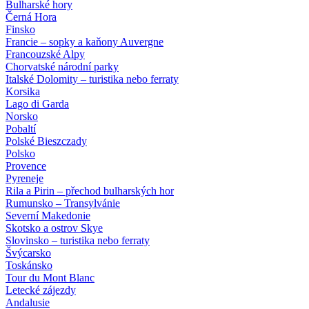
Bulharské hory
Černá Hora
Finsko
Francie – sopky a kaňony Auvergne
Francouzské Alpy
Chorvatské národní parky
Italské Dolomity – turistika nebo ferraty
Korsika
Lago di Garda
Norsko
Pobaltí
Polské Bieszczady
Polsko
Provence
Pyreneje
Rila a Pirin – přechod bulharských hor
Rumunsko – Transylvánie
Severní Makedonie
Skotsko a ostrov Skye
Slovinsko – turistika nebo ferraty
Švýcarsko
Toskánsko
Tour du Mont Blanc
Letecké zájezdy
Andalusie