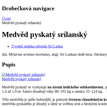
Drobečková navigace
Úvod
Medvěd pyskatý srílanský
Medvěd pyskatý srílanský
Úvodní stránka zájezdu Srí Lanka
(lat.
Melursus ursinus inornatus
, angl. Sri Lankan sloth bear, Stickne
Popis
Medvěd pyskatý srílanský
Medvěd pyskatý se vyskytuje
na území indického subkontinentu
, 
1,4 až 1,9 m. Samci dosahují váhy 80–192 kg a samice 55–124 kg.
Tělo medvěda je spíše hubenější, je pokryté
černým chundelatým ko
medvěda pyskatého je dlouhý a silný se světlou srstí a širokými nozd