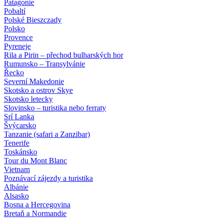
Patagonie
Pobaltí
Polské Bieszczady
Polsko
Provence
Pyreneje
Rila a Pirin – přechod bulharských hor
Rumunsko – Transylvánie
Řecko
Severní Makedonie
Skotsko a ostrov Skye
Skotsko letecky
Slovinsko – turistika nebo ferraty
Srí Lanka
Švýcarsko
Tanzanie (safari a Zanzibar)
Tenerife
Toskánsko
Tour du Mont Blanc
Vietnam
Poznávací zájezdy
a turistika
Albánie
Alsasko
Bosna a Hercegovina
Bretaň a Normandie