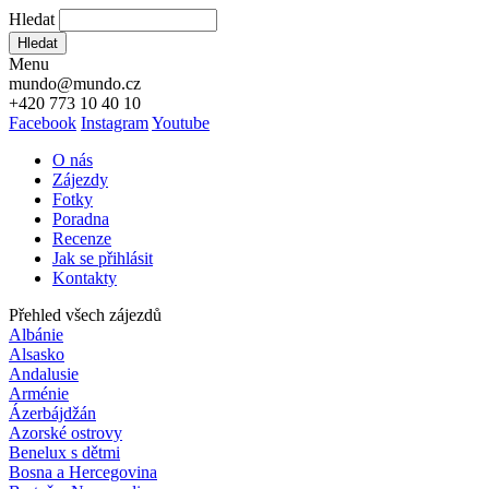
Hledat
Hledat
Menu
mundo@mundo.cz
+420 773 10 40 10
Facebook
Instagram
Youtube
O nás
Zájezdy
Fotky
Poradna
Recenze
Jak se přihlásit
Kontakty
Přehled všech zájezdů
Albánie
Alsasko
Andalusie
Arménie
Ázerbájdžán
Azorské ostrovy
Benelux s dětmi
Bosna a Hercegovina