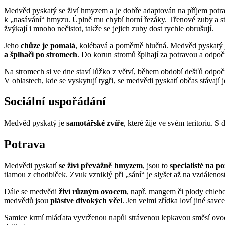
Medvěd pyskatý se živí hmyzem a je dobře adaptován na příjem potrav
k „nasávání“ hmyzu. Úplně mu chybí horní řezáky. Třenové zuby a stol
žvýkají i mnoho nečistot, takže se jejich zuby dost rychle obrušují.
Jeho
chůze je pomalá
, kolébavá a poměrně hlučná. Medvěd pyskatý 
a šplhači po stromech
. Do korun stromů šplhají za potravou a odpo
Na stromech si ve dne staví lůžko z větví, během období dešťů odpočí
V oblastech, kde se vyskytují tygři, se medvědi pyskatí občas stávají 
Sociální uspořádání
Medvěd pyskatý je
samotářské zvíře
, které žije ve svém teritoriu. 
Potrava
Medvědi pyskatí
se živí převážně hmyzem
, jsou to
specialisté na p
tlamou z chodbiček. Zvuk vzniklý při „sání“ je slyšet až na vzdálenos
Dále se medvědi
živí různým ovocem
, např. mangem či plody chlebo
medvědů jsou
plástve divokých včel
. Jen velmi zřídka loví jiné savce
Samice krmí mláďata vyvrženou napůl strávenou lepkavou směsí ovoce 