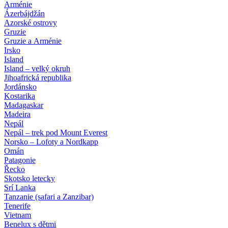
Arménie
Ázerbájdžán
Azorské ostrovy
Gruzie
Gruzie a Arménie
Irsko
Island
Island – velký okruh
Jihoafrická republika
Jordánsko
Kostarika
Madagaskar
Madeira
Nepál
Nepál – trek pod Mount Everest
Norsko – Lofoty a Nordkapp
Omán
Patagonie
Řecko
Skotsko letecky
Srí Lanka
Tanzanie (safari a Zanzibar)
Tenerife
Vietnam
Benelux s dětmi