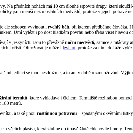
y. Na předních nohách má 10 cm dlouhé srpovité drápy, které slouží k
ičky jsou menší než u ostatních medvědů, protože v jejich potravě nen
je ale schopen vyvinout i
rychlý běh
, při kterém předběhne člověka. I
činkem. Umí vylézt i po dost hladkém povrhu nebo třeba viset hlavou d
vají v jeskyních. Jsou to převážně
noční medvědi
, samice s mláďaty a
jejich kořistí. Ohrožovat je může i
levhart
, protože za nimi dokáže vylézt
S dalšími jedinci se moc nesdružuje, a to ani v době rozmnožování. Výji
ožírání termitů
, které vyhledávají čichem. Termitiště rozhrabou pomocí
t 180 metrů.
vníku, a také jinou
rostlinnou potravou
– spadanými okvětními lístky
.
a včelích pláství, která ztuhne do tmavě žluté chlebovité hmoty. Ten