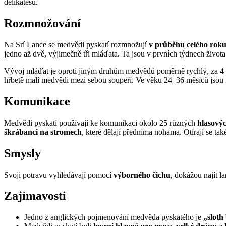
delikatesu.
Rozmnožování
Na Srí Lance se medvědi pyskatí rozmnožují
v průběhu celého rok
jedno až dvě, výjimečně tři mláďata. Ta jsou v prvních týdnech život
Vývoj mláďat je oproti jiným druhům medvědů poměrně rychlý, za 4 tý
hřbetě malí medvědi mezi sebou soupeří. Ve věku 24–36 měsíců jsou m
Komunikace
Medvědi pyskatí používají ke komunikaci okolo 25 různých
hlasový
škrábanci na stromech
, které dělají předníma nohama. Otírají se ta
Smysly
Svoji potravu vyhledávají pomocí
výborného čichu
, dokážou najít l
Zajímavosti
Jedno z anglických pojmenování medvěda pyskatého je
„sloth