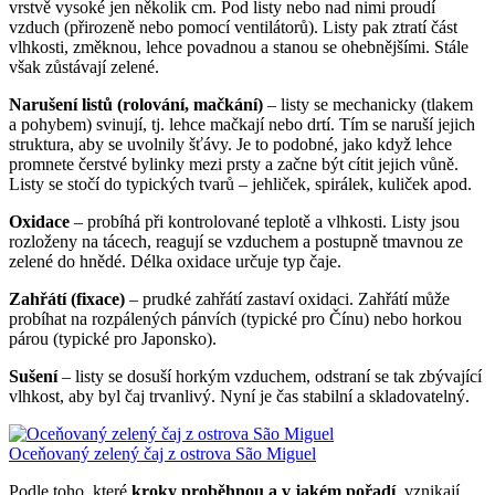
vrstvě vysoké jen několik cm. Pod listy nebo nad nimi proudí
vzduch (přirozeně nebo pomocí ventilátorů). Listy pak ztratí část
vlhkosti, změknou, lehce povadnou a stanou se ohebnějšími. Stále
však zůstávají zelené.
Narušení listů (rolování, mačkání)
– listy se mechanicky (tlakem
a pohybem) svinují, tj. lehce mačkají nebo drtí. Tím se naruší jejich
struktura, aby se uvolnily šťávy. Je to podobné, jako když lehce
promnete čerstvé bylinky mezi prsty a začne být cítit jejich vůně.
Listy se stočí do typických tvarů – jehliček, spirálek, kuliček apod.
Oxidace
– probíhá při kontrolované teplotě a vlhkosti. Listy jsou
rozloženy na tácech, reagují se vzduchem a postupně tmavnou ze
zelené do hnědé. Délka oxidace určuje typ čaje.
Zahřátí (fixace)
– prudké zahřátí zastaví oxidaci. Zahřátí může
probíhat na rozpálených pánvích (typické pro Čínu) nebo horkou
párou (typické pro Japonsko).
Sušení
– listy se dosuší horkým vzduchem, odstraní se tak zbývající
vlhkost, aby byl čaj trvanlivý. Nyní je čas stabilní a skladovatelný.
Oceňovaný zelený čaj z ostrova São Miguel
Podle toho, které
kroky proběhnou a v jakém pořadí
, vznikají