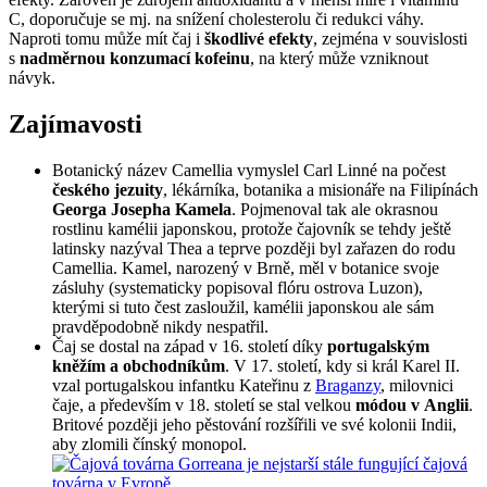
C, doporučuje se mj. na snížení cholesterolu či redukci váhy.
Naproti tomu může mít čaj i
škodlivé efekty
, zejména v souvislosti
s
nadměrnou konzumací kofeinu
, na který může vzniknout
návyk.
Zajímavosti
Botanický název Camellia vymyslel Carl Linné na počest
českého jezuity
, lékárníka, botanika a misionáře na Filipínách
Georga Josepha Kamela
. Pojmenoval tak ale okrasnou
rostlinu kamélii japonskou, protože čajovník se tehdy ještě
latinsky nazýval Thea a teprve později byl zařazen do rodu
Camellia. Kamel, narozený v Brně, měl v botanice svoje
zásluhy (systematicky popisoval flóru ostrova Luzon),
kterými si tuto čest zasloužil, kamélii japonskou ale sám
pravděpodobně nikdy nespatřil.
Čaj se dostal na západ v 16. století díky
portugalským
kněžím a obchodníkům
. V 17. století, kdy si král Karel II.
vzal portugalskou infantku Kateřinu z
Braganzy
, milovnici
čaje, a především v 18. století se stal velkou
módou v Anglii
.
Britové později jeho pěstování rozšířili ve své kolonii Indii,
aby zlomili čínský monopol.