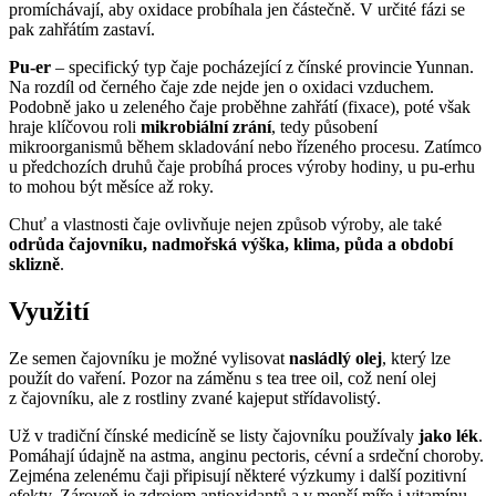
promíchávají, aby oxidace probíhala jen částečně. V určité fázi se
pak zahřátím zastaví.
Pu-er
– specifický typ čaje pocházející z čínské provincie Yunnan.
Na rozdíl od černého čaje zde nejde jen o oxidaci vzduchem.
Podobně jako u zeleného čaje proběhne zahřátí (fixace), poté však
hraje klíčovou roli
mikrobiální zrání
, tedy působení
mikroorganismů během skladování nebo řízeného procesu. Zatímco
u předchozích druhů čaje probíhá proces výroby hodiny, u pu-erhu
to mohou být měsíce až roky.
Chuť a vlastnosti čaje ovlivňuje nejen způsob výroby, ale také
odrůda čajovníku, nadmořská výška, klima, půda a období
sklizně
.
Využití
Ze semen čajovníku je možné vylisovat
nasládlý olej
, který lze
použít do vaření. Pozor na záměnu s tea tree oil, což není olej
z čajovníku, ale z rostliny zvané kajeput střídavolistý.
Už v tradiční čínské medicíně se listy čajovníku používaly
jako lék
.
Pomáhají údajně na astma, anginu pectoris, cévní a srdeční choroby.
Zejména zelenému čaji připisují některé výzkumy i další pozitivní
efekty. Zároveň je zdrojem antioxidantů a v menší míře i vitamínu