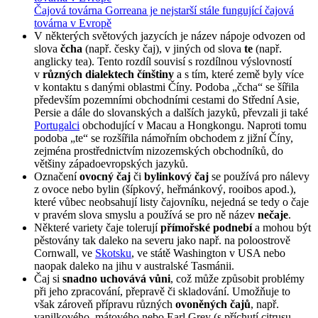
Čajová továrna Gorreana je nejstarší stále fungující čajová
továrna v Evropě
V některých světových jazycích je název nápoje odvozen od
slova
čcha
(např. česky čaj), v jiných od slova
te
(např.
anglicky tea). Tento rozdíl souvisí s rozdílnou výslovností
v
různých dialektech čínštiny
a s tím, které země byly více
v kontaktu s danými oblastmi Číny. Podoba „čcha“ se šířila
především pozemními obchodními cestami do Střední Asie,
Persie a dále do slovanských a dalších jazyků, převzali ji také
Portugalci
obchodující v Macau a Hongkongu. Naproti tomu
podoba „te“ se rozšířila námořním obchodem z jižní Číny,
zejména prostřednictvím nizozemských obchodníků, do
většiny západoevropských jazyků.
Označení
ovocný čaj
či
bylinkový čaj
se používá pro nálevy
z ovoce nebo bylin (šípkový, heřmánkový, rooibos apod.),
které vůbec neobsahují listy čajovníku, nejedná se tedy o čaje
v pravém slova smyslu a používá se pro ně název
nečaje
.
Některé variety čaje tolerují
přímořské podnebí
a mohou být
pěstovány tak daleko na severu jako např. na poloostrově
Cornwall, ve
Skotsku
, ve státě Washington v USA nebo
naopak daleko na jihu v australské Tasmánii.
Čaj si
snadno uchovává vůni
, což může způsobit problémy
při jeho zpracování, přepravě či skladování. Umožňuje to
však zároveň přípravu různých
ovoněných čajů
, např.
vanilkového, mátového nebo Earl Grey (s příchutí citrusu