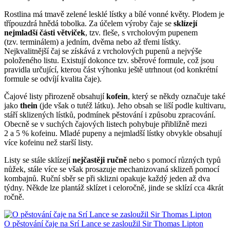
Rostlina má tmavě zelené lesklé lístky a bílé vonné květy. Plodem je
třípouzdrá hnědá tobolka. Za účelem výroby čaje se
sklízejí
nejmladší části větviček
, tzv. fleše, s vrcholovým pupenem
(tzv. terminálem) a jedním, dvěma nebo až třemi lístky.
Nejkvalitnější čaj se získává z vrcholových pupenů a nejvýše
položeného listu. Existují dokonce tzv. sběrové formule, což jsou
pravidla určující, kterou část výhonku ještě utrhnout (od konkrétní
formule se odvíjí kvalita čaje).
Čajové listy přirozeně obsahují
kofein
, který se někdy označuje také
jako
thein
(jde však o tutéž látku). Jeho obsah se liší podle kultivaru,
stáří sklizených lístků, podmínek pěstování i způsobu zpracování.
Obecně se v suchých čajových listech pohybuje přibližně mezi
2 a 5 % kofeinu. Mladé pupeny a nejmladší lístky obvykle obsahují
více kofeinu než starší listy.
Listy se stále sklízejí
nejčastěji ručně
nebo s pomocí různých typů
nůžek, stále více se však prosazuje mechanizovaná sklizeň pomocí
kombajnů. Ruční sběr se při sklizni opakuje každý jeden až dva
týdny. Někde lze plantáž sklízet i celoročně, jinde se sklízí cca 4krát
ročně.
O pěstování čaje na Srí Lance se zasloužil Sir Thomas Lipton