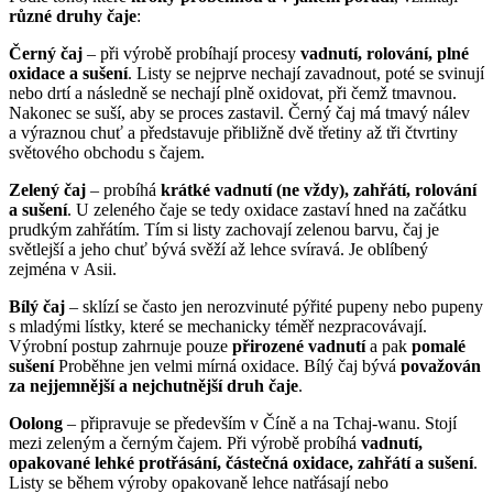
různé druhy čaje
:
Černý čaj
– při výrobě probíhají procesy
vadnutí, rolování, plné
oxidace a sušení
. Listy se nejprve nechají zavadnout, poté se svinují
nebo drtí a následně se nechají plně oxidovat, při čemž tmavnou.
Nakonec se suší, aby se proces zastavil. Černý čaj má tmavý nálev
a výraznou chuť a představuje přibližně dvě třetiny až tři čtvrtiny
světového obchodu s čajem.
Zelený čaj
– probíhá
krátké vadnutí (ne vždy), zahřátí, rolování
a sušení
. U zeleného čaje se tedy oxidace zastaví hned na začátku
prudkým zahřátím. Tím si listy zachovají zelenou barvu, čaj je
světlejší a jeho chuť bývá svěží až lehce svíravá. Je oblíbený
zejména v Asii.
Bílý čaj
– sklízí se často jen nerozvinuté pýřité pupeny nebo pupeny
s mladými lístky, které se mechanicky téměř nezpracovávají.
Výrobní postup zahrnuje pouze
přirozené vadnutí
a pak
pomalé
sušení
Proběhne jen velmi mírná oxidace. Bílý čaj bývá
považován
za nejjemnější a nejchutnější druh čaje
.
Oolong
– připravuje se především v Číně a na Tchaj-wanu. Stojí
mezi zeleným a černým čajem. Při výrobě probíhá
vadnutí,
opakované lehké protřásání, částečná oxidace, zahřátí a sušení
.
Listy se během výroby opakovaně lehce natřásají nebo