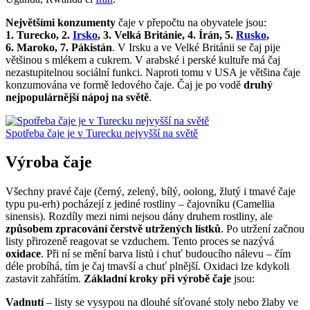
Největšími konzumenty
čaje v přepočtu na obyvatele jsou:
1. Turecko, 2.
Irsko
, 3. Velká Británie, 4. Írán, 5.
Rusko
,
6. Maroko, 7. Pákistán
. V Irsku a ve Velké Británii se čaj pije
většinou s mlékem a cukrem. V arabské i perské kultuře má čaj
nezastupitelnou sociální funkci. Naproti tomu v USA je většina čaje
konzumována ve formě ledového čaje. Čaj je po vodě
druhý
nejpopulárnější nápoj na světě
.
Spotřeba čaje je v Turecku nejvyšší na světě
Výroba čaje
Všechny pravé čaje (černý, zelený, bílý, oolong, žlutý i tmavé čaje
typu pu-erh) pocházejí z jediné rostliny – čajovníku (Camellia
sinensis). Rozdíly mezi nimi nejsou dány druhem rostliny, ale
způsobem zpracování čerstvě utržených lístků
. Po utržení začnou
listy přirozeně reagovat se vzduchem. Tento proces se nazývá
oxidace
. Při ní se mění barva listů i chuť budoucího nálevu – čím
déle probíhá, tím je čaj tmavší a chuť plnější. Oxidaci lze kdykoli
zastavit zahřátím.
Základní kroky při výrobě čaje
jsou:
Vadnutí
– listy se vysypou na dlouhé síťované stoly nebo žlaby ve