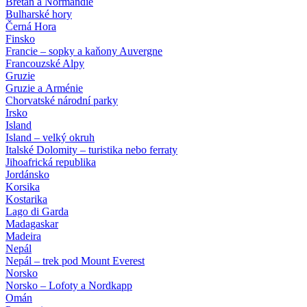
Bretaň a Normandie
Bulharské hory
Černá Hora
Finsko
Francie – sopky a kaňony Auvergne
Francouzské Alpy
Gruzie
Gruzie a Arménie
Chorvatské národní parky
Irsko
Island
Island – velký okruh
Italské Dolomity – turistika nebo ferraty
Jihoafrická republika
Jordánsko
Korsika
Kostarika
Lago di Garda
Madagaskar
Madeira
Nepál
Nepál – trek pod Mount Everest
Norsko
Norsko – Lofoty a Nordkapp
Omán