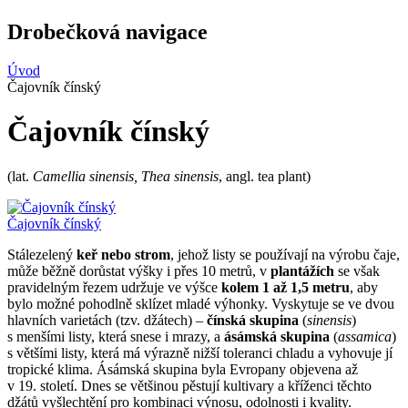
Drobečková navigace
Úvod
Čajovník čínský
Čajovník čínský
(lat.
Camellia sinensis, Thea sinensis
, angl. tea plant)
Čajovník čínský
Stálezelený
keř nebo strom
, jehož listy se používají na výrobu čaje,
může běžně dorůstat výšky i přes 10 metrů, v
plantážích
se však
pravidelným řezem udržuje ve výšce
kolem 1 až 1,5 metru
, aby
bylo možné pohodlně sklízet mladé výhonky. Vyskytuje se ve dvou
hlavních varietách (tzv. džátech) –
čínská skupina
(
sinensis
)
s menšími listy, která snese i mrazy, a
ásámská skupina
(
assamica
)
s většími listy, která má výrazně nižší toleranci chladu a vyhovuje jí
tropické klima. Ásámská skupina byla Evropany objevena až
v 19. století. Dnes se většinou pěstují kultivary a kříženci těchto
džátů vyšlechtění pro kombinaci výnosu, odolnosti i kvality.