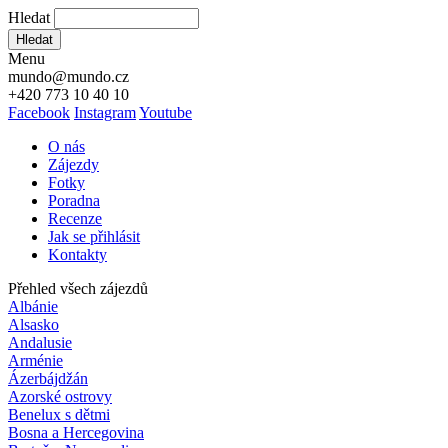
Hledat
Hledat
Menu
mundo@mundo.cz
+420 773 10 40 10
Facebook
Instagram
Youtube
O nás
Zájezdy
Fotky
Poradna
Recenze
Jak se přihlásit
Kontakty
Přehled všech zájezdů
Albánie
Alsasko
Andalusie
Arménie
Ázerbájdžán
Azorské ostrovy
Benelux s dětmi
Bosna a Hercegovina