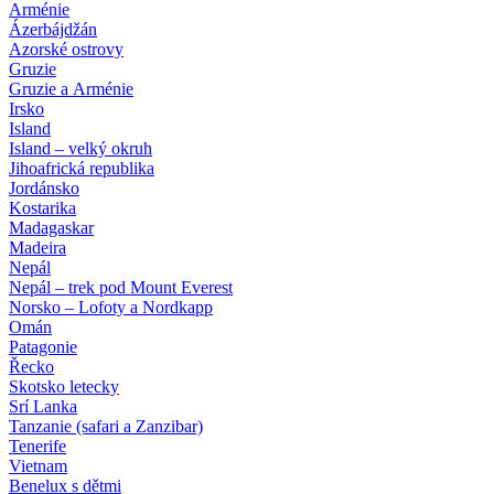
Arménie
Ázerbájdžán
Azorské ostrovy
Gruzie
Gruzie a Arménie
Irsko
Island
Island – velký okruh
Jihoafrická republika
Jordánsko
Kostarika
Madagaskar
Madeira
Nepál
Nepál – trek pod Mount Everest
Norsko – Lofoty a Nordkapp
Omán
Patagonie
Řecko
Skotsko letecky
Srí Lanka
Tanzanie (safari a Zanzibar)
Tenerife
Vietnam
Benelux s dětmi