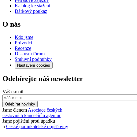
Ferratové zájezdy
Katalog ke stažení
Dárkový poukaz
O nás
Kdo jsme
Průvodci
Recenze
Diskusní fórum
Smluvní podmínky
Nastavení cookies
Odebírejte náš newsletter
Váš e-mail
Odebírat novinky
Jsme členem
Asociace českých
cestovních kanceláří a agentur
Jsme pojištěni proti úpadku
u
České podnikatelské pojišťovny