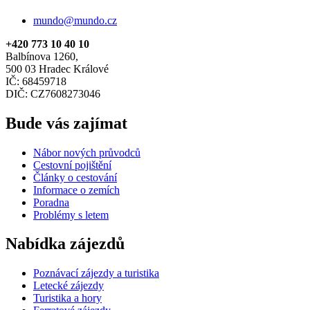
mundo@mundo.cz
+420 773 10 40 10
Balbínova 1260,
500 03 Hradec Králové
IČ: 68459718
DIČ: CZ7608273046
Bude vás zajímat
Nábor nových průvodců
Cestovní pojištění
Články o cestování
Informace o zemích
Poradna
Problémy s letem
Nabídka zájezdů
Poznávací zájezdy a turistika
Letecké zájezdy
Turistika a hory