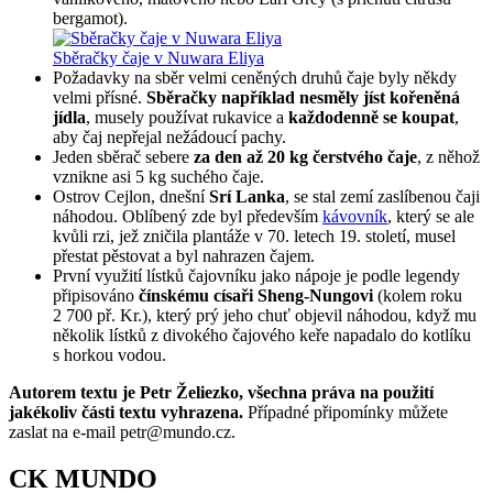
bergamot).
Sběračky čaje v Nuwara Eliya
Požadavky na sběr velmi ceněných druhů čaje byly někdy
velmi přísné.
Sběračky například nesměly jíst kořeněná
jídla
, musely používat rukavice a
každodenně se koupat
,
aby čaj nepřejal nežádoucí pachy.
Jeden sběrač sebere
za den až 20 kg čerstvého čaje
, z něhož
vznikne asi 5 kg suchého čaje.
Ostrov Cejlon, dnešní
Srí Lanka
, se stal zemí zaslíbenou čaji
náhodou. Oblíbený zde byl především
kávovník
, který se ale
kvůli rzi, jež zničila plantáže v 70. letech 19. století, musel
přestat pěstovat a byl nahrazen čajem.
První využití lístků čajovníku jako nápoje je podle legendy
připisováno
čínskému císaři Sheng-Nungovi
(kolem roku
2 700 př. Kr.), který prý jeho chuť objevil náhodou, když mu
několik lístků z divokého čajového keře napadalo do kotlíku
s horkou vodou.
Autorem textu je Petr Želiezko, všechna práva na použití
jakékoliv části textu vyhrazena.
Případné připomínky můžete
zaslat na e-mail petr@mundo.cz.
CK MUNDO