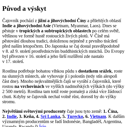
Původ a výskyt
Čajovník pochází z
jižní a jihovýchodní Číny
a přilehlých oblastí
Indie a jihovýchodní Asie
(Vietnam, Myanmar, Laos). Dnes se
pěstuje v
tropických a subtropických oblastech
po celém světě,
většinou ve formě hustě rostoucích živých plotů. V Číně má
pěstování dlouhou tradici, doloženou nejméně z prvního tisíciletí
před naším letopočtem. Do Japonska se čaj dostal pravděpodobně
v 8. až 9. století prostřednictvím buddhistických mnichů. Do Evropy
byl přivezen v 16. století a jeho širší rozšíření zde nastalo
v 17. století.
Rostlina potřebuje bohatou vlhkou půdu s
dostatkem srážek
, roste
na slunných místech, ale vyhovuje jí i polostín (tedy stín alespoň
část dne). Mnoho nejkvalitnějších čajů se vyrábí z čajovníků, které
rostou
na vrchovinách
ve vyšších nadmořských výškách (do výšky
2 500 metrů). Rostlina tam totiž roste pomaleji a získá více žádoucí
chuti. Kdyby se čajovník nechal volně růst, dorostl by do výšky
stromu.
Největšími světovými producenty
čaje jsou tyto země:
1. Čína,
2.
Indie
, 3. Keňa, 4.
Srí Lanka
, 5.
Turecko
, 6.
Vietnam
. K dalším
významným producentům se řadí Indonésie, Bangladéš, Argentina,
Uganda, Rwanda či
Írán
.