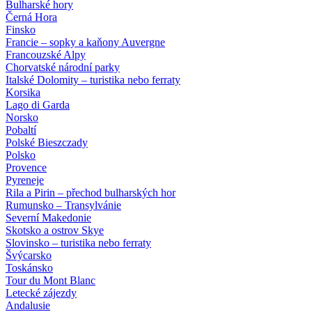
Bulharské hory
Černá Hora
Finsko
Francie – sopky a kaňony Auvergne
Francouzské Alpy
Chorvatské národní parky
Italské Dolomity – turistika nebo ferraty
Korsika
Lago di Garda
Norsko
Pobaltí
Polské Bieszczady
Polsko
Provence
Pyreneje
Rila a Pirin – přechod bulharských hor
Rumunsko – Transylvánie
Severní Makedonie
Skotsko a ostrov Skye
Slovinsko – turistika nebo ferraty
Švýcarsko
Toskánsko
Tour du Mont Blanc
Letecké zájezdy
Andalusie