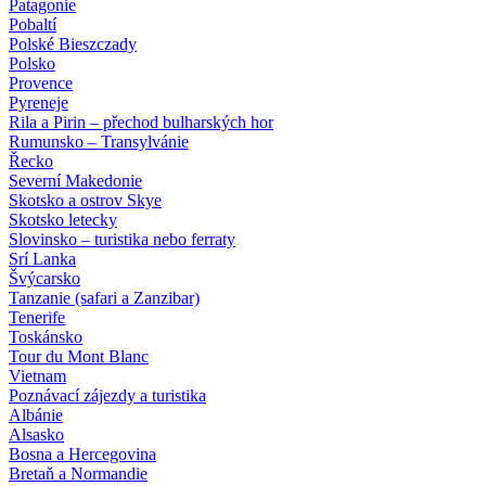
Patagonie
Pobaltí
Polské Bieszczady
Polsko
Provence
Pyreneje
Rila a Pirin – přechod bulharských hor
Rumunsko – Transylvánie
Řecko
Severní Makedonie
Skotsko a ostrov Skye
Skotsko letecky
Slovinsko – turistika nebo ferraty
Srí Lanka
Švýcarsko
Tanzanie (safari a Zanzibar)
Tenerife
Toskánsko
Tour du Mont Blanc
Vietnam
Poznávací zájezdy
a turistika
Albánie
Alsasko
Bosna a Hercegovina
Bretaň a Normandie