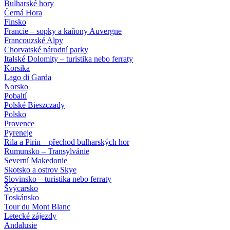
Bulharské hory
Černá Hora
Finsko
Francie – sopky a kaňony Auvergne
Francouzské Alpy
Chorvatské národní parky
Italské Dolomity – turistika nebo ferraty
Korsika
Lago di Garda
Norsko
Pobaltí
Polské Bieszczady
Polsko
Provence
Pyreneje
Rila a Pirin – přechod bulharských hor
Rumunsko – Transylvánie
Severní Makedonie
Skotsko a ostrov Skye
Slovinsko – turistika nebo ferraty
Švýcarsko
Toskánsko
Tour du Mont Blanc
Letecké zájezdy
Andalusie