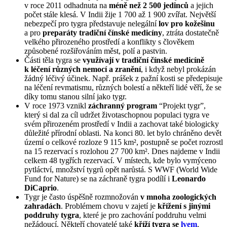
v roce 2011 odhadnuta na
méně než 2 500 jedinců
a jejich
počet stále klesá. V Indii žije 1 700 až 1 900 zvířat. Největší
nebezpečí pro tygra představuje nelegální
lov pro kožešinu
a pro
preparáty tradiční čínské medicíny
, ztráta dostatečně
velkého přirozeného prostředí a konflikty s člověkem
způsobené rozšiřováním měst, polí a pastvin.
Části těla tygra se
využívají v tradiční čínské medicíně
k léčení různých nemocí a zranění
, i když nebyl prokázán
žádný léčivý účinek. Např. prášek z pažní kosti se předepisuje
na léčení revmatismu, různých bolestí a někteří lidé věří, že se
díky tomu stanou silní jako tygr.
V roce 1973 vznikl
záchranný program
“Projekt tygr”,
který si dal za cíl udržet životaschopnou populaci tygra ve
svém přirozeném prostředí v Indii a zachovat také biologicky
důležité přírodní oblasti. Na konci 80. let bylo chráněno devět
území o celkové rozloze 9 115 km², postupně se počet rozrostl
na 15 rezervací s rozlohou 27 700 km². Dnes najdeme v Indii
celkem 48 tygřích rezervací. V místech, kde bylo vymýceno
pytláctví, množství tygrů opět narůstá. S WWF (World Wide
Fund for Nature) se na záchraně tygra podílí i
Leonardo
DiCaprio
.
Tygr je často úspěšně rozmnožován
v mnoha zoologických
zahradách
. Problémem chovu v zajetí je
křížení s jinými
poddruhy tygra
, které je pro zachování poddruhu velmi
nežádoucí. Někteří chovatelé také
kříží tygra se
lvem
,