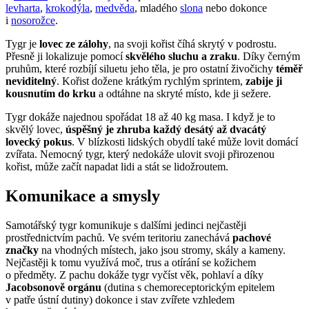
levharta
,
krokodýla
,
medvěda
, mladého
slona
nebo dokonce
i
nosorožce
.
Tygr je
lovec ze zálohy
, na svoji kořist číhá skrytý v podrostu.
Přesně ji lokalizuje pomocí
skvělého sluchu a zraku
. Díky černým
pruhům, které rozbíjí siluetu jeho těla, je pro ostatní živočichy
téměř
neviditelný
. Kořist dožene krátkým rychlým sprintem,
zabije ji
kousnutím do krku
a odtáhne na skryté místo, kde ji sežere.
Tygr dokáže najednou spořádat 18 až 40 kg masa. I když je to
skvělý lovec,
úspěšný je zhruba každý desátý až dvacátý
lovecký pokus
. V blízkosti lidských obydlí také může lovit domácí
zvířata. Nemocný tygr, který nedokáže ulovit svoji přirozenou
kořist, může začít napadat lidi a stát se lidožroutem.
Komunikace a smysly
Samotářský tygr komunikuje s dalšími jedinci nejčastěji
prostřednictvím pachů. Ve svém teritoriu zanechává
pachové
značky
na vhodných místech, jako jsou stromy, skály a kameny.
Nejčastěji k tomu využívá moč, trus a otírání se kožichem
o předměty. Z pachu dokáže tygr vyčíst věk, pohlaví a díky
Jacobsonově orgánu
(dutina s chemoreceptorickým epitelem
v patře ústní dutiny) dokonce i stav zvířete vzhledem