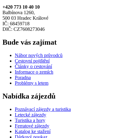
+420 773 10 40 10
Balbínova 1260,
500 03 Hradec Králové
IČ: 68459718
DIČ: CZ7608273046
Bude vás zajímat
Nábor nových průvodců
Cestovní pojištění
Články o cestování
Informace o zemích
Poradna
Problémy s letem
Nabídka zájezdů
Poznávací zájezdy a turistika
Letecké zájezdy
Turistika a hory
Ferratové zájezdy
Katalog ke stažení
Dárkový poukaz