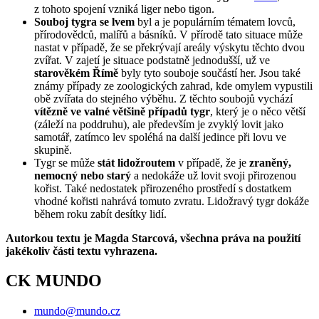
z tohoto spojení vzniká liger nebo tigon.
Souboj tygra se lvem
byl a je populárním tématem lovců,
přírodovědců, malířů a básníků. V přírodě tato situace může
nastat v případě, že se překrývají areály výskytu těchto dvou
zvířat. V zajetí je situace podstatně jednodušší, už ve
starověkém Římě
byly tyto souboje součástí her. Jsou také
známy případy ze zoologických zahrad, kde omylem vypustili
obě zvířata do stejného výběhu. Z těchto soubojů vychází
vítězně ve valné většině případů tygr
, který je o něco větší
(záleží na poddruhu), ale především je zvyklý lovit jako
samotář, zatímco lev spoléhá na další jedince při lovu ve
skupině.
Tygr se může
stát lidožroutem
v případě, že je
zraněný,
nemocný nebo starý
a nedokáže už lovit svoji přirozenou
kořist. Také nedostatek přirozeného prostředí s dostatkem
vhodné kořisti nahrává tomuto zvratu. Lidožravý tygr dokáže
během roku zabít desítky lidí.
Autorkou textu je Magda Starcová, všechna práva na použití
jakékoliv části textu vyhrazena.
CK MUNDO
mundo@mundo.cz