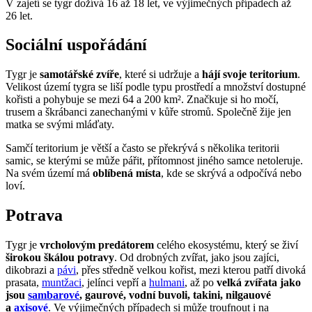
V zajetí se tygr dožívá 16 až 18 let, ve výjimečných případech až
26 let.
Sociální uspořádání
Tygr je
samotářské zvíře
, které si udržuje a
hájí svoje teritorium
.
Velikost území tygra se liší podle typu prostředí a množství dostupné
kořisti a pohybuje se mezi 64 a 200 km². Značkuje si ho močí,
trusem a škrábanci zanechanými v kůře stromů. Společně žije jen
matka se svými mláďaty.
Samčí teritorium je větší a často se překrývá s několika teritorii
samic, se kterými se může pářit, přítomnost jiného samce netoleruje.
Na svém území má
oblíbená místa
, kde se skrývá a odpočívá nebo
loví.
Potrava
Tygr je
vrcholovým predátorem
celého ekosystému, který se živí
širokou škálou potravy
. Od drobných zvířat, jako jsou zajíci,
dikobrazi a
pávi
, přes středně velkou kořist, mezi kterou patří divoká
prasata,
muntžaci
, jelínci vepří a
hulmani
, až po
velká zvířata jako
jsou
sambarové
, gaurové, vodní buvoli, takini, nilgauové
a
axisové
. Ve výjimečných případech si může troufnout i na