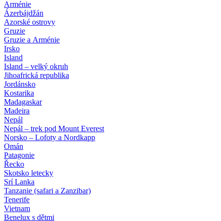
Arménie
Ázerbájdžán
Azorské ostrovy
Gruzie
Gruzie a Arménie
Irsko
Island
Island – velký okruh
Jihoafrická republika
Jordánsko
Kostarika
Madagaskar
Madeira
Nepál
Nepál – trek pod Mount Everest
Norsko – Lofoty a Nordkapp
Omán
Patagonie
Řecko
Skotsko letecky
Srí Lanka
Tanzanie (safari a Zanzibar)
Tenerife
Vietnam
Benelux s dětmi