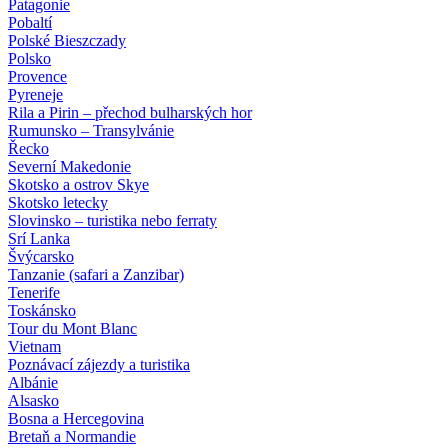
Patagonie
Pobaltí
Polské Bieszczady
Polsko
Provence
Pyreneje
Rila a Pirin – přechod bulharských hor
Rumunsko – Transylvánie
Řecko
Severní Makedonie
Skotsko a ostrov Skye
Skotsko letecky
Slovinsko – turistika nebo ferraty
Srí Lanka
Švýcarsko
Tanzanie (safari a Zanzibar)
Tenerife
Toskánsko
Tour du Mont Blanc
Vietnam
Poznávací zájezdy
a turistika
Albánie
Alsasko
Bosna a Hercegovina
Bretaň a Normandie