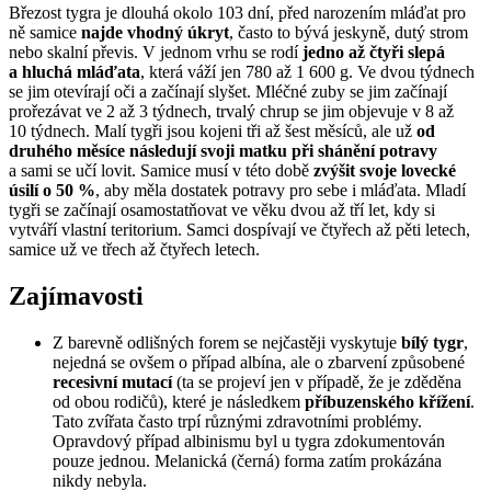
Březost tygra je dlouhá okolo 103 dní, před narozením mláďat pro
ně samice
najde vhodný úkryt
, často to bývá jeskyně, dutý strom
nebo skalní převis. V jednom vrhu se rodí
jedno až čtyři slepá
a hluchá mláďata
, která váží jen 780 až 1 600 g. Ve dvou týdnech
se jim otevírají oči a začínají slyšet. Mléčné zuby se jim začínají
prořezávat ve 2 až 3 týdnech, trvalý chrup se jim objevuje v 8 až
10 týdnech. Malí tygři jsou kojeni tři až šest měsíců, ale už
od
druhého měsíce následují svoji matku při shánění potravy
a sami se učí lovit. Samice musí v této době
zvýšit svoje lovecké
úsilí o 50 %
, aby měla dostatek potravy pro sebe i mláďata. Mladí
tygři se začínají osamostatňovat ve věku dvou až tří let, kdy si
vytváří vlastní teritorium. Samci dospívají ve čtyřech až pěti letech,
samice už ve třech až čtyřech letech.
Zajímavosti
Z barevně odlišných forem se nejčastěji vyskytuje
bílý tygr
,
nejedná se ovšem o případ albína, ale o zbarvení způsobené
recesivní mutací
(ta se projeví jen v případě, že je zděděna
od obou rodičů), které je následkem
příbuzenského křížení
.
Tato zvířata často trpí různými zdravotními problémy.
Opravdový případ albinismu byl u tygra zdokumentován
pouze jednou. Melanická (černá) forma zatím prokázána
nikdy nebyla.