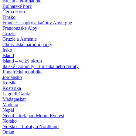
Bretaň a Normandie
Bulharské hory
Černá Hora
Finsko
Francie – sopky a kaňony Auvergne
Francouzské Alpy
Gruzie
Gruzie a Arménie
Chorvatské národní parky
Irsko
Island
Island – velký okruh
Italské Dolomity – turistika nebo ferraty
Jihoafrická republika
Jordánsko
Korsika
Kostarika
Lago di Garda
Madagaskar
Madeira
Nepál
Nepál – trek pod Mount Everest
Norsko
Norsko – Lofoty a Nordkapp
Omán