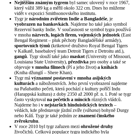
Nejtěžším známým tygrem
byl samec ulovený v roce 1967,
který vážil 389 kg a měřil okolo 322 cm. Dnes ho můžeme
vidět v expozici Smithsonovského institutu.
Tygr je
národním zvířetem Indie a Bangladéše
, je
vyobrazen na bankovkách
. Najdeme ho také jako symbol
Rezervní banky Indie. V současnosti se symbol tygra používá
v mnoha
názvech, logách firem, vojenských jednotek
(East
Bengal Regiment – pluk pěchoty Bangladéšské armády),
sportovních týmů
(kriketové družstvo Royal Bengal Tigers
v Kalkatě, basebalový team Detroit Tigers z Detroitu atd.),
gangů
. Tygr slouží také jako
maskot
(University of Missouri,
Louisiana State University),
přezdívka
pro osoby a také se
objevuje
v mnoha filmech
(Pí a jeho život)
a knihách
(Kniha džunglí – Shere Khan).
Tygr má
významné postavení v mnoha asijských
kulturách
a náboženstvích. Jeho první vyobrazení najdeme
na Pašubatiho pečeti, která pochází z kultury poříčí Indu
(Harappská kultura) z doby 2350 až 2000 př. n. l. Poté se tygr
často vyskytoval
na pečetích a mincích
různých vládců.
Najdeme ho i
v nejstarších hinduistických textech
–
védách, kde představuje jízdní zvíře (
váhana
) bohyně Durgy
nebo Kálí. Tygr je také jedním ze
znamení čínského
zvěrokruhu
.
V roce 2010 byl tygr zařazen mezi
ohrožené druhy
živočichů. Celková populace tygra indického byla