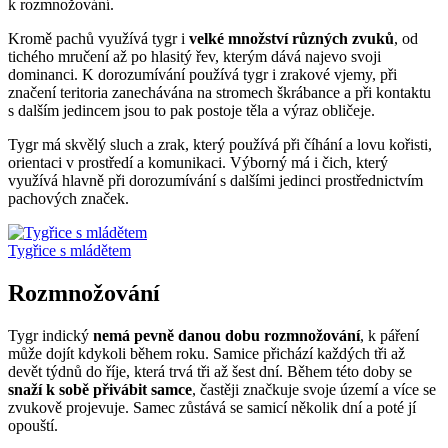
k rozmnožování.
Kromě pachů využívá tygr i
velké množství různých zvuků
, od
tichého mručení až po hlasitý řev, kterým dává najevo svoji
dominanci. K dorozumívání používá tygr i zrakové vjemy, při
značení teritoria zanechávána na stromech škrábance a při kontaktu
s dalším jedincem jsou to pak postoje těla a výraz obličeje.
Tygr má skvělý sluch a zrak, který používá při číhání a lovu kořisti,
orientaci v prostředí a komunikaci. Výborný má i čich, který
využívá hlavně při dorozumívání s dalšími jedinci prostřednictvím
pachových značek.
Tygřice s mládětem
Rozmnožování
Tygr indický
nemá pevně danou dobu rozmnožování
, k páření
může dojít kdykoli během roku. Samice přichází každých tři až
devět týdnů do říje, která trvá tři až šest dní. Během této doby se
snaží k sobě přivábit samce
, častěji značkuje svoje území a více se
zvukově projevuje. Samec zůstává se samicí několik dní a poté jí
opouští.