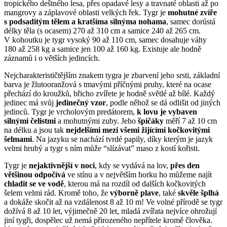
tropického deštného lesa, přes opadavé lesy a travnaté oblasti až po
mangrovy a záplavové oblasti velkých řek. Tygr je
mohutné zvíře
s podsaditým tělem a kratšíma silnýma nohama
, samec dorůstá
délky těla (s ocasem) 270 až 310 cm a samice 240 až 265 cm.
V kohoutku je tygr vysoký 90 až 110 cm, samec dosahuje váhy
180 až 258 kg a samice jen 100 až 160 kg. Existuje ale hodně
záznamů i o větších jedincích.
Nejcharakterističtějším znakem tygra je zbarvení jeho srsti, základní
barva je žlutooranžová s tmavými příčnými pruhy, které na ocase
přechází do kroužků, břicho zvířete je hodně světlé až bílé. Každý
jedinec má svůj
jedinečný vzor
, podle něhož se dá odlišit od jiných
jedinců. Tygr je vrcholovým predátorem,
k lovu je vybaven
silnými čelistmi
a mohutnými zuby. Jeho
špičáky
měří 7 až 10 cm
na délku a jsou tak
nejdelšími mezi všemi žijícími kočkovitými
šelmami
. Na jazyku se nachází tvrdé papily, díky kterým je jazyk
velmi hrubý a tygr s ním může “slízávat” maso z kostí kořisti.
Tygr je
nejaktivnější v noci
, kdy se vydává na lov,
přes den
většinou odpočívá
ve stínu a v největším horku ho můžeme najít
chladit se ve vodě
, kterou má na rozdíl od dalších kočkovitých
šelem velmi rád. Kromě toho, že
výborně plave
, také
skvěle šplhá
a dokáže skočit až na vzdálenost 8 až 10 m! Ve volné přírodě se tygr
dožívá 8 až 10 let, výjimečně 20 let, mladá zvířata nejvíce ohrožují
jiní tygři, dospělec už nemá přirozeného nepřítele kromě člověka.