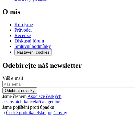
O nás
Kdo jsme
Průvodci
Recenze
Diskusní fórum
Smluvní podmínky
Nastavení cookies
Odebírejte náš newsletter
Váš e-mail
Odebírat novinky
Jsme členem
Asociace českých
cestovních kanceláří a agentur
Jsme pojištěni proti úpadku
u
České podnikatelské pojišťovny