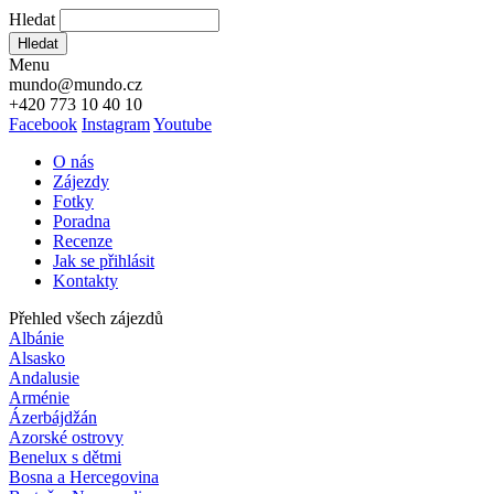
Hledat
Hledat
Menu
mundo@mundo.cz
+420 773 10 40 10
Facebook
Instagram
Youtube
O nás
Zájezdy
Fotky
Poradna
Recenze
Jak se přihlásit
Kontakty
Přehled všech zájezdů
Albánie
Alsasko
Andalusie
Arménie
Ázerbájdžán
Azorské ostrovy
Benelux s dětmi
Bosna a Hercegovina