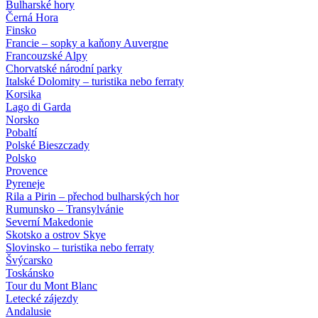
Bulharské hory
Černá Hora
Finsko
Francie – sopky a kaňony Auvergne
Francouzské Alpy
Chorvatské národní parky
Italské Dolomity – turistika nebo ferraty
Korsika
Lago di Garda
Norsko
Pobaltí
Polské Bieszczady
Polsko
Provence
Pyreneje
Rila a Pirin – přechod bulharských hor
Rumunsko – Transylvánie
Severní Makedonie
Skotsko a ostrov Skye
Slovinsko – turistika nebo ferraty
Švýcarsko
Toskánsko
Tour du Mont Blanc
Letecké zájezdy
Andalusie