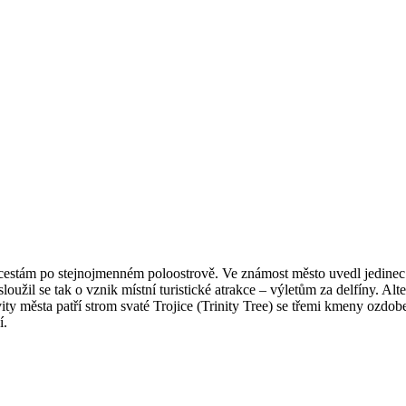
estám po stejnojmenném poloostrově. Ve známost město uvedl jedinec 
loužil se tak o vznik místní turistické atrakce – výletům za delfíny. 
vity města patří strom svaté Trojice (Trinity Tree) se třemi kmeny ozdo
í.