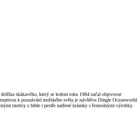
delfína skákavého, který se kolem roku 1984 začal objevovat
Alternativou k poznávání mořského světa je návštěva Dingle Oceanworld
benými motivy z bible i pestře natřené krámky s řemeslnými výrobky.