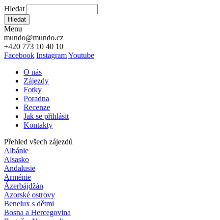
Hledat
Hledat
Menu
mundo@mundo.cz
+420 773 10 40 10
Facebook
Instagram
Youtube
O nás
Zájezdy
Fotky
Poradna
Recenze
Jak se přihlásit
Kontakty
Přehled všech zájezdů
Albánie
Alsasko
Andalusie
Arménie
Ázerbájdžán
Azorské ostrovy
Benelux s dětmi
Bosna a Hercegovina