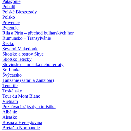
Patagonie
Pobaltí
Polské Bieszczady
Polsko
Provence
Pyreneje
Rila a Pirin – přechod bulharských hor
Rumunsko – Transylvánie
Řecko
Severní Makedonie
Skotsko a ostrov Skye
Skotsko letecky
Slovinsko – turistika nebo ferraty
Srí Lanka
Švýcarsko
Tanzanie (safari a Zanzibar)
Tenerife
Toskánsko
Tour du Mont Blanc
Vietnam
Poznávací zájezdy
a turistika
Albánie
Alsasko
Bosna a Hercegovina
Bretaň a Normandie