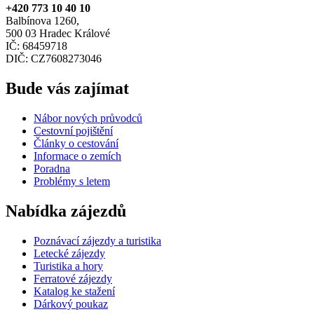
+420 773 10 40 10
Balbínova 1260,
500 03 Hradec Králové
IČ: 68459718
DIČ: CZ7608273046
Bude vás zajímat
Nábor nových průvodců
Cestovní pojištění
Články o cestování
Informace o zemích
Poradna
Problémy s letem
Nabídka zájezdů
Poznávací zájezdy a turistika
Letecké zájezdy
Turistika a hory
Ferratové zájezdy
Katalog ke stažení
Dárkový poukaz