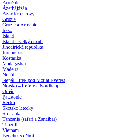
Arménie
Ázerbájdžán
Azorské ostrovy
Gruzie
Gruzie a Arménie
Irsko
Island
Island – velký okruh
Jihoafrická republika
Jordánsko
Kostarika
Madagaskar
Madeira
Nepál
Nepál – trek pod Mount Everest
Norsko – Lofoty a Nordkapp
Omán
Patagonie
Řecko
Skotsko letecky
Srí Lanka
Tanzanie (safari a Zanzibar)
Tenerife
Vietnam
Benelux s dětmi