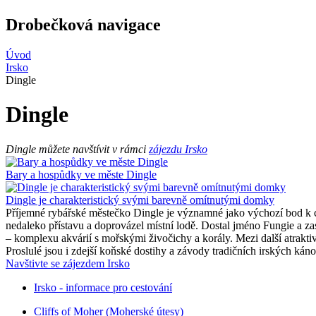
Drobečková navigace
Úvod
Irsko
Dingle
Dingle
Dingle můžete navštívit v rámci
zájezdu Irsko
Bary a hospůdky ve měste Dingle
Dingle je charakteristický svými barevně omítnutými domky
Příjemné rybářské městečko Dingle je významné jako výchozí bod k c
nedaleko přístavu a doprovázel místní lodě. Dostal jméno Fungie a zas
– komplexu akvárií s mořskými živočichy a korály. Mezi další atrakti
Proslulé jsou i zdejší koňské dostihy a závody tradičních irských káno
Navštivte se zájezdem Irsko
Irsko - informace pro cestování
Cliffs of Moher (Moherské útesy)