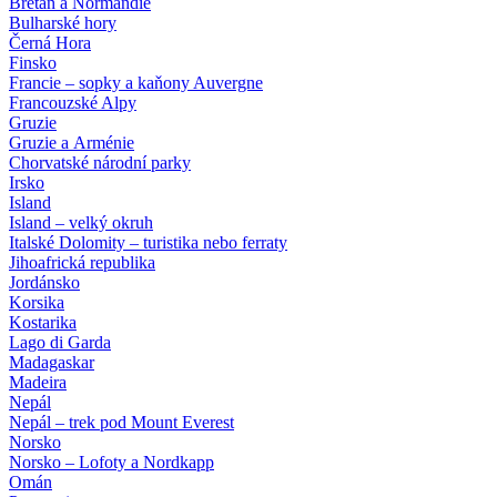
Bretaň a Normandie
Bulharské hory
Černá Hora
Finsko
Francie – sopky a kaňony Auvergne
Francouzské Alpy
Gruzie
Gruzie a Arménie
Chorvatské národní parky
Irsko
Island
Island – velký okruh
Italské Dolomity – turistika nebo ferraty
Jihoafrická republika
Jordánsko
Korsika
Kostarika
Lago di Garda
Madagaskar
Madeira
Nepál
Nepál – trek pod Mount Everest
Norsko
Norsko – Lofoty a Nordkapp
Omán