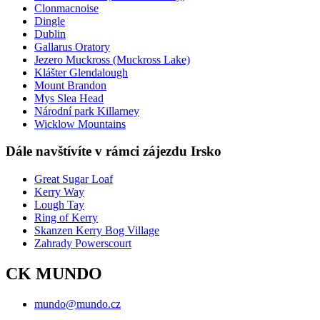
Clonmacnoise
Dingle
Dublin
Gallarus Oratory
Jezero Muckross (Muckross Lake)
Klášter Glendalough
Mount Brandon
Mys Slea Head
Národní park Killarney
Wicklow Mountains
Dále navštívíte v rámci zájezdu Irsko
Great Sugar Loaf
Kerry Way
Lough Tay
Ring of Kerry
Skanzen Kerry Bog Village
Zahrady Powerscourt
CK MUNDO
mundo@mundo.cz