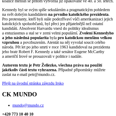
koalice menšin se přitom vytvořila již opakovaně ve 40. a 50. letech.
Kennedy byl se svým spíše sekulárním a pragmatickým pohledem
na svět dobrým kandidátem
na prvního katolického prezidenta
.
Pro protestanty, kteří byli stále podezřívaví vůči amerikanizaci jejich
katolických spoluobčanů, byl přeci jen přijatelnější než ostatní
kandidáti. Absolvent Harvardu vnesl do politiky idealismus
a entuziasmus a stal se v zemi velmi populární.
Zvolení Kennedyho
a jeho následná popularita
byla
pro katolickou menšinu velkou
vzpruhou
a povzbuzením. Atentát na něj vyvolal soucit celého
národa. Pět let po jeho smrti v roce 1963 kandidoval na prezidenta
jeho bratr Robert F. Kennedy a také senátor Eugene McCarthy
a američtí Irové se prosazovali v politice i nadále.
Autorem textu je Petr Želiezko, všechna práva na použití
jakékoliv části textu vyhrazena.
Případné připomínky můžete
zaslat na e-mail petr@mundo.cz.
Přejít na úvodní stránku zájezdu Irsko
CK MUNDO
mundo@mundo.cz
+420 773 10 40 10