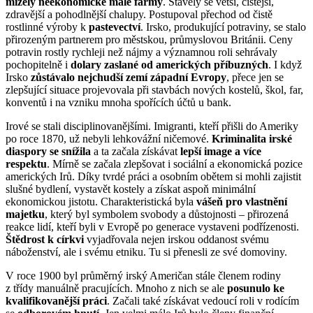
mizely neekonomické malé farmy
. Stavěly se větší, čistější,
zdravější a pohodlnější chalupy. Postupoval přechod od čistě
rostlinné výroby k
pastevectví
. Irsko, produkující potraviny, se stalo
přirozeným partnerem pro městskou, průmyslovou Británii. Ceny
potravin rostly rychleji než nájmy a významnou roli sehrávaly
pochopitelně i
dolary zaslané od amerických příbuzných
. I když
Irsko
zůstávalo nejchudší zemí západní Evropy
, přece jen se
zlepšující situace projevovala při stavbách nových kostelů, škol, far,
konventů i na vzniku mnoha spořících účtů u bank.
Irové se stali disciplinovanějšími. Imigranti, kteří přišli do Ameriky
po roce 1870, už nebyli lehkovážní ničemové.
Kriminalita irské
diaspory se snížila
a ta začala získávat
lepší image a více
respektu
. Mírně se začala zlepšovat i sociální a ekonomická pozice
amerických Irů. Díky tvrdé práci a osobním obětem si mohli zajistit
slušné bydlení, vystavět kostely a získat aspoň minimální
ekonomickou jistotu. Charakteristická byla
vášeň pro vlastnění
majetku
, který byl symbolem svobody a důstojnosti – přirozená
reakce lidí, kteří byli v Evropě po generace vystaveni podřízenosti.
Štědrost k církvi
vyjadřovala nejen irskou oddanost svému
náboženství, ale i svému etniku. Tu si přenesli ze své domoviny.
V roce 1900 byl průměrný irský Američan stále členem rodiny
z třídy manuálně pracujících. Mnoho z nich se ale
posunulo ke
kvalifikovanější práci
. Začali také získávat vedoucí roli v rodícím