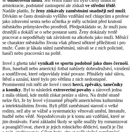
se
odborovém hnutí
. Jen velmi málo Irů bylo členy finanční
aristokracie, podstatné zastoupení ale získali
ve střední třídě
.
Nadále platilo, že
ženy získávaly zaměstnání snadněji než muži
.
Dívkám se často dostávalo vyššího vzdělání než chlapcům a profese
jako zdravotní sestra nebo učitelka je měly uchránit před krutostí
městského průmyslového prostředí. Předpokládalo se, že muži jsou
drsnější a dokáží se o sebe postarat sami. Ženy dokázaly tvrdě
pracovat a nepodléhaly tak závislosti na alkoholu jako muži. Měnící
se charakter městského života však přinesl některé příležitosti i pro
muže. Často je lákala státní zaměstnání, stávali se z nich policisté,
hasiči nebo pracovníci na poště.
Irové z ghetta také
vynikali ve sportu podobně jako dnes černoši
.
Box, baseball nebo americký fotbal nabízely dobrodružství, vzrušení
a soutěživost, které odpovídaly irské povaze. Přinášely také slávu,
štěstí a uznání, které bylo pro většinu z nich nedostupné.
Prominentní roli měli ale Irové i mezi
herci, zpěváky, tanečníky
a komiky
. Byl to následek
extrovertní povahy
a zároveň jedna
z mála oblastí, kde mohli získat peníze a slávu. Na druhé straně
nelze říct, že by Irové významně přispěli americkému kulturnímu
a intelektuálnímu životu. Byli příliš zaměstnaní starostí o velké
rodiny, než aby se vážně a systematicky věnovali umění, literatuře,
hudbě nebo vědě. Nepodněcovalo je k tomu ani vzdělání, které se
jim dostávalo. Farní základní školy se spíše snažily Iry romanizovat
a poangličťovat, zbavit je jejich rolnického dědictví, naučit je číst