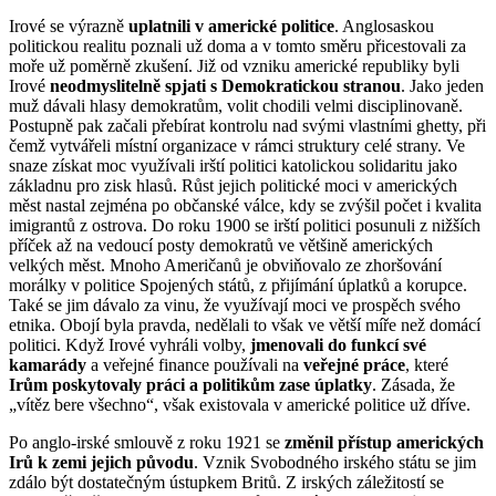
Irové se výrazně
uplatnili v americké politice
. Anglosaskou
politickou realitu poznali už doma a v tomto směru přicestovali za
moře už poměrně zkušení. Již od vzniku americké republiky byli
Irové
neodmyslitelně spjati s Demokratickou stranou
. Jako jeden
muž dávali hlasy demokratům, volit chodili velmi disciplinovaně.
Postupně pak začali přebírat kontrolu nad svými vlastními ghetty, při
čemž vytvářeli místní organizace v rámci struktury celé strany. Ve
snaze získat moc využívali irští politici katolickou solidaritu jako
základnu pro zisk hlasů. Růst jejich politické moci v amerických
měst nastal zejména po občanské válce, kdy se zvýšil počet i kvalita
imigrantů z ostrova. Do roku 1900 se irští politici posunuli z nižších
příček až na vedoucí posty demokratů ve většině amerických
velkých měst. Mnoho Američanů je obviňovalo ze zhoršování
morálky v politice Spojených států, z přijímání úplatků a korupce.
Také se jim dávalo za vinu, že využívají moci ve prospěch svého
etnika. Obojí byla pravda, nedělali to však ve větší míře než domácí
politici. Když Irové vyhráli volby,
jmenovali do funkcí své
kamarády
a veřejné finance používali na
veřejné práce
, které
Irům poskytovaly práci a politikům zase úplatky
. Zásada, že
„vítěz bere všechno“, však existovala v americké politice už dříve.
Po anglo-irské smlouvě z roku 1921 se
změnil přístup amerických
Irů k zemi jejich původu
. Vznik Svobodného irského státu se jim
zdálo být dostatečným ústupkem Britů. Z irských záležitostí se