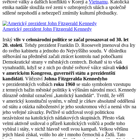
světové války a dalších konfliktů v Koreji a
Vietnamu
. Katolická
etnika nadále sloužila své zemi v ozbrojených silách a společně
sdílené nepohodlí a nebezpečí zmírnily kulturní předsudky.
Americký prezident John Fitzgerald Kennedy
Irský
vliv v celonárodní politice se začal prosazovat od 30. let
20. století
. Tehdy prezident Franklin D. Roosevelt jmenoval dva Iry
do svého kabinetu a jednoho do Nejvyššího soudu. V důsledku
stěhování na předměstí začali ztrácet kontrolu nad pobočkami
Demokratické strany v městských centrech. Bohatě si to však
vynahradili, když se z nich po druhé světové válce stávali
vůdci
v americkém Kongresu, guvernéři státu a prezidentští
kandidáti
. Vítězství
Johna Fitzgeralda Kennedyho
v prezidentských volbách
roku 1960
se stalo symbolem vzestupu
z temných bažin městské politiky k výšinám národní moci. Kennedy
důrazně odmítal označení „katolický kandidát“. Tvrdil, že věří
v americký konstituční systém, v němž je církev absolutně oddělená
od státu a otázka náboženství je jeho soukromou věcí a nemá vliv na
jeho veřejné závazky. Pečlivě si udržoval svoji politickou
nezávislost na katolických nátlakových skupinách. Přesto však
velmi aktivně usiloval o přízeň katolických voličů a podle toho
vybíral i státy, v nichž hlavně vedl svou kampaň. Velkou většinu
jejich hlasů získal, volilo ho ale i mnoho černochů a Židů. Tato