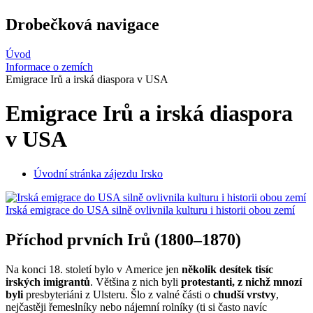
Drobečková navigace
Úvod
Informace o zemích
Emigrace Irů a irská diaspora v USA
Emigrace Irů a irská diaspora
v USA
Úvodní stránka zájezdu Irsko
Irská emigrace do USA silně ovlivnila kulturu i historii obou zemí
Příchod prvních Irů (1800–1870)
Na konci 18. století bylo v Americe jen
několik desítek tisíc
irských imigrantů
. Většina z nich byli
protestanti, z nichž mnozí
byli
presbyteriáni z Ulsteru. Šlo z valné části o
chudší vrstvy
,
nejčastěji řemeslníky nebo nájemní rolníky (ti si často navíc