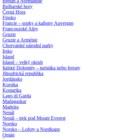
Bretaň a Normandie
Bulharské hory
Černá Hora
Finsko
Francie – sopky a kaňony Auvergne
Francouzské Alpy
Gruzie
Gruzie a Arménie
Chorvatské národní parky
Irsko
Island
Island – velký okruh
Italské Dolomity – turistika nebo ferraty
Jihoafrická republika
Jordánsko
Korsika
Kostarika
Lago di Garda
Madagaskar
Madeira
Nepál
Nepál – trek pod Mount Everest
Norsko
Norsko – Lofoty a Nordkapp
Omán