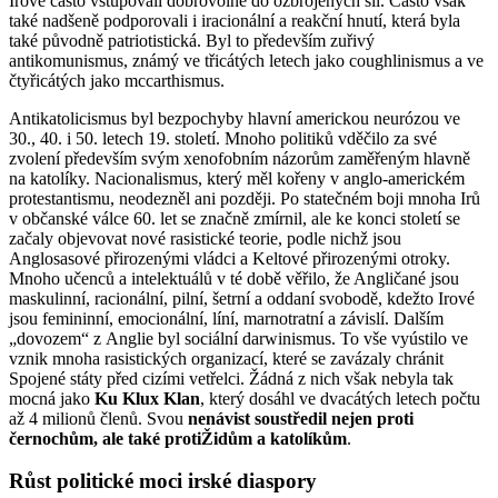
Irové často vstupovali dobrovolně do ozbrojených sil. Často však
také nadšeně podporovali i iracionální a reakční hnutí, která byla
také původně patriotistická. Byl to především zuřivý
antikomunismus, známý ve třicátých letech jako coughlinismus a ve
čtyřicátých jako mccarthismus.
Antikatolicismus byl bezpochyby hlavní americkou neurózou ve
30., 40. i 50. letech 19. století. Mnoho politiků vděčilo za své
zvolení především svým xenofobním názorům zaměřeným hlavně
na katolíky. Nacionalismus, který měl kořeny v anglo-americkém
protestantismu, neodezněl ani později. Po statečném boji mnoha Irů
v občanské válce 60. let se značně zmírnil, ale ke konci století se
začaly objevovat nové rasistické teorie, podle nichž jsou
Anglosasové přirozenými vládci a Keltové přirozenými otroky.
Mnoho učenců a intelektuálů v té době věřilo, že Angličané jsou
maskulinní, racionální, pilní, šetrní a oddaní svobodě, kdežto Irové
jsou femininní, emocionální, líní, marnotratní a závislí. Dalším
„dovozem“ z Anglie byl sociální darwinismus. To vše vyústilo ve
vznik mnoha rasistických organizací, které se zavázaly chránit
Spojené státy před cizími vetřelci. Žádná z nich však nebyla tak
mocná jako
Ku Klux Klan
, který dosáhl ve dvacátých letech počtu
až 4 milionů členů. Svou
nenávist soustředil nejen proti
černochům, ale také protiŽidům a katolíkům
.
Růst politické moci irské diaspory