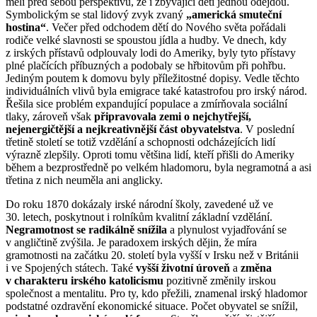
měli před sebou perspektivu, že i zbývající děti jednou odejdou.
Symbolickým se stal lidový zvyk zvaný
„americká smuteční
hostina“
. Večer před odchodem dětí do Nového světa pořádali
rodiče velké slavnosti se spoustou jídla a hudby. Ve dnech, kdy
z irských přístavů odplouvaly lodi do Ameriky, byly tyto přístavy
plné plačících příbuzných a podobaly se hřbitovům při pohřbu.
Jediným poutem k domovu byly příležitostné dopisy. Vedle těchto
individuálních vlivů byla emigrace také katastrofou pro irský národ.
Řešila sice problém expandující populace a zmírňovala sociální
tlaky, zároveň však
připravovala zemi o nejchytřejší,
nejenergičtější a nejkreativnější část obyvatelstva
. V poslední
třetině století se totiž vzdělání a schopnosti odcházejících lidí
výrazně zlepšily. Oproti tomu většina lidí, kteří přišli do Ameriky
během a bezprostředně po velkém hladomoru, byla negramotná a asi
třetina z nich neuměla ani anglicky.
Do roku 1870 dokázaly irské národní školy, zavedené už ve
30. letech, poskytnout i rolníkům kvalitní základní vzdělání.
Negramotnost se radikálně snížila
a plynulost vyjadřování se
v angličtině zvýšila. Je paradoxem irských dějin, že míra
gramotnosti na začátku 20. století byla vyšší v Irsku než v Británii
i ve Spojených státech. Také
vyšší životní úroveň
a
změna
v charakteru irského katolicismu
pozitivně změnily irskou
společnost a mentalitu. Pro ty, kdo přežili, znamenal irský hladomor
podstatné ozdravění ekonomické situace. Počet obyvatel se snížil,