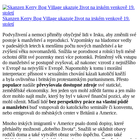
Skanzen Kerry Bog Village ukazuje život na irském venkově 19.
století
Podvyživení a nemoci přiměly obyčejné lidi v Irsku, aby změnili své
postoje k manželství a reprodukci. Vzpomínky na hladomor vedly
v padesátých letech k menšímu počtu nových manželství a ke
zvýšení věku novomanželů. Snížila se porodnost a rolníci byli méně
ochotni dělit své pozemky mezi více potomků. Průměrný věk vstupu
do manželství se postupně zvyšoval, až nakonec vzrostl z nejnižšího
v Evropě na nejvyšší v Evropě. Napomohly k tomu i morální
interpretace: přísnost v sexuálním chování kázali katoličtí kněží
a byla ovlivněna i britským protestantským puritanismem. Přesto
populace
nadále
převyšovala dostupné zdroje
své statické,
zemědělské ekonomiky. Jen jeden syn mohl zdědit farmu a jen málo
dcer mohlo najít muže, který by byl v takové finanční pozici, aby se
mohl oženit. Mladí lidé
bez perspektivy práce na vlastní půdě
a manželství
buď vstupovali do katolického semináře či konventu,
nebo emigrovali do městských center v Británii a Americe.
Mnoho irských imigrantů v Americe psalo domů dopisy, které
přeháněly možnosti „dobrého života“. Snažili se uklidnit obavy
rodičů doma a také vytvářet obraz svého úspěchu. Často také