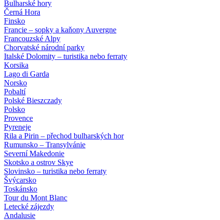
Bulharské hory
Černá Hora
Finsko
Francie – sopky a kaňony Auvergne
Francouzské Alpy
Chorvatské národní parky
Italské Dolomity – turistika nebo ferraty
Korsika
Lago di Garda
Norsko
Pobaltí
Polské Bieszczady
Polsko
Provence
Pyreneje
Rila a Pirin – přechod bulharských hor
Rumunsko – Transylvánie
Severní Makedonie
Skotsko a ostrov Skye
Slovinsko – turistika nebo ferraty
Švýcarsko
Toskánsko
Tour du Mont Blanc
Letecké zájezdy
Andalusie