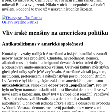
a psát, civilizovat je. Cílem bylo, aby si našli slušná zaměstnání,
milovali Boha a svoji zemi. Nikdo v nich ale nepodněcoval tvůrčí
myšlení. Podobné to bylo už v irských národních školách.
Oslavy svatého Patrika
Vliv irské menšiny na americkou politiku
Antikatolicismus v americké společnosti
Kontakty a vztahy rodilých Američanů a irských katolíků v zámoří
nebyly nikdy bez problémů. Chudoba, nevzdělanost, nemoci,
alkoholismus a kriminalita imigrantů devatenáctého století děsily
a odpuzovaly anglo-americkou většinu. Ustavení kultury městských
ghett předsudky spíše ještě zvyšovalo. Američané zůstali jazykem,
institucemi, preferencemi a náboženskými postoji podobní Britům.
I v Americe byl ideologickým základem amerického patriotismu
antikatolicismus
, respektive
odpor proti „papežencům“
. Pro Iry
bylo určitým traumatem sladit oddanost liberální demokracii ve své
nové zemi a katolicismu, který byl v Evropě dost reakční. Papežové
19. století odsuzovali liberalismus a demokracii a bránili
autoritářství. Obhajovali jednotu církve a státu a odsuzovali svobodu
svědomí. Ve snaze demonstrovat svůj patriotismus v nové zemi