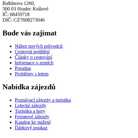
Balbínova 1260,
500 03 Hradec Králové
IČ: 68459718
DIČ: CZ7608273046
Bude vás zajímat
Nábor nových průvodců
Cestovní pojištění
Články o cestování
Informace o zemích
Poradna
Problémy s letem
Nabídka zájezdů
Poznávací zájezdy a turistika
Letecké zájezdy
Turistika a hory
Ferratové zájezdy
Katalog ke stažení
Dárkový poukaz