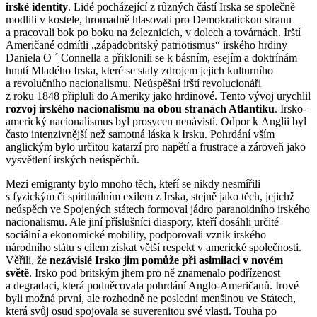
irské identity
. Lidé pocházející z různých částí Irska se společně
modlili v kostele, hromadně hlasovali pro Demokratickou stranu
a pracovali bok po boku na železnicích, v dolech a továrnách. Irští
Američané odmítli „západobritský patriotismus“ irského hrdiny
Daniela O ´ Connella a přiklonili se k básním, esejím a doktrínám
hnutí Mladého Irska, které se staly zdrojem jejich kulturního
a revolučního nacionalismu. Neúspěšní irští revolucionáři
z roku 1848 připluli do Ameriky jako hrdinové. Tento vývoj urychlil
rozvoj irského nacionalismu na obou stranách Atlantiku
. Irsko-
americký nacionalismus byl prosycen nenávistí. Odpor k Anglii byl
často intenzivnější než samotná láska k Irsku. Pohrdání vším
anglickým bylo určitou katarzí pro napětí a frustrace a zároveň jako
vysvětlení irských neúspěchů.
Mezi emigranty bylo mnoho těch, kteří se nikdy nesmířili
s fyzickým či spirituálním exilem z Irska, stejně jako těch, jejichž
neúspěch ve Spojených státech formoval jádro paranoidního irského
nacionalismu. Ale jiní příslušníci diaspory, kteří dosáhli určité
sociální a ekonomické mobility, podporovali vznik irského
národního státu s cílem získat větší respekt v americké společnosti.
Věřili, že
nezávislé Irsko jim pomůže při asimilaci v novém
světě
. Irsko pod britským jhem pro ně znamenalo podřízenost
a degradaci, která podněcovala pohrdání Anglo-Američanů. Irové
byli možná první, ale rozhodně ne poslední menšinou ve Státech,
která svůj osud spojovala se suverenitou své vlasti. Touha po