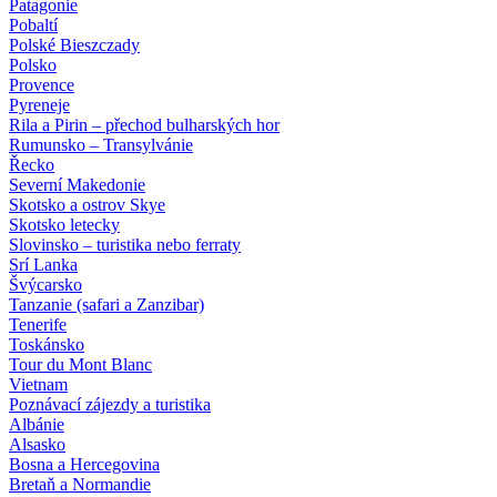
Patagonie
Pobaltí
Polské Bieszczady
Polsko
Provence
Pyreneje
Rila a Pirin – přechod bulharských hor
Rumunsko – Transylvánie
Řecko
Severní Makedonie
Skotsko a ostrov Skye
Skotsko letecky
Slovinsko – turistika nebo ferraty
Srí Lanka
Švýcarsko
Tanzanie (safari a Zanzibar)
Tenerife
Toskánsko
Tour du Mont Blanc
Vietnam
Poznávací zájezdy
a turistika
Albánie
Alsasko
Bosna a Hercegovina
Bretaň a Normandie