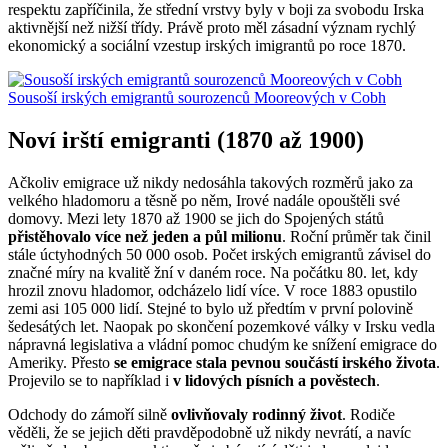
respektu zapříčinila, že střední vrstvy byly v boji za svobodu Irska
aktivnější než nižší třídy. Právě proto měl zásadní význam rychlý
ekonomický a sociální vzestup irských imigrantů po roce 1870.
Sousoší irských emigrantů sourozenců Mooreových v Cobh
Noví irští emigranti (1870 až 1900)
Ačkoliv emigrace už nikdy nedosáhla takových rozměrů jako za
velkého hladomoru a těsně po něm, Irové nadále opouštěli své
domovy. Mezi lety 1870 až 1900 se jich do Spojených států
přistěhovalo více než jeden a půl milionu
. Roční průměr tak činil
stále úctyhodných 50 000 osob. Počet irských emigrantů závisel do
značné míry na kvalitě žní v daném roce. Na počátku 80. let, kdy
hrozil znovu hladomor, odcházelo lidí více. V roce 1883 opustilo
zemi asi 105 000 lidí. Stejné to bylo už předtím v první polovině
šedesátých let. Naopak po skončení pozemkové války v Irsku vedla
nápravná legislativa a vládní pomoc chudým ke snížení emigrace do
Ameriky. Přesto
se emigrace stala pevnou součástí irského života
.
Projevilo se to například i
v lidových písních a pověstech
.
Odchody do zámoří silně
ovlivňovaly rodinný život
. Rodiče
věděli, že se jejich děti pravděpodobně už nikdy nevrátí, a navíc