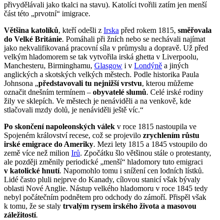
přivydělávali jako tkalci na stavu). Katolíci tvořili zatím jen menší
část této „prvotní“ imigrace.
Většina katolíků
, kteří odešli z
Irska
před rokem 1815,
směřovala
do Velké Británie
. Pomáhali při žních nebo se nechávali najímat
jako nekvalifikovaná pracovní síla v průmyslu a dopravě. Už před
velkým hladomorem se tak vytvořila irská ghetta v Liverpoolu,
Manchesteru, Birminghamu,
Glasgow
i v
Londýně
a jiných
anglických a skotských velkých městech. Podle historika Paula
Johnsona „
představovali tu nejnižší vrstvu
, kterou můžeme
označit dnešním termínem –
obyvatelé slumů
. Celé irské rodiny
žily ve sklepích. Ve městech je nenáviděli a na venkově, kde
stlačovali mzdy dolů, je nenáviděli ještě víc.“
Po skončení napoleonských válek
v roce 1815 nastoupila ve
Spojeném království recese, což se projevilo
zrychlením růstu
irské emigrace do Ameriky
. Mezi lety 1815 a 1845 vstoupilo do
země více než milion
Irů
. Zpočátku šlo většinou stále o protestanty,
ale později změnily periodické „menší“ hladomory tuto emigraci
v katolické hnutí
. Napomohlo tomu i snížení cen lodních lístků.
Lidé často pluli nejprve do Kanady, cílovou stanicí však bývaly
oblasti Nové Anglie. Nástup velkého hladomoru v roce 1845 tedy
nebyl počátečním podnětem pro odchody do zámoří. Přispěl však
k tomu, že se staly
trvalým rysem irského života a masovou
záležitostí
.