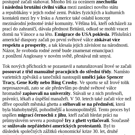
postupně začali stahovat. Mnoho Irů za oceánem
znechutila
i následná brutální civilní válka
mezi zastánci nového státu
a republikány v jejich rodné zemi. Pokles fyzických a kulturních
kontaktů mezi Iry v Irsku a Americe také oslabil koncept
mezinárodní jednotné irské komunity. Většina Irů, kteří odcházeli za
prací do zahraničí, dávala přednost Británii, odkud se mohli vracet
domů na Vánoce a na léto.
Emigrace do USA poklesla
. Příslušníci
americké diaspory začali po první světové válce
získávat více
respektu a prosperity
, a tak klesala jejich závislost na národnosti.
Názor, že svoboda rodné země bude znamenat emancipaci
z ponížení Anglosasy v novém světě, přestával mít smysl.
Tok nových příchozích se pozastavil a naturalizovaní Irové se začali
posouvat z tříd manuálně pracujících do střední třídy
. Namísto
varietních zpěváků a tanečníků nastoupili
umělci jako Spencer
Tracy, Gene Kelly nebo Bing Crosby
. Ve sportu se už Irové tolik
neprosazovali, zato se ale především po druhé světové válce
hromadně
zapisovali na univerzity
. Stávali se z nich profesoři,
právníci, lékaři a úspěšní manažeři. V 50. letech také začali více než
dříve opouštět městská ghetta a
stěhovali se na předměstí
, která
byla blahobytnější, pohodlnější a kosmopolitnější. Tento proces byl
uspíšen
migrací černochů z jihu
, kteří začali hledat práci na
průmyslovém severu a postupně
Iry z ghett vytlačovali
. Současně
se
snižovalo nepřátelství amerických protestantů
. Byl to
důsledek společných zážitků ekonomické krize 30. let, druhé