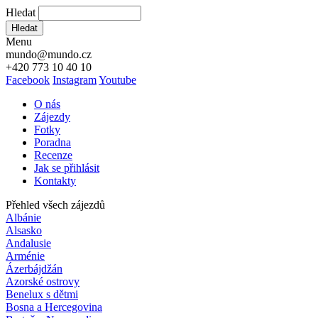
Hledat
Hledat
Menu
mundo@mundo.cz
+420 773 10 40 10
Facebook
Instagram
Youtube
O nás
Zájezdy
Fotky
Poradna
Recenze
Jak se přihlásit
Kontakty
Přehled všech zájezdů
Albánie
Alsasko
Andalusie
Arménie
Ázerbájdžán
Azorské ostrovy
Benelux s dětmi
Bosna a Hercegovina