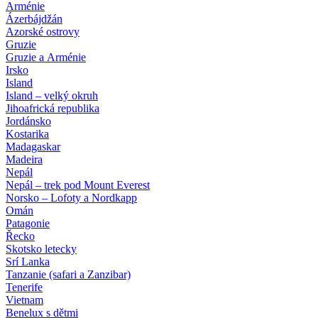
Arménie
Ázerbájdžán
Azorské ostrovy
Gruzie
Gruzie a Arménie
Irsko
Island
Island – velký okruh
Jihoafrická republika
Jordánsko
Kostarika
Madagaskar
Madeira
Nepál
Nepál – trek pod Mount Everest
Norsko – Lofoty a Nordkapp
Omán
Patagonie
Řecko
Skotsko letecky
Srí Lanka
Tanzanie (safari a Zanzibar)
Tenerife
Vietnam
Benelux s dětmi