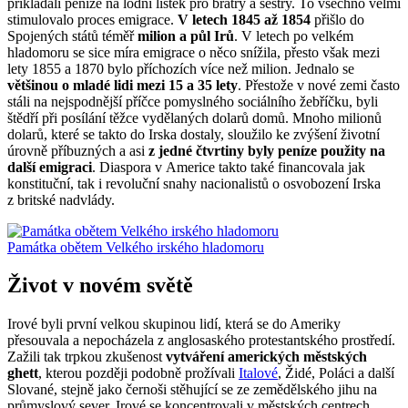
přikládali peníze na lodní lístek pro bratry a sestry. To všechno velmi
stimulovalo proces emigrace.
V letech 1845 až 1854
přišlo do
Spojených států téměř
milion a půl Irů
. V letech po velkém
hladomoru se sice míra emigrace o něco snížila, přesto však mezi
lety 1855 a 1870 bylo příchozích více než milion. Jednalo se
většinou o mladé lidi mezi 15 a 35 lety
. Přestože v nové zemi často
stáli na nejspodnější příčce pomyslného sociálního žebříčku, byli
štědří při posílání těžce vydělaných dolarů domů. Mnoho milionů
dolarů, které se takto do Irska dostaly, sloužilo ke zvýšení životní
úrovně příbuzných a asi
z jedné čtvrtiny byly peníze použity na
další emigraci
. Diaspora v Americe takto také financovala jak
konstituční, tak i revoluční snahy nacionalistů o osvobození Irska
z britské nadvlády.
Památka obětem Velkého irského hladomoru
Život v novém světě
Irové byli první velkou skupinou lidí, která se do Ameriky
přesouvala a nepocházela z anglosaského protestantského prostředí.
Zažili tak trpkou zkušenost
vytváření amerických městských
ghett
, kterou později podobně prožívali
Italové
, Židé, Poláci a další
Slované, stejně jako černoši stěhující se ze zemědělského jihu na
průmyslový sever. Irové se koncentrovali v městských centrech