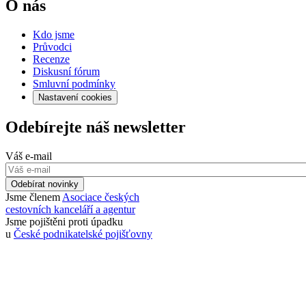
O nás
Kdo jsme
Průvodci
Recenze
Diskusní fórum
Smluvní podmínky
Nastavení cookies
Odebírejte náš newsletter
Váš e-mail
Odebírat novinky
Jsme členem
Asociace českých
cestovních kanceláří a agentur
Jsme pojištěni proti úpadku
u
České podnikatelské pojišťovny