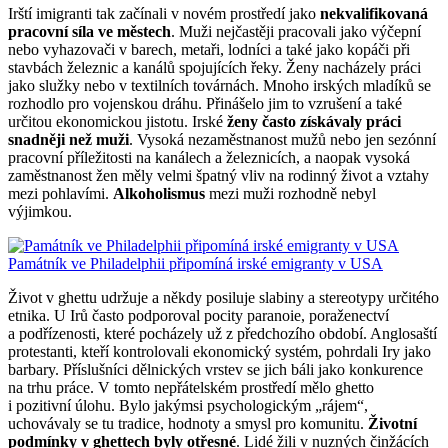
Irští imigranti tak začínali v novém prostředí jako
nekvalifikovaná
pracovní síla ve městech
. Muži nejčastěji pracovali jako výčepní
nebo vyhazovači v barech, metaři, lodníci a také jako kopáči při
stavbách železnic a kanálů spojujících řeky. Ženy nacházely práci
jako služky nebo v textilních továrnách. Mnoho irských mladíků se
rozhodlo pro vojenskou dráhu. Přinášelo jim to vzrušení a také
určitou ekonomickou jistotu. Irské
ženy často získávaly práci
snadněji než muži
. Vysoká nezaměstnanost mužů nebo jen sezónní
pracovní příležitosti na kanálech a železnicích, a naopak vysoká
zaměstnanost žen měly velmi špatný vliv na rodinný život a vztahy
mezi pohlavími.
Alkoholismus
mezi muži rozhodně nebyl
výjimkou.
Památník ve Philadelphii připomíná irské emigranty v USA
Život v ghettu udržuje a někdy posiluje slabiny a stereotypy určitého
etnika. U Irů často podporoval pocity paranoie, poraženectví
a podřízenosti, které pocházely už z předchozího období. Anglosaští
protestanti, kteří kontrolovali ekonomický systém, pohrdali Iry jako
barbary. Příslušníci dělnických vrstev se jich báli jako konkurence
na trhu práce. V tomto nepřátelském prostředí mělo ghetto
i pozitivní úlohu. Bylo jakýmsi psychologickým „rájem“,
uchovávaly se tu tradice, hodnoty a smysl pro komunitu.
Životní
podmínky v ghettech byly otřesné
. Lidé žili v nuzných činžácích