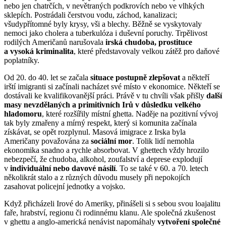
nebo jen chatrčích, v nevětraných podkrovích nebo ve vlhkých
sklepích. Postrádali čerstvou vodu, záchod, kanalizaci;
všudypřítomné byly krysy, vši a blechy. Běžně se vyskytovaly
nemoci jako cholera a tuberkulóza i duševní poruchy. Trpělivost
rodilých Američanů narušovala
irská chudoba, prostituce
a vysoká kriminalita
, které představovaly velkou zátěž pro daňové
poplatníky.
Od 20. do 40. let se začala
situace postupně zlepšovat
a někteří
irští imigranti si začínali nacházet své místo v ekonomice. Někteří se
dostávali ke kvalifikovanější práci. Právě v tu chvíli však přišly
další
masy nevzdělaných a primitivních Irů v důsledku velkého
hladomoru
, které rozšířily místní ghetta. Naděje na pozitivní vývoj
tak byly zmařeny a mírný respekt, který si komunita začínala
získávat, se opět rozplynul. Masová imigrace z Irska byla
Američany považována za
sociální mor
. Tolik lidí nemohla
ekonomika snadno a rychle absorbovat. V ghettech vždy hrozilo
nebezpečí, že chudoba, alkohol, zoufalství a deprese explodují
v
individuální nebo davové násilí
. To se také v 60. a 70. letech
několikrát stalo a z různých důvodu musely při nepokojích
zasahovat policejní jednotky a vojsko.
Když přicházeli Irové do Ameriky, přinášeli si s sebou svou loajalitu
faře, hrabství, regionu či rodinnému klanu. Ale společná zkušenost
v ghettu a anglo-americká nenávist napomáhaly
vytvoření společné