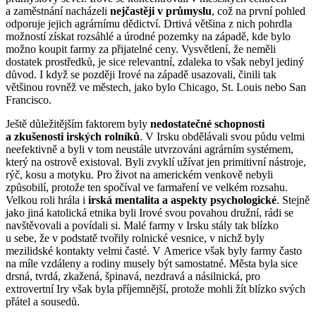
a zaměstnání nacházeli
nejčastěji v průmyslu
, což na první pohled
odporuje jejich agrárnímu dědictví. Drtivá většina z nich pohrdla
možností získat rozsáhlé a úrodné pozemky na západě, kde bylo
možno koupit farmy za přijatelné ceny. Vysvětlení, že neměli
dostatek prostředků, je sice relevantní, zdaleka to však nebyl jediný
důvod. I když se později Irové na západě usazovali, činili tak
většinou rovněž ve městech, jako bylo Chicago, St. Louis nebo San
Francisco.
Ještě důležitějším faktorem byly
nedostatečné schopnosti
a zkušenosti irských rolníků
. V Irsku obdělávali svou půdu velmi
neefektivně a byli v tom neustále utvrzováni agrárním systémem,
který na ostrově existoval. Byli zvyklí užívat jen primitivní nástroje,
rýč, kosu a motyku. Pro život na americkém venkově nebyli
způsobilí, protože ten spočíval ve farmaření ve velkém rozsahu.
Velkou roli hrála i
irská mentalita a aspekty psychologické
. Stejně
jako jiná katolická etnika byli Irové svou povahou družní, rádi se
navštěvovali a povídali si. Malé farmy v Irsku stály tak blízko
u sebe, že v podstatě tvořily rolnické vesnice, v nichž byly
mezilidské kontakty velmi časté. V Americe však byly farmy často
na míle vzdáleny a rodiny musely být samostatné. Města byla sice
drsná, tvrdá, zkažená, špinavá, nezdravá a násilnická, pro
extrovertní Iry však byla příjemnější, protože mohli žít blízko svých
přátel a sousedů.