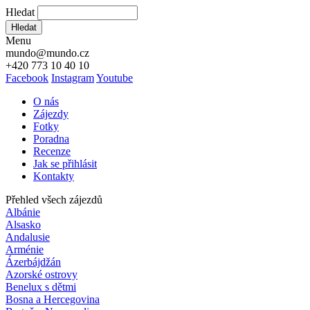
Hledat
Hledat
Menu
mundo@mundo.cz
+420 773 10 40 10
Facebook
Instagram
Youtube
O nás
Zájezdy
Fotky
Poradna
Recenze
Jak se přihlásit
Kontakty
Přehled všech zájezdů
Albánie
Alsasko
Andalusie
Arménie
Ázerbájdžán
Azorské ostrovy
Benelux s dětmi
Bosna a Hercegovina