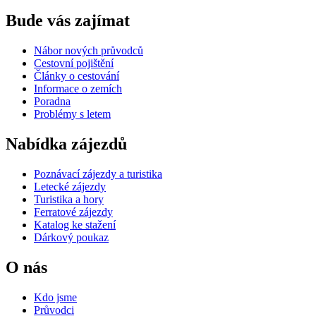
Bude vás zajímat
Nábor nových průvodců
Cestovní pojištění
Články o cestování
Informace o zemích
Poradna
Problémy s letem
Nabídka zájezdů
Poznávací zájezdy a turistika
Letecké zájezdy
Turistika a hory
Ferratové zájezdy
Katalog ke stažení
Dárkový poukaz
O nás
Kdo jsme
Průvodci