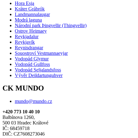
Hora Esja
Kráter Grábrók
Landmannalaugar
Modrá laguna
Národní park Þingvellir (Thingvellir)
Ostrov Heimaey
Reykjadalur
Reykjavík
Reynisdrangar
Souostroví Vestmannaeyjar
Vodopád Glymur
Vodopád Gullfoss
Vodopád Seljalandsfoss
Vývěr Deildartunguhver
CK MUNDO
mundo@mundo.cz
+420 773 10 40 10
Balbínova 1260,
500 03 Hradec Králové
IČ: 68459718
DIČ: CZ7608273046