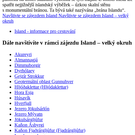
spatřit nejjižnější islandský výběžek – úzkou skalní stěnu
s monumentální bránou. Ta bývá také nazývána „brána Islandu“.
Navštivte se zájezdem Island
Navštivte se zájezdem Island – velký
okruh
Island - informace pro cestování
Dále navštívíte v rámci zájezdu Island – velký okruh
Akureyri
Almannagjá
Dimmuborgir
Dyrhólaey
Gejzír Strokkur
Geotermální oblast Gunnuhver
Hljóðaklettar (Hljódaklettar)
Hora Esja
Húsavík
Hverfjall
Jezero Jökulsárlón
Jezero Mývatn
Jökulsárgljúfur
Kaňon Ásbyrgi
Kaňon Fjaðrárgljúfur (Fjadrárgljúfur)