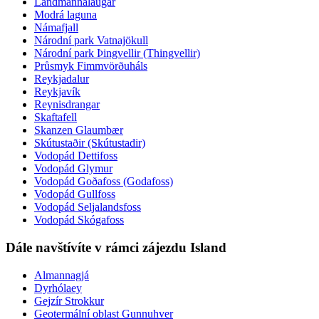
Landmannalaugar
Modrá laguna
Námafjall
Národní park Vatnajökull
Národní park Þingvellir (Thingvellir)
Průsmyk Fimmvörðuháls
Reykjadalur
Reykjavík
Reynisdrangar
Skaftafell
Skanzen Glaumbær
Skútustaðir (Skútustadir)
Vodopád Dettifoss
Vodopád Glymur
Vodopád Goðafoss (Godafoss)
Vodopád Gullfoss
Vodopád Seljalandsfoss
Vodopád Skógafoss
Dále navštívíte v rámci zájezdu Island
Almannagjá
Dyrhólaey
Gejzír Strokkur
Geotermální oblast Gunnuhver