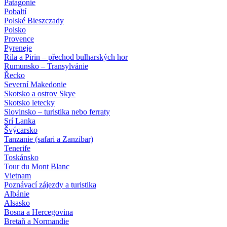
Patagonie
Pobaltí
Polské Bieszczady
Polsko
Provence
Pyreneje
Rila a Pirin – přechod bulharských hor
Rumunsko – Transylvánie
Řecko
Severní Makedonie
Skotsko a ostrov Skye
Skotsko letecky
Slovinsko – turistika nebo ferraty
Srí Lanka
Švýcarsko
Tanzanie (safari a Zanzibar)
Tenerife
Toskánsko
Tour du Mont Blanc
Vietnam
Poznávací zájezdy
a turistika
Albánie
Alsasko
Bosna a Hercegovina
Bretaň a Normandie