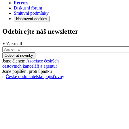
Recenze
Diskusní fórum
Smluvní podmínky
Nastavení cookies
Odebírejte náš newsletter
Váš e-mail
Odebírat novinky
Jsme členem
Asociace českých
cestovních kanceláří a agentur
Jsme pojištěni proti úpadku
u
České podnikatelské pojišťovny