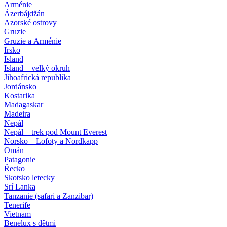
Arménie
Ázerbájdžán
Azorské ostrovy
Gruzie
Gruzie a Arménie
Irsko
Island
Island – velký okruh
Jihoafrická republika
Jordánsko
Kostarika
Madagaskar
Madeira
Nepál
Nepál – trek pod Mount Everest
Norsko – Lofoty a Nordkapp
Omán
Patagonie
Řecko
Skotsko letecky
Srí Lanka
Tanzanie (safari a Zanzibar)
Tenerife
Vietnam
Benelux s dětmi