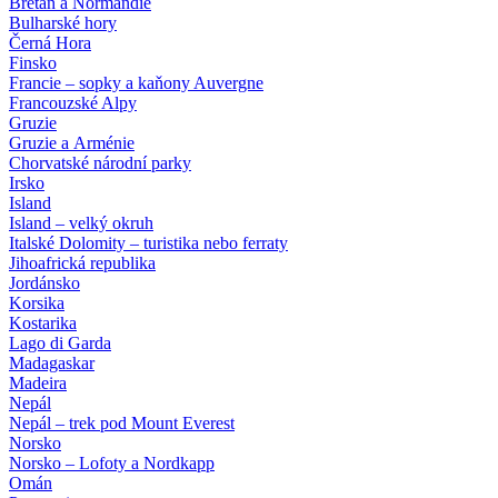
Bretaň a Normandie
Bulharské hory
Černá Hora
Finsko
Francie – sopky a kaňony Auvergne
Francouzské Alpy
Gruzie
Gruzie a Arménie
Chorvatské národní parky
Irsko
Island
Island – velký okruh
Italské Dolomity – turistika nebo ferraty
Jihoafrická republika
Jordánsko
Korsika
Kostarika
Lago di Garda
Madagaskar
Madeira
Nepál
Nepál – trek pod Mount Everest
Norsko
Norsko – Lofoty a Nordkapp
Omán