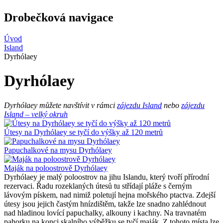
Drobečková navigace
Úvod
Island
Dyrhólaey
Dyrhólaey
Dyrhólaey můžete navštívit v rámci
zájezdu Island
nebo
zájezdu
Island – velký okruh
Útesy na Dyrhólaey se tyčí do výšky až 120 metrů
Papuchalkové na mysu Dyrhólaey
Maják na poloostrově Dyrhólaey
Dyrhólaey je malý poloostrov na jihu Islandu, který tvoří přírodní
rezervaci. Řadu rozeklaných útesů tu střídají pláže s černým
lávovým pískem, nad nimiž poletují hejna mořského ptactva. Zdejší
útesy jsou jejich častým hnízdištěm, takže lze snadno zahlédnout
nad hladinou lovící papuchalky, alkouny i kachny. Na travnatém
pahorku na konci skalního výběžku se tyčí maják. Z tohoto místa lze