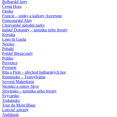
Bulharské hory
Černá Hora
Finsko
Francie – sopky a kaňony Auvergne
Francouzské Alpy
Chorvatské národní parky
Italské Dolomity – turistika nebo ferraty
Korsika
Lago di Garda
Norsko
Pobaltí
Polské Bieszczady
Polsko
Provence
Pyreneje
Rila a Pirin – přechod bulharských hor
Rumunsko – Transylvánie
Severní Makedonie
Skotsko a ostrov Skye
Slovinsko – turistika nebo ferraty
Švýcarsko
Toskánsko
Tour du Mont Blanc
Letecké zájezdy
Andalusie