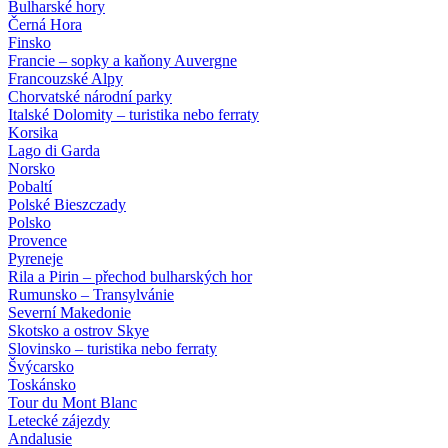
Bulharské hory
Černá Hora
Finsko
Francie – sopky a kaňony Auvergne
Francouzské Alpy
Chorvatské národní parky
Italské Dolomity – turistika nebo ferraty
Korsika
Lago di Garda
Norsko
Pobaltí
Polské Bieszczady
Polsko
Provence
Pyreneje
Rila a Pirin – přechod bulharských hor
Rumunsko – Transylvánie
Severní Makedonie
Skotsko a ostrov Skye
Slovinsko – turistika nebo ferraty
Švýcarsko
Toskánsko
Tour du Mont Blanc
Letecké zájezdy
Andalusie