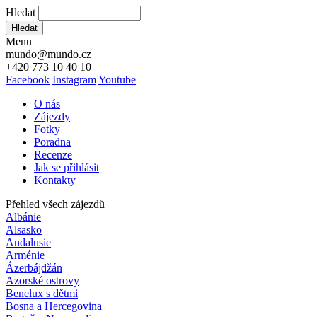
Hledat
Hledat
Menu
mundo@mundo.cz
+420 773 10 40 10
Facebook
Instagram
Youtube
O nás
Zájezdy
Fotky
Poradna
Recenze
Jak se přihlásit
Kontakty
Přehled všech zájezdů
Albánie
Alsasko
Andalusie
Arménie
Ázerbájdžán
Azorské ostrovy
Benelux s dětmi
Bosna a Hercegovina