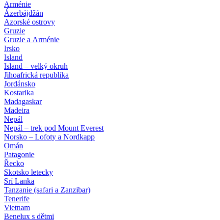
Arménie
Ázerbájdžán
Azorské ostrovy
Gruzie
Gruzie a Arménie
Irsko
Island
Island – velký okruh
Jihoafrická republika
Jordánsko
Kostarika
Madagaskar
Madeira
Nepál
Nepál – trek pod Mount Everest
Norsko – Lofoty a Nordkapp
Omán
Patagonie
Řecko
Skotsko letecky
Srí Lanka
Tanzanie (safari a Zanzibar)
Tenerife
Vietnam
Benelux s dětmi