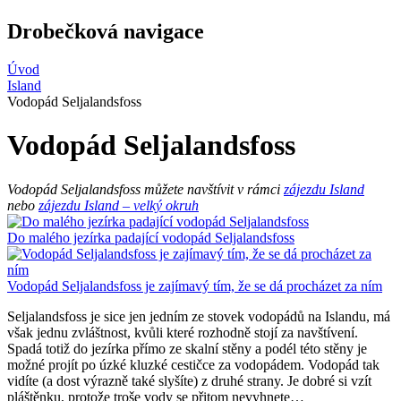
Drobečková navigace
Úvod
Island
Vodopád Seljalandsfoss
Vodopád Seljalandsfoss
Vodopád Seljalandsfoss můžete navštívit v rámci
zájezdu Island
nebo
zájezdu Island – velký okruh
Do malého jezírka padající vodopád Seljalandsfoss
Vodopád Seljalandsfoss je zajímavý tím, že se dá procházet za ním
Seljalandsfoss je sice jen jedním ze stovek vodopádů na Islandu, má
však jednu zvláštnost, kvůli které rozhodně stojí za navštívení.
Spadá totiž do jezírka přímo ze skalní stěny a podél této stěny je
možné projít po úzké kluzké cestičce za vodopádem. Vodopád tak
vidíte (a dost výrazně také slyšíte) z druhé strany. Je dobré si vzít
pláštěnku, protože troše vody se přitom nevyhnete…