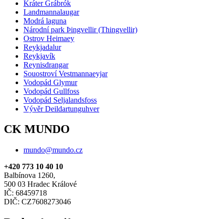
Kráter Grábrók
Landmannalaugar
Modrá laguna
Národní park Þingvellir (Thingvellir)
Ostrov Heimaey
Reykjadalur
Reykjavík
Reynisdrangar
Souostroví Vestmannaeyjar
Vodopád Glymur
Vodopád Gullfoss
Vodopád Seljalandsfoss
Vývěr Deildartunguhver
CK MUNDO
mundo@mundo.cz
+420 773 10 40 10
Balbínova 1260,
500 03 Hradec Králové
IČ: 68459718
DIČ: CZ7608273046