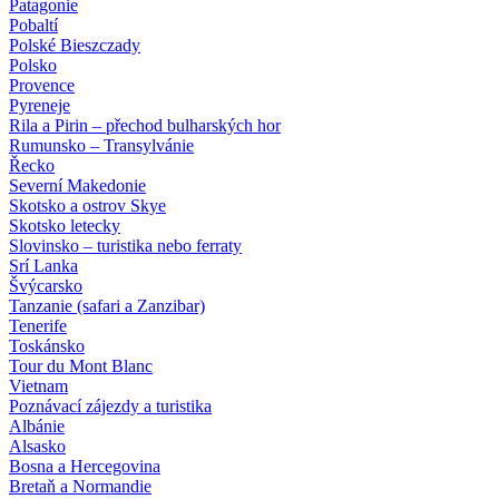
Patagonie
Pobaltí
Polské Bieszczady
Polsko
Provence
Pyreneje
Rila a Pirin – přechod bulharských hor
Rumunsko – Transylvánie
Řecko
Severní Makedonie
Skotsko a ostrov Skye
Skotsko letecky
Slovinsko – turistika nebo ferraty
Srí Lanka
Švýcarsko
Tanzanie (safari a Zanzibar)
Tenerife
Toskánsko
Tour du Mont Blanc
Vietnam
Poznávací zájezdy
a turistika
Albánie
Alsasko
Bosna a Hercegovina
Bretaň a Normandie