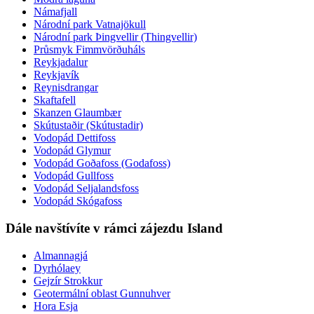
Námafjall
Národní park Vatnajökull
Národní park Þingvellir (Thingvellir)
Průsmyk Fimmvörðuháls
Reykjadalur
Reykjavík
Reynisdrangar
Skaftafell
Skanzen Glaumbær
Skútustaðir (Skútustadir)
Vodopád Dettifoss
Vodopád Glymur
Vodopád Goðafoss (Godafoss)
Vodopád Gullfoss
Vodopád Seljalandsfoss
Vodopád Skógafoss
Dále navštívíte v rámci zájezdu Island
Almannagjá
Dyrhólaey
Gejzír Strokkur
Geotermální oblast Gunnuhver
Hora Esja