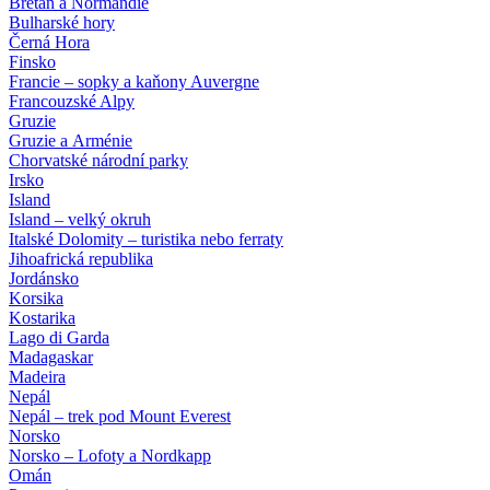
Bretaň a Normandie
Bulharské hory
Černá Hora
Finsko
Francie – sopky a kaňony Auvergne
Francouzské Alpy
Gruzie
Gruzie a Arménie
Chorvatské národní parky
Irsko
Island
Island – velký okruh
Italské Dolomity – turistika nebo ferraty
Jihoafrická republika
Jordánsko
Korsika
Kostarika
Lago di Garda
Madagaskar
Madeira
Nepál
Nepál – trek pod Mount Everest
Norsko
Norsko – Lofoty a Nordkapp
Omán