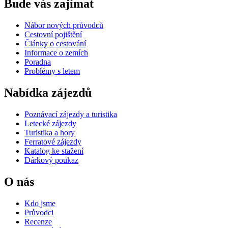
Bude vás zajímat
Nábor nových průvodců
Cestovní pojištění
Články o cestování
Informace o zemích
Poradna
Problémy s letem
Nabídka zájezdů
Poznávací zájezdy a turistika
Letecké zájezdy
Turistika a hory
Ferratové zájezdy
Katalog ke stažení
Dárkový poukaz
O nás
Kdo jsme
Průvodci
Recenze