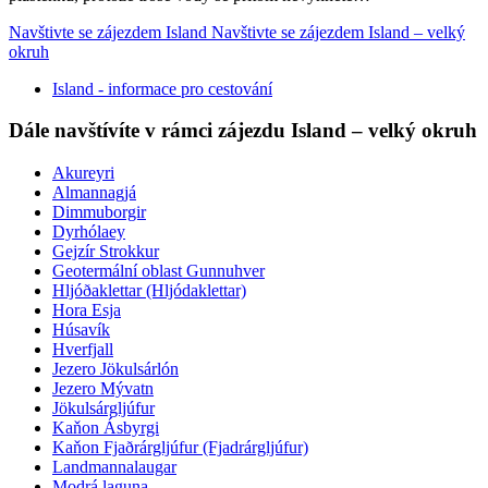
Navštivte se zájezdem Island
Navštivte se zájezdem Island – velký
okruh
Island - informace pro cestování
Dále navštívíte v rámci zájezdu Island – velký okruh
Akureyri
Almannagjá
Dimmuborgir
Dyrhólaey
Gejzír Strokkur
Geotermální oblast Gunnuhver
Hljóðaklettar (Hljódaklettar)
Hora Esja
Húsavík
Hverfjall
Jezero Jökulsárlón
Jezero Mývatn
Jökulsárgljúfur
Kaňon Ásbyrgi
Kaňon Fjaðrárgljúfur (Fjadrárgljúfur)
Landmannalaugar
Modrá laguna