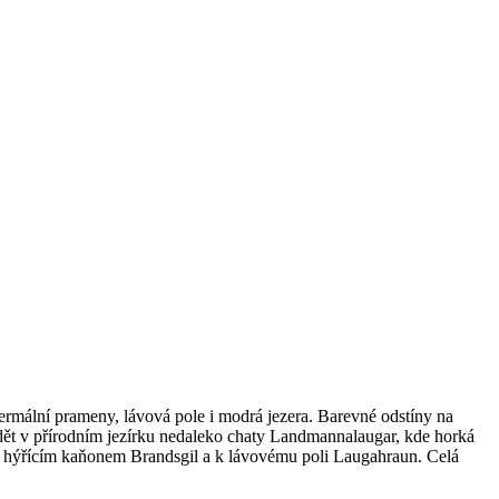
termální prameny, lávová pole i modrá jezera. Barevné odstíny na
dět v přírodním jezírku nedaleko chaty Landmannalaugar, kde horká
ami hýřícím kaňonem Brandsgil a k lávovému poli Laugahraun. Celá