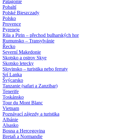
Patagonie
Pobaltí
Polské Bieszczady
Polsko
Provence
Pyreneje
Rila a Pirin – přechod bulharských hor
Rumunsko – Transylvánie
Řecko
Severní Makedonie
Skotsko a ostrov Skye
Skotsko letecky
Slovinsko – turistika nebo ferraty
Srí Lanka
Švýcarsko
Tanzanie (safari a Zanzibar)
Tenerife
Toskánsko
Tour du Mont Blanc
Vietnam
Poznávací zájezdy
a turistika
Albánie
Alsasko
Bosna a Hercegovina
Bretaň a Normandie