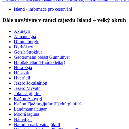
Island - informace pro cestování
Dále navštívíte v rámci zájezdu Island – velký okruh
Akureyri
Almannagjá
Dimmuborgir
Dyrhólaey
Gejzír Strokkur
Geotermální oblast Gunnuhver
Hljóðaklettar (Hljódaklettar)
Hora Esja
Húsavík
Hverfjall
Jezero Jökulsárlón
Jezero Mývatn
Jökulsárgljúfur
Kaňon Ásbyrgi
Kaňon Fjaðrárgljúfur (Fjadrárgljúfur)
Landmannalaugar
Modrá laguna
Námafjall
Národní park Vatnajökull