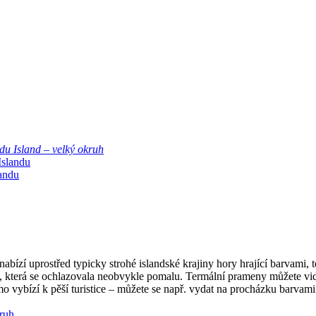
du Island – velký okruh
landu
abízí uprostřed typicky strohé islandské krajiny hory hrající barvami, 
lů, která se ochlazovala neobvykle pomalu. Termální prameny můžete vi
ímo vybízí k pěší turistice – můžete se např. vydat na procházku barv
kruh