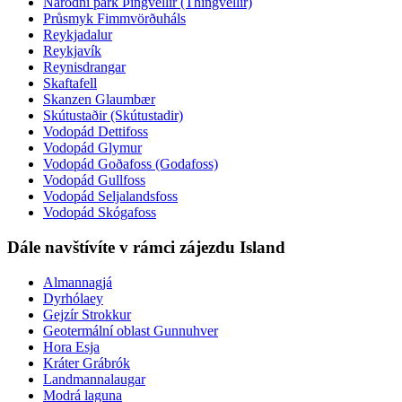
Národní park Þingvellir (Thingvellir)
Průsmyk Fimmvörðuháls
Reykjadalur
Reykjavík
Reynisdrangar
Skaftafell
Skanzen Glaumbær
Skútustaðir (Skútustadir)
Vodopád Dettifoss
Vodopád Glymur
Vodopád Goðafoss (Godafoss)
Vodopád Gullfoss
Vodopád Seljalandsfoss
Vodopád Skógafoss
Dále navštívíte v rámci zájezdu Island
Almannagjá
Dyrhólaey
Gejzír Strokkur
Geotermální oblast Gunnuhver
Hora Esja
Kráter Grábrók
Landmannalaugar
Modrá laguna