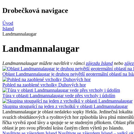
Drobečková navigace
Úvod
Island
Landmannalaugar
Landmannalaugar
Landmannalaugar můžete navštívit v rámci
zájezdu Island
nebo
zájez
Oblast Landmannalaugar je druhou největší geotermální oblastí na Is
Pohled na zaoblené vrcholky Duhových hor
Túra v oblasti Landmannalaugar vede přes vrcholy i údolím
Skupina stoupající na jeden z vrcholků v oblasti Landmannalaugar
Landmannalaugar je oblast nedaleko sopky Hekla. Jedinečná lokalita n
svazích obsidiánových a ryolitových hor způsobila láva plná minerá
říčka vyvěrá zpod lávy a spojuje se se studeným přítokem. Oblast př
oblast je pro svou přírodní krásu častým cílem výletů po Islandu.
Navštivte se zájezdem Island
Navštivte se zájezdem Island – velký o