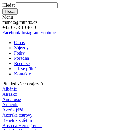
Hledat
Hledat
Menu
mundo@mundo.cz
+420 773 10 40 10
Facebook
Instagram
Youtube
O nás
Zájezdy
Fotky
Poradna
Recenze
Jak se přihlásit
Kontakty
Přehled všech zájezdů
Albánie
Alsasko
Andalusie
Arménie
Ázerbájdžán
Azorské ostrovy
Benelux s dětmi
Bosna a Hercegovina