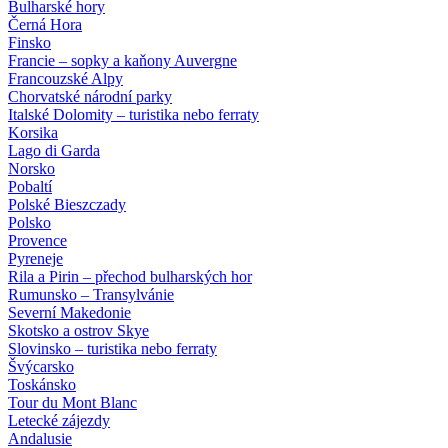
Bulharské hory
Černá Hora
Finsko
Francie – sopky a kaňony Auvergne
Francouzské Alpy
Chorvatské národní parky
Italské Dolomity – turistika nebo ferraty
Korsika
Lago di Garda
Norsko
Pobaltí
Polské Bieszczady
Polsko
Provence
Pyreneje
Rila a Pirin – přechod bulharských hor
Rumunsko – Transylvánie
Severní Makedonie
Skotsko a ostrov Skye
Slovinsko – turistika nebo ferraty
Švýcarsko
Toskánsko
Tour du Mont Blanc
Letecké zájezdy
Andalusie