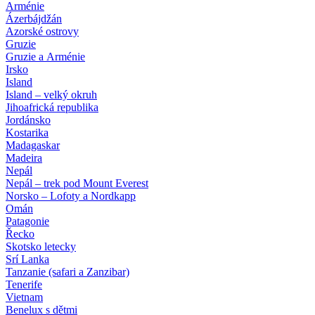
Arménie
Ázerbájdžán
Azorské ostrovy
Gruzie
Gruzie a Arménie
Irsko
Island
Island – velký okruh
Jihoafrická republika
Jordánsko
Kostarika
Madagaskar
Madeira
Nepál
Nepál – trek pod Mount Everest
Norsko – Lofoty a Nordkapp
Omán
Patagonie
Řecko
Skotsko letecky
Srí Lanka
Tanzanie (safari a Zanzibar)
Tenerife
Vietnam
Benelux s dětmi