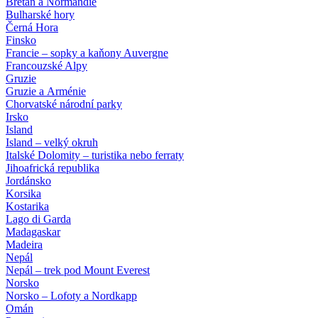
Bretaň a Normandie
Bulharské hory
Černá Hora
Finsko
Francie – sopky a kaňony Auvergne
Francouzské Alpy
Gruzie
Gruzie a Arménie
Chorvatské národní parky
Irsko
Island
Island – velký okruh
Italské Dolomity – turistika nebo ferraty
Jihoafrická republika
Jordánsko
Korsika
Kostarika
Lago di Garda
Madagaskar
Madeira
Nepál
Nepál – trek pod Mount Everest
Norsko
Norsko – Lofoty a Nordkapp
Omán